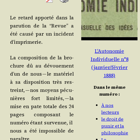
Le retard appor­té dans la
paru­tion de la “Revue” a
été cau­sé par un inci­dent
d’imprimerie.
L'Autonomie
La com­po­si­tion de la bro­
Individuelle n°8
chure dû au dévoue­ment
(janvier/février
d’un de nous — le maté­riel
1888)
à sa dis­po­si­tion très res­
Dans le même
treint, — nos moyens pécu­
numéro :
nières fort limi­tés, — la
À nos
mise en pate totale des 24
lecteurs
pages com­po­sant le
le droit de
numé­ro étant sur­ve­nue, il
punir et la
nous a été impos­sible de
philosophie
paraître.
Le