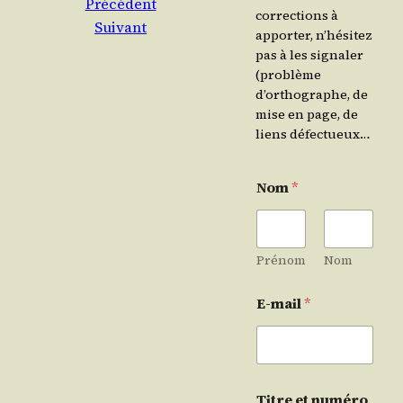
Précédent
corrections à
Suivant
apporter, n’hésitez
pas à les signaler
(problème
d’orthographe, de
mise en page, de
liens défectueux…
Nom
*
Prénom
Nom
E-mail
*
Titre et numéro