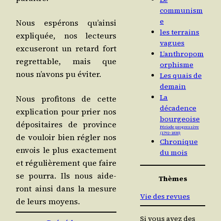
communism
e
Nous espé­rons qu’ain­si
les terrains
expli­quée, nos lec­teurs
vagues
excu­se­ront un retard fort
L’anthropom
regret­table, mais que
orphisme
nous n’a­vons pu éviter.
Les quais de
demain
La
Nous pro­fi­tons de cette
décadence
expli­ca­tion pour prier nos
bourgeoise
dépo­si­taires de pro­vince
Période progressive
(1792 – 1830)
de vou­loir bien régler nos
Chronique
envois le plus exac­te­ment
du mois
et régu­liè­re­ment que faire
se pour­ra. Ils nous aide­
Thèmes
ront ain­si dans la mesure
Vie des revues
de leurs moyens.
Si vous avez des