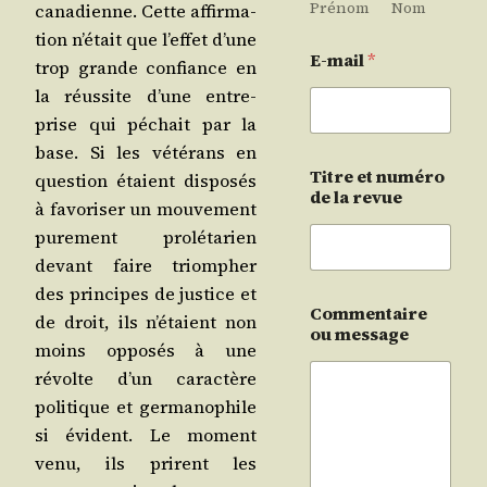
Prénom
Nom
cana­dienne. Cette affir­ma­
tion n’é­tait que l’ef­fet d’une
E-mail
*
trop grande confiance en
la réus­site d’une entre­
prise qui péchait par la
base. Si les vété­rans en
Titre et numéro
ques­tion étaient dis­po­sés
de la revue
à favo­ri­ser un mou­ve­ment
pure­ment pro­lé­ta­rien
devant faire triom­pher
des prin­cipes de jus­tice et
Commentaire
de droit, ils n’é­taient non
ou message
moins oppo­sés à une
révolte d’un carac­tère
poli­tique et ger­ma­no­phile
si évident. Le moment
venu, ils prirent les