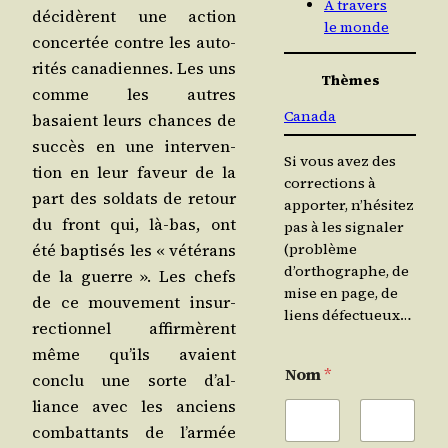
À travers
déci­dèrent une action
le monde
concer­tée contre les auto­
ri­tés cana­diennes. Les uns
Thèmes
comme les autres
Canada
basaient leurs chances de
suc­cès en une inter­ven­
Si vous avez des
tion en leur faveur de la
corrections à
part des sol­dats de retour
apporter, n’hésitez
du front qui, là-bas, ont
pas à les signaler
été bap­ti­sés les « vété­rans
(problème
d’orthographe, de
de la guerre ». Les chefs
mise en page, de
de ce mou­ve­ment insur­
liens défectueux…
rec­tion­nel affir­mèrent
même qu’ils avaient
Nom
*
conclu une sorte d’al­
liance avec les anciens
com­bat­tants de l’ar­mée