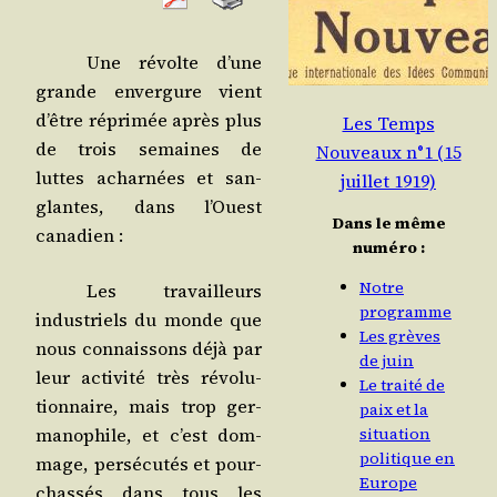
Une révolte d’une
grande enver­gure vient
d’être répri­mée après plus
Les Temps
de trois semaines de
Nouveaux n°1 (15
luttes achar­nées et san­
juillet 1919)
glantes, dans l’Ouest
Dans le même
canadien :
numéro :
Notre
Les tra­vailleurs
programme
indus­triels du monde que
Les grèves
nous connais­sons déjà par
de juin
leur acti­vi­té très révo­lu­
Le traité de
tion­naire, mais trop ger­
paix et la
ma­no­phile, et c’est dom­
situation
politique en
mage, per­sé­cu­tés et pour­
Europe
chas­sés dans tous les