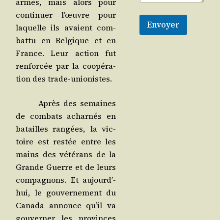
armes, mais alors pour
conti­nuer l’œuvre pour
Envoyer
laquelle ils avaient com­
bat­tu en Bel­gique et en
France. Leur action fut
ren­for­cée par la coopé­ra­
tion des trade-unionistes.
Après des semaines
de com­bats achar­nés en
batailles ran­gées, la vic­
toire est res­tée entre les
mains des vété­rans de la
Grande Guerre et de leurs
com­pa­gnons. Et aujourd’­
hui, le gou­ver­ne­ment du
Cana­da annonce qu’il va
gou­ver­ner les pro­vinces