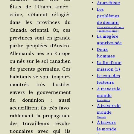
Anarchiste
États de l’U­nion amé­ri­
Les
caine, s’é­taient réfu­giés
problèmes
dans les pro­vinces du
de demain
1. Les raisons de notre
Cana­da orien­tal. Or, ces
« maximalisme »
La mégère
pro­vinces sont en grande
apprivoisée
par­tie peu­plées d’Aus­tro-
Deux
Alle­mands nés en Europe
hommes
ou nés sur le sol cana­dien
La fin d’une
de parents ger­mains. Ces
mission (1)
Le coin des
habi­tants se sont tou­jours
lecteurs
mon­trés très hos­tiles
À travers le
envers le gou­ver­ne­ment
monde
du domi­nion ; aus­si
États-Unis
À travers le
accueillirent-ils très favo­
monde
ra­ble­ment la pro­pa­gande
Canada
À travers
des tra­vailleurs révo­lu­
le monde
tion­naires avec qui ils