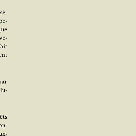
se­
pe­
que
ve­
ait
gent
 par
­lu­
êts
son­
ux-