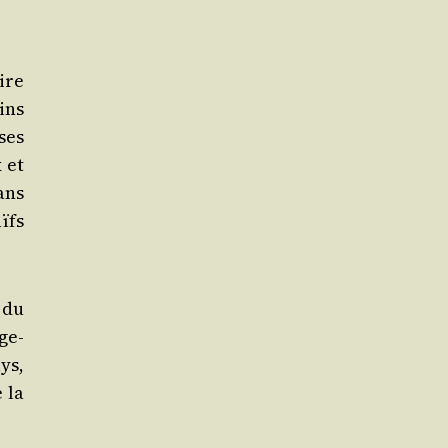
ire
ins
uses
 et
ans
ïfs
n du
ge­
ys,
 la