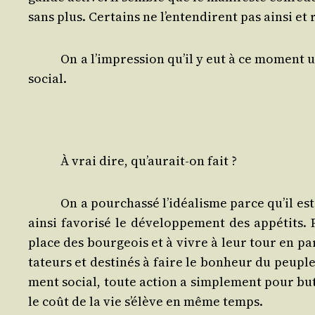
sans plus. Cer­tains ne l’en­ten­dirent pas ain­si 
On a l’im­pres­sion qu’il y eut à ce moment une
social.
À vrai dire, qu’au­rait-on fait ?
On a pour­chas­sé l’i­déa­lisme parce qu’il e
ain­si favo­ri­sé le déve­lop­pe­ment des appé­tits
place des bour­geois et à vivre à leur tour en para
ta­teurs et des­ti­nés à faire le bon­heur du peup
ment social, toute action a sim­ple­ment pour but
le coût de la vie s’é­lève en même temps.