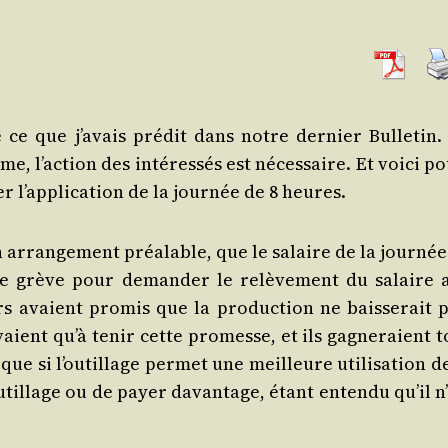
 ce que j’a­vais pré­dit dans notre der­nier Bul­le­tin.
me, l’ac­tion des inté­res­sés est néces­saire. Et voi­ci p
 l’ap­pli­ca­tion de la jour­née de 8 heures.
 arran­ge­ment préa­lable, que le salaire de la jour­né
aire grève pour deman­der le relè­ve­ment du salaire 
 avaient pro­mis que la pro­duc­tion ne bais­se­rait p
­vaient qu’à tenir cette pro­messe, et ils gagne­raient 
ue si l’ou­tillage per­met une meilleure uti­li­sa­tion d
­tillage ou de payer davan­tage, étant enten­du qu’il n’