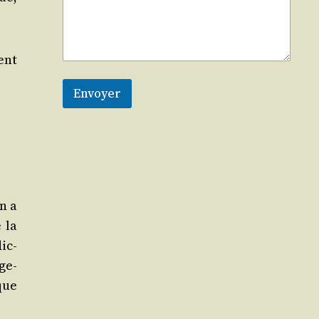
ment
Envoyer
on a
e la
dic­
­ge­
que