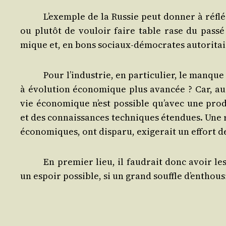
L’exemple de la Rus­sie peut don­ner à réflé­
ou plu­tôt de vou­loir faire table rase du pas­sé 
mique et, en bons sociaux-démo­crates auto­ri­taires
Pour l’in­dus­trie, en par­ti­cu­lier, le manq
à évo­lu­tion éco­no­mique plus avan­cée ? Car, au
vie éco­no­mique n’est pos­sible qu’a­vec une pro­
et des connais­sances tech­niques éten­dues. Une r
éco­no­miques, ont dis­pa­ru, exi­ge­rait un effort de
En pre­mier lieu, il fau­drait donc avoir les t
un espoir pos­sible, si un grand souffle d’en­thou­si