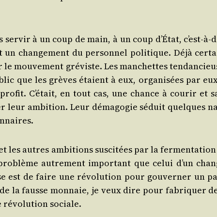
ser­vir à un coup de main, à un coup d’É­tat, c’est-à-d
 un chan­ge­ment du per­son­nel poli­tique. Déjà cer­ta
ter le mou­ve­ment gré­viste. Les man­chettes ten­dan­cie
lic que les grèves étaient à eux, orga­ni­sées par eux
o­fit. C’é­tait, en tout cas, une chance à cou­rir et s
ler leur ambi­tion. Leur déma­go­gie séduit quelques na
onnaires.
 et les autres ambi­tions sus­ci­tées par la fer­men­ta­tio
pro­blème autre­ment impor­tant que celui d’un chan­
se est de faire une révo­lu­tion pour gou­ver­ner un pa
de la fausse mon­naie, je veux dire pour fabri­quer de
 révo­lu­tion sociale.