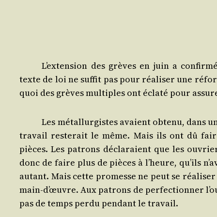
L’ex­ten­sion des grèves en juin a confir­mé
texte de loi ne suf­fit pas pour réa­li­ser une réfor
quoi des grèves mul­tiples ont écla­té pour assu­rer
Les métal­lur­gistes avaient obte­nu, dans un
tra­vail res­te­rait le même. Mais ils ont dû f
pièces. Les patrons décla­raient que les ouvriers
donc de faire plus de pièces à l’heure, qu’ils n’a
autant. Mais cette pro­messe ne peut se réa­li­ser q
main-d’œuvre. Aux patrons de per­fec­tion­ner l’ou
pas de temps per­du pen­dant le travail.