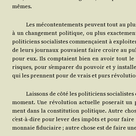
mêmes.
Les mécon­ten­te­ments peuvent tout au plus 
à un chan­ge­ment poli­tique, ou plus exac­te­ment
poli­ti­ciens socia­listes com­men­çaient à exploi­
de leurs jour­naux pou­vaient faire croire au pub
pour eux. Ils comp­taient bien en avoir tout le pr
risques, pour s’emparer du pou­voir et y ins­tal­
qui les prennent pour de vrais et purs révoluti
Lais­sons de côté les poli­ti­ciens socia­listes
moment. Une révo­lu­tion actuelle pose­rait un 
ment dans la consti­tu­tion poli­tique. Autre cho
c’est-à-dire pour lever des impôts et pour faire 
mon­naie fidu­ciaire ; autre chose est de faire une