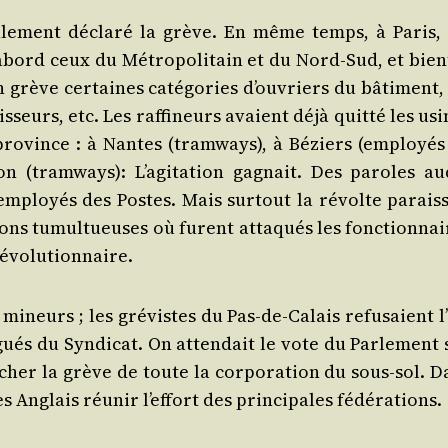
le­ment décla­ré la grève. En même temps, à Paris, 
’a­bord ceux du Métro­po­li­tain et du Nord-Sud, et bien
grève cer­taines caté­go­ries d’ou­vriers du bâti­ment, 
s­seurs, etc. Les raf­fi­neurs avaient déjà quit­té les us
pro­vince : à Nantes (tram­ways), à Béziers (employés
n (tram­ways): L’a­gi­ta­tion gagnait. Des paroles au
mployés des Postes. Mais sur­tout la révolte parais­s
nions tumul­tueuses où furent atta­qués les fonc­tion­na
 révolutionnaire.
mineurs ; les gré­vistes du Pas-de-Calais refu­saient l
gués du Syn­di­cat. On atten­dait le vote du Par­le­ment
n­cher la grève de toute la cor­po­ra­tion du sous-sol. 
 des Anglais réunir l’ef­fort des prin­ci­pales fédérations.