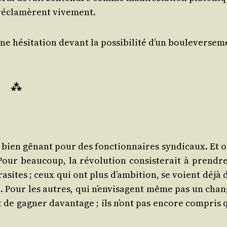
et récla­mèrent vivement.
 hési­ta­tion devant la pos­si­bi­li­té d’un bou­le­ver­se­
⁂
st bien gênant pour des fonc­tion­naires syn­di­caux. Et 
. Pour beau­coup, la révo­lu­tion consis­te­rait à prendr
­sites ; ceux qui ont plus d’am­bi­tion, se voient déjà 
le. Pour les autres, qui n’en­vi­sagent même pas un chan
 de gagner davan­tage ; ils n’ont pas encore com­pris 