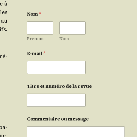
e à
les
Nom
*
 au
fs.
Prénom
Nom
E-mail
*
ré­
Titre et numéro de la revue
Commentaire ou message
pa­
que,