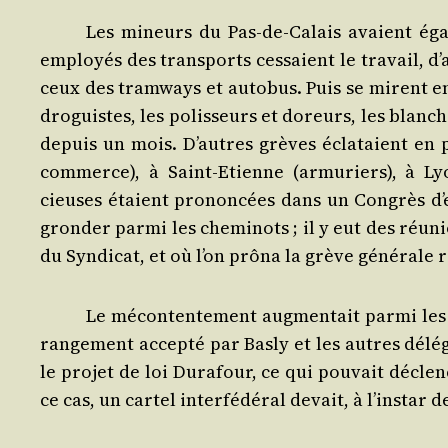
Les mineurs du Pas-de-Calais avaient éga­
employés des trans­ports ces­saient le tra­vail, d
ceux des tram­ways et auto­bus. Puis se mirent en 
dro­guistes, les polis­seurs et doreurs, les blan­chi
depuis un mois. D’autres grèves écla­taient en 
com­merce), à Saint-Etienne (armu­riers), à Lyo
cieuses étaient pro­non­cées dans un Congrès d’e
gron­der par­mi les che­mi­nots ; il y eut des réu
du Syn­di­cat, et où l’on prô­na la grève géné­rale
Le mécon­ten­te­ment aug­men­tait par­mi les 
ran­ge­ment accep­té par Bas­ly et les autres délé­
le pro­jet de loi Dura­four, ce qui pou­vait décle
ce cas, un car­tel inter­fé­dé­ral devait, à l’ins­tar