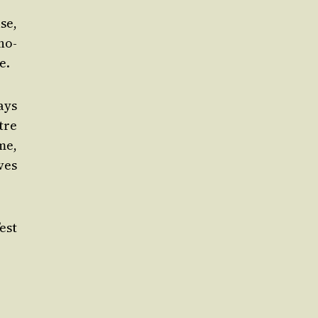
ase,
­no­
e.
pays
tre
me,
ves
’est