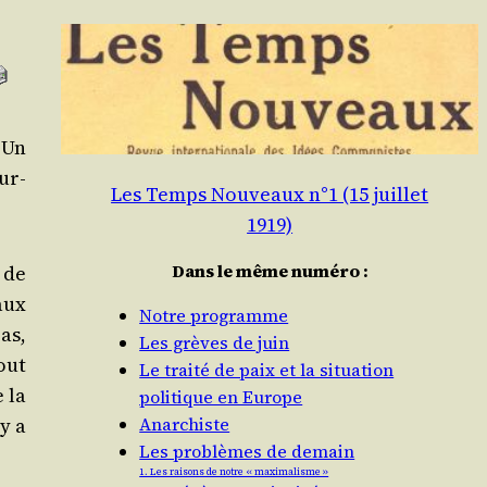
 Un
our­
Les Temps Nouveaux n°1 (15 juillet
1919)
Dans le même numéro :
e de
aux
Notre programme
as,
Les grèves de juin
tout
Le traité de paix et la situation
e la
politique en Europe
y a
Anarchiste
Les problèmes de demain
1. Les raisons de notre « maximalisme »