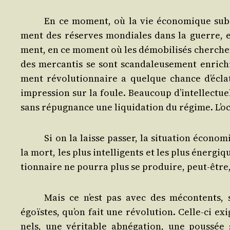
En ce moment, où la vie éco­no­mique subit d
ment des réserves mon­diales dans la guerre, et
ment, en ce moment où les démo­bi­li­sés cherchen
des mer­can­tis se sont scan­da­leu­se­ment enri­
ment révo­lu­tion­naire a quelque chance d’é­cla
impres­sion sur la foule. Beau­coup d’in­tel­lec­t
sans répu­gnance une liqui­da­tion du régime. L’oc
Si on la laisse pas­ser, la situa­tion éco­no
la mort, les plus intel­li­gents et les plus éner­g
tion­naire ne pour­ra plus se pro­duire, peut-êtr
Mais ce n’est pas avec des mécon­tents, s
égoïstes, qu’on fait une révo­lu­tion. Celle-ci exig
nels, une véri­table abné­ga­tion, une pous­sée s