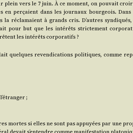
r plein vers le 7 juin. À ce moment, on pou­vait croir
tes en per­çaient dans les jour­naux bour­geois. Dans 
es la récla­maient à grands cris. D’autres syn­di­qués,
t pour but que les inté­rêts stric­te­ment cor­po­ra­ti
­rêtent les inté­rêts corporatifs ?
lait quelques reven­di­ca­tions poli­tiques, comme rep
 l’étranger ;
tres mortes si elles ne sont pas appuyées par une pro­
­ral devait s’en­tendre comme mani­fes­ta­tion pla­to­ni