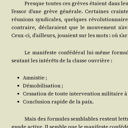
Presque toutes ces grèves étaient dans leu
l’es­sor d’une grève géné­rale. Cer­taines crain
réunions syn­di­cales, quelques révo­lu­tion­nair
contraire, décla­raient que le mou­ve­ment n’a­vai
Ceux-ci, d’ailleurs, jouaient sur les mots : où s’ar
Le mani­feste confé­dé­ral lui-même for­mu­
sen­tant les inté­rêts de la classe ouvrière :
Amnis­tie ;
Démo­bi­li­sa­tion ;
Ces­sa­tion de toute inter­ven­tion mili­taire à
Conclu­sion rapide de la paix.
Mais des for­mules sem­blables res­tent let
gande active. Il semble que le mani­feste confé­dé