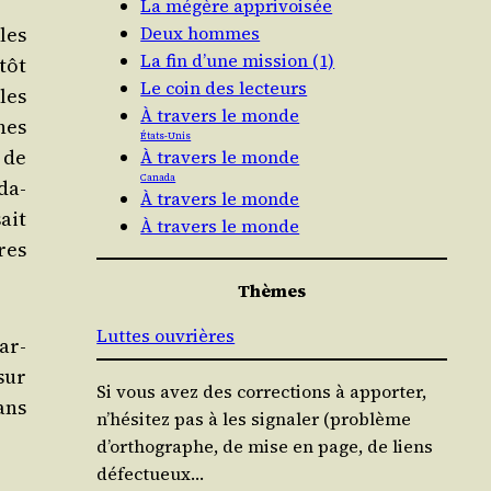
La mégère apprivoisée
les
Deux hommes
La fin d’une mission (1)
­tôt
Le coin des lecteurs
les
À travers le monde
ines
États-Unis
 de
À travers le monde
Canada
da­
À travers le monde
ait
À travers le monde
ires
Thèmes
Luttes ouvrières
’ar­
 sur
Si vous avez des corrections à apporter,
Dans
n’hésitez pas à les signaler (problème
d’orthographe, de mise en page, de liens
défectueux…