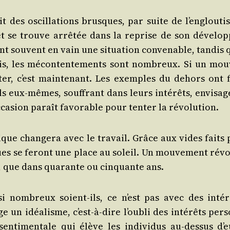
es oscil­la­tions brusques, par suite de l’en­glou­tis­
 se trouve arrê­tée dans la reprise de son déve­lop­
t sou­vent en vain une situa­tion conve­nable, tan­dis 
chis, les mécon­ten­te­ments sont nom­breux. Si un mou­
­ter, c’est main­te­nant. Les exemples du dehors ont f
uels eux-mêmes, souf­frant dans leurs inté­rêts, envi­sa
­ca­sion paraît favo­rable pour ten­ter la révolution.
­mique chan­ge­ra avec le tra­vail. Grâce aux vides faits
iques se feront une place au soleil. Un mou­ve­ment révo
e, que dans qua­rante ou cin­quante ans.
i nom­breux soient-ils, ce n’est pas avec des inté­r
e un idéa­lisme, c’est-à-dire l’ou­bli des inté­rêts per­
en­ti­men­tale qui élève les indi­vi­dus au-des­sus d’e