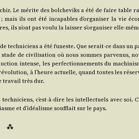
chir. Le mérite des bol­che­viks a été de faire table r
; mais ils ont été inca­pables d’or­ga­ni­ser la vie éco
, ils n’ont pas vou­lu la lais­ser s’or­ga­ni­ser elle-mêm
ue de tech­ni­ciens a été funeste. Que serait-ce dans un 
 stade de civi­li­sa­tion où nous sommes par­ve­nus, no
duc­tion intense, les per­fec­tion­ne­ments du machi­nis
évo­lu­tion, à l’heure actuelle, quand toutes les réser
 tra­vail très dur.
ech­ni­ciens, c’est-à-dire les intel­lec­tuels avec soi. C
asme et d’i­déa­lisme souf­flait sur le pays.
⁂