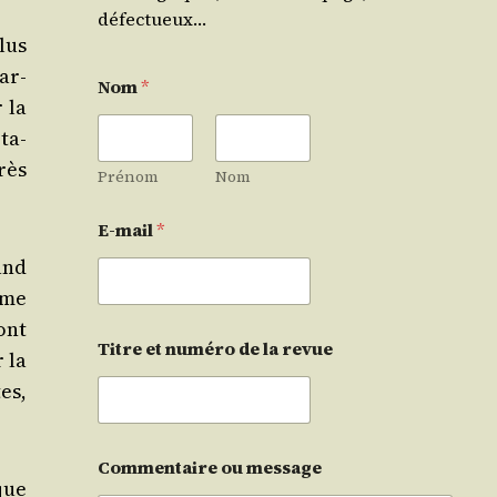
défectueux…
lus
ar­
Nom
*
r la
ta­
rès
Prénom
Nom
E-mail
*
rand
sme
ont
Titre et numéro de la revue
 la
es,
Commentaire ou message
que