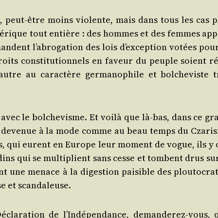
ion, peut-être moins vio­lente, mais dans tous les cas p
mé­rique tout entière : des hommes et des femmes app
mandent l’a­bro­ga­tion des lois d’ex­cep­tion votées pou
oits consti­tu­tion­nels en faveur du peuple soient ré
 autre au carac­tère ger­ma­no­phile et bol­che­viste t
e avec le bol­che­visme. Et voi­là que là-bas, dans ce g
est deve­nue à la mode comme au beau temps du Cza­ri
ens, qui eurent en Europe leur moment de vogue, ils y 
ins qui se mul­ti­plient sans cesse et tombent drus sur
t une menace à la diges­tion pai­sible des plou­to­crat
use et scandaleuse.
Décla­ra­tion de l’In­dé­pen­dance, deman­de­rez-vous, 