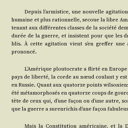
Depuis l’ar­mis­tice, une nou­velle agi­ta­t
humaine et plus ration­nelle, secoue la libre A
te­nant aux dif­fé­rentes classes de la socié­té de
durée de la guerre, et insistent pour que les dr
blis. À cette agi­ta­tion vient s’en gref­fer une
prononcé.
L’A­mé­rique plou­to­crate a flir­té en Europ
pays de liber­té, la corde au nœud cou­lant y 
en Rus­sie. Quant aux qua­torze points wil­so­ni
été méta­mor­pho­sés en qua­torze coups de gour­d
tète de ceux qui, d’une façon ou d’une autre, son
que la guerre a sur­en­ri­chis d’une façon fabu­le
Mais la Consti­tu­tion amé­ri­caine, et la 