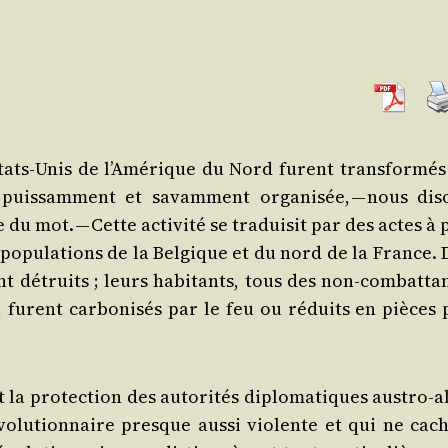
ats-Unis de l’A­mé­rique du Nord furent trans­for­més
, puis­sam­ment et savam­ment orga­ni­sée, — nous dis
du mot. — Cette acti­vi­té se tra­dui­sit par des actes à
opu­la­tions de la Bel­gique et du nord de la France. 
ent détruits ; leurs habi­tants, tous des non-com­bat­ta
furent car­bo­ni­sés par le feu ou réduits en pièces 
t la pro­tec­tion des auto­ri­tés diplo­ma­tiques aus­tro-a
­lu­tion­naire presque aus­si vio­lente et qui ne cach