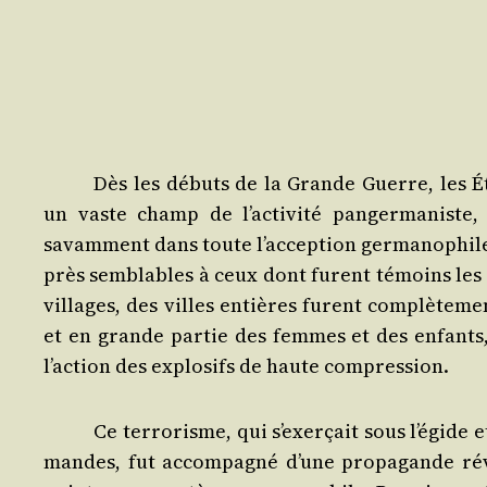
Dès les débuts de la Grande Guerre, les Ét
un vaste champ de l’ac­ti­vi­té pan­ger­ma­niste
savam­ment dans toute l’ac­cep­tion ger­ma­no­phile 
près sem­blables à ceux dont furent témoins les p
vil­lages, des villes entières furent com­plè­te­m
et en grande par­tie des femmes et des enfants, 
l’ac­tion des explo­sifs de haute compression.
Ce ter­ro­risme, qui s’exer­çait sous l’é­gide e
mandes, fut accom­pa­gné d’une pro­pa­gande révo