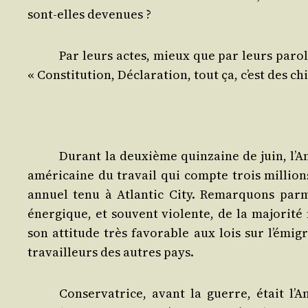
sont-elles devenues ?
Par leurs actes, mieux que par leurs parole
« Consti­tu­tion, Décla­ra­tion, tout ça, c’est des ch
Durant la deuxième quin­zaine de juin, l’A­
amé­ri­caine du tra­vail qui compte trois mil­lion
annuel tenu à Atlan­tic City. Remar­quons par­mi 
éner­gique, et sou­vent vio­lente, de la majo­ri­té 
son atti­tude très favo­rable aux lois sur l’é­mi­g
tra­vailleurs des autres pays.
Conser­va­trice, avant la guerre, était l’A­