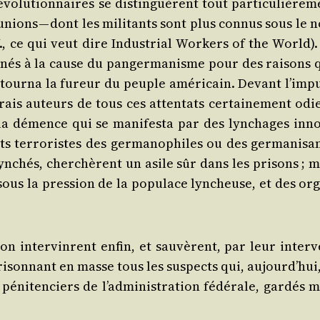
o­lu­tion­naires se dis­tin­guèrent tout par­ti­cu­liè­re­
-unions — dont les mili­tants sont plus connus sous le 
., ce qui veut dire Indus­trial Wor­kers of the World).
 gagnés à la cause du pan­ger­ma­nisme pour des rai­sons
tour­na la fureur du peuple amé­ri­cain. Devant l’im­pu
vrais auteurs de tous ces atten­tats cer­tai­ne­ment odi
 la démence qui se mani­fes­ta par des lyn­chages inn
ter­ro­ristes des ger­ma­no­philes ou des ger­ma­ni­san
lyn­chés, cher­chèrent un asile sûr dans les pri­sons ; 
sous la pres­sion de la popu­lace lyn­cheuse, et des org
n inter­vinrent enfin, et sau­vèrent, par leur inter­v
i­son­nant en masse tous les sus­pects qui, aujourd’­hui
ni­ten­ciers de l’ad­mi­nis­tra­tion fédé­rale, gar­dés m