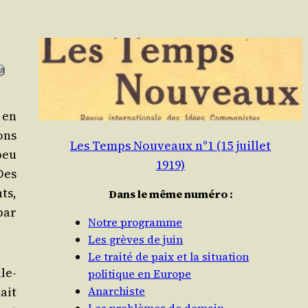
 en
ons
Les Temps Nouveaux n°1 (15 juillet
 peu
1919)
Des
nts,
Dans le même numéro :
par
Notre programme
Les grèves de juin
Le traité de paix et la situation
lle­
politique en Europe
ait
Anarchiste