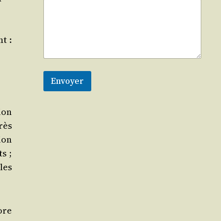
t :
Envoyer
tion
rès
ion
ts ;
 les
ore