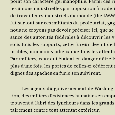
point son carac­tère ger­ma­no­phile. Par­mi ces rév
les unions indus­trielles par oppo­si­tion à trade
de tra­vailleurs indus­triels du monde (the I.W.W
fut sur­tout sur ces mili­tants du pro­lé­ta­riat,
nous ne croyons pas devoir pré­ci­ser ici, que se 
sance des auto­ri­tés fédé­rales à décou­vrir les 
sous tous les rap­ports, cette fureur devint de
brables, non moins odieux que tous les atten­tats 
Par mil­liers, ceux qui étaient en dan­ger d’être 
plus d’une fois, les portes de celles-ci cédèrent 
dignes des apaches en furie s’en suivirent.
Les agents du gou­ver­ne­ment de Washing­to
tion, des mil­liers d’exis­tences humaines en empr
trouvent à l’a­bri des lyn­cheurs dans les grands pé
tai­re­ment contre tout atten­tat extérieur.