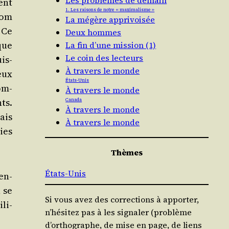
Les problèmes de demain
ment
1. Les raisons de notre « maximalisme »
nom
La mégère apprivoisée
 Ce
Deux hommes
 que
La fin d’une mission (1)
Le coin des lecteurs
is­
À travers le monde
eux
États-Unis
om­
À travers le monde
ts.
Canada
À travers le monde
mais
À travers le monde
ies
Thèmes
États-Unis
en­
, se
Si vous avez des corrections à apporter,
ili­
n’hésitez pas à les signaler (problème
d’orthographe, de mise en page, de liens