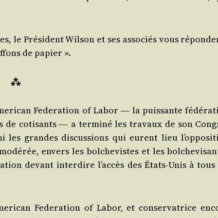
s, le Pré­sident Wil­son et ses asso­ciés vous réponden
if­fons de papier ».
⁂
me­ri­can Fede­ra­tion of Labor
la puis­sante fédé­ra­
―
s de coti­sants
a ter­mi­né les tra­vaux de son Cong
―
les grandes dis­cus­sions qui eurent lieu l’op­po­si­t
modé­rée, envers les bol­che­vistes et les bol­che­vi­san
ra­tion devant inter­dire l’ac­cès des États-Unis à tous
me­ri­can Fede­ra­tion of Labor, et conser­va­trice enc