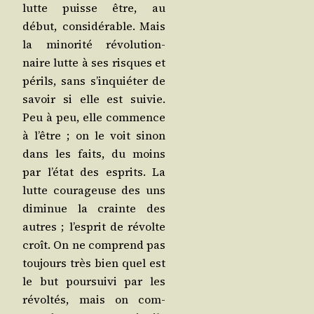
lutte puisse être, au
début, consi­dé­rable. Mais
la mino­ri­té révo­lu­tion­
naire lutte à ses risques et
périls, sans s’in­quié­ter de
savoir si elle est sui­vie.
Peu à peu, elle com­mence
à l’être ; on le voit sinon
dans les faits, du moins
par l’é­tat des esprits. La
lutte cou­ra­geuse des uns
dimi­nue la crainte des
autres ; l’es­prit de révolte
croît. On ne com­prend pas
tou­jours très bien quel est
le but pour­sui­vi par les
révol­tés, mais on com­