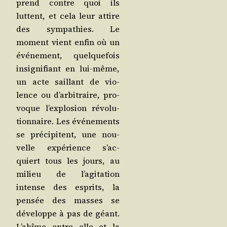
prend contre quoi ils
luttent, et cela leur attire
des sym­pa­thies. Le
moment vient enfin où un
évé­ne­ment, quel­que­fois
insi­gni­fiant en lui-même,
un acte saillant de vio­
lence ou d’ar­bi­traire, pro­
voque l’ex­plo­sion révo­lu­
tion­naire. Les évé­ne­ments
se pré­ci­pitent, une nou­
velle expé­rience s’ac­
quiert tous les jours, au
milieu de l’a­gi­ta­tion
intense des esprits, la
pen­sée des masses se
déve­loppe à pas de géant.
L’a­bîme entre elle et la