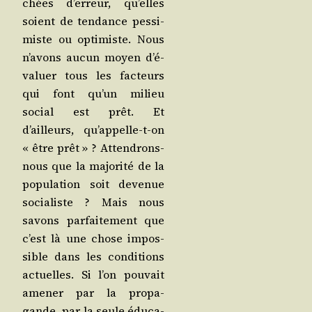
chées d’er­reur, qu’elles
soient de ten­dance pes­si­
miste ou opti­miste. Nous
n’a­vons aucun moyen d’é­
va­luer tous les fac­teurs
qui font qu’un milieu
social est prêt. Et
d’ailleurs, qu’ap­pelle-t-on
« être prêt » ? Atten­drons-
nous que la majo­ri­té de la
popu­la­tion soit deve­nue
socia­liste ? Mais nous
savons par­fai­te­ment que
c’est là une chose impos­
sible dans les condi­tions
actuelles. Si l’on pou­vait
ame­ner par la pro­pa­
gande, par la seule édu­ca­