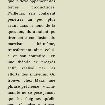
que le déve­lop­pe­ment des
forces pro­duc­trices.
D’ailleurs, s’ils vou­laient
péné­trer un peu plus
avant dans le fond de la
ques­tion, ils auraient pu
tirer cette conclu­sion du
mar­xisme lui-même,
trans­for­mant ain­si celui-
ci en son contraire : en
une théo­rie de pro­grès
actif, réa­li­sé par les
efforts des indi­vi­dus. On
trouve, chez Marx, une
phrase pré­cieuse : « L’hu­
ma­ni­té ne se pose jamais
que les énigmes qu’elle
peut résoudre ». Autre­