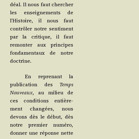
déal. Il nous faut cher­cher
les ensei­gne­ments de
l’His­toire, il nous faut
contrô­ler notre sen­ti­ment
par la cri­tique, il faut
remon­ter aux prin­cipes
fon­da­men­taux de notre
doctrine.
En repre­nant la
publi­ca­tion des
Temps
Nou­veaux
, au milieu de
ces condi­tions entiè­re­
ment chan­gées, nous
devons dès le début, dès
notre pre­mier numé­ro,
don­ner une réponse nette