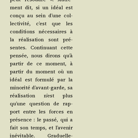
ment dit, si un idéal est
conçu au sein d’une col­
lec­ti­vi­té, c’est que les
condi­tions néces­saires à
la réa­li­sa­tion sont pré­
sentes. Conti­nuant cette
pen­sée, nous dirons qu’à
par­tir de ce moment, à
par­tir du moment où un
idéal est for­mu­lé par la
mino­ri­té d’a­vant-garde, sa
réa­li­sa­tion n’est plus
qu’une ques­tion de rap­
port entre les forces en
pré­sence : le pas­sé, qui a
fait son temps, et l’a­ve­nir
inévi­table. Gra­duel­le­