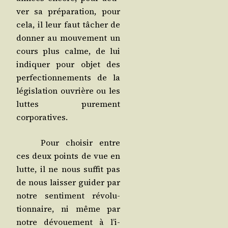
ver sa pré­pa­ra­tion, pour
cela, il leur faut tâcher de
don­ner au mou­ve­ment un
cours plus calme, de lui
indi­quer pour objet des
per­fec­tion­ne­ments de la
légis­la­tion ouvrière ou les
luttes pure­ment
corporatives.
Pour choi­sir entre
ces deux points de vue en
lutte, il ne nous suf­fit pas
de nous lais­ser gui­der par
notre sen­ti­ment révo­lu­
tion­naire, ni même par
notre dévoue­ment à l’i­