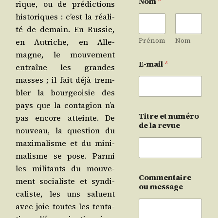
Nom
*
rique, ou de pré­dic­tions
his­to­riques : c’est la réa­li­
té de demain. En Rus­sie,
Prénom
Nom
en Autriche, en Alle­
magne, le mou­ve­ment
E-mail
*
entraîne les grandes
masses ; il fait déjà trem­
bler la bour­geoi­sie des
pays que la conta­gion n’a
Titre et numéro
pas encore atteinte. De
de la revue
nou­veau, la ques­tion du
maxi­ma­lisme et du mini­
ma­lisme se pose. Par­mi
les mili­tants du mou­ve­
Commentaire
ment socia­liste et syn­di­
ou message
ca­liste, les uns saluent
avec joie toutes les ten­ta­