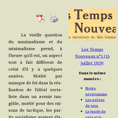
La vieille ques­tion
du maxi­ma­lisme et du
mini­ma­lisme prend, à
Les Temps
l’heure qu’il est, un aspect
Nouveaux n°1 (15
tout à fait dif­fé­rent de
juillet 1919)
celui d’il y a quelques
Dans le même
années. Moi­tié par
numéro :
manque de foi dans la réa­
Notre
li­sa­tion de l’i­déal socia­
programme
liste dans un ave­nir tan­
Les grèves
gible, moi­tié pour des rai­
de juin
sons de tac­tique, les par­
Le traité de
tis socia­listes avaient éla­
paix et la