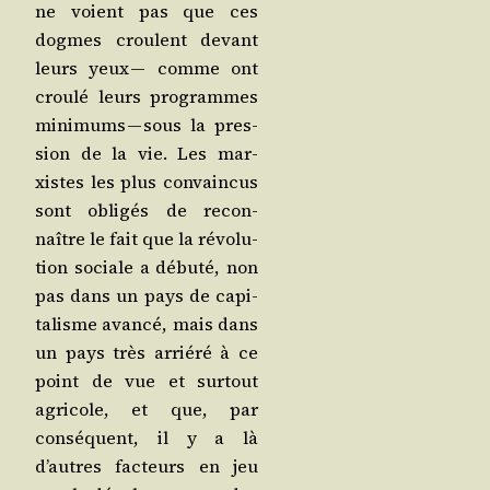
ne voient pas que ces
dogmes croulent devant
leurs yeux — comme ont
crou­lé leurs pro­grammes
mini­mums — sous la pres­
sion de la vie. Les mar­
xistes les plus convain­cus
sont obli­gés de recon­
naître le fait que la révo­lu­
tion sociale a débu­té, non
pas dans un pays de capi­
ta­lisme avan­cé, mais dans
un pays très arrié­ré à ce
point de vue et sur­tout
agri­cole, et que, par
consé­quent, il y a là
d’autres fac­teurs en jeu