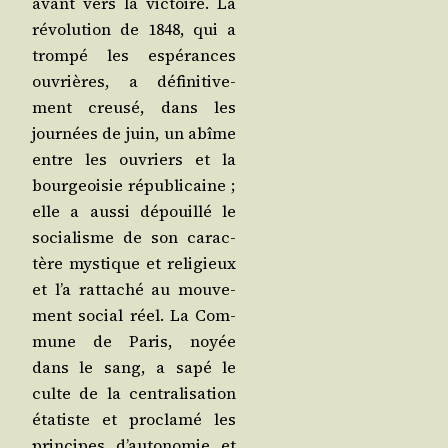
avant vers la vic­toire. La
révo­lu­tion de 1848, qui a
trom­pé les espé­rances
ouvrières, a défi­ni­ti­ve­
ment creu­sé, dans les
jour­nées de juin, un abîme
entre les ouvriers et la
bour­geoi­sie répu­bli­caine ;
elle a aus­si dépouillé le
socia­lisme de son carac­
tère mys­tique et reli­gieux
et l’a rat­ta­ché au mou­ve­
ment social réel. La Com­
mune de Paris, noyée
dans le sang, a sapé le
culte de la cen­tra­li­sa­tion
éta­tiste et pro­cla­mé les
prin­cipes d’au­to­no­mie et