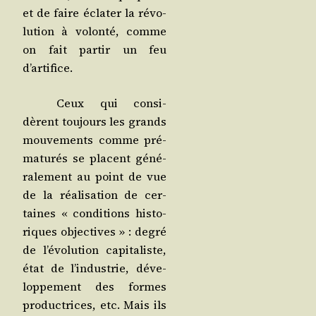
et de faire écla­ter la révo­
lu­tion à volon­té, comme
on fait par­tir un feu
d’artifice.
Ceux qui consi­
dèrent tou­jours les grands
mou­ve­ments comme pré­
ma­tu­rés se placent géné­
ra­le­ment au point de vue
de la réa­li­sa­tion de cer­
taines « condi­tions his­to­
riques objec­tives » : degré
de l’é­vo­lu­tion capi­ta­liste,
état de l’in­dus­trie, déve­
lop­pe­ment des formes
pro­duc­trices, etc. Mais ils