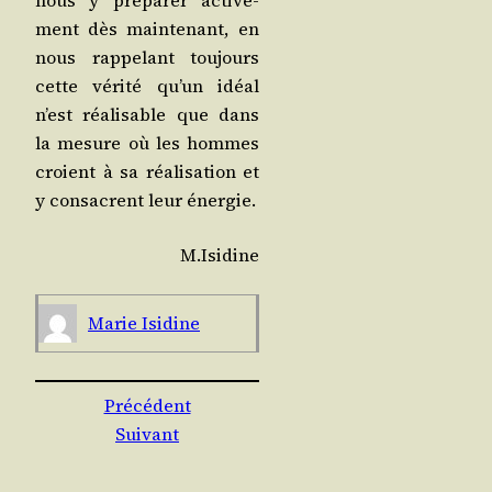
nous y pré­pa­rer acti­ve­
ment dès main­te­nant, en
nous rap­pe­lant tou­jours
cette véri­té qu’un idéal
n’est réa­li­sable que dans
la mesure où les hommes
croient à sa réa­li­sa­tion et
y consacrent leur énergie.
M.Isidine
Marie Isi­dine
Précédent
Suivant