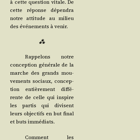
à cette ques­tion vitale. De
cette réponse dépen­dra
notre atti­tude au milieu
des évé­ne­ments à venir.
⁂
Rap­pe­lons notre
concep­tion géné­rale de la
marche des grands mou­
ve­ments sociaux, concep­
tion entiè­re­ment dif­fé­
rente de celle qui ins­pire
les par­tis qui divisent
leurs objec­tifs en but final
et buts immédiats.
Com­ment les