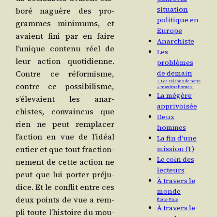
situation
bo­ré naguère des pro­
politique en
grammes mini­mums, et
Europe
avaient fini par en faire
Anarchiste
l’u­nique conte­nu réel de
Les
leur action quo­ti­dienne.
problèmes
Contre ce réfor­misme,
de demain
1. Les raisons de notre
contre ce pos­si­bi­lisme,
« maximalisme »
La mégère
s’é­le­vaient les anar­
apprivoisée
chistes, convain­cus que
Deux
rien ne peut rem­pla­cer
hommes
l’ac­tion en vue de l’i­déal
La fin d’une
entier et que tout frac­tion­
mission (1)
Le coin des
ne­ment de cette action ne
lecteurs
peut que lui por­ter pré­ju­
À travers le
dice. Et le conflit entre ces
monde
deux points de vue a rem­
États-Unis
À travers le
pli toute l’his­toire du mou­