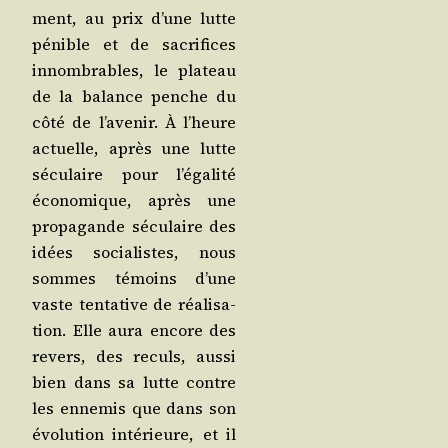
ment, au prix d’une lutte
pénible et de sacri­fices
innom­brables, le pla­teau
de la balance penche du
côté de l’a­ve­nir. À l’heure
actuelle, après une lutte
sécu­laire pour l’é­ga­li­té
éco­no­mique, après une
pro­pa­gande sécu­laire des
idées socia­listes, nous
sommes témoins d’une
vaste ten­ta­tive de réa­li­sa­
tion. Elle aura encore des
revers, des reculs, aus­si
bien dans sa lutte contre
les enne­mis que dans son
évo­lu­tion inté­rieure, et il