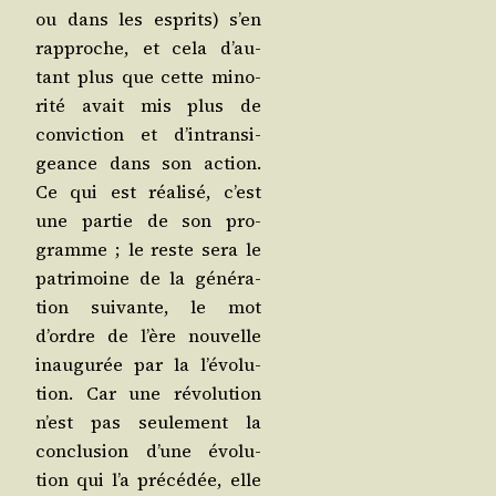
ou dans les esprits) s’en
rap­proche, et cela d’au­
tant plus que cette mino­
ri­té avait mis plus de
convic­tion et d’in­tran­si­
geance dans son action.
Ce qui est réa­li­sé, c’est
une par­tie de son pro­
gramme ; le reste sera le
patri­moine de la géné­ra­
tion sui­vante, le mot
d’ordre de l’ère nou­velle
inau­gu­rée par la l’é­vo­lu­
tion. Car une révo­lu­tion
n’est pas seule­ment la
conclu­sion d’une évo­lu­
tion qui l’a pré­cé­dée, elle