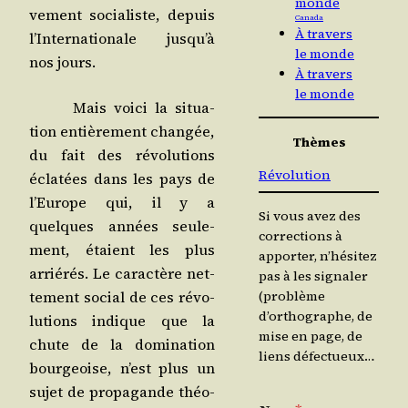
monde
ve­ment socia­liste, depuis
Canada
À travers
l’In­ter­na­tio­nale jus­qu’à
le monde
nos jours.
À travers
le monde
Mais voi­ci la situa­
tion entiè­re­ment chan­gée,
Thèmes
du fait des révo­lu­tions
Révolution
écla­tées dans les pays de
l’Eu­rope qui, il y a
Si vous avez des
quelques années seule­
corrections à
ment, étaient les plus
apporter, n’hésitez
arrié­rés. Le carac­tère net­
pas à les signaler
te­ment social de ces révo­
(problème
d’orthographe, de
lu­tions indique que la
mise en page, de
chute de la domi­na­tion
liens défectueux…
bour­geoise, n’est plus un
sujet de pro­pa­gande théo­