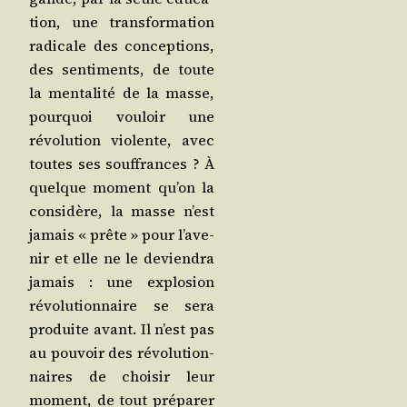
tion, une trans­for­ma­tion
radi­cale des concep­tions,
des sen­ti­ments, de toute
la men­ta­li­té de la masse,
pour­quoi vou­loir une
révo­lu­tion vio­lente, avec
toutes ses souf­frances ? À
quelque moment qu’on la
consi­dère, la masse n’est
jamais « prête » pour l’a­ve­
nir et elle ne le devien­dra
jamais : une explo­sion
révo­lu­tion­naire se sera
pro­duite avant. Il n’est pas
au pou­voir des révo­lu­tion­
naires de choi­sir leur
moment, de tout pré­pa­rer