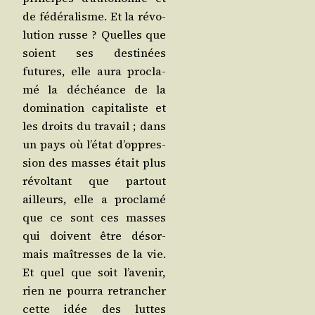
de fédé­ra­lisme. Et la révo­
lu­tion russe ? Quelles que
soient ses des­ti­nées
futures, elle aura pro­cla­
mé la déchéance de la
domi­na­tion capi­ta­liste et
les droits du tra­vail ; dans
un pays où l’é­tat d’op­pres­
sion des masses était plus
révol­tant que par­tout
ailleurs, elle a pro­cla­mé
que ce sont ces masses
qui doivent être désor­
mais maî­tresses de la vie.
Et quel que soit l’a­ve­nir,
rien ne pour­ra retran­cher
cette idée des luttes