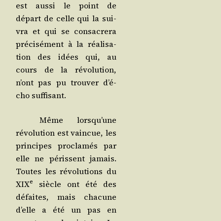
est aus­si le point de
départ de celle qui la sui­
vra et qui se consa­cre­ra
pré­ci­sé­ment à la réa­li­sa­
tion des idées qui, au
cours de la révo­lu­tion,
n’ont pas pu trou­ver d’é­
cho suffisant.
Même lors­qu’une
révo­lu­tion est vain­cue, les
prin­cipes pro­cla­més par
elle ne péris­sent jamais.
Toutes les révo­lu­tions du
e
XIX
siècle ont été des
défaites, mais cha­cune
d’elle a été un pas en