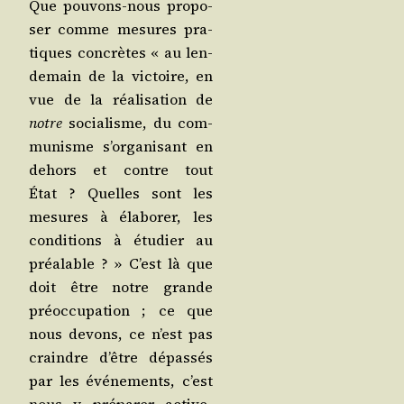
Que pou­vons-nous pro­po­
ser comme mesures pra­
tiques concrètes « au len­
de­main de la vic­toire, en
vue de la réa­li­sa­tion de
notre
socia­lisme, du com­
mu­nisme s’or­ga­ni­sant en
dehors et contre tout
État ? Quelles sont les
mesures à éla­bo­rer, les
condi­tions à étu­dier au
préa­lable ? » C’est là que
doit être notre grande
pré­oc­cu­pa­tion ; ce que
nous devons, ce n’est pas
craindre d’être dépas­sés
par les évé­ne­ments, c’est