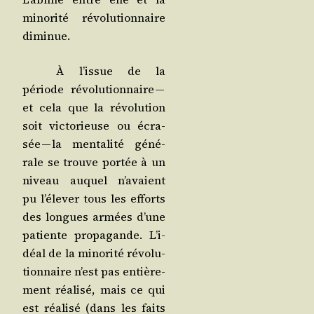
mino­ri­té révo­lu­tion­naire
diminue.
À l’is­sue de la
période révo­lu­tion­naire —
et cela que la révo­lu­tion
soit vic­to­rieuse ou écra­
sée — la men­ta­li­té géné­
rale se trouve por­tée à un
niveau auquel n’a­vaient
pu l’é­le­ver tous les efforts
des longues armées d’une
patiente pro­pa­gande. L’i­
déal de la mino­ri­té révo­lu­
tion­naire n’est pas entiè­re­
ment réa­li­sé, mais ce qui
est réa­li­sé (dans les faits