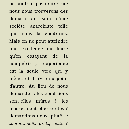
ne fau­drait pas croire que
nous nous trou­ve­rons dès
demain au sein d’une
socié­té anar­chiste telle
que nous la vou­drions.
Mais on ne peut atteindre
une exis­tence meilleure
qu’en essayant de la
conqué­rir ; l’ex­pé­rience
est la seule voie qui y
mène, et il n’y en a point
d’autre. Au lieu de nous
deman­der : les condi­tions
sont-elles mûres ? les
masses sont-elles prêtes ?
deman­dons-nous plu­tôt :
sommes-nous prêts, nous
?