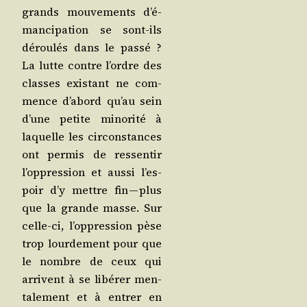
grands mou­ve­ments d’é­
man­ci­pa­tion se sont-ils
dérou­lés dans le pas­sé ?
La lutte contre l’ordre des
classes exis­tant ne com­
mence d’a­bord qu’au sein
d’une petite mino­ri­té à
laquelle les cir­cons­tances
ont per­mis de res­sen­tir
l’op­pres­sion et aus­si l’es­
poir d’y mettre fin — plus
que la grande masse. Sur
celle-ci, l’op­pres­sion pèse
trop lour­de­ment pour que
le nombre de ceux qui
arrivent à se libé­rer men­
ta­le­ment et à entrer en