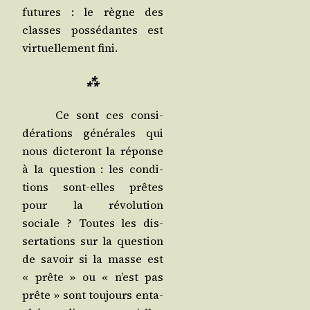
futures : le règne des
classes pos­sé­dantes est
vir­tuel­le­ment fini.
⁂
Ce sont ces consi­
dé­ra­tions géné­rales qui
nous dic­te­ront la réponse
à la ques­tion : les condi­
tions sont-elles prêtes
pour la révo­lu­tion
sociale ? Toutes les dis­
ser­ta­tions sur la ques­tion
de savoir si la masse est
« prête » ou « n’est pas
prête » sont tou­jours enta­