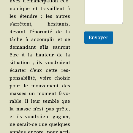
tives d’é­man­ci­pa­tion éco­
no­mique et tra­vaillent à
les étendre ; les autres
s’ar­rêtent, hési­tants,
devant l’é­nor­mi­té de la
Envoyer
tâche à accom­plir et se
deman­dant s’ils sau­ront
être à la hau­teur de la
situa­tion ; ils vou­draient
écar­ter d’eux cette res­
pon­sa­bi­li­té, voire choi­sir
pour le mou­ve­ment des
masses un moment favo­
rable. Il leur semble que
la masse n’est pas prête,
et ils vou­draient gagner,
ne serait-ce que quelques
années encore, pour acti­