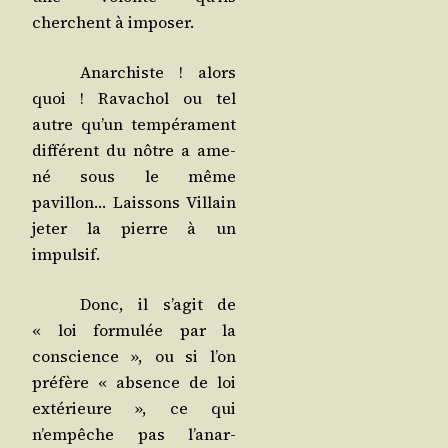
cherchent à imposer.
Anar­chiste ! alors
quoi ! Rava­chol ou tel
autre qu’un tem­pé­ra­ment
dif­fé­rent du nôtre a ame­
né sous le même
pavillon… Lais­sons Vil­lain
jeter la pierre à un
impulsif.
Donc, il s’a­git de
« loi for­mu­lée par la
conscience », ou si l’on
pré­fère « absence de loi
exté­rieure », ce qui
n’empêche pas l’a­nar­