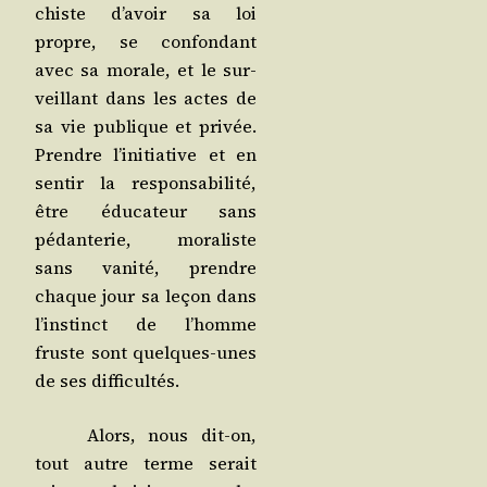
chiste d’a­voir sa loi
propre, se confon­dant
avec sa morale, et le sur­
veillant dans les actes de
sa vie publique et pri­vée.
Prendre l’i­ni­tia­tive et en
sen­tir la res­pon­sa­bi­li­té,
être édu­ca­teur sans
pédan­te­rie, mora­liste
sans vani­té, prendre
chaque jour sa leçon dans
l’ins­tinct de l’homme
fruste sont quelques-unes
de ses difficultés.
Alors, nous dit-on,
tout autre terme serait