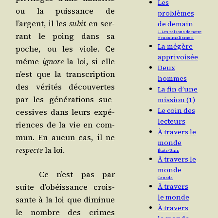
Les
ou la puis­sance de
problèmes
l’argent, il les
subit
en ser­
de demain
1. Les raisons de notre
rant le poing dans sa
« maximalisme »
La mégère
poche, ou les viole. Ce
apprivoisée
même
ignore
la loi, si elle
Deux
n’est que la trans­crip­tion
hommes
des véri­tés décou­vertes
La fin d’une
par les géné­ra­tions suc­
mission (1)
Le coin des
ces­sives dans leurs expé­
lecteurs
riences de la vie en com­
À travers le
mun. En aucun cas, il ne
monde
res­pecte
la loi.
États-Unis
À travers le
monde
Ce n’est pas par
Canada
suite d’o­béis­sance crois­
À travers
le monde
sante à la loi que dimi­nue
À travers
le nombre des crimes