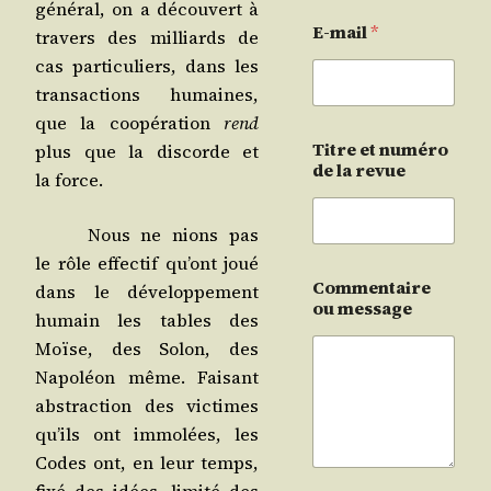
géné­ral, on a décou­vert à
E-mail
*
tra­vers des mil­liards de
cas par­ti­cu­liers, dans les
tran­sac­tions humaines,
que la coopé­ra­tion
rend
Titre et numéro
plus que la dis­corde et
de la revue
la force.
Nous ne nions pas
le rôle effec­tif qu’ont joué
Commentaire
dans le déve­lop­pe­ment
ou message
humain les tables des
Moïse, des Solon, des
Napo­léon même. Fai­sant
abs­trac­tion des vic­times
qu’ils ont immo­lées, les
Codes ont, en leur temps,