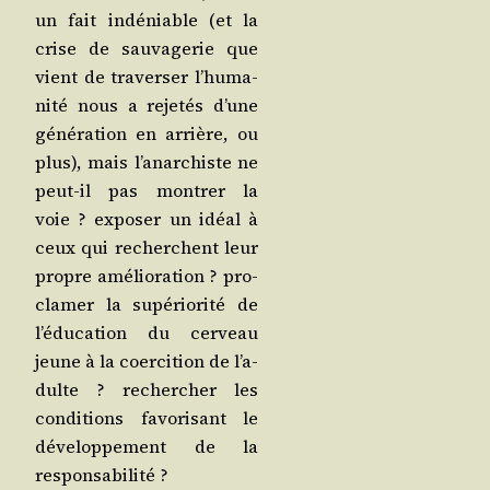
un fait indé­niable (et la
crise de sau­va­ge­rie que
vient de tra­ver­ser l’hu­ma­
ni­té nous a reje­tés d’une
géné­ra­tion en arrière, ou
plus), mais l’a­nar­chiste ne
peut-il pas mon­trer la
voie ? expo­ser un idéal à
ceux qui recherchent leur
propre amé­lio­ra­tion ? pro­
cla­mer la supé­rio­ri­té de
l’é­du­ca­tion du cer­veau
jeune à la coer­ci­tion de l’a­
dulte ? recher­cher les
condi­tions favo­ri­sant le
déve­lop­pe­ment de la
responsabilité ?