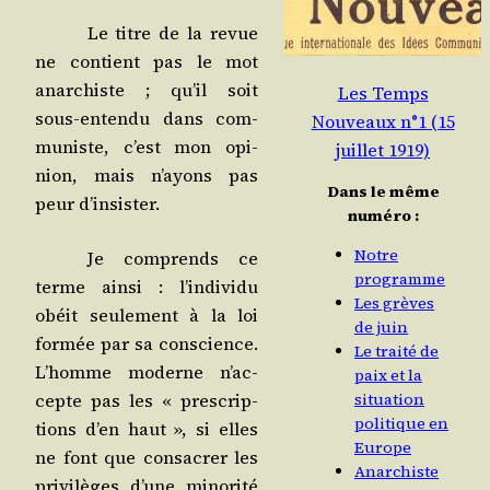
Le titre de la revue
ne contient pas le mot
anar­chiste ; qu’il soit
Les Temps
sous-enten­du dans com­
Nouveaux n°1 (15
mu­niste, c’est mon opi­
juillet 1919)
nion, mais n’ayons pas
Dans le même
peur d’insister.
numéro :
Notre
Je com­prends ce
programme
terme ain­si : l’in­di­vi­du
Les grèves
obéit seule­ment à la loi
de juin
for­mée par sa conscience.
Le traité de
L’homme moderne n’ac­
paix et la
cepte pas les « pres­crip­
situation
politique en
tions d’en haut », si elles
Europe
ne font que consa­crer les
Anarchiste
pri­vi­lèges d’une mino­ri­té