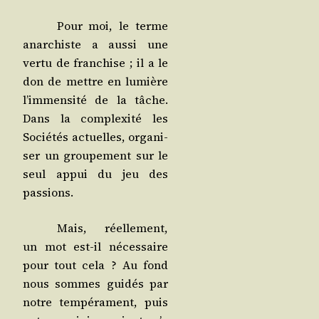
Pour moi, le terme
anar­chiste a aus­si une
ver­tu de fran­chise ; il a le
don de mettre en lumière
l’im­men­si­té de la tâche.
Dans la com­plexi­té les
Socié­tés actuelles, orga­ni­
ser un grou­pe­ment sur le
seul appui du jeu des
passions.
Mais, réel­le­ment,
un mot est-il néces­saire
pour tout cela ? Au fond
nous sommes gui­dés par
notre tem­pé­ra­ment, puis