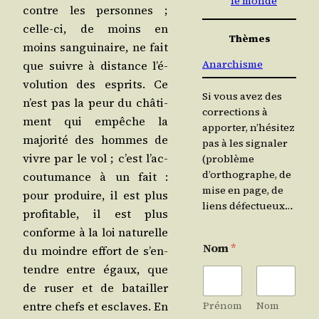
le monde
contre les per­sonnes ;
celle-ci, de moins en
Thèmes
moins san­gui­naire, ne fait
Anarchisme
que suivre à dis­tance l’é­
vo­lu­tion des esprits. Ce
Si vous avez des
n’est pas la peur du châ­ti­
corrections à
ment qui empêche la
apporter, n’hésitez
majo­ri­té des hommes de
pas à les signaler
vivre par le vol ; c’est l’ac­
(problème
d’orthographe, de
cou­tu­mance à un fait :
mise en page, de
pour pro­duire, il est plus
liens défectueux…
pro­fi­table, il est plus
conforme à la loi natu­relle
Nom
*
du moindre effort de s’en­
tendre entre égaux, que
de ruser et de batailler
entre chefs et esclaves. En
Prénom
Nom