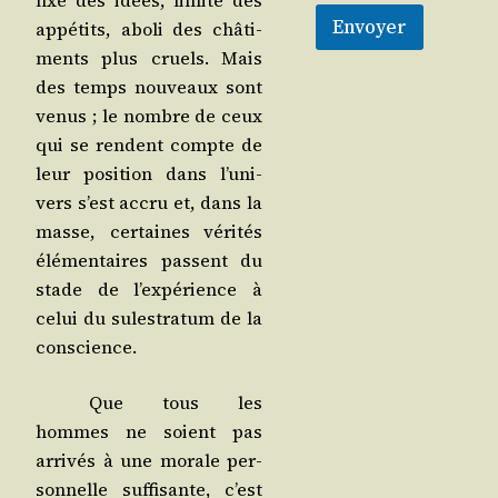
fixé des idées, limi­té des
Envoyer
appé­tits, abo­li des châ­ti­
ments plus cruels. Mais
des temps nou­veaux sont
venus ; le nombre de ceux
qui se rendent compte de
leur posi­tion dans l’u­ni­
vers s’est accru et, dans la
masse, cer­taines véri­tés
élé­men­taires passent du
stade de l’ex­pé­rience à
celui du sules­tra­tum de la
conscience.
Que tous les
hommes ne soient pas
arri­vés à une morale per­
son­nelle suf­fi­sante, c’est