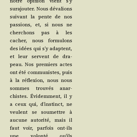
notre opi­nion vient s’y
sur­ajou­ter. Nous déva­lions
sui­vant la pente de nos
pas­sions, et, si nous ne
cher­chons pas à les
cacher, nous for­mu­lons
des idées qui s’y adaptent,
et leur servent de dra­
peau. Nos pre­miers actes
ont été com­mu­nistes, puis
à la réflexion, nous nous
sommes trou­vés anar­
chistes. Évi­dem­ment, il y
a ceux qui, d’ins­tinct, ne
veulent se sou­mettre à
aucune auto­ri­té, mais il
faut voir, par­fois ont-ils
une volon­té qu’ils