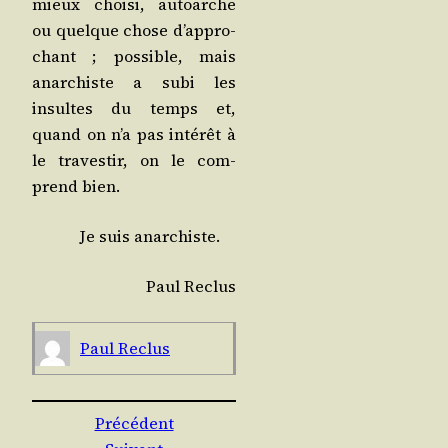
mieux choi­si, autoarche
ou quelque chose d’ap­pro­
chant ; pos­sible, mais
anar­chiste a subi les
insultes du temps et,
quand on n’a pas inté­rêt à
le tra­ves­tir, on le com­
prend bien.
Je suis anarchiste.
Paul Reclus
Paul Reclus
Précédent