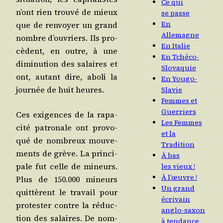
Ce qui
n’ont rien trou­vé de mieux
se passe
En
que de ren­voyer un grand
Allemagne
nombre d’ouvriers. Ils pro­
En Italie
cèdent, en outre, à une
En Tchéco-
dimi­nu­tion des salaires et
Slovaquie
ont, autant dire, abo­li la
En Yougo-
jour­née de huit heures.
Slavie
Femmes et
Guerriers
Ces exi­gences de la rapa­
Les Femmes
ci­té patro­nale ont pro­vo­
et la
qué de nom­breux mou­ve­
Tradition
ments de grève. La prin­ci­
À bas
pale fut celle de mineurs.
les vieux !
À l’œuvre !
Plus de 150.000 mineurs
Un grand
quit­tèrent le tra­vail pour
écrivain
pro­tes­ter contre la réduc­
anglo-saxon
tion des salaires. De nom­
à tendance