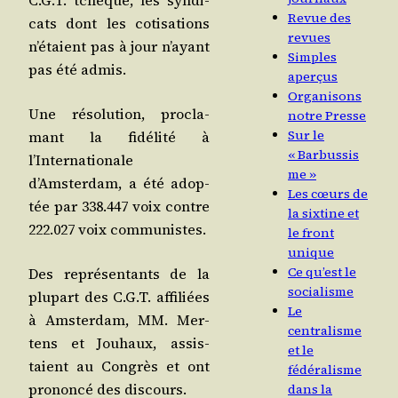
C.G.T. tchèque, les syn­di­
Revue des
cats dont les coti­sa­tions
revues
n’étaient pas à jour n’ayant
Simples
pas été admis.
aperçus
Organisons
Une réso­lu­tion, pro­cla­
notre Presse
Sur le
mant la fidé­li­té à
« Barbussis
l’Internationale
me »
d’Amsterdam, a été adop­
Les cœurs de
tée par 338.447 voix contre
la sixtine et
222.027 voix communistes.
le front
unique
Ce qu’est le
Des repré­sen­tants de la
socialisme
plu­part des C.G.T. affi­liées
Le
à Amster­dam, MM. Mer­
centralisme
tens et Jou­haux, assis­
et le
taient au Congrès et ont
fédéralisme
pro­non­cé des discours.
dans la