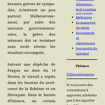
breuses grèves de sym­pa­
libertaire :
Jack London
thie, écla­tèrent un peu
Sa vie, son œuvre
par­tout. Mal­heu­reu­se­
Mélanges
ment, par suite des
Le mangeur
de rêves
mesures gou­ver­ne­men­
Documents
tales, la grève des
et
mineurs dut se ter­mi­ner
statistiques
sans avoir atteint les
Les sports du
résul­tats escomptés.
militant
Sui­vant une dépêche de
Thèmes
Prague en date du 14
Tchécoslovaquie
février, le tra­vail a repris
dans les bas­sins du nord-
Si vous avez des
ouest de la Bohème et en
corrections à
Slo­va­quie. Dans le bas­sin
apporter, n’hésitez
pas à les signaler
d’Ostrava, un cer­tain