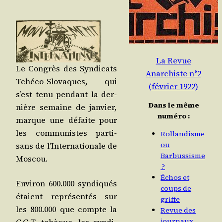
La Revue
Le Congrès des Syn­di­cats
Anarchiste n°2
Tché­co-Slo­vaques, qui
(février 1922)
s’est tenu pen­dant la der­
Dans le même
nière semaine de jan­vier,
numéro :
marque une défaite pour
les com­mu­nistes par­ti­
Rollandisme
ou
sans de l’Internationale de
Barbussisme
Moscou.
?
Échos et
Envi­ron 600.000 syn­di­qués
coups de
étaient repré­sen­tés sur
griffe
les 800.000 que compte la
Revue des
journaux