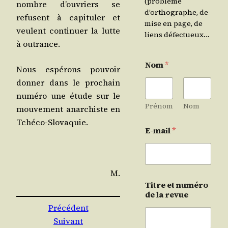
(problème
nombre d’ouvriers se
d’orthographe, de
refusent à capi­tu­ler et
mise en page, de
veulent conti­nuer la lutte
liens défectueux…
à outrance.
Nom
*
Nous espé­rons pou­voir
don­ner dans le pro­chain
numé­ro une étude sur le
Prénom
Nom
mou­ve­ment anar­chiste en
Tchéco-Slovaquie.
E-mail
*
M.
Titre et numéro
de la revue
Précédent
Suivant