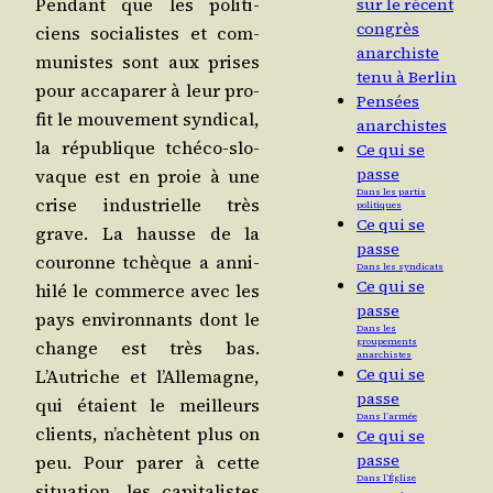
Pen­dant que les poli­ti­
sur le récent
congrès
ciens socia­listes et com­
anarchiste
mu­nistes sont aux prises
tenu à Berlin
pour acca­pa­rer à leur pro­
Pensées
fit le mou­ve­ment syn­di­cal,
anarchistes
la répu­blique tché­co-slo­
Ce qui se
passe
vaque est en proie à une
Dans les partis
crise indus­trielle très
politiques
Ce qui se
grave. La hausse de la
passe
cou­ronne tchèque a anni­
Dans les syndicats
Ce qui se
hi­lé le com­merce avec les
passe
pays envi­ron­nants dont le
Dans les
change est très bas.
groupements
anarchistes
Ce qui se
L’Autriche et l’Allemagne,
passe
qui étaient le meilleurs
Dans l’armée
clients, n’achètent plus on
Ce qui se
passe
peu. Pour parer à cette
Dans l’Église
situa­tion, les capi­ta­listes