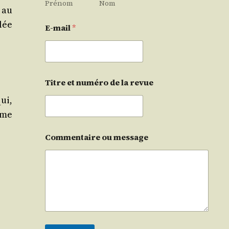
Prénom
Nom
 au
llée
E-mail
*
Titre et numéro de la revue
ui,
ème
Commentaire ou message