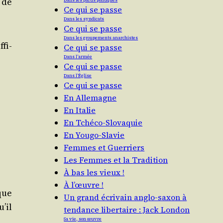
s de
Dans les partis politiques
Ce qui se passe
Dans les syndicats
Ce qui se passe
Dans les groupements anarchistes
­fi­
Ce qui se passe
Dans l’armée
Ce qui se passe
Dans l’Église
Ce qui se passe
En Allemagne
En Italie
En Tchéco-Slovaquie
En Yougo-Slavie
Femmes et Guerriers
Les Femmes et la Tradition
À bas les vieux !
À l’œuvre !
que
Un grand écrivain anglo-saxon à
u’il
tendance libertaire : Jack London
Sa vie, son œuvre