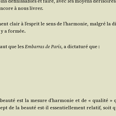
ins défi­nis­sables et faire, avec les moyens déri­soire
encore à nous livrer.
nt clair à l’esprit le sens de l’harmonie, mal­gré la dif
e y a formée.
 haut que les
Embar­ras de Paris
, a dic­ta­tu­ré que :
La beau­té est la mesure d’harmonie et de « qua­li­té » 
t de la beau­té est-il essen­tiel­le­ment rela­tif, soit q