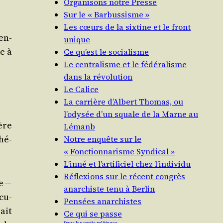
Organisons notre Presse
Sur le « Barbussisme »
Les cœurs de la sixtine et le front
en­
unique
e à
Ce qu’est le socialisme
Le centralisme et le fédéralisme
dans la révolution
Le Calice
La carrière d’Albert Thomas, ou
l’odysée d’un squale de la Marne au
ère
Lémanb
hé­
Notre enquête sur le
« Fonctionnarisme Syndical »
L’inné et l’artificiel chez l’individu
Réflexions sur le récent congrès
e —
anarchiste tenu à Berlin
cu­
Pensées anarchistes
rait
Ce qui se passe