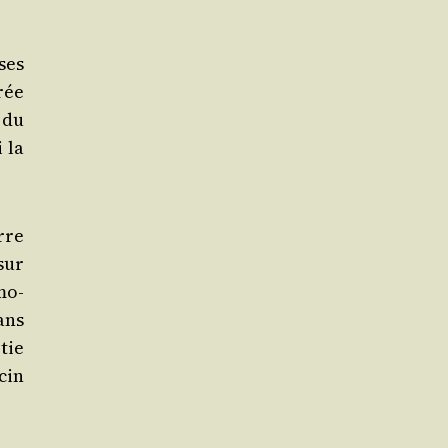
ses
rée
du
i la
rre
sur
émo­
dans
tie
cin