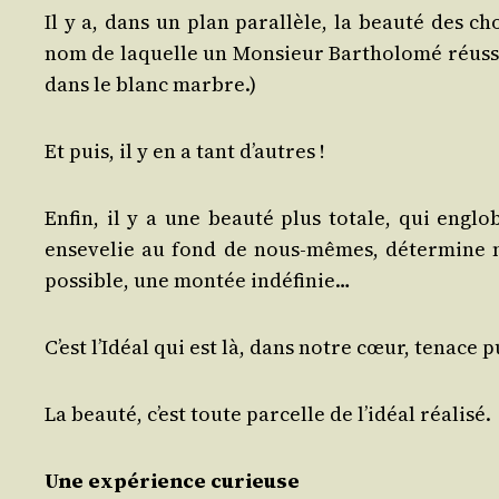
Il y a, dans un plan paral­lèle, la beau­té des ch
nom de laquelle un Mon­sieur Bar­tho­lo­mé réus­si
dans le blanc marbre.)
Et puis, il y en a tant d’autres !
Enfin, il y a une beau­té plus totale, qui englo
ense­ve­lie au fond de nous-mêmes, déter­mine 
pos­sible, une mon­tée indéfinie…
C’est l’Idéal qui est là, dans notre cœur, tenace 
La beau­té, c’est toute par­celle de l’idéal réalisé.
Une expé­rience curieuse