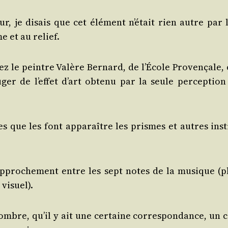
ur, je disais que cet élé­ment n’était rien autre par l
 et au relief.
hez le peintre Valère Ber­nard, de l’École Pro­ven­çale,
uger de l’effet d’art obte­nu par la seule per­cep­tion
lles que les font appa­raître les prismes et autres ins­
rap­pro­che­ment entre les sept notes de la musique (p
 visuel).
 nombre, qu’il y ait une cer­taine cor­res­pon­dance, un 