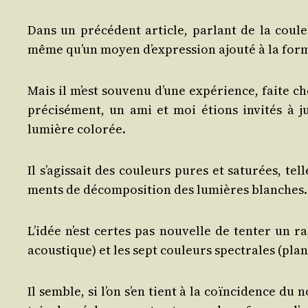
Dans un pré­cé­dent article, par­lant de la cou­le
même qu’un moyen d’expression ajou­té à la forme
Mais il m’est sou­ve­nu d’une expé­rience, faite c
pré­ci­sé­ment, un ami et moi étions invi­tés à j
lumière colorée.
Il s’agissait des cou­leurs pures et satu­rées, te
ments de décom­po­si­tion des lumières blanches.
L’idée n’est certes pas nou­velle de ten­ter un 
acous­tique) et les sept cou­leurs spec­trales (plan
Il semble, si l’on s’en tient à la coïn­ci­dence du