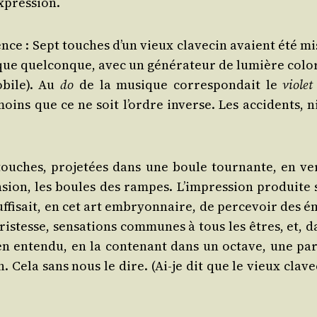
xpression.
ence : Sept touches d’un vieux cla­ve­cin avaient été mi
ue quel­conque, avec un géné­ra­teur de lumière colo­
bile). Au
do
de la musique cor­res­pon­dait le
vio­let
moins que ce ne soit l’ordre inverse. Les acci­dents, n
 touches, pro­je­tées dans une boule tour­nante, en ve
­sion, les boules des rampes. L’impression pro­duite 
f­fi­sait, en cet art embryon­naire, de per­ce­voir des 
ris­tesse, sen­sa­tions com­munes à tous les êtres, et, 
en enten­du, en la conte­nant dans un octave, une par­
Cela sans nous le dire. (Ai-je dit que le vieux cla­ve­