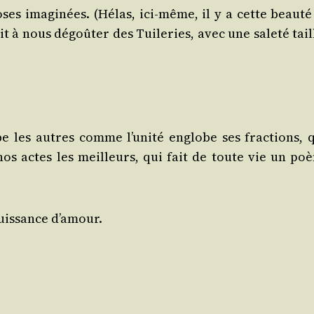
oses ima­gi­nées. (Hélas, ici-même, il y a cette beau­té
t à nous dégoû­ter des Tui­le­ries, avec une sale­té tai
be les autres comme l’unité englobe ses frac­tions, q
nos actes les meilleurs, qui fait de toute vie un po
puis­sance d’amour.