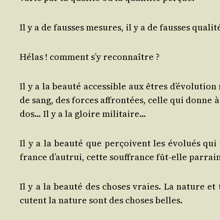
Il y a de fausses mesures, il y a de fausses qualit
Hélas ! com­ment s’y reconnaître ?
Il y a la beau­té acces­sible aux êtres d’évolutio
de sang, des forces affron­tées, celle qui donne à c
dos… Il y a la gloire militaire…
Il y a la beau­té que per­çoivent les évo­lués qui
france d’autrui, cette souf­france fût-elle par­rai­
Il y a la beau­té des choses vraies. La nature et
cutent la nature sont des choses belles.