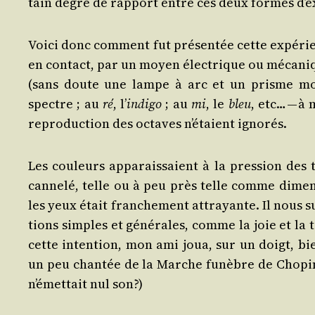
tain degré de rap­port entre ces deux formes d’e
Voi­ci donc com­ment fut pré­sen­tée cette expé­ri
en contact, par un moyen élec­trique ou méca­niq
(sans doute une lampe à arc et un prisme mo
spectre ; au
ré
, l’
indi­go
; au
mi
, le
bleu
, etc… — à 
repro­duc­tion des octaves n’étaient ignorés.
Les cou­leurs appa­rais­saient à la pres­sion des
can­ne­lé, telle ou à peu près telle comme dimen
les yeux était fran­che­ment attrayante. Il nous su
tions simples et géné­rales, comme la joie et la t
cette inten­tion, mon ami joua, sur un doigt, bi
un peu chan­tée de la Marche funèbre de Cho­pin. 
n’émettait nul son?)