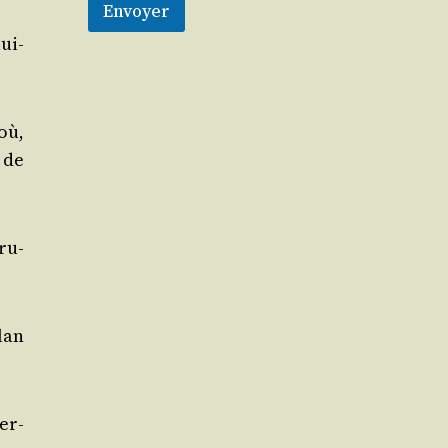
Envoyer
ui-
 où,
 de
tru­
lan
cer­