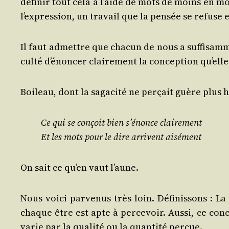
défi­nir tout cela à l’aide de mots de moins en mo
l’expression, un tra­vail que la pen­sée se refuse 
Il faut admettre que cha­cun de nous a suf­fi­sam­me
cul­té d’énoncer clai­re­ment la concep­tion qu’ell
Boi­leau, dont la saga­ci­té ne per­çait guère plus
Ce qui se conçoit bien s’énonce clairement
Et les mots pour le dire arrivent aisément
On sait ce qu’en vaut l’aune.
Nous voi­ci par­ve­nus très loin. Défi­nis­sons : 
chaque être est apte à per­ce­voir. Aus­si, ce concep
varie par la qua­li­té ou la quan­ti­té perçue.