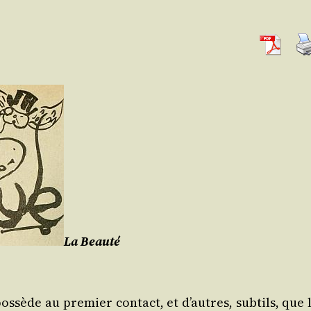
La Beau­té
os­sède au pre­mier contact, et d’autres, sub­tils, que 