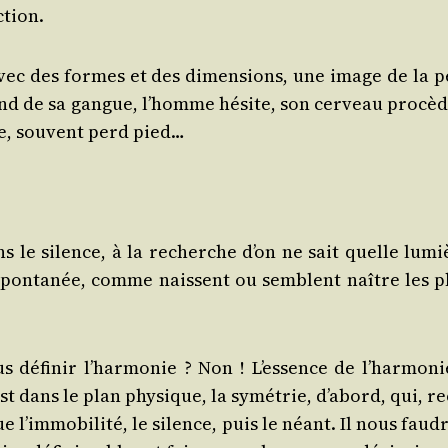
ction.
 avec des formes et des dimen­sions, une image de la p
nd de sa gangue, l’homme hésite, son cer­veau pro­cèd
ne, sou­vent perd pied…
s le silence, à la recherche d’on ne sait quelle lumi
on spon­ta­née, comme naissent ou semblent naître les p
s défi­nir l’harmonie ? Non ! L’essence de l’harmoni
 dans le plan phy­sique, la symé­trie, d’abord, qui, re
e l’immobilité, le silence, puis le néant. Il nous fau­d