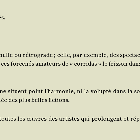
és.
n nulle ou rétro­grade ; celle, par exemple, des spec­ta
es for­ce­nés ama­teurs de « cor­ri­das » le fris­son dan
 ne situent point l’harmonie, ni la volup­té dans la so
née des plus belles fictions.
 toutes les œuvres des artistes qui pro­longent et rép