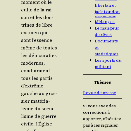
moment où le
libertaire :
culte de la rai­
Jack London
son et les doc­
Sa vie, son œuvre
Mélanges
trines de libre
Le mangeur
exa­men qui
de rêves
sont l’es­sence
Documents
même de toutes
et
statistiques
les démo­cra­ties
Les sports du
modernes,
militant
condui­raient
tous les par­tis
Thèmes
d’ex­trême-
Revue de presse
gauche au gros­
sier maté­ria­
Si vous avez des
lisme du socia­
corrections à
lisme de guerre
apporter, n’hésitez
civile, l’Église
pas à les signaler