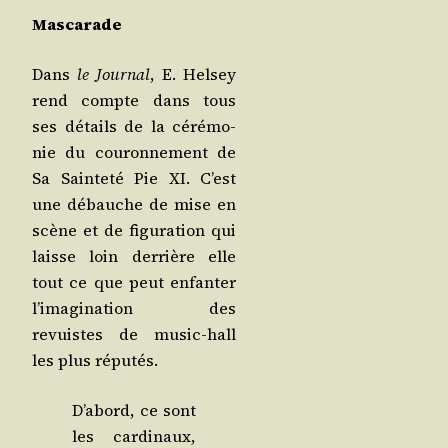
Mas­ca­rade
Dans
le Jour­nal
, E. Hel­sey
rend compte dans tous
ses détails de la céré­mo­
nie du cou­ron­ne­ment de
Sa Sain­te­té Pie XI. C’est
une débauche de mise en
scène et de figu­ra­tion qui
laisse loin der­rière elle
tout ce que peut enfan­ter
l’i­ma­gi­na­tion des
revuistes de music-hall
les plus réputés.
D’a­bord, ce sont
les car­di­naux,