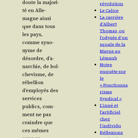
doute la majo­ri­
révolution
té en Alle­
Le Calice
La carrière
magne ain­si
d’Albert
que dans tous
Thomas, ou
les pays,
l’odysée d’un
comme syno­
squale de la
nyme de
Marne au
désordre, d’a­
Lémanb
Notre
nar­chie, de bol­
enquête sur
che­visme, de
le
rébel­lion
« Fonctionna
d’employés des
risme
ser­vices
Syndical »
L’inné et
publics, com­
l’artificiel
ment ne pas
chez
craindre que
l’individu
ces mêmes
Réflexions