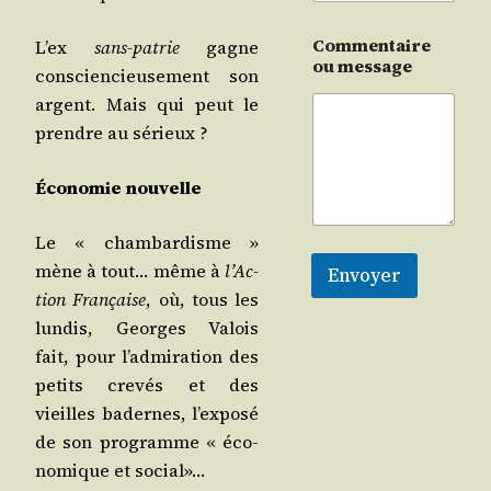
Commentaire
L’ex
sans-patrie
gagne
ou message
conscien­cieu­se­ment son
argent. Mais qui peut le
prendre au sérieux ?
Éco­no­mie nouvelle
Le « cham­bar­disme »
mène à tout… même à
l’Ac­
Envoyer
tion Fran­çaise
, où, tous les
lun­dis, Georges Valois
fait, pour l’ad­mi­ra­tion des
petits cre­vés et des
vieilles badernes, l’ex­po­sé
de son pro­gramme « éco­
no­mique et social»…