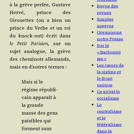
à la grève per­lée, Gus­tave
Revue des
Her­vé, prince des
revues
Simples
Girouettes (on a bien un
aperçus
prince du Verbe et un roi
Organisons
du knock-out) écrit dans
notre Presse
le Petit Pari­sien
, sur un
Sur le
sujet ana­logue, la grève
« Barbussis
des che­mi­nots alle­mands,
me »
Les cœurs de
mais en d’autres termes :
la sixtine et
le front
Mais si le
unique
régime répu­bli­
Ce qu’est le
cain appa­raît à
socialisme
la grande
Le
centralisme
masse des gens
et le
pai­sibles qui
fédéralisme
forment sans
dans la