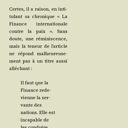
Certes, il a rai­son, en inti­
tu­lant sa chro­nique « La
Finance inter­na­tio­nale
contre la paix ». Sans
doute, une rémi­nis­cence,
mais la teneur de l’article
ne répond mal­heu­reu­se­
ment pas à un titre aus­si
alléchant :
Il faut que la
Finance rede­
vienne la ser­
vante des
nations. Elle est
inca­pable de
les conduire.