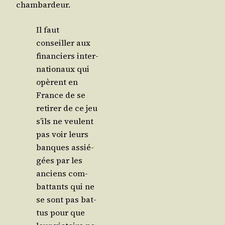
chambardeur.
Il faut
conseiller aux
finan­ciers inter­
na­tio­naux qui
opèrent en
France de se
reti­rer de ce jeu
s’ils ne veulent
pas voir leurs
banques assié­
gées par les
anciens com­
bat­tants qui ne
se sont pas bat­
tus pour que