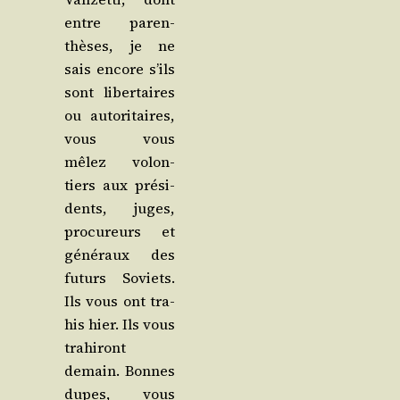
entre paren­
thèses, je ne
sais encore s’ils
sont liber­taires
ou auto­ri­taires,
vous vous
mêlez volon­
tiers aux pré­si­
dents, juges,
pro­cu­reurs et
géné­raux des
futurs Soviets.
Ils vous ont tra­
his hier. Ils vous
tra­hi­ront
demain. Bonnes
dupes, vous