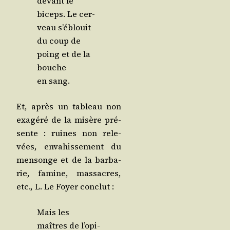
devant le
biceps. Le cer­
veau s’é­blouit
du coup de
poing et de la
bouche
en sang.
Et, après un tableau non
exa­gé­ré de la misère pré­
sente : ruines non rele­
vées, enva­his­se­ment du
men­songe et de la bar­ba­
rie, famine, mas­sacres,
etc., L. Le Foyer conclut :
Mais les
maîtres de l’o­pi­