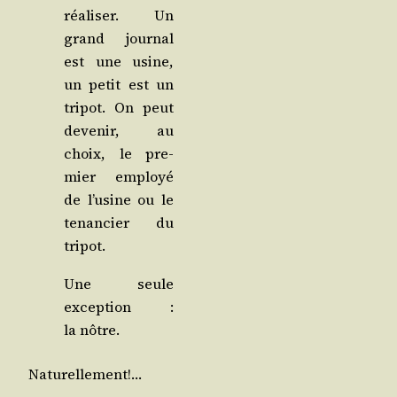
réa­li­ser. Un
grand jour­nal
est une usine,
un petit est un
tri­pot. On peut
deve­nir, au
choix, le pre­
mier employé
de l’u­sine ou le
tenan­cier du
tripot.
Une seule
excep­tion :
la nôtre.
Natu­rel­le­ment!…