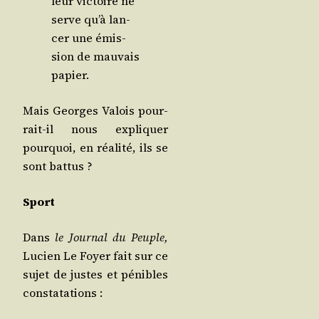
leur vic­toire ne
serve qu’à lan­
cer une émis­
sion de mau­vais
papier.
Mais Georges Valois pour­
rait-il nous expli­quer
pour­quoi, en réa­li­té, ils se
sont battus ?
Sport
Dans
le Jour­nal du Peuple,
Lucien Le Foyer fait sur ce
sujet de justes et pénibles
constatations :