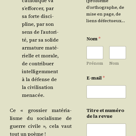
catho­lique va
(problème
d’orthographe, de
s’ef­for­cer, par
mise en page, de
sa forte dis­ci­
liens défectueux…
pline, par son
sens de l’au­to­ri­
Nom
*
té, par sa solide
arma­ture maté­
rielle et morale,
de contri­buer
Prénom
Nom
intel­li­gem­ment
E-mail
*
à la défense de
la civi­li­sa­tion
menacée.
Ce « gros­sier maté­ria­
Titre et numéro
de la revue
lisme du socia­lisme de
guerre civile », cela vaut
tout un poème !