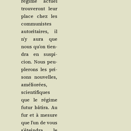
régime actuel
trou­ve­ront leur
place chez les
com­mu­nistes
auto­ri­taires, il
n’y aura que
nous qu’on tien­
dra en sus­pi­
cion. Nous peu­
ple­rons les pri­
sons nou­velles,
amé­lio­rées,
scien­ti­fiques
que le régime
futur bâti­ra. Au
fur et à mesure
que l’un de vous
s’é­tein­dra, le