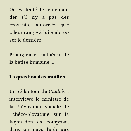
On est ten­té de se deman­
der s’il n’y a pas des
croyants, auto­ri­sés par
« leur rang » à lui embras­
ser le derrière.
Pro­di­gieuse apo­théose de
la bêtise humaine!…
La ques­tion des mutilés
Un rédac­teur du
Gau­lois
a
inter­viewé le ministre de
la Pré­voyance sociale de
Tché­co-Slo­va­quie sur la
façon dont est com­prise,
dans son pays, l’aide aux