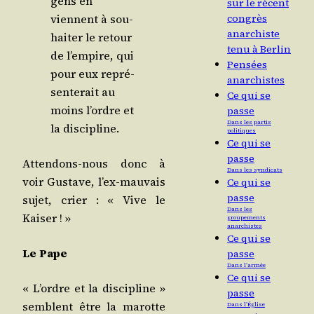
gens en
sur le récent
viennent à sou­
congrès
anarchiste
hai­ter le retour
tenu à Berlin
de l’empire, qui
Pensées
pour eux repré­
anarchistes
sen­te­rait au
Ce qui se
moins l’ordre et
passe
Dans les partis
la discipline.
politiques
Ce qui se
passe
Atten­dons-nous donc à
Dans les syndicats
voir Gus­tave, l’ex-mau­vais
Ce qui se
passe
sujet, crier : « Vive le
Dans les
Kaiser ! »
groupements
anarchistes
Ce qui se
Le Pape
passe
Dans l’armée
Ce qui se
« L’ordre et la dis­ci­pline »
passe
semblent être la marotte
Dans l’Église