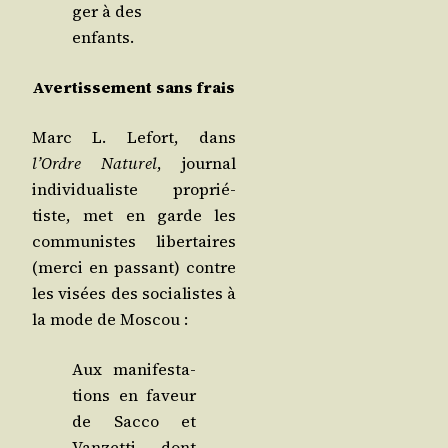
ger à des
enfants.
Aver­tis­se­ment sans frais
Marc L. Lefort, dans
l’Ordre Natu­rel
, jour­nal
indi­vi­dua­liste pro­prié­
tiste, met en garde les
com­mu­nistes liber­taires
(mer­ci en pas­sant) contre
les visées des socia­listes à
la mode de Moscou :
Aux mani­fes­ta­
tions en faveur
de Sac­co et
Van­zet­ti, dont