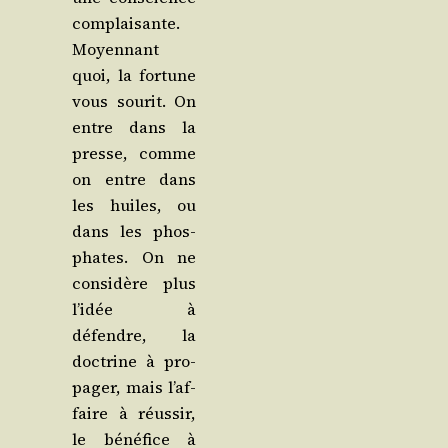
com­plai­sante.
Moyen­nant
quoi, la for­tune
vous sou­rit. On
entre dans la
presse, comme
on entre dans
les huiles, ou
dans les phos­
phates. On ne
consi­dère plus
l’i­dée à
défendre, la
doc­trine à pro­
pa­ger, mais l’af­
faire à réus­sir,
le béné­fice à