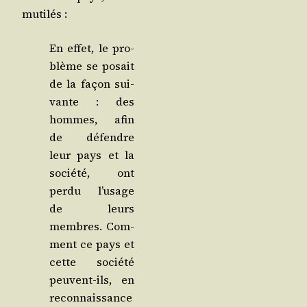
mutilés :
En effet, le pro­
blème se posait
de la façon sui­
vante : des
hommes, afin
de défendre
leur pays et la
socié­té, ont
per­du l’u­sage
de leurs
membres. Com­
ment ce pays et
cette socié­té
peuvent-ils, en
recon­nais­sance