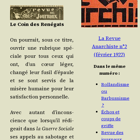
Le Coin des Renégats
La Revue
On pour­rait, sous ce titre,
Anarchiste n°2
ouvrir une rubrique spé­
(février 1922)
ciale pour tous ceux qui
ont, d’un cœur léger,
Dans le même
chan­gé leur fusil d’é­paule
numéro :
et se sont ser­vis de la
Rollandisme
misère humaine pour leur
ou
satis­fac­tion personnelle.
Barbussisme
?
Avec autant d’in­cons­
Échos et
coups de
cience que lors­qu’il rédi­
griffe
geait dans
la Guerre Sociale
Revue des
ses appels au sabo­tage et
journaux