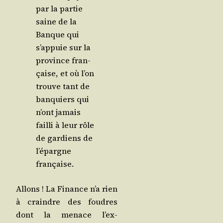
par la par­tie
saine de la
Banque qui
s’ap­puie sur la
pro­vince fran­
çaise, et où l’on
trouve tant de
ban­quiers qui
n’ont jamais
failli à leur rôle
de gar­diens de
l’é­pargne
française.
Allons ! La Finance n’a rien
à craindre des foudres
dont la menace l’ex-