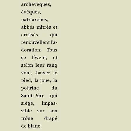
arche­vêques,
évêques,
patriarches,
abbés mitrés et
cros­sés qui
renou­vellent l’a­
do­ra­tion. Tous
se lèvent, et
selon leur rang
vont, bai­ser le
pied, la joue, la
poi­trine du
Saint-Père qui
siège, impas­
sible sur son
trône dra­pé
de blanc.