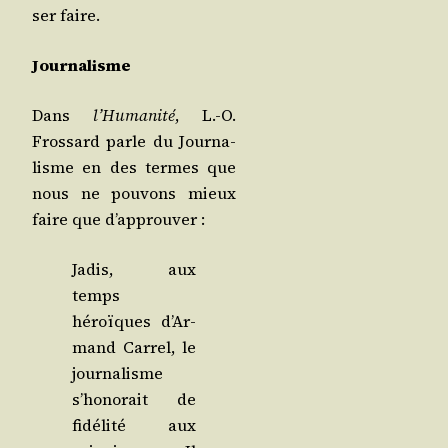
ser faire.
Jour­na­lisme
Dans
l’Humanité
, L.-O.
Fros­sard parle du Jour­na­
lisme en des termes que
nous ne pou­vons mieux
faire que d’approuver :
Jadis, aux
temps
héroïques d’Ar­
mand Car­rel, le
jour­na­lisme
s’honorait de
fidé­li­té aux