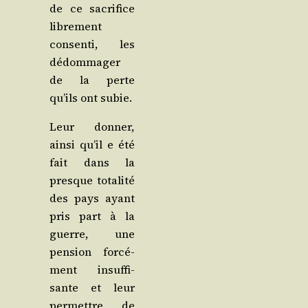
de ce sacri­fice
libre­ment
consen­ti, les
dédom­ma­ger
de la perte
qu’ils ont subie.
Leur don­ner,
ain­si qu’il e été
fait dans la
presque tota­li­té
des pays ayant
pris part à la
guerre, une
pen­sion for­cé­
ment insuf­fi­
sante et leur
per­mettre, de