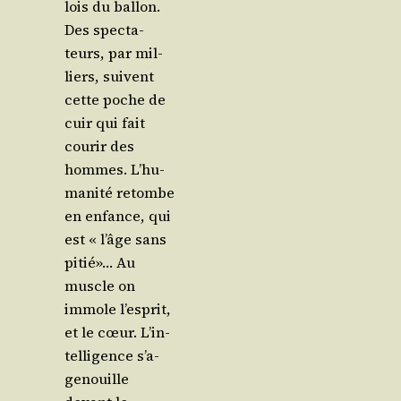
lois du bal­lon.
Des spec­ta­
teurs, par mil­
liers, suivent
cette poche de
cuir qui fait
cou­rir des
hommes. L’hu­
ma­ni­té retombe
en enfance, qui
est « l’âge sans
pitié»… Au
muscle on
immole l’es­prit,
et le cœur. L’in­
tel­li­gence s’a­
ge­nouille