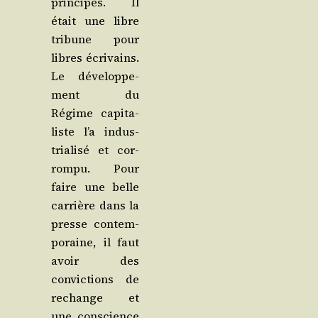
prin­cipes. Il
était une libre
tri­bune pour
libres écri­vains.
Le déve­lop­pe­
ment du
Régime capi­ta­
liste l’a indus­
tria­li­sé et cor­
rom­pu. Pour
faire une belle
car­rière dans la
presse contem­
po­raine, il faut
avoir des
convic­tions de
rechange et
une conscience