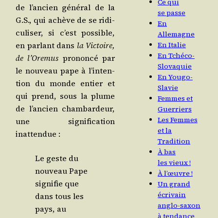
Ce qui
de l’ancien géné­ral de la
se passe
G.S., qui achève de se ridi­
En
cu­li­ser, si c’est pos­sible,
Allemagne
en par­lant dans
la Vic­toire,
En Italie
En Tchéco-
de l’O­re­mus
pro­non­cé par
Slovaquie
le nou­veau pape à l’in­ten­
En Yougo-
tion du monde entier et
Slavie
qui prend, sous la plume
Femmes et
de l’an­cien cham­bar­deur,
Guerriers
Les Femmes
une signi­fi­ca­tion
et la
inattendue :
Tradition
À bas
Le geste du
les vieux !
nou­veau Pape
À l’œuvre !
signi­fie que
Un grand
écrivain
dans tous les
anglo-saxon
pays, au
à tendance