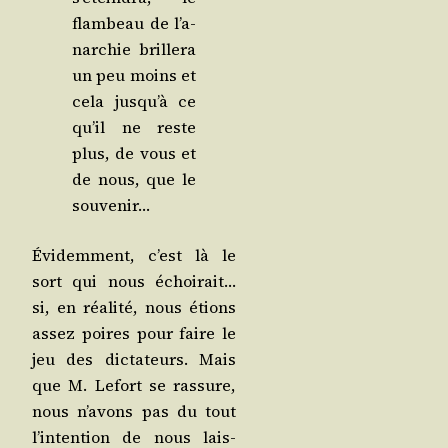
flam­beau de l’a­
nar­chie brille­ra
un peu moins et
cela jus­qu’à ce
qu’il ne reste
plus, de vous et
de nous, que le
souvenir…
Évi­dem­ment, c’est là le
sort qui nous échoi­rait…
si, en réa­li­té, nous étions
assez poires pour faire le
jeu des dic­ta­teurs. Mais
que M. Lefort se ras­sure,
nous n’a­vons pas du tout
l’in­ten­tion de nous lais­