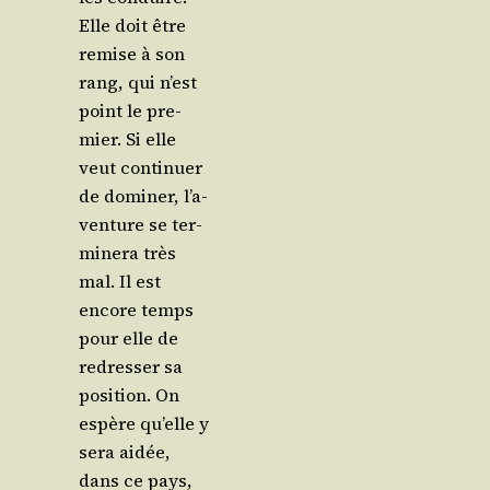
Elle doit être
remise à son
rang, qui n’est
point le pre­
mier. Si elle
veut conti­nuer
de domi­ner, l’a­
ven­ture se ter­
mi­ne­ra très
mal. Il est
encore temps
pour elle de
redres­ser sa
posi­tion. On
espère qu’elle y
sera aidée,
dans ce pays,