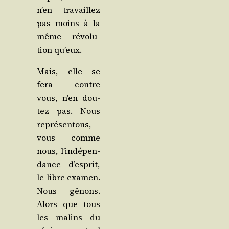
n’en tra­vaillez
pas moins à la
même révo­lu­
tion qu’eux.
Mais, elle se
fera contre
vous, n’en dou­
tez pas. Nous
repré­sen­tons,
vous comme
nous, l’in­dé­pen­
dance d’es­prit,
le libre exa­men.
Nous gênons.
Alors que tous
les malins du