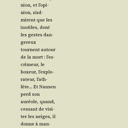
nion, et l’o­pi­
nion, n’ad­
mirent que les
inutiles, dont
les gestes dan­
ge­reux
tournent autour
de la mort : l’es­
cri­meur, le
boxeur, l’ex­plo­
ra­teur, l’ath­
lète… Et Nan­sen
perd son
auréole, quand,
ces­sant de visi­
ter les neiges, il
donne à man­