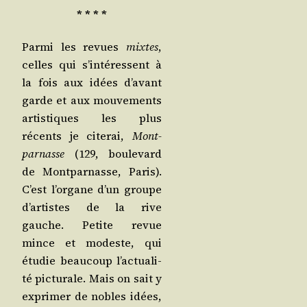
* * * *
Par­mi les revues
mixtes
,
celles qui s’in­té­ressent à
la fois aux idées d’a­vant
garde et aux mou­ve­ments
artis­tiques les plus
récents je cite­rai,
Mont­
par­nasse
(129, bou­le­vard
de Mont­par­nasse, Paris).
C’est l’or­gane d’un groupe
d’ar­tistes de la rive
gauche. Petite revue
mince et modeste, qui
étu­die beau­coup l’ac­tua­li­
té pic­tu­rale. Mais on sait y
expri­mer de nobles idées,