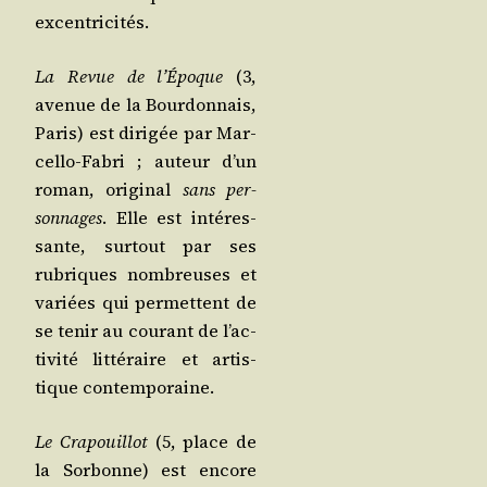
excentricités.
La Revue de l’É­poque
(3,
ave­nue de la Bour­don­nais,
Paris) est diri­gée par Mar­
cel­lo-Fabri ; auteur d’un
roman, ori­gi­nal
sans per­
son­nages
. Elle est inté­res­
sante, sur­tout par ses
rubriques nom­breuses et
variées qui per­mettent de
se tenir au cou­rant de l’ac­
ti­vi­té lit­té­raire et artis­
tique contemporaine.
Le Cra­pouillot
(5, place de
la Sor­bonne) est encore