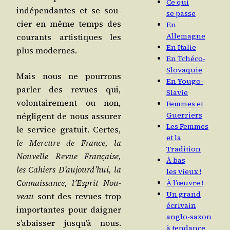
Ce qui
indé­pen­dantes et se sou­
se passe
cier en même temps des
En
Allemagne
cou­rants artis­tiques les
En Italie
plus modernes.
En Tchéco-
Slovaquie
Mais nous ne pour­rons
En Yougo-
par­ler des revues qui,
Slavie
volon­tai­re­ment ou non,
Femmes et
Guerriers
négligent de nous assu­rer
Les Femmes
le ser­vice gra­tuit. Certes,
et la
le Mer­cure de France, la
Tradition
Nou­velle Revue Fran­çaise,
À bas
les Cahiers D’aujourd’hui, la
les vieux !
Connais­sance, l’Es­prit Nou­
À l’œuvre !
Un grand
veau
sont des revues trop
écrivain
impor­tantes pour dai­gner
anglo-saxon
s’a­bais­ser jus­qu’à nous.
à tendance