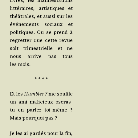
livres, les mani­fes­ta­tions
lit­té­raires, artis­tiques et
théâ­trales, et aus­si sur les
évé­ne­ments sociaux et
poli­tiques. Ou se prend à
regret­ter que cette revue
soit tri­mes­trielle et ne
nous arrive pas tous
les mois.
* * * *
Et les
Humbles ?
me souffle
un ami mali­cieux ose­ras-
tu en par­ler toi-même ?
Mais pour­quoi pas ?
Je les ai gar­dés pour la fin,