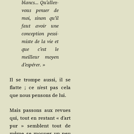
blancs… Qu’al­lez-
vous pen­ser de
moi, sinon qu’il
faut avoir une
concep­tion pes­si­
miste de la vie et
que c’est le
meilleur moyen
d’espérer. »
Il se trompe aus­si, il se
flatte ; ce n’est pas cela
que nous pen­sons de lui.
Mais pas­sons aux revues
qui, tout en res­tant « d’art
pur » semblent tout de
même se moquer un peu