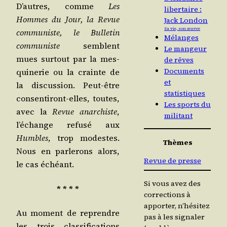
D’autres, comme
Les
libertaire :
Hommes du Jour, la Revue
Jack London
Sa vie, son œuvre
com­mu­niste, le Bul­le­tin
Mélanges
com­mu­niste
semblent
Le mangeur
mues sur­tout par la mes­
de rêves
Documents
qui­ne­rie ou la crainte de
et
la dis­cus­sion. Peut-être
statistiques
consen­ti­ront-elles, toutes,
Les sports du
avec la
Revue anar­chiste
,
militant
l’é­change refu­sé aux
Humbles
, trop modestes.
Thèmes
Nous en par­le­rons alors,
Revue de presse
le cas échéant.
Si vous avez des
* * * *
corrections à
apporter, n’hésitez
Au moment de reprendre
pas à les signaler
les trois clas­si­fi­ca­tions