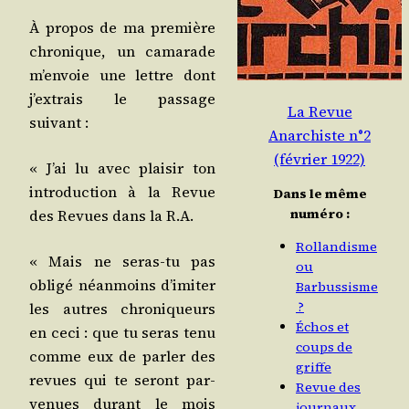
À pro­pos de ma pre­mière
chro­nique, un cama­rade
m’en­voie une lettre dont
j’ex­trais le pas­sage
La Revue
suivant :
Anarchiste n°2
(février 1922)
« J’ai lu avec plai­sir ton
intro­duc­tion à la Revue
Dans le même
numéro :
des Revues dans la R.A.
Rollandisme
« Mais ne seras-tu pas
ou
obli­gé néan­moins d’i­mi­ter
Barbussisme
?
les autres chro­ni­queurs
Échos et
en ceci : que tu seras tenu
coups de
comme eux de par­ler des
griffe
revues qui te seront par­
Revue des
ve­nues durant le mois
journaux