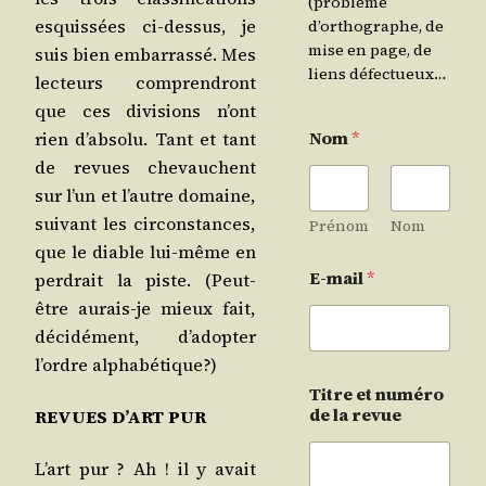
(problème
esquis­sées ci-des­sus, je
d’orthographe, de
mise en page, de
suis bien embar­ras­sé. Mes
liens défectueux…
lec­teurs com­pren­dront
que ces divi­sions n’ont
Nom
*
rien d’ab­so­lu. Tant et tant
de revues che­vauchent
sur l’un et l’autre domaine,
sui­vant les cir­cons­tances,
Prénom
Nom
que le diable lui-même en
E-mail
*
per­drait la piste. (Peut-
être aurais-je mieux fait,
déci­dé­ment, d’a­dop­ter
l’ordre alphabétique?)
Titre et numéro
de la revue
REVUES D’ART PUR
L’art pur ? Ah ! il y avait