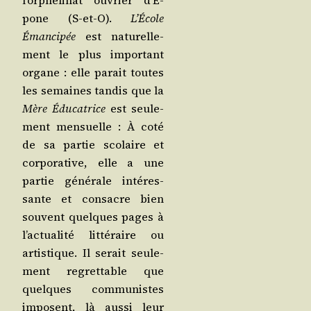
l’orphelinat ouvrier d’E­
pone (S‑et‑O).
L’École
Éman­ci­pée
est natu­rel­le­
ment le plus impor­tant
organe : elle parait toutes
les semaines tan­dis que la
Mère Édu­ca­trice
est seule­
ment men­suelle : À coté
de sa par­tie sco­laire et
cor­po­ra­tive, elle a une
par­tie géné­rale inté­res­
sante et consacre bien
sou­vent quelques pages à
l’ac­tua­li­té lit­té­raire ou
artis­tique. Il serait seule­
ment regret­table que
quelques com­mu­nistes
imposent, là aus­si leur