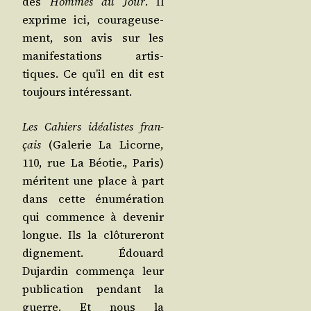
des
Hommes du Jour
. Il
exprime ici, cou­ra­geu­se­
ment, son avis sur les
mani­fes­ta­tions artis­
tiques. Ce qu’il en dit est
tou­jours intéressant.
Les Cahiers idéa­listes fran­
çais
(Gale­rie La Licorne,
110, rue La Béo­tie., Paris)
méritent une place à part
dans cette énu­mé­ra­tion
qui com­mence à deve­nir
longue. Ils la clô­tu­re­ront
digne­ment. Édouard
Dujar­din com­men­ça leur
publi­ca­tion pen­dant la
guerre. Et nous la