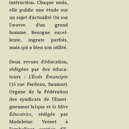
ins­truc­tion. Chaque mois,
elle publie une étude sur
un sujet d’ac­tua­li­té On sur
l’œuvre d’un grand
homme. Besogne excel­
lente, ingrate par­fois,
mais qui a bien son utilité.
Deux revues d’é­du­ca­tion,
rédi­gées par des édu­ca­
teurs :
L’É­cole Éman­ci­pée
(15 rue Far­deau, Sau­mur).
Organe de la Fédé­ra­tion
des syn­di­cats de l’En­sei­
gne­ment laïque et
la Mère
Édu­ca­trice
, rédi­gée par
Made­leine Ver­net à