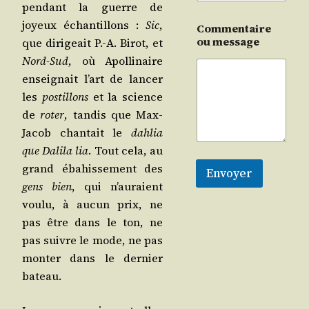
pen­dant la guerre de
joyeux échan­tillons :
Sic
,
Commentaire
ou message
que diri­geait P.-A. Birot, et
Nord-Sud
, où Apol­li­naire
ensei­gnait l’art de lan­cer
les
pos­tillons
et la science
de
roter
, tan­dis que Max-
Jacob chan­tait le
dah­lia
que Dali­la lia
. Tout cela, au
grand éba­his­se­ment des
Envoyer
gens bien
, qui n’au­raient
vou­lu, à aucun prix, ne
pas être dans le ton, ne
pas suivre le mode, ne pas
mon­ter dans le der­nier
bateau.