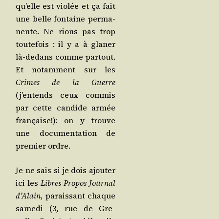
qu’elle est vio­lée et ça fait
une belle fon­taine per­ma­
nente. Ne rions pas trop
tou­te­fois : il y a à gla­ner
là-dedans comme par­tout.
Et notam­ment sur les
Crimes de la Guerre
(j’entends ceux com­mis
par cette can­dide armée
fran­çaise!): on y trouve
une docu­men­ta­tion de
pre­mier ordre.
Je ne sais si je dois ajou­ter
ici les
Libres Pro­pos Jour­nal
d’A­lain
, parais­sant chaque
same­di (3, rue de Gre­