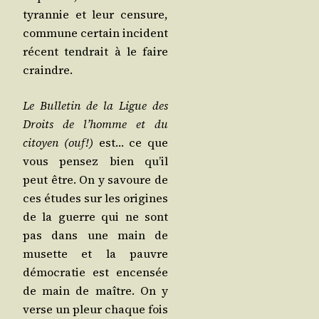
tyran­nie et leur cen­sure,
com­mune cer­tain inci­dent
récent ten­drait à le faire
craindre.
Le Bul­le­tin de la Ligue des
Droits de l’homme et du
citoyen (ouf!)
est… ce que
vous pen­sez bien qu’il
peut être. On y savoure de
ces études sur les ori­gines
de la guerre qui ne sont
pas dans une main de
musette et la pauvre
démo­cra­tie est encen­sée
de main de maître. On y
verse un pleur chaque fois