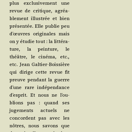
plus exclu­si­ve­ment une
revue de cri­tique, agréa­
ble­ment illus­trée et bien
pré­sen­tée. Elle publie peu
d’œuvres ori­gi­nales mais
on y étu­die tout : la lit­té­ra­
ture, la pein­ture, le
théâtre, le ciné­ma, etc.,
etc. Jean Gal­tier-Bois­sière
qui dirige cette revue fit
preuve pen­dant la guerre
d’une rare indé­pen­dance
d’es­prit. Et nous ne l’ou­
blions pas : quand ses
juge­ments actuels ne
concordent pas avec les
nôtres, nous savons que