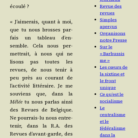
écoulé ?
Revue des
revues
Simples
« J’ai­me­rais, quant à moi,
aperçus
que tu nous brosses par­
Organisons
fais un tableau d’en­
notre Presse
semble. Cela nous per­
Sur le
met­trait, à nous qui ne
« Barbussis
me »
lisons pas toutes les
Les cœurs de
revues, de nous tenir à
la sixtine et
peu près au cou­rant de
le front
l’ac­ti­vi­té lit­té­raire. Je me
unique
sou­viens que, dans la
Ce qu’est le
socialisme
Mêlée
tu nous par­las ain­si
Le
des Revues de Bel­gique.
centralisme
Ne pour­rais-lu nous entre­
et le
te­nir, dans la R.A. des
fédéralisme
Revues d’a­vant-garde, des
dans la