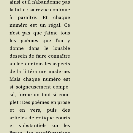
ain­si et il n’a­ban­donne pas
la lutte : sa revue conti­nue
à paraître. Et chaque
numé­ro est un régal. Ce
n’est pas que j’aime tous
les poèmes que l’on y
donne dans le louable
des­sein de faire connaître
au lec­teur tous les aspects
de la lit­té­ra­ture moderne.
Mais chaque numé­ro est
si soi­gneu­se­ment com­po­
sé, forme un tout si com­
plet ! Des poèmes en prose
et en vers, puis des
articles de cri­tique courts
et sub­stan­tiels sur les