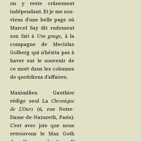
on y reste crâ­ne­ment
indé­pen­dant. Et je me sou­
viens d’une belle page où
Mar­cel Say dit rude­ment
son fait à
Une gouge
, à la
com­pagne de Mecis­las
Gol­berg qui n’hé­si­ta pas à
baver sur le sou­ve­nir de
ce mort dans les colonnes
de quo­ti­diens d’affaires.
Maxi­mi­lien Gau­thier
rédige seul La
Chro­nique
de L’Ours
(6, rue Notre-
Dame-de-Naza­reth, Paris).
C’est avec joie que nous
retrou­vons le Max Goth