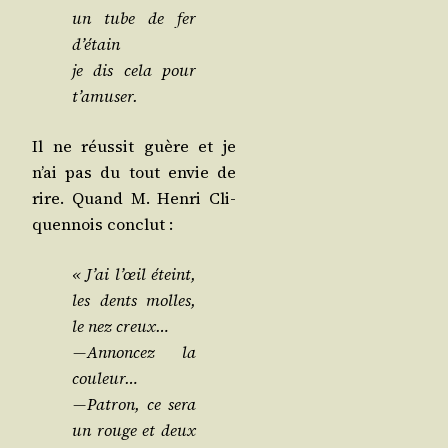
un tube de fer
d’étain
je dis cela pour
t’amuser.
Il ne réus­sit guère et je
n’ai pas du tout envie de
rire. Quand M. Hen­ri Cli­
quen­nois conclut :
« J’ai l’œil éteint,
les dents molles,
le nez creux…
— Annon­cez la
couleur…
— Patron, ce sera
un rouge et deux