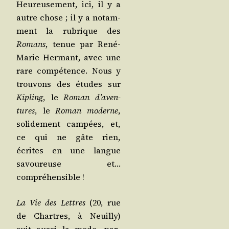
Heu­reu­se­ment, ici, il y a
autre chose ; il y a notam­
ment la rubrique des
Romans
, tenue par René-
Marie Her­mant, avec une
rare com­pé­tence. Nous y
trou­vons des études sur
Kipling
, le
Roman d’a­ven­
tures
, le
Roman moderne
,
soli­de­ment cam­pées, et,
ce qui ne gâte rien,
écrites en une langue
savou­reuse et…
compréhensible !
La Vie des Lettres
(20, rue
de Chartres, à Neuilly)