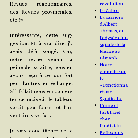
Revues réac­tion­naires,
révolution
Le Calice
des Revues pro­vin­ciales,
La carrière
etc.?»
d’Albert
Thomas, ou
Inté­res­sante, cette sug­
l’odysée d’un
ges­tion. Et, à vrai dire, j’y
squale de la
avais déjà son­gé. Car,
Marne au
Lémanb
notre revue venant à
Notre
peine de paraître, nous en
enquête sur
avons reçu à ce jour fort
le
peu d’autres en échange.
« Fonctionna
S’il fal­lait nous en conten­
risme
Syndical »
ter ce mois-ci, le tableau
L’inné et
serait peu four­ni et l’in­
l’artificiel
ven­taire vive fait.
chez
l’individu
Je vais donc tâcher cette
Réflexions