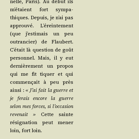
nelle, Paris). Au début ils
m’é­taient fort sym­pa­
thiques. Depuis, je n’ai pas
approu­vé. L’éreintement
(que j’es­ti­mais un peu
outran­cier) de Flau­bert.
C’é­tait là ques­tion de goût
per­son­nel. Mais, il y eut
der­niè­re­ment un pro­pos
qui me fit tiquer et qui
com­men­çait à peu près
ain­si :
« J’ai fait la guerre et
je ferais encore la guerre
selon mes forces, si l’oc­ca­sion
reve­nait »
Cette sainte
rési­gna­tion peut mener
loin, fort loin.