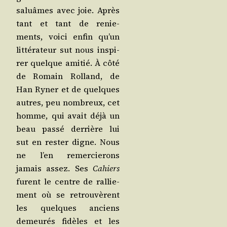
saluâmes avec joie. Après
tant et tant de renie­
ments, voi­ci enfin qu’un
lit­té­ra­teur sut nous ins­pi­
rer quelque ami­tié. À côté
de Romain Rol­land, de
Han Ryner et de quelques
autres, peu nom­breux, cet
homme, qui avait déjà un
beau pas­sé der­rière lui
sut en res­ter digne. Nous
ne l’en remer­cie­rons
jamais assez. Ses
Cahiers
furent le centre de ral­lie­
ment où se retrou­vèrent
les quelques anciens
demeu­rés fidèles et les