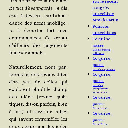
fois de dres­ser la liste des
sur le récent
congrès
Revues d’a­vant-garde
. Je dis
anarchiste
liste
, à des­sein, car l’a­bon­
tenu à Berlin
dance des noms m’o­bli­ge­
Pensées
ra à écour­ter fort mes
anarchistes
com­men­taires. Ce seront
Ce qui se
d’ailleurs des juge­ments
passe
Dans les partis
tout personnels.
politiques
Ce qui se
passe
Natu­rel­le­ment, nous par­
Dans les syndicats
le­rons ici des revues dites
Ce qui se
passe
d’art pur
, de celles qui
Dans les
explorent plu­tôt le champ
groupements
anarchistes
des idées (revues poli­
Ce qui se
passe
tiques, dit-on par­fois, bien
Dans l’armée
à tort), et aus­si de celles
Ce qui se
qui savent entre­mê­ler les
passe
Dans l’Église
deux : expri­mer des idées