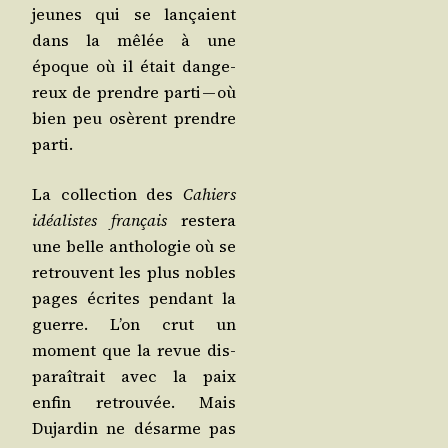
jeunes qui se lan­çaient
dans la mêlée à une
époque où il était dan­ge­
reux de prendre par­ti — où
bien peu osèrent prendre
parti.
La col­lec­tion des
Cahiers
idéa­listes fran­çais
res­te­ra
une belle antho­lo­gie où se
retrouvent les plus nobles
pages écrites pen­dant la
guerre. L’on crut un
moment que la revue dis­
pa­raî­trait avec la paix
enfin retrou­vée. Mais
Dujar­din ne désarme pas