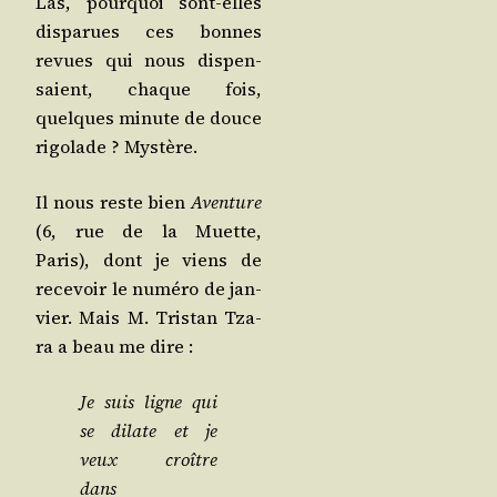
Las, pour­quoi sont-elles
dis­pa­rues ces bonnes
revues qui nous dis­pen­
saient, chaque fois,
quelques minute de douce
rigo­lade ? Mystère.
Il nous reste bien
Aven­ture
(6, rue de la Muette,
Paris), dont je viens de
rece­voir le numé­ro de jan­
vier. Mais M. Tris­tan Tza­
ra a beau me dire :
Je suis ligne qui
se dilate et je
veux croître
dans