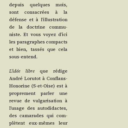
depuis quelques mois,
sont consa­crées à la
défense et à l’illus­tra­tion
de la doc­trine com­mu­
niste. Et vous voyez d’i­ci
les para­graphes com­pacts
et bien, tas­sés que cela
sous-entend.
L’i­dée libre
que rédige
André Loru­tot à Conflans-
Hono­rine (S‑et-Oise) est à
pro­pre­ment par­ler une
revue de vul­ga­ri­sa­tion à
l’u­sage des auto­di­dactes,
des cama­rades qui com­
plètent eux-mêmes leur