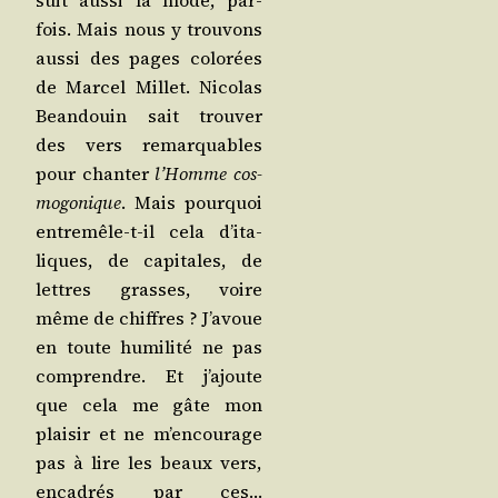
suit aus­si la mode, par­
fois. Mais nous y trou­vons
aus­si des pages colo­rées
de Mar­cel Millet. Nico­las
Bean­douin sait trou­ver
des vers remar­quables
pour chan­ter
l’Homme cos­
mo­go­nique
. Mais pour­quoi
entre­mêle-t-il cela d’i­ta­
liques, de capi­tales, de
lettres grasses, voire
même de chiffres ? J’a­voue
en toute humi­li­té ne pas
com­prendre. Et j’a­joute
que cela me gâte mon
plai­sir et ne m’en­cou­rage
pas à lire les beaux vers,
enca­drés par ces…