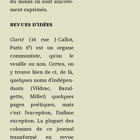
du moins ils sont sin­cè­re­
ment exprimés.
REVUES D’IDÉES
Clar­té
(16 rue J‑Callot,
Paris 6°) est un organe
com­mu­niste, qu’on le
veuille ou non. Certes, on
y trouve bien de ci, de là,
quelques noms d’in­dé­pen­
dants (Vil­drac, Bazal­
gette, Millet) quelques
pages poé­tiques, mais
c’est l’ex­cep­tion, l’in­fime
excep­tion. La plu­part des
colonnes de ce jour­nal
trans­for­mé en revue