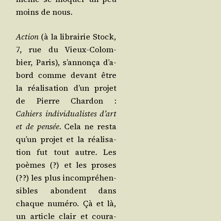
moins de nous.
Action
(à la librai­rie Stock,
7, rue du Vieux-Colom­
bier, Paris), s’an­non­ça d’a­
bord comme devant être
la réa­li­sa­tion d’un pro­jet
de Pierre Char­don :
Cahiers indi­vi­dua­listes d’art
et de pen­sée
. Cela ne res­ta
qu’un pro­jet et la réa­li­sa­
tion fut tout autre. Les
poèmes (?) et les proses
(??) les plus incom­pré­hen­
sibles abondent dans
chaque numé­ro. Çà et là,
un article clair et cou­ra­