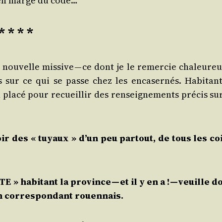
e en marge du code…
* * * *
nou­velle mis­sive — ce dont je le remer­cie cha­leu­reu
 sur ce qui se passe chez les enca­ser­nés. Habi­tant
 pla­cé pour recueillir des ren­sei­gne­ments pré­cis su
oir des « tuyaux » d’un peu par­tout, de tous les co
 habi­tant la pro­vince — et il y en a ! — veuille d
n cor­res­pon­dant rouennais.