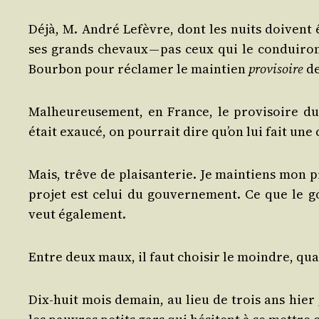
Déjà, M. André Lefèvre, dont les nuits doivent ê
ses grands che­vaux — pas ceux qui le condui­ront
Bour­bon pour récla­mer le main­tien
pro­vi­soire
de
Mal­heu­reu­se­ment, en France, le pro­vi­soire 
était exau­cé, on pour­rait dire qu’on lui fait une
Mais, trêve de plai­san­te­rie. Je main­tiens mon pr
pro­jet est celui du gou­ver­ne­ment. Ce que le go
veut également.
Entre deux maux, il faut choi­sir le moindre, qu
Dix-huit mois demain, au lieu de trois ans hier