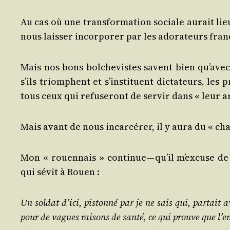
Au cas où une trans­for­ma­tion sociale aurait lie
nous lais­ser incor­po­rer par les ado­ra­teurs fran
Mais nos bons bol­che­vistes savent bien qu’avec
s’ils triomphent et s’instituent dic­ta­teurs, le
tous ceux qui refu­se­ront de ser­vir dans « leur a
Mais avant de nous incar­cé­rer, il y aura du « ch
Mon « rouen­nais » conti­nue — qu’il m’excuse de 
qui sévit à Rouen :
Un sol­dat d’ici, pis­ton­né par je ne sais qui, par­tait
pour de vagues rai­sons de san­té, ce qui prouve que l’e