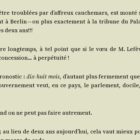
tre trou­blées par d’affreux cau­che­mars, est mon­té 
 à Ber­lin — ou plus exac­te­ment à la tri­bune du Pala
s deux ans!!!
dure long­temps, à tel point que si le vœu de M. Lefè
 conces­sion… à perpétuité !
o­nos­tic :
dix-huit mois
, d’autant plus fer­me­ment que
u­ver­ne­ment veut, en ce pays, le par­le­ment, docile,
and on ne peut pas faire autrement.
 ; au lieu de deux ans aujourd’hui, cela vaut mieux p