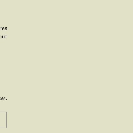
res
out
mée
.