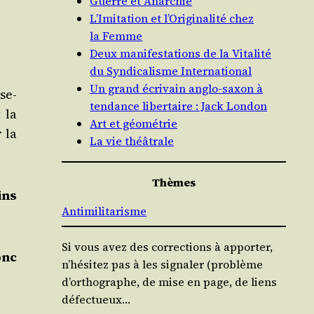
Guerre et Anarchie
L’Imitation et l’Originalité chez
la Femme
Deux manifestations de la Vitalité
du Syndicalisme International
Un grand écrivain anglo-saxon à
­se­
tendance libertaire : Jack London
 la
Art et géométrie
r la
La vie théâtrale
Thèmes
ins
Antimilitarisme
Si vous avez des corrections à apporter,
onc
n’hésitez pas à les signaler (problème
d’orthographe, de mise en page, de liens
défectueux…