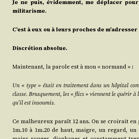
Je ne puis, évi­dem­ment, me dépla­cer pour
militarisme.
C’est à eux ou à leurs proches de m’adresser 
Dis­cré­tion absolue.
Main­te­nant, la parole est à mon « normand » :
Un « type » était en trai­te­ment dans un hôpi­tal co
classe. Brus­que­ment, les « flics » viennent le qué­rir à 
qu’il est insoumis.
Ce mal­heu­reux paraît 12 ans. On se croi­rait e
1m.10 à 1m.20 de haut, maigre, un regard, un
mains rouges, dia­phanes et constam­ment trem