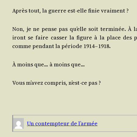
Après tout, la guerre est-elle finie vraiment ?
Non, je ne pense pas qu’elle soit ter­mi­née. À 
iront se faire cas­ser la figure à la place des pr
comme pen­dant la période 1914 – 1918.
À moins que… à moins que…
Vous m’avez com­pris, n’est-ce pas ?
Un contemp­teur de l’armée