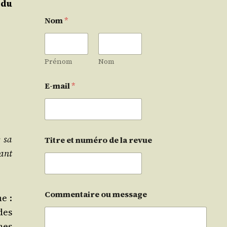
 du
Nom
*
Prénom
Nom
E-mail
*
e sa
Titre et numéro de la revue
dant
Commentaire ou message
e :
des
nes