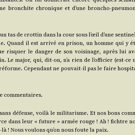
’une bron­chite chro­nique et d’une bron­cho-pneu­mo­n
n tas de crot­tin dans la cour sous l’œil d’une sen­ti­ne
le. Quand il est arri­vé en pri­son, un homme qui y ét
que ris­quer le dan­ger de son voi­si­nage, après lui av
n. Le major, qui, dit-on, n’a rien de l’officier (est-ce
réforme. Cepen­dant ne pou­vait-il pas le faire hos­pi­ta
 de commentaires.
s sans défense, voi­là le mili­ta­risme. Et nos bons com
rce dans leur « future » armée rouge ! Ah ! fichtre no
-là ! Nous vou­lons qu’on nous foute la paix.