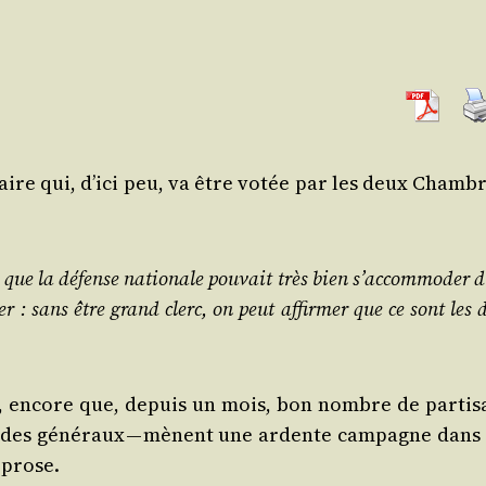
i­taire qui, d’ici peu, va être votée par les deux Chamb
e que la défense natio­nale pou­vait très bien s’accommoder 
er : sans être grand clerc, on peut affir­mer que ce sont les 
s, encore que, depuis un mois, bon nombre de par­ti­s
nt des géné­raux — mènent une ardente cam­pagne dans 
 prose.