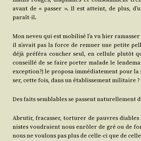
avant de « pas­ser ». Il est atteint, de plus, d
paraît-il.
Mon neveu qui est mobi­li­sé l’a vu hier ramas­ser u
il n’avait pas la force de remuer une petite pel
déjà pré­fé­ra cou­cher seul, en cel­lule plu­tôt 
conseillé de se faire por­ter malade le len­de­mai
excep­tion?) le pro­po­sa immé­dia­te­ment pour la 
ser, cette fois, dans un éta­blis­se­ment militaire ?
Des faits sem­blables se passent natu­rel­le­ment
Abru­tir, fra­cas­ser, tor­tu­rer de pauvres diable
nistes vou­draient nous enrô­ler de gré ou de fo
nous ne vou­lons pas plus de celle-ci que de celle