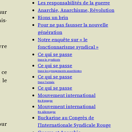
Les responsabilités de la guerre
Anarchie, Anarchisme, Révolution
sur
Rions un brin
is-
Pour ne pas fausser la nouvelle
génération
Notre enquête sur « le
vre
fonctionnarisme syndical »
Ce qui se passe
Dans le syndicats
Ce qui se passe
 ce
Dans les groupements anarchistes
Ce qui se passe
 le
Dans l’armée
Ce qui se passe
Mouvement international
En Espagne
Mouvement international
En Allemagne
Buckarine au Congrès de
our
l’Internationale Syndicale Rouge