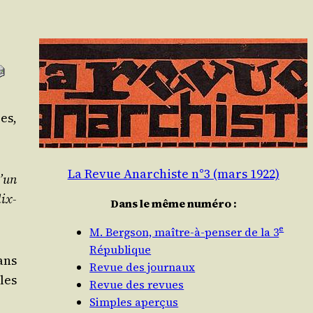
res,
La Revue Anarchiste n°3 (mars 1922)
d’un
dix-
Dans le même numéro :
e
M. Bergson, maître-à-penser de la 3
République
ans
Revue des journaux
les
Revue des revues
Simples aperçus