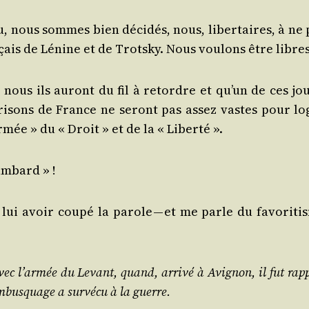
u, nous sommes bien déci­dés, nous, liber­taires, à ne 
­çais de Lénine et de Trots­ky. Nous vou­lons être libres
 nous ils auront du fil à retordre et qu’un de ces jou
s pri­sons de France ne seront pas assez vastes pour lo
rmée » du « Droit » et de la « Liberté ».
ambard » !
lui avoir cou­pé la parole — et me parle du favo­ri­ti
 avec l’armée du Levant, quand, arri­vé à Avi­gnon, il fut rap­p
mbusquage a sur­vé­cu à la guerre.