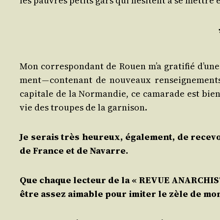
les pauvres petits gars qui hésitent à se mettr
Mon cor­res­pon­dant de Rouen m’a gra­ti­fié d’une 
ment — conte­nant de nou­veaux ren­sei­gne­ments
capi­tale de la Nor­man­die, ce cama­rade est bien
vie des troupes de la garnison.
Je serais très heu­reux, éga­le­ment, de rece­v
de France et de Navarre.
Que chaque lec­teur de la « REVUE ANARCHISTE »
être assez aimable pour imi­ter le zèle de mo