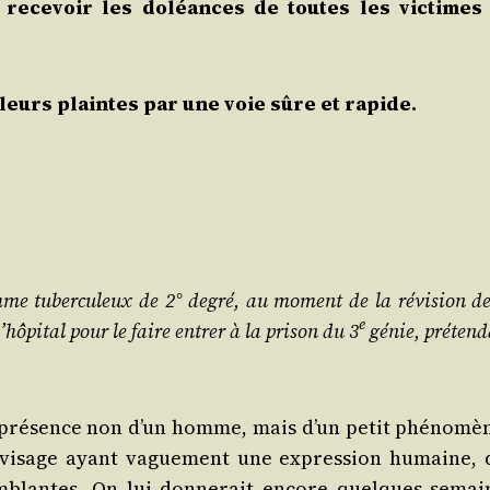
 rece­voir les doléances de toutes les vic­times
leurs plaintes par une voie sûre et rapide.
mme tuber­cu­leux de 2° degré, au moment de la révi­sion d
e
l’hôpital pour le faire entrer à la pri­son du 3
génie, pré­ten­
n pré­sence non d’un homme, mais d’un petit phé­no­mèn
 visage ayant vague­ment une expres­sion humaine, 
­blantes. On lui don­ne­rait encore quelques semai