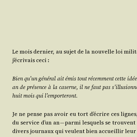
Le mois der­nier, au sujet de la nou­velle loi mil
j’écrivais ceci :
Bien qu’un géné­ral ait émis tout récem­ment cette idé
an de pré­sence à la caserne, il ne faut pas s’illusionn
huit mois qui l’emporteront.
Je ne pense pas avoir eu tort d’écrire ces ligne
du ser­vice d’un an — par­mi les­quels se trouve
divers jour­naux qui veulent bien accueillir leur