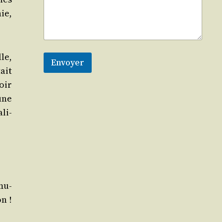
ie,
lle,
Envoyer
ait
oir
 une
­li­
­mu­
n !