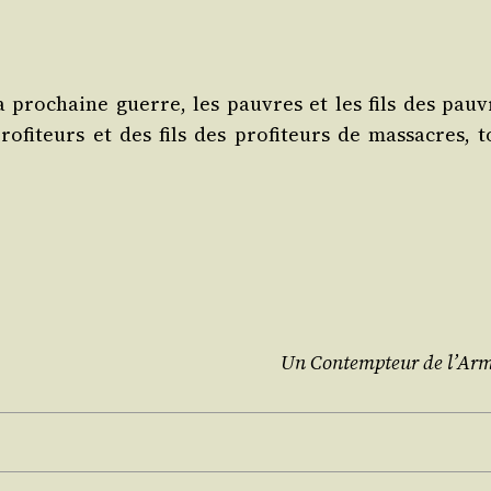
la pro­chaine guerre, les pauvres et les fils des pauv
o­fi­teurs et des fils des pro­fi­teurs de mas­sacres, t
Un Contemp­teur de l’Ar