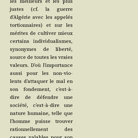
les meilleurs et les plus
justes (cf. la guerre
d’Algérie avec les appe­lés
tor­tion­naires) et sur les
mérites de culti­ver mieux
cer­tains indi­vi­dua­lismes,
syno­nymes de liber­té,
source de toutes les vraies
valeurs. D’où l’importance
aus­si pour les non-vio­
lents d’attaquer le mal en
son fon­de­ment, c’est-à-
dire de défendre une
socié­té, c’est-à-dire une
nature humaine, telle que
l’homme puisse trou­ver
ration­nel­le­ment des
causes valables pour son