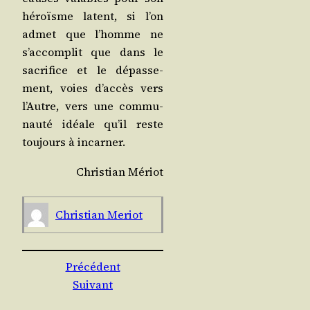
héroïsme latent, si l’on
admet que l’homme ne
s’accomplit que dans le
sacri­fice et le dépas­se­
ment, voies d’accès vers
l’Autre, vers une com­mu­
nau­té idéale qu’il reste
tou­jours à incarner.
Chris­tian Mériot
Chris­tian Meriot
Précédent
Suivant