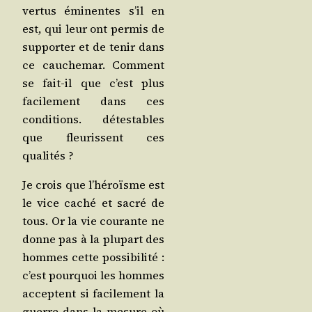
ver­tus émi­nentes s’il en
est, qui leur ont per­mis de
sup­por­ter et de tenir dans
ce cau­che­mar. Com­ment
se fait-il que c’est plus
faci­le­ment dans ces
condi­tions. détes­tables
que fleu­rissent ces
qualités ?
Je crois que l’héroïsme est
le vice caché et sacré de
tous. Or la vie cou­rante ne
donne pas à la plu­part des
hommes cette pos­si­bi­li­té :
c’est pour­quoi les hommes
acceptent si faci­le­ment la
guerre dans la mesure où