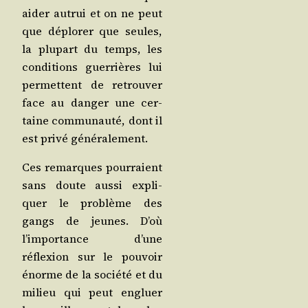
aider autrui et on ne peut
que déplo­rer que seules,
la plu­part du temps, les
condi­tions guer­rières lui
per­mettent de retrou­ver
face au dan­ger une cer­
taine com­mu­nau­té, dont il
est pri­vé généralement.
Ces remarques pour­raient
sans doute aus­si expli­
quer le pro­blème des
gangs de jeunes. D’où
l’importance d’une
réflexion sur le pou­voir
énorme de la socié­té et du
milieu qui peut engluer