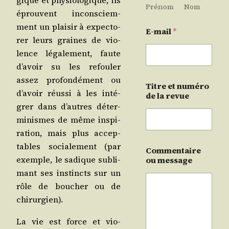
gique et phy­sio­lo­gique, ils
Prénom
Nom
éprouvent incons­ciem­
ment un plai­sir à expec­to­
E-mail
*
rer leurs graines de vio­
lence léga­le­ment, faute
d’avoir su les refou­ler
assez pro­fon­dé­ment ou
Titre et numéro
d’avoir réus­si à les inté­
de la revue
grer dans d’autres déter­
mi­nismes de même ins­pi­
ra­tion, mais plus accep­
tables socia­le­ment (par
Commentaire
exemple, le sadique subli­
ou message
mant ses ins­tincts sur un
rôle de bou­cher ou de
chirurgien).
La vie est force et vio­