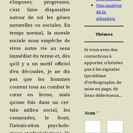
s’imposer, pro­gres­ser,
Une analyse
c’est faire dis­pa­raître
de la
autour de soi les gênes
situation
natu­relles ou sociales. En
temps nor­mal, la morale
Thèmes
sociale nous empêche de
vivre notre vie au sens
Si vous avez des
immé­diat du terme et, dès
corrections à
apporter, n’hésitez
qu’il y a un motif offi­ciel
pas à les signaler
d’en découdre, je ne dis
(problème
pas que les hommes
d’orthographe, de
courent tous au com­bat le
mise en page, de
cœur en liesse, mais
liens défectueux…
qu’une fois dans un cer­
tain milieu social, les
Nom
*
cama­rades, le front,
l’intoxication psy­cho­lo­