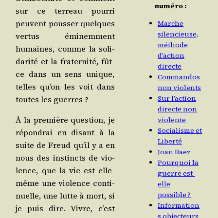
numéro :
sur ce ter­reau pour­ri
peuvent pous­ser quelques
Marche
silencieuse,
ver­tus émi­nem­ment
méthode
humaines, comme la soli­
d’action
da­ri­té et la fra­ter­ni­té, fût-
directe
ce dans un sens unique,
Commandos
telles qu’on les voit dans
non violents
Sur l’action
toutes les guerres ?
directe non
À la pre­mière ques­tion, je
violente
Socialisme et
répon­drai en disant à la
Liberté
suite de Freud qu’il y a en
Joan Baez
nous des ins­tincts de vio­
Pourquoi la
lence, que la vie est elle-
guerre est-
même une vio­lence conti­
elle
possible ?
nuelle, une lutte à mort, si
Information
je puis dire. Vivre, c’est
s objecteurs