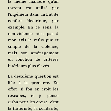
la même manière qu’un
tor­rent est uti­li­sé par
l’ingénieur dans un but de
confort élec­trique, par
exemple. En ce sens, la
non-vio­lence n’est pas à
mon avis le refus pur et
simple de la vio­lence,
mais son amé­na­ge­ment
en fonc­tion de cri­tères
inté­rieurs plus élevés.
La deuxième ques­tion est
liée à la pre­mière. En
effet, si l’on en croit les
res­ca­pés, et je pense
qu’on peut les croire, c’est
la fra­ter­ni­té, la soli­da­ri­té,