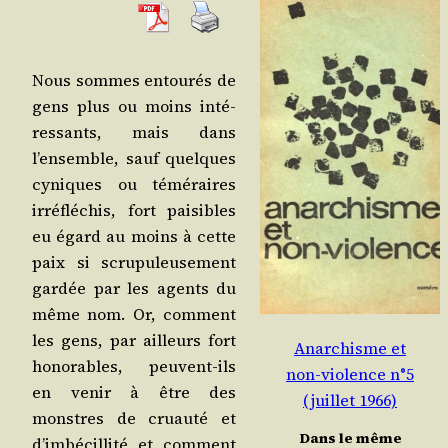
Nous sommes entou­rés de
gens plus ou moins inté­
res­sants, mais dans
l’ensemble, sauf quelques
cyniques ou témé­raires
irré­flé­chis, fort pai­sibles
eu égard au moins à cette
paix si scru­pu­leu­se­ment
gar­dée par les agents du
même nom. Or, com­ment
les gens, par ailleurs fort
Anarchisme et
hono­rables, peuvent-ils
non-violence n°5
en venir à être des
(juillet 1966)
monstres de cruau­té et
Dans le même
d’imbécillité et com­ment