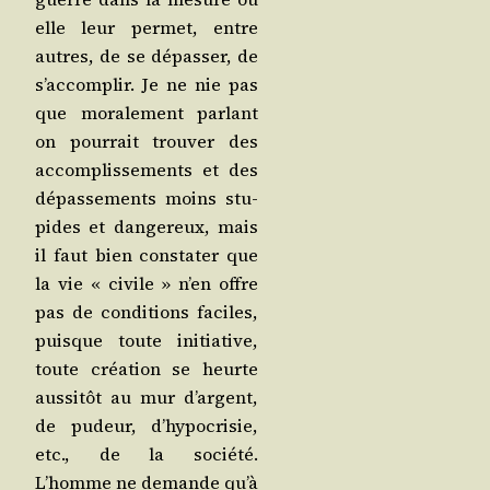
elle leur per­met, entre
autres, de se dépas­ser, de
s’accomplir. Je ne nie pas
que mora­le­ment par­lant
on pour­rait trou­ver des
accom­plis­se­ments et des
dépas­se­ments moins stu­
pides et dan­ge­reux, mais
il faut bien consta­ter que
la vie « civile » n’en offre
pas de condi­tions faciles,
puisque toute ini­tia­tive,
toute créa­tion se heurte
aus­si­tôt au mur d’argent,
de pudeur, d’hypocrisie,
etc., de la socié­té.
L’homme ne demande qu’à