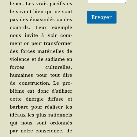
lence. Les vrais paci­fistes
le savent bien qui ne sont
Envoyer
pas des émas­cu­lés ou des
couards. Leur exemple
nous invite à voir com­
ment on peut trans­for­mer
des forces maté­rielles de
vio­lence et de sadisme en
forces cultu­relles,
humaines pour tout dire
de construc­tion. Le pro­
blème est donc d’utiliser
cette éner­gie dif­fuse et
bar­bare pour réa­li­ser les
idéaux les plus ration­nels
qui nous sont ordon­nés
par notre conscience, de