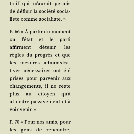
ta­tif qui m’au­rait per­mis
de défi­nir la socié­té socia­
liste comme socialiste. »
P. 66 « À par­tir du moment
ou l’é­tat et le par­ti
affirment déte­nir les
règles du pro­grès et que
les mesures admi­nis­tra­
tives néces­saires ont été
prises pour par­ve­nir aux
chan­ge­ments, il ne reste
plus au citoyen qu’à
attendre pas­si­ve­ment et à
voir venir. »
P. 70 « Pour nos amis, pour
les gens de ren­contre,