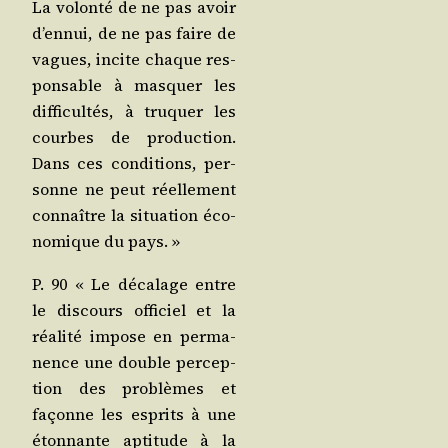
La volon­té de ne pas avoir
d’en­nui, de ne pas faire de
vagues, incite chaque res­
pon­sable à mas­quer les
dif­fi­cul­tés, à tru­quer les
courbes de pro­duc­tion.
Dans ces condi­tions, per­
sonne ne peut réel­le­ment
connaître la situa­tion éco­
no­mique du pays. »
P. 90 « Le déca­lage entre
le dis­cours offi­ciel et la
réa­li­té impose en per­ma­
nence une double per­cep­
tion des pro­blèmes et
façonne les esprits à une
éton­nante apti­tude à la