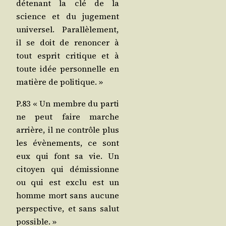
déte­nant la clé de la
science et du juge­ment
uni­ver­sel. Paral­lè­le­ment,
il se doit de renon­cer à
tout esprit cri­tique et à
toute idée per­son­nelle en
matière de politique. »
P.83 « Un membre du par­ti
ne peut faire marche
arrière, il ne contrôle plus
les évè­ne­ments, ce sont
eux qui font sa vie. Un
citoyen qui démis­sionne
ou qui est exclu est un
homme mort sans aucune
pers­pec­tive, et sans salut
possible. »