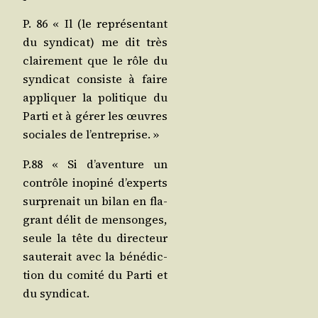
P. 86 « Il (le repré­sen­tant
du syn­di­cat) me dit très
clai­re­ment que le rôle du
syn­di­cat consiste à faire
appli­quer la poli­tique du
Par­ti et à gérer les œuvres
sociales de l’entreprise. »
P.88 « Si d’a­ven­ture un
contrôle inopi­né d’ex­perts
sur­pre­nait un bilan en fla­
grant délit de men­songes,
seule la tête du direc­teur
sau­te­rait avec la béné­dic­
tion du comi­té du Par­ti et
du syndicat.