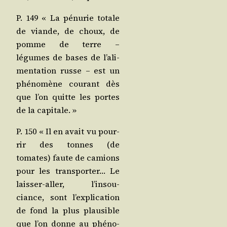
P. 149 « La pénu­rie totale
de viande, de choux, de
pomme de terre –
légumes de bases de l’a­li­
men­ta­tion russe – est un
phé­no­mène cou­rant dès
que l’on quitte les portes
de la capitale. »
P. 150 « Il en avait vu pour­
rir des tonnes (de
tomates) faute de camions
pour les trans­por­ter… Le
lais­ser-aller, l’in­sou­
ciance, sont l’ex­pli­ca­tion
de fond la plus plau­sible
que l’on donne au phé­no­