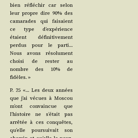
bien réflé­chir car selon
leur propre dire 90% des
cama­rades qui fai­saient
ce type d’ex­pé­rience
étaient défi­ni­ti­ve­ment
per­dus pour le par­ti…
Nous avons réso­lu­ment
choi­si de res­ter au
nombre des 10% de
fidèles. »
P. 25 «… Les deux années
que j’ai vécues à Mos­cou
m’ont convain­cue que
l’his­toire ne s’é­tait pas
arrê­tée à ces conquêtes,
qu’elle pour­sui­vait son