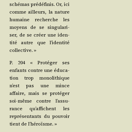
sché­mas pré­dé­fi­nis. Or, ici
comme ailleurs, la nature
humaine recherche les
moyens de se sin­gu­la­ri­
ser, de se créer une iden­
ti­té autre que l’i­den­ti­té
collective. »
P. 204 « Pro­té­ger ses
enfants contre une édu­ca­
tion trop mono­li­thique
n’est pas une mince
affaire, mais se pro­té­ger
soi-même contre l’as­su­
rance qu’af­fichent les
repré­sen­tants du pou­voir
tient de l’héroïsme. »