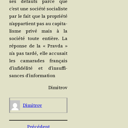
ses défauts parce que
c’est une socié­té socia­liste
par le fait que la pro­prié­té
n’ap­par­tient pas au capi­ta­
lisme pri­vé mais à la
socié­té toute entière. La
réponse de la « Prav­da »
n’a pas tar­dé, elle accu­sait
les cama­rades fran­çais
d’in­fi­dé­li­té et d’in­suf­fi­
sances d’information
Dimi­trov
Dimi­trov
Précédent