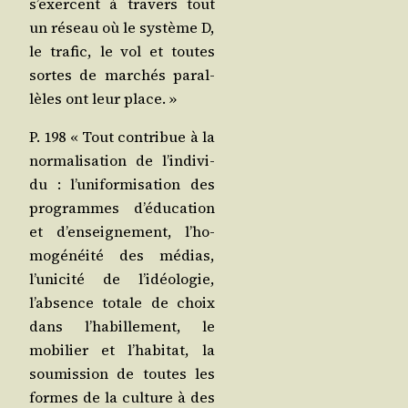
s’exercent à tra­vers tout
un réseau où le sys­tème D,
le tra­fic, le vol et toutes
sortes de mar­chés paral­
lèles ont leur place. »
P. 198 « Tout contri­bue à la
nor­ma­li­sa­tion de l’in­di­vi­
du : l’u­ni­for­mi­sa­tion des
pro­grammes d’é­du­ca­tion
et d’en­sei­gne­ment, l’ho­
mo­gé­néi­té des médias,
l’u­ni­ci­té de l’i­déo­lo­gie,
l’ab­sence totale de choix
dans l’ha­bille­ment, le
mobi­lier et l’ha­bi­tat, la
sou­mis­sion de toutes les
formes de la culture à des