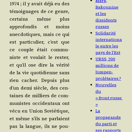
Marx,
1974 ; il y avait déjà eu des
Bakounine
témoi­gnages de ce genre,
et les
cer­tains même plus
dissidents
appro­fon­dis et moins
russes
Solidarité
anec­do­tiques, mais ce qui
internationa
est par­ti­cu­lier, c’est que
le entre les
ce couple était com­mu­
pays de l’Est
niste et vou­lait le res­ter,
URSS, 200
et qu’il ose dire la véri­té
millions de
lumpen-
de la vie quo­ti­dienne sans
prolétaires ?
rien cacher. Depuis plus
Nouvelles
d’un demi siècle, des cen­
du
taines de mil­liers de com­
« front russe
mu­nistes occi­den­taux ont
»
vécu en Union Sovié­tique,
La
propagande
et même s’ils ne par­laient
du parti et
pas la langue, ils ne pou­
ses rapports