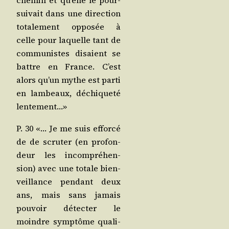
che­min et qu’elle le pour­
sui­vait dans une direc­tion
tota­le­ment oppo­sée à
celle pour laquelle tant de
com­mu­nistes disaient se
battre en France. C’est
alors qu’un mythe est par­ti
en lam­beaux, déchi­que­té
lentement…»
P. 30 «… Je me suis effor­cé
de de scru­ter (en pro­fon­
deur les incom­pré­hen­
sion) avec une totale bien­
veillance pen­dant deux
ans, mais sans jamais
pou­voir détec­ter le
moindre symp­tôme qua­li­