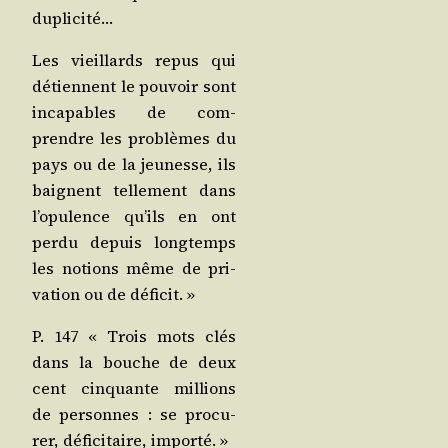
duplicité…
Les vieillards repus qui
détiennent le pou­voir sont
inca­pables de com­
prendre les pro­blèmes du
pays ou de la jeu­nesse, ils
baignent tel­le­ment dans
l’o­pu­lence qu’ils en ont
per­du depuis long­temps
les notions même de pri­
va­tion ou de déficit. »
P. 147 « Trois mots clés
dans la bouche de deux
cent cin­quante mil­lions
de per­sonnes : se pro­cu­
rer, défi­ci­taire, importé. »