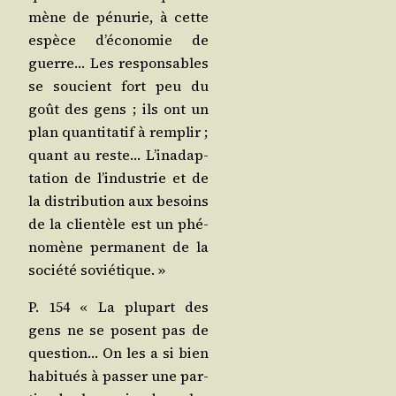
mène de pénu­rie, à cette
espèce d’é­co­no­mie de
guerre… Les res­pon­sables
se sou­cient fort peu du
goût des gens ; ils ont un
plan quan­ti­ta­tif à rem­plir ;
quant au reste… L’i­na­dap­
ta­tion de l’in­dus­trie et de
la dis­tri­bu­tion aux besoins
de la clien­tèle est un phé­
no­mène per­ma­nent de la
socié­té soviétique. »
P. 154 « La plu­part des
gens ne se posent pas de
ques­tion… On les a si bien
habi­tués à pas­ser une par­