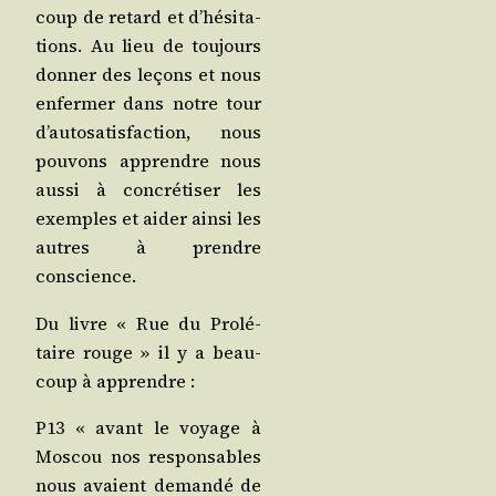
coup de retard et d’hé­si­ta­
tions. Au lieu de tou­jours
don­ner des leçons et nous
enfer­mer dans notre tour
d’au­to­sa­tis­fac­tion, nous
pou­vons apprendre nous
aus­si à concré­ti­ser les
exemples et aider ain­si les
autres à prendre
conscience.
Du livre « Rue du Pro­lé­
taire rouge » il y a beau­
coup à apprendre :
P13 « avant le voyage à
Mos­cou nos res­pon­sables
nous avaient deman­dé de