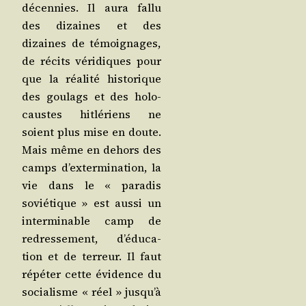
décen­nies. Il aura fal­lu
des dizaines et des
dizaines de témoi­gnages,
de récits véri­diques pour
que la réa­li­té his­to­rique
des gou­lags et des holo­
caustes hit­lé­riens ne
soient plus mise en doute.
Mais même en dehors des
camps d’ex­ter­mi­na­tion, la
vie dans le « para­dis
sovié­tique » est aus­si un
inter­mi­nable camp de
redres­se­ment, d’é­du­ca­
tion et de ter­reur. Il faut
répé­ter cette évi­dence du
socia­lisme « réel » jus­qu’à