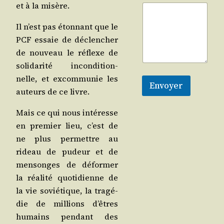
et à la misère.
Il n’est pas éton­nant que le
PCF essaie de déclen­cher
de nou­veau le réflexe de
soli­da­ri­té incon­di­tion­
nelle, et excom­mu­nie les
Envoyer
auteurs de ce livre.
Mais ce qui nous inté­resse
en pre­mier lieu, c’est de
ne plus per­mettre au
rideau de pudeur et de
men­songes de défor­mer
la réa­li­té quo­ti­dienne de
la vie sovié­tique, la tra­gé­
die de mil­lions d’êtres
humains pen­dant des