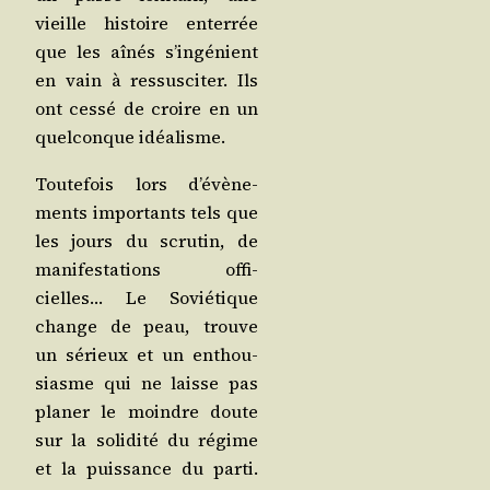
vieille his­toire enter­rée
que les aînés s’in­gé­nient
en vain à res­sus­ci­ter. Ils
ont ces­sé de croire en un
quel­conque idéalisme.
Tou­te­fois lors d’é­vè­ne­
ments impor­tants tels que
les jours du scru­tin, de
mani­fes­ta­tions offi­
cielles… Le Sovié­tique
change de peau, trouve
un sérieux et un enthou­
siasme qui ne laisse pas
pla­ner le moindre doute
sur la soli­di­té du régime
et la puis­sance du par­ti.