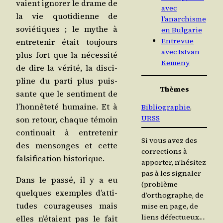
vaient igno­rer le drame de
avec
la vie quo­ti­dienne de
l’anarchisme
sovié­tiques ; le mythe à
en Bulgarie
Entrevue
entre­te­nir était tou­jours
avec Istvan
plus fort que la néces­si­té
Kemeny
de dire la véri­té, la dis­ci­
pline du par­ti plus puis­
Thèmes
sante que le sen­ti­ment de
l’hon­nê­te­té humaine. Et à
Bibliographie
, 
URSS
son retour, chaque témoin
conti­nuait à entre­te­nir
Si vous avez des
des men­songes et cette
corrections à
fal­si­fi­ca­tion historique.
apporter, n’hésitez
pas à les signaler
Dans le pas­sé, il y a eu
(problème
quelques exemples d’at­ti­
d’orthographe, de
tudes cou­ra­geuses mais
mise en page, de
liens défectueux…
elles n’é­taient pas le fait