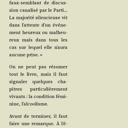
faux-sem­blant de dis­cus­
sion cana­li­sé par le Par­ti…
La majo­ri­té silen­cieuse vit
dans l’at­tente d’un évé­ne­
ment heu­reux ou mal­heu­
reux mais dans tous les
cas sur lequel elle n’au­ra
aucune prise. »
On ne peut pas résu­mer
tout le livre, mais il faut
signa­ler quelques cha­
pitres par­ti­cu­liè­re­ment
vivants : la condi­tion fémi­
nine, l’alcoolisme.
Avant de ter­mi­ner, il faut
faire une remarque. À l’é­