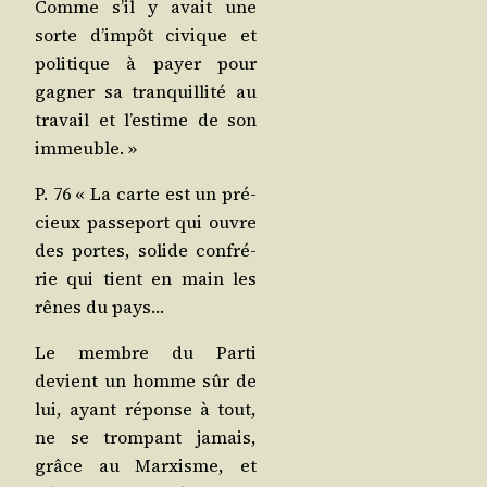
Comme s’il y avait une
sorte d’im­pôt civique et
poli­tique à payer pour
gagner sa tran­quilli­té au
tra­vail et l’es­time de son
immeuble. »
P. 76 « La carte est un pré­
cieux pas­se­port qui ouvre
des portes, solide confré­
rie qui tient en main les
rênes du pays…
Le membre du Par­ti
devient un homme sûr de
lui, ayant réponse à tout,
ne se trom­pant jamais,
grâce au Mar­xisme, et