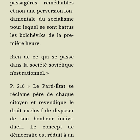
pas­sa­gères, remé­diables
et non une per­ver­sion fon­
da­men­tale du socia­lisme
pour lequel se sont bat­tus
les bol­ché­viks de la pre­
mière heure.
Rien de ce qui se passe
dans la socié­té sovié­tique
n’est rationnel. »
P. 216 « Le Par­ti-État se
réclame père de chaque
citoyen et reven­dique le
droit exclu­sif de dis­po­ser
de son bon­heur indi­vi­
duel… Le concept de
démo­cra­tie est réduit à un