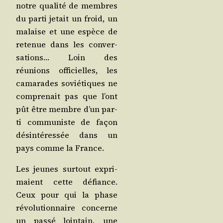
notre qua­li­té de membres
du par­ti jetait un froid, un
malaise et une espèce de
rete­nue dans les conver­
sa­tions… Loin des
réunions offi­cielles, les
cama­rades sovié­tiques ne
com­pre­nait pas que l’ont
pût être membre d’un par­
ti com­mu­niste de façon
dés­in­té­res­sée dans un
pays comme la France.
Les jeunes sur­tout expri­
maient cette défiance.
Ceux pour qui la phase
révo­lu­tion­naire concerne
un pas­sé loin­tain, une