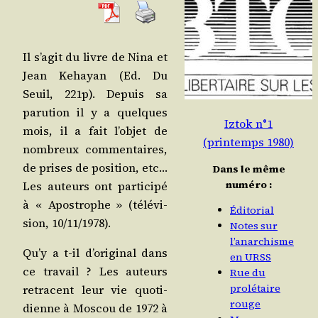
Il s’a­git du livre de Nina et
Jean Kehayan (Ed. Du
Seuil, 221p). Depuis sa
paru­tion il y a quelques
Iztok n°1
mois, il a fait l’ob­jet de
(printemps 1980)
nom­breux com­men­taires,
de prises de posi­tion, etc…
Dans le même
numéro :
Les auteurs ont par­ti­ci­pé
à « Apos­trophe » (télé­vi­
Éditorial
sion, 10/​11/​1978).
Notes sur
l’anarchisme
Qu’y a t‑il d’o­ri­gi­nal dans
en URSS
ce tra­vail ? Les auteurs
Rue du
prolétaire
retracent leur vie quo­ti­
rouge
dienne à Mos­cou de 1972 à