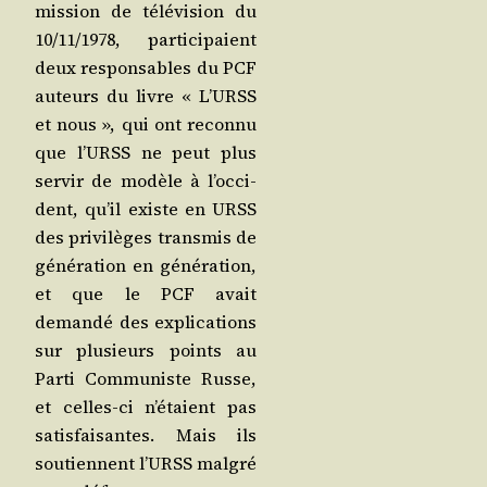
mis­sion de télé­vi­sion du
10/​11/​1978, par­ti­ci­paient
deux res­pon­sables du PCF
auteurs du livre « L’URSS
et nous », qui ont recon­nu
que l’URSS ne peut plus
ser­vir de modèle à l’oc­ci­
dent, qu’il existe en URSS
des pri­vi­lèges trans­mis de
géné­ra­tion en géné­ra­tion,
et que le PCF avait
deman­dé des expli­ca­tions
sur plu­sieurs points au
Par­ti Com­mu­niste Russe,
et celles-ci n’é­taient pas
satis­fai­santes. Mais ils
sou­tiennent l’URSS mal­gré