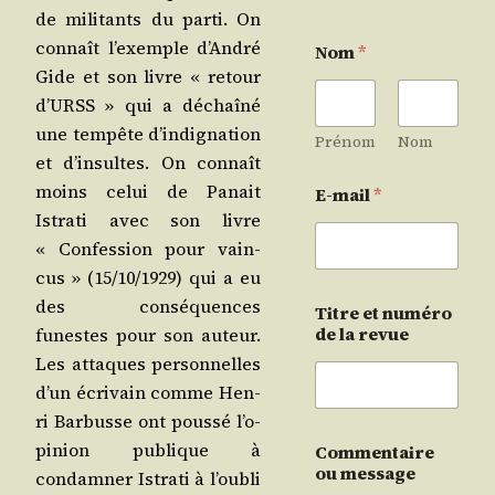
de mili­tants du par­ti. On
connaît l’exemple d’An­dré
Nom
*
Gide et son livre « retour
d’URSS » qui a déchaî­né
une tem­pête d’in­di­gna­tion
Prénom
Nom
et d’in­sultes. On connaît
moins celui de Panait
E-mail
*
Istra­ti avec son livre
« Confes­sion pour vain­
cus » (15/​10/​1929) qui a eu
des consé­quences
Titre et numéro
de la revue
funestes pour son auteur.
Les attaques per­son­nelles
d’un écri­vain comme Hen­
ri Bar­busse ont pous­sé l’o­
pi­nion publique à
Commentaire
ou message
condam­ner Istra­ti à l’ou­bli