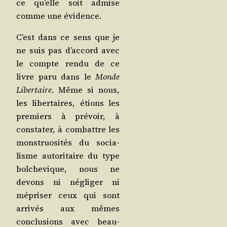
ce qu’elle soit admise
comme une évidence.
C’est dans ce sens que je
ne suis pas d’ac­cord avec
le compte ren­du de ce
livre paru dans le
Monde
Liber­taire
. Même si nous,
les liber­taires, étions les
pre­miers à pré­voir, à
consta­ter, à com­battre les
mons­truo­si­tés du socia­
lisme auto­ri­taire du type
bol­che­vique, nous ne
devons ni négli­ger ni
mépri­ser ceux qui sont
arri­vés aux mêmes
conclu­sions avec beau­