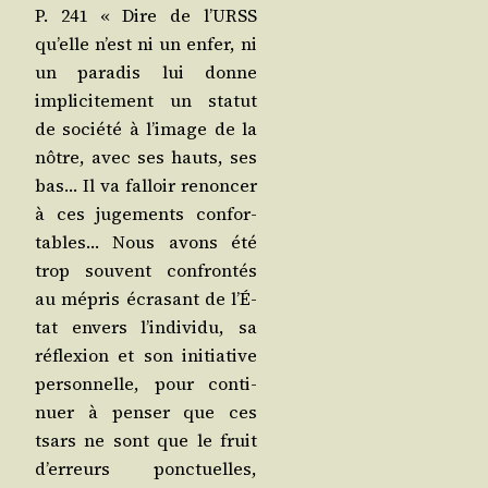
P. 241 « Dire de l’URSS
qu’elle n’est ni un enfer, ni
un para­dis lui donne
impli­ci­te­ment un sta­tut
de socié­té à l’i­mage de la
nôtre, avec ses hauts, ses
bas… Il va fal­loir renon­cer
à ces juge­ments confor­
tables… Nous avons été
trop sou­vent confron­tés
au mépris écra­sant de l’É­
tat envers l’in­di­vi­du, sa
réflexion et son ini­tia­tive
per­son­nelle, pour conti­
nuer à pen­ser que ces
tsars ne sont que le fruit
d’er­reurs ponc­tuelles,