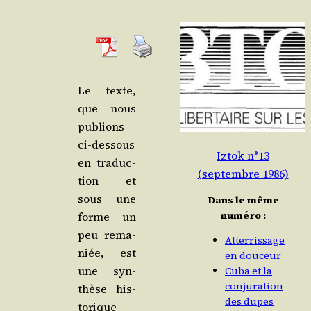
Le texte,
que nous
publions
ci-des­sous
Iztok n°13
en tra­duc­
(septembre 1986)
tion et
sous une
Dans le même
numéro :
forme un
peu rema­
Atterrissage
niée, est
en douceur
une syn­
Cuba et la
conjuration
thèse his­
des dupes
to­rique