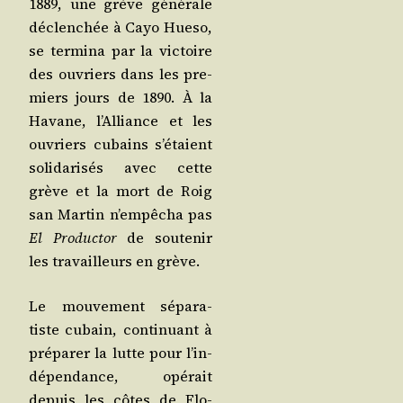
1889, une grève géné­rale
déclen­chée à Cayo Hue­so,
se ter­mi­na par la vic­toire
des ouvriers dans les pre­
miers jours de 1890. À la
Havane, l’Al­liance et les
ouvriers cubains s’é­taient
soli­da­ri­sés avec cette
grève et la mort de Roig
san Mar­tin n’empêcha pas
El Pro­duc­tor
de sou­te­nir
les tra­vailleurs en grève.
Le mou­ve­ment sépa­ra­
tiste cubain, conti­nuant à
pré­pa­rer la lutte pour l’in­
dé­pen­dance, opé­rait
depuis les côtes de Flo­