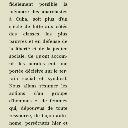
fidè­le­ment pos­sible la
mémoire des anar­chistes
à Cuba, soit plus d’un
siècle de lutte aux côtés
des classes les plus
pauvres et en défense de
la liber­té et de la jus­tice
sociale. Ce qu’ont accom­
pli les acrates eut une
por­tée déci­sive sur le ter­
rain social et syn­di­cal.
Nous allons résu­mer les
actions d’un groupe
d’hommes et de femmes
qui, dépour­vus de toute
res­source, de façon auto­
nome, per­sé­cu­tés hier et