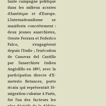
tante cam­pagne poli­tique
dans les milieux acrates
d’A­mé­rique et d’Eu­rope.
L’in­ter­na­tio­na­lisme se
mani­fes­ta concrè­te­ment :
deux jeunes anar­chistes,
Oreste Fer­ra­ra et Fede­ri­co
Fal­co, s’en­ga­gèrent
depuis l’I­ta­lie ; l’exé­cu­tion
de Cano­vas del Cas­tillo
par l’a­nar­chiste ita­lien
Angio­lil­lo en 1897, avec la
par­ti­ci­pa­tion directe d’E­
me­te­rio Betances, por­to
ricain qui repré­sen­tait l’é­
mi­gra­tion cubaine à Paris,
fut l’un des fac­teurs les
plus déci­sifs de la défaite