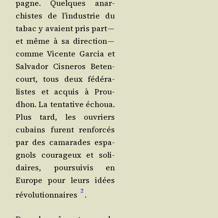
pagne. Quelques anar­
chistes de l’in­dus­trie du
tabac y avaient pris part —
et même à sa direc­tion —
comme Vicente Gar­cia et
Sal­va­dor Cis­ne­ros Beten­
court, tous deux fédé­ra­
listes et acquis à Prou­
dhon. La ten­ta­tive échoua.
Plus tard, les ouvriers
cubains furent ren­for­cés
par des cama­rades espa­
gnols cou­ra­geux et soli­
daires, pour­sui­vis en
Europe pour leurs idées
2
révo­lu­tion­naires
.