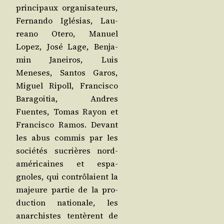
prin­ci­paux orga­ni­sa­teurs,
Fer­nan­do Iglé­sias, Lau­
rea­no Ote­ro, Manuel
Lopez, José Lage, Ben­ja­
min Janei­ros, Luis
Meneses, San­tos Garos,
Miguel Ripoll, Fran­cis­co
Bara­goi­tia, Andres
Fuentes, Tomas Rayon et
Fran­cis­co Ramos. Devant
les abus com­mis par les
socié­tés sucrières nord-
amé­ri­caines et espa­
gnoles, qui contrô­laient la
majeure par­tie de la pro­
duc­tion natio­nale, les
anar­chistes ten­tèrent de