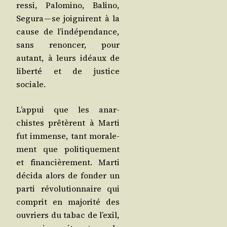
res­si, Palo­mi­no, Bali­no,
Segu­ra — se joi­gnirent à la
cause de l’in­dé­pen­dance,
sans renon­cer, pour
autant, à leurs idéaux de
liber­té et de jus­tice
sociale.
L’ap­pui que les anar­
chistes prê­tèrent à Mar­ti
fut immense, tant mora­le­
ment que poli­ti­que­ment
et finan­ciè­re­ment. Mar­ti
déci­da alors de fon­der un
par­ti révo­lu­tion­naire qui
com­prit en majo­ri­té des
ouvriers du tabac de l’exil,