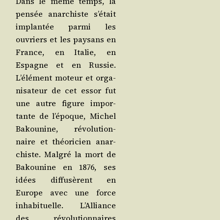
Dans le même temps, la
pen­sée anar­chiste s’é­tait
implan­tée par­mi les
ouvriers et les pay­sans en
France, en Ita­lie, en
Espagne et en Rus­sie.
L’élé­ment moteur et orga­
ni­sa­teur de cet essor fut
une autre figure impor­
tante de l’é­poque, Michel
Bakou­nine, révo­lu­tion­
naire et théo­ri­cien anar­
chiste. Mal­gré la mort de
Bakou­nine en 1876, ses
idées dif­fu­sèrent en
Europe avec une force
inha­bi­tuelle. L’Al­liance
des révo­lu­tion­naires