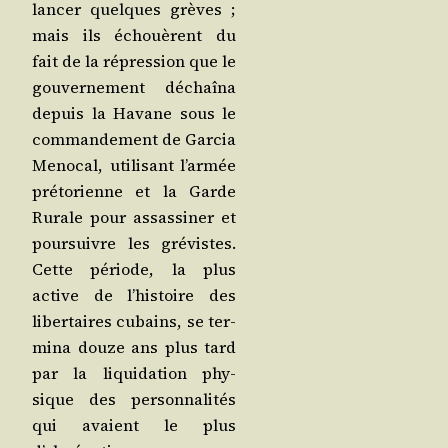
lan­cer quelques grèves ;
mais ils échouèrent du
fait de la répres­sion que le
gou­ver­ne­ment déchaî­na
depuis la Havane sous le
com­man­de­ment de Gar­cia
Meno­cal, uti­li­sant l’ar­mée
pré­to­rienne et la Garde
Rurale pour assas­si­ner et
pour­suivre les gré­vistes.
Cette période, la plus
active de l’his­toire des
liber­taires cubains, se ter­
mi­na douze ans plus tard
par la liqui­da­tion phy­
sique des per­son­na­li­tés
qui avaient le plus