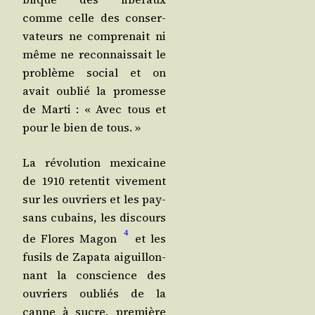
comme celle des conser­
va­teurs ne com­pre­nait ni
même ne recon­nais­sait le
pro­blème social et on
avait oublié la pro­messe
de Mar­ti : « Avec tous et
pour le bien de tous. »
La révo­lu­tion mexi­caine
de 1910 reten­tit vive­ment
sur les ouvriers et les pay­
sans cubains, les dis­cours
4
de Flores Magon
et les
fusils de Zapa­ta aiguillon­
nant la conscience des
ouvriers oubliés de la
canne à sucre, pre­mière