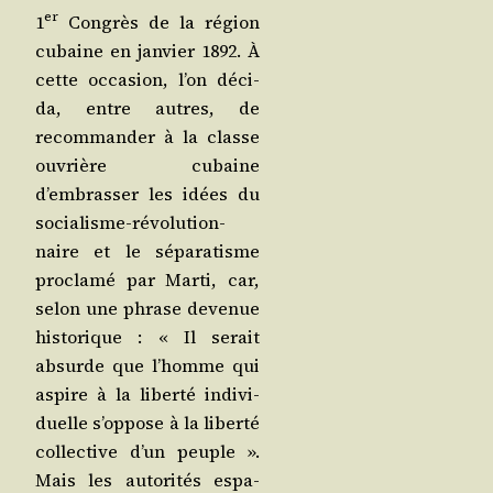
er
1
Congrès de la région
cubaine en jan­vier 1892. À
cette occa­sion, l’on déci­
da, entre autres, de
recom­man­der à la classe
ouvrière cubaine
d’embrasser les idées du
socia­lisme-révo­lu­tion­
naire et le sépa­ra­tisme
pro­cla­mé par Mar­ti, car,
selon une phrase deve­nue
his­to­rique : « Il serait
absurde que l’homme qui
aspire à la liber­té indi­vi­
duelle s’op­pose à la liber­té
col­lec­tive d’un peuple ».
Mais les auto­ri­tés espa­