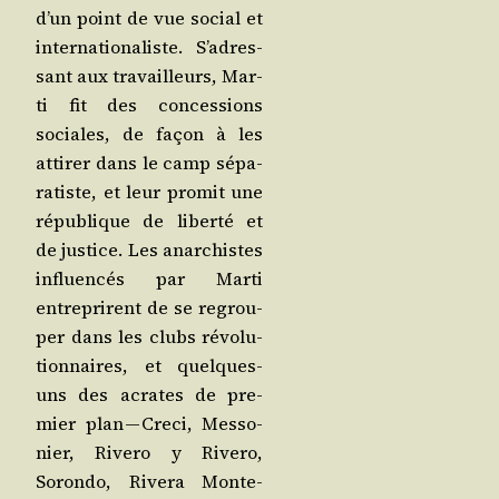
d’un point de vue social et
inter­na­tio­na­liste. S’a­dres­
sant aux tra­vailleurs, Mar­
ti fit des conces­sions
sociales, de façon à les
atti­rer dans le camp sépa­
ra­tiste, et leur pro­mit une
répu­blique de liber­té et
de jus­tice. Les anar­chistes
influen­cés par Mar­ti
entre­prirent de se regrou­
per dans les clubs révo­lu­
tion­naires, et quelques-
uns des acrates de pre­
mier plan — Cre­ci, Mes­so­
nier, Rive­ro y Rive­ro,
Soron­do, Rive­ra Mon­te­