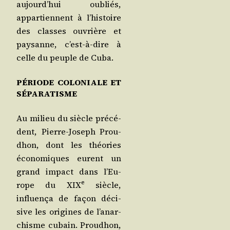
aujourd’­hui oubliés,
appar­tiennent à l’his­toire
des classes ouvrière et
pay­sanne, c’est-à-dire à
celle du peuple de Cuba.
PÉRIODE COLONIALE ET
SÉPARATISME
Au milieu du siècle pré­cé­
dent, Pierre-Joseph Prou­
dhon, dont les théo­ries
éco­no­miques eurent un
grand impact dans l’Eu­
e
rope du XIX
siècle,
influen­ça de façon déci­
sive les ori­gines de l’a­nar­
chisme cubain. Prou­dhon,