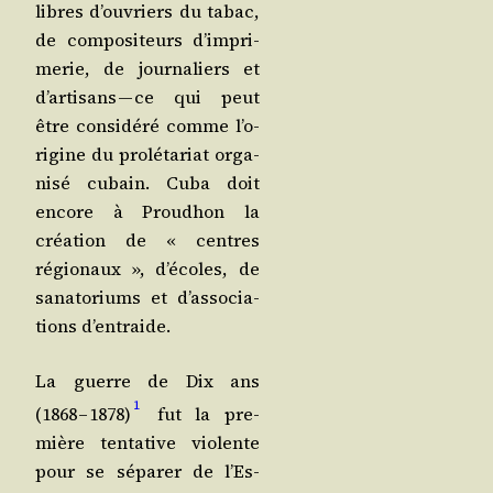
libres d’ou­vriers du tabac,
de com­po­si­teurs d’im­pri­
me­rie, de jour­na­liers et
d’ar­ti­sans — ce qui peut
être consi­dé­ré comme l’o­
ri­gine du pro­lé­ta­riat orga­
ni­sé cubain. Cuba doit
encore à Prou­dhon la
créa­tion de « centres
régio­naux », d’é­coles, de
sana­to­riums et d’as­so­cia­
tions d’entraide.
La guerre de Dix ans
1
(1868 – 1878)
fut la pre­
mière ten­ta­tive vio­lente
pour se sépa­rer de l’Es­