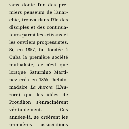
sans doute l’un des pre­
miers pen­seurs de l’a­nar­
chie, trou­va dans l’île des
dis­ciples et des conti­nua­
teurs par­mi les arti­sans et
les ouvriers pro­gres­sistes.
Si, en 1857, fut fon­dée à
Cuba la pre­mière socié­té
mutua­liste, ce n’est que
lorsque Satur­ni­no Mar­ti­
nez créa en 1865 l’heb­do­
ma­daire
La Auro­ra
(L’Au­
rore) que les idées de
Prou­dhon s’en­ra­ci­nèrent
véri­ta­ble­ment. Ces
années-là, se créèrent les
pre­mières asso­cia­tions