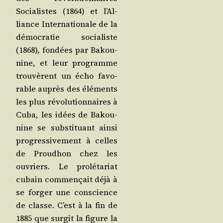
Socia­listes (1864) et l’Al­
liance Inter­na­tio­nale de la
démo­cra­tie socia­liste
(1868), fon­dées par Bakou­
nine, et leur pro­gramme
trou­vèrent un écho favo­
rable auprès des élé­ments
les plus révo­lu­tion­naires à
Cuba, les idées de Bakou­
nine se sub­sti­tuant ain­si
pro­gres­si­ve­ment à celles
de Prou­dhon chez les
ouvriers. Le pro­lé­ta­riat
cubain com­men­çait déjà à
se for­ger une conscience
de classe. C’est à la fin de
1885 que sur­git la figure la