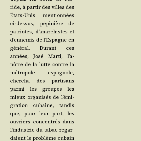
ride, à par­tir des villes des
États-Unis men­tion­nées
ci-des­sus, pépi­nière de
patriotes, d’a­nar­chistes et
d’en­ne­mis de l’Es­pagne en
géné­ral. Durant ces
années, José Mar­ti, l’a­
pôtre de la lutte contre la
métro­pole espa­gnole,
cher­cha des par­ti­sans
par­mi les groupes les
mieux orga­ni­sés de l’é­mi­
gra­tion cubaine, tan­dis
que, pour leur part, les
ouvriers concen­trés dans
l’in­dus­trie du tabac regar­
daient le pro­blème cubain