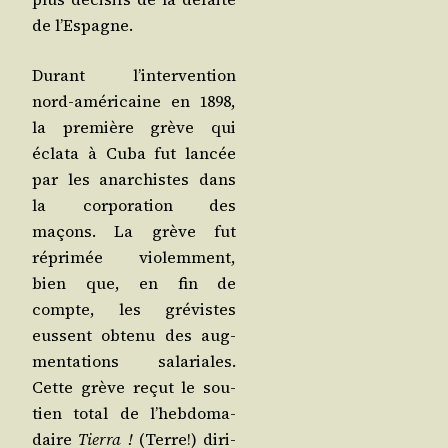
de l’Espagne.
Durant l’in­ter­ven­tion
nord-amé­ri­caine en 1898,
la pre­mière grève qui
écla­ta à Cuba fut lan­cée
par les anar­chistes dans
la cor­po­ra­tion des
maçons. La grève fut
répri­mée vio­lem­ment,
bien que, en fin de
compte, les gré­vistes
eussent obte­nu des aug­
men­ta­tions sala­riales.
Cette grève reçut le sou­
tien total de l’heb­do­ma­
daire
Tier­ra !
(Terre!) diri­