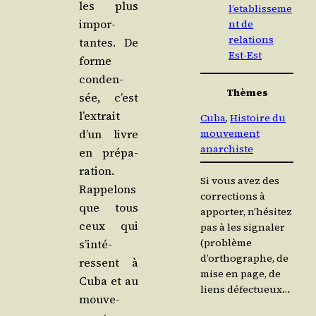
les plus
l’etablisseme
impor­
nt de
relations
tantes. De
Est-Est
forme
conden­
Thèmes
sée, c’est
l’ex­trait
Cuba
, 
Histoire du
mouvement
d’un livre
anarchiste
en pré­pa­
ra­tion.
Si vous avez des
Rap­pe­lons
corrections à
que tous
apporter, n’hésitez
ceux qui
pas à les signaler
(problème
s’in­té­
d’orthographe, de
ressent à
mise en page, de
Cuba et au
liens défectueux…
mou­ve­