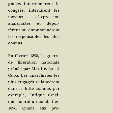
gnoles inter­rom­pirent le
congrès, inter­dirent les
moyens d’ex­pres­sion
anar­chistes et dépor­
tèrent ou empri­son­nèrent
les res­pon­sables les plus
connus.
En février 1895, la guerre
de libé­ra­tion natio­nale
prô­née par Mar­ti écla­ta à
Cuba. Les anar­chistes les
plus enga­gés se lan­cèrent
dans la lutte comme, par
exemple, Enrique Cre­ci,
qui mou­rut au com­bat en
1896. Quant aux pro­