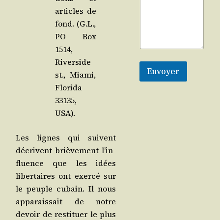
articles de
fond. (G.L.,
PO Box
1514,
River­side
Envoyer
st., Mia­mi,
Flo­ri­da
33135,
USA).
Les lignes qui suivent
décrivent briè­ve­ment l’in­
fluence que les idées
liber­taires ont exer­cé sur
le peuple cubain. Il nous
appa­rais­sait de notre
devoir de res­ti­tuer le plus