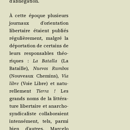
d’abnégation.
À cette époque plu­sieurs
jour­naux d’o­rien­ta­tion
liber­taire étaient publiés
régu­liè­re­ment, mal­gré la
dépor­ta­tion de cer­tains de
leurs res­pon­sables théo­
riques :
La Batal­la
(La
Bataille),
Nue­vos Rum­bos
(Nou­veaux Che­mins),
Via
libre
(Voie Libre) et natu­
rel­le­ment
Tier­ra !
Les
grands noms de la lit­té­ra­
ture liber­taire et anar­cho-
syn­di­ca­liste col­la­bo­raient
inten­sé­ment, tels, par­mi
bien d’autres, Mar­ce­lo