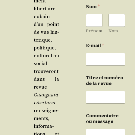
ment
Nom
*
liber­taire
cubain
d’un point
Prénom
Nom
de vue his­
to­rique,
E-mail
*
poli­tique,
cultu­rel ou
social
trou­ve­ront
Titre et numéro
dans la
de la revue
revue
Guan­gua­ra
Liber­ta­ria
ren­sei­gne­
Commentaire
ments,
ou message
infor­ma­
tions et