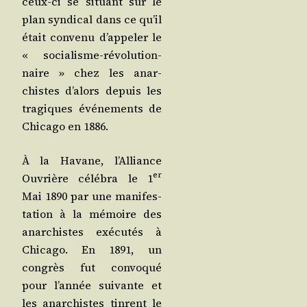
ceux-ci se situant sur le
plan syn­di­cal dans ce qu’il
était conve­nu d’ap­pe­ler le
« socia­lisme-révo­lu­tion­
naire » chez les anar­
chistes d’a­lors depuis les
tra­giques évé­ne­ments de
Chi­ca­go en 1886.
À la Havane, l’Al­liance
er
Ouvrière célé­bra le 1
Mai 1890 par une mani­fes­
ta­tion à la mémoire des
anar­chistes exé­cu­tés à
Chi­ca­go. En 1891, un
congrès fut convo­qué
pour l’an­née sui­vante et
les anar­chistes tinrent le