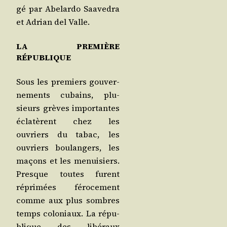
gé par Abe­lar­do Saa­ve­dra
et Adrian del Valle.
LA PREMIÈRE
RÉPUBLIQUE
Sous les pre­miers gou­ver­
ne­ments cubains, plu­
sieurs grèves impor­tantes
écla­tèrent chez les
ouvriers du tabac, les
ouvriers bou­lan­gers, les
maçons et les menui­siers.
Presque toutes furent
répri­mées féro­ce­ment
comme aux plus sombres
temps colo­niaux. La répu­
blique des libé­raux