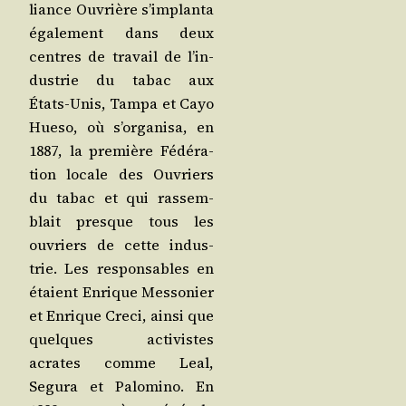
liance Ouvrière s’im­plan­ta
éga­le­ment dans deux
centres de tra­vail de l’in­
dus­trie du tabac aux
États-Unis, Tam­pa et Cayo
Hue­so, où s’or­ga­ni­sa, en
1887, la pre­mière Fédé­ra­
tion locale des Ouvriers
du tabac et qui ras­sem­
blait presque tous les
ouvriers de cette indus­
trie. Les res­pon­sables en
étaient Enrique Mes­so­nier
et Enrique Cre­ci, ain­si que
quelques acti­vistes
acrates comme Leal,
Segu­ra et Palo­mi­no. En