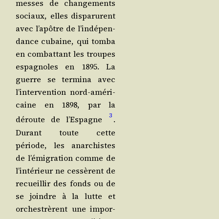
messes de chan­ge­ments
sociaux, elles dis­pa­rurent
avec l’a­pôtre de l’in­dé­pen­
dance cubaine, qui tom­ba
en com­bat­tant les troupes
espa­gnoles en 1895. La
guerre se ter­mi­na avec
l’in­ter­ven­tion nord-amé­ri­
caine en 1898, par la
3
déroute de l’Es­pagne
.
Durant toute cette
période, les anar­chistes
de l’é­mi­gra­tion comme de
l’in­té­rieur ne ces­sèrent de
recueillir des fonds ou de
se joindre à la lutte et
orches­trèrent une impor­