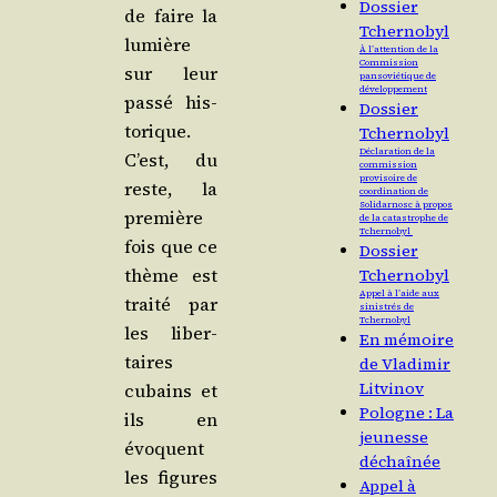
Dossier
de faire la
Tchernobyl
lumière
À l’attention de la
Commission
sur leur
pansoviétique de
développement
pas­sé his­
Dossier
to­rique.
Tchernobyl
Déclaration de la
C’est, du
commission
provisoire de
reste, la
coordination de
Solidarnosc à propos
pre­mière
de la catastrophe de
Tchernobyl
fois que ce
Dossier
thème est
Tchernobyl
Appel à l’aide aux
trai­té par
sinistrés de
Tchernobyl
les liber­
En mémoire
taires
de Vladimir
Litvinov
cubains et
Pologne : La
ils en
jeunesse
évoquent
déchaînée
les figures
Appel à