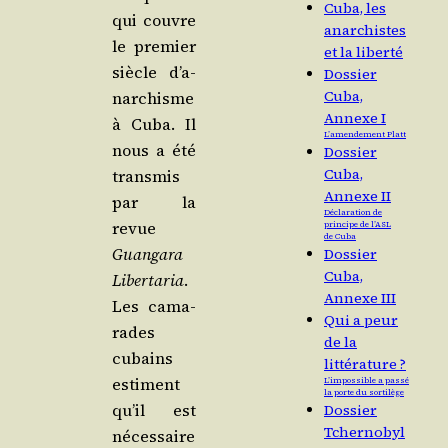
Cuba, les
qui couvre
anarchistes
le pre­mier
et la liberté
siècle d’a­
Dossier
Cuba,
nar­chisme
Annexe I
à Cuba. Il
L’amendement Platt
nous a été
Dossier
Cuba,
trans­mis
Annexe II
par la
Déclaration de
revue
principe de l’ASL
de Cuba
Guan­ga­ra
Dossier
Cuba,
Liber­ta­ria
.
Annexe III
Les cama­
Qui a peur
rades
de la
cubains
littérature ?
estiment
L’impossible a passé
la porte du sortilège
qu’il est
Dossier
Tchernobyl
néces­saire