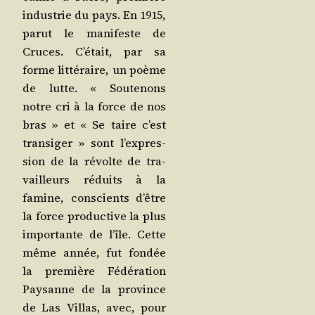
indus­trie du pays. En 1915,
parut le mani­feste de
Cruces. C’é­tait, par sa
forme lit­té­raire, un poème
de lutte. « Sou­te­nons
notre cri à la force de nos
bras » et « Se taire c’est
tran­si­ger » sont l’ex­pres­
sion de la révolte de tra­
vailleurs réduits à la
famine, conscients d’être
la force pro­duc­tive la plus
impor­tante de l’île. Cette
même année, fut fon­dée
la pre­mière Fédé­ra­tion
Pay­sanne de la pro­vince
de Las Vil­las, avec, pour