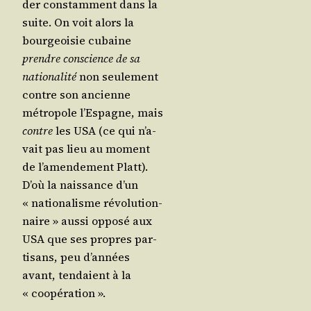
der constam­ment dans la
suite. On voit alors la
bour­geoi­sie cubaine
prendre conscience de sa
natio­na­li­té
non seule­ment
contre son ancienne
métro­pole l’Es­pagne, mais
contre
les USA (ce qui n’a­
vait pas lieu au moment
de l’a­men­de­ment Platt).
D’où la nais­sance d’un
« natio­na­lisme révo­lu­tion­
naire » aus­si oppo­sé aux
USA que ses propres par­
ti­sans, peu d’an­nées
avant, ten­daient à la
« coopération ».