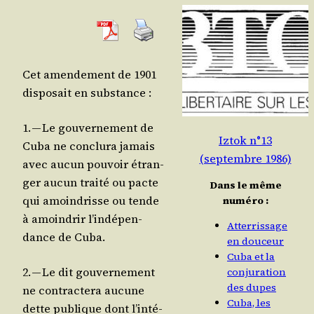
Cet amen­de­ment de 1901
dis­po­sait en substance :
1. — Le gou­ver­ne­ment de
Iztok n°13
Cuba ne conclu­ra jamais
(septembre 1986)
avec aucun pou­voir étran­
ger aucun trai­té ou pacte
Dans le même
qui amoin­drisse ou tende
numéro :
à amoin­drir l’in­dé­pen­
Atterrissage
dance de Cuba.
en douceur
Cuba et la
2. — Le dit gou­ver­ne­ment
conjuration
des dupes
ne contrac­te­ra aucune
Cuba, les
dette publique dont l’in­té­