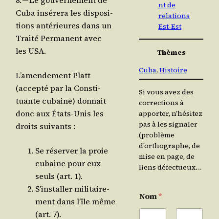
8. — Le gou­ver­ne­ment de
nt de
Cuba insé­re­ra les dis­po­si­
relations
tions anté­rieures dans un
Est-Est
Trai­té Per­ma­nent avec
les USA.
Thèmes
Cuba
, 
Histoire
L’a­men­de­ment Platt
(accep­té par la Consti­
Si vous avez des
tuante cubaine) don­nait
corrections à
donc aux États-Unis les
apporter, n’hésitez
pas à les signaler
droits suivants :
(problème
d’orthographe, de
Se réser­ver la proie
mise en page, de
cubaine pour eux
liens défectueux…
seuls (art. 1).
S’ins­tal­ler mili­tai­re­
Nom
*
ment dans l’île même
(art. 7).