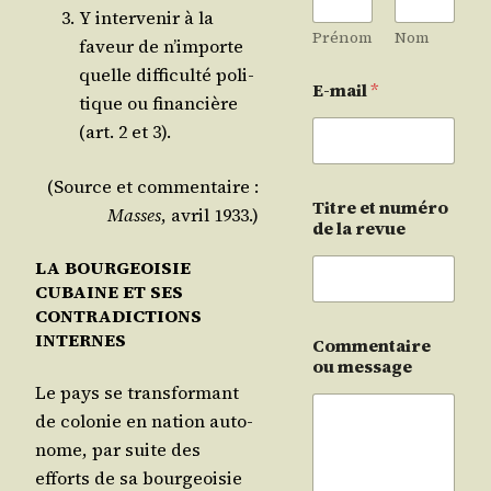
Y inter­ve­nir à la
Prénom
Nom
faveur de n’im­porte
quelle dif­fi­cul­té poli­
E-mail
*
tique ou finan­cière
(art. 2 et 3).
(Source et com­men­taire :
Titre et numéro
Masses
, avril 1933.)
de la revue
LA BOURGEOISIE
CUBAINE ET SES
CONTRADICTIONS
INTERNES
Commentaire
ou message
Le pays se trans­for­mant
de colo­nie en nation auto­
nome, par suite des
efforts de sa bour­geoi­sie