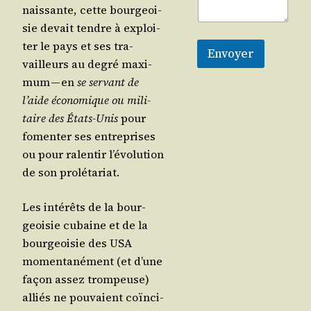
nais­sante, cette bour­geoi­
sie devait tendre à exploi­
ter le pays et ses tra­
Envoyer
vailleurs au degré maxi­
mum — en
se ser­vant de
l’aide éco­no­mique ou mili­
taire des États-Unis
pour
fomen­ter ses entre­prises
ou pour ralen­tir l’é­vo­lu­tion
de son prolétariat.
Les inté­rêts de la bour­
geoi­sie cubaine et de la
bour­geoi­sie des USA
momen­ta­né­ment (et d’une
façon assez trom­peuse)
alliés ne pou­vaient coïn­ci­