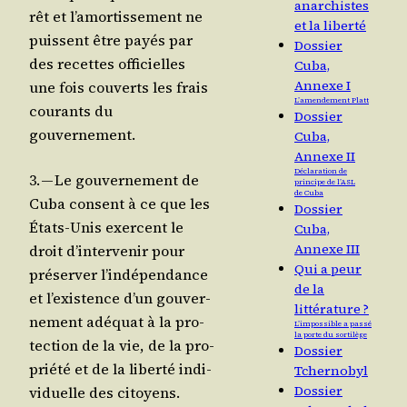
anarchistes
rêt et l’a­mor­tis­se­ment ne
et la liberté
puissent être payés par
Dossier
des recettes offi­cielles
Cuba,
Annexe I
une fois cou­verts les frais
L’amendement Platt
cou­rants du
Dossier
gouvernement.
Cuba,
Annexe II
Déclaration de
3. — Le gou­ver­ne­ment de
principe de l’ASL
de Cuba
Cuba consent à ce que les
Dossier
États-Unis exercent le
Cuba,
Annexe III
droit d’in­ter­ve­nir pour
Qui a peur
pré­ser­ver l’in­dé­pen­dance
de la
et l’exis­tence d’un gou­ver­
littérature ?
ne­ment adé­quat à la pro­
L’impossible a passé
la porte du sortilège
tec­tion de la vie, de la pro­
Dossier
prié­té et de la liber­té indi­
Tchernobyl
Dossier
vi­duelle des citoyens.