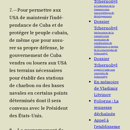
Tchernobyl
À l’attention de la
7. — Pour per­mettre aux
Commission
pansoviétique de
USA de main­te­nir l’in­dé­
développement
Dossier
pen­dance de Cuba et de
Tchernobyl
pro­té­ger le peuple cubain,
Déclaration de la
commission
de même que pour assu­
provisoire de
coordination de
rer sa propre défense, le
Solidarnosc à propos
de la catastrophe de
gou­ver­ne­ment de Cuba
Tchernobyl
Dossier
ven­dra ou loue­ra aux USA
Tchernobyl
les ter­rains néces­saires
Appel à l’aide aux
sinistrés de
pour éta­blir des sta­tions
Tchernobyl
En mémoire
de char­bon ou des bases
de Vladimir
navales en cer­tains points
Litvinov
déter­mi­nés dont il sera
Pologne : La
jeunesse
conve­nu avec le Pré­sident
déchaînée
des États-Unis.
Appel à
l’etablisseme