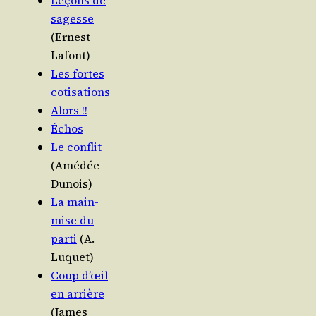
Leçons de
sagesse
(Ernest
Lafont)
Les fortes
cotisations
Alors !!
Échos
Le conflit
(Amé­dée
Dunois)
La main­
mise du
par­ti
(A.
Luquet)
Coup d’œil
en arrière
(James