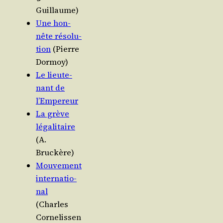
Guillaume)
Une hon­
nête réso­lu­
tion
(Pierre
Dormoy)
Le lieu­te­
nant de
l’Empereur
La grève
léga­li­taire
(A.
Bruckère)
Mou­ve­ment
inter­na­tio­
nal
(Charles
Cornelissen