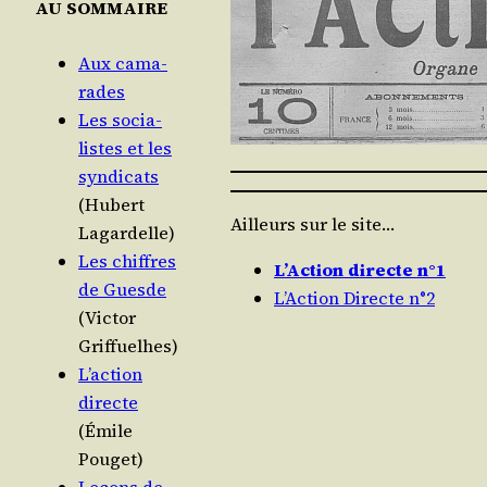
AU SOMMAIRE
Aux cama­
rades
Les socia­
listes et les
syn­di­cats
(Hubert
Ailleurs sur le site…
Lagardelle)
Les chiffres
L’Action directe n°1
de Guesde
L’Action Directe n°2
(Vic­tor
Griffuelhes)
L’action
directe
(Émile
Pouget)