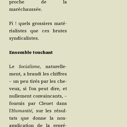
proche de la
maréchaussée.
Fi ! quels gros­siers maté­
ria­listes que ces brutes
syndicalistes.
Ensemble tou­chant
Le
Socia­lisme
, natu­rel­le­
ment, a bran­di les chiffres
– un peu tirés par les che­
veux, si l’on peut dire, et
nul­le­ment convain­cants, –
four­nis par Cleuet dans
l’
Huma­ni­té
, sur les résul­
tats que donne la non-
appli­ca­tion de la repré­