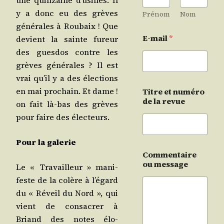
une quin­zaine d’u­sines. Il
y a donc eu des grèves
Prénom
Nom
géné­rales à Rou­baix ! Que
E-mail
*
devient la sainte fureur
des gues­dos contre les
grèves géné­rales ? Il est
vrai qu’il y a des élec­tions
en mai pro­chain. Et dame !
Titre et numéro
de la revue
on fait là-bas des grèves
pour faire des électeurs.
Pour la galerie
Commentaire
ou message
Le « Tra­vailleur » mani­
feste de la colère à l’é­gard
du « Réveil du Nord », qui
vient de consa­crer à
Briand des notes élo­