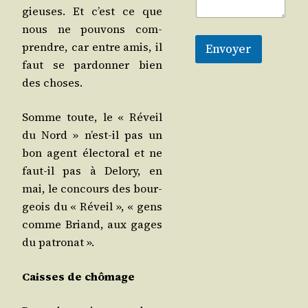
gieuses. Et c’est ce que
nous ne pou­vons com­
prendre, car entre amis, il
Envoyer
faut se par­don­ner bien
des choses.
Somme toute, le « Réveil
du Nord » n’est-il pas un
bon agent élec­to­ral et ne
faut-il pas à Delo­ry, en
mai, le concours des bour­
geois du « Réveil », « gens
comme Briand, aux gages
du patronat ».
Caisses de chômage