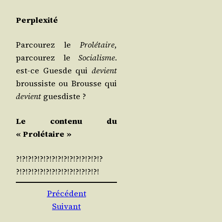
Per­plexi­té
Par­cou­rez le
Pro­lé­taire
,
par­cou­rez le
Socia­lisme
.
est-ce Guesde qui
devient
brous­siste ou Brousse qui
devient
guesdiste ?
Le conte­nu du
« Prolétaire »
?!?!?!?!?!?!?!?!?!?!?!?!?!?!?
?!?!?!?!?!?!?!?!?!?!?!?!?!?!
Précédent
Suivant