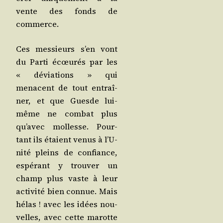
vente des fonds de
commerce.
Ces mes­sieurs s’en vont
du Par­ti écœu­rés par les
« dévia­tions » qui
menacent de tout entraî­
ner, et que Guesde lui-
même ne com­bat plus
qu’a­vec mol­lesse. Pour­
tant ils étaient venus à l’U­
ni­té pleins de confiance,
espé­rant y trou­ver un
champ plus vaste à leur
acti­vi­té bien connue. Mais
hélas ! avec les idées nou­
velles, avec cette marotte