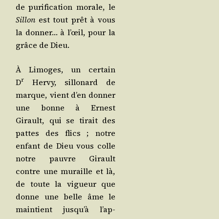
de puri­fi­ca­tion morale, le
Sillon
est tout prêt à vous
la don­ner… à l’œil, pour la
grâce de Dieu.
À Limoges, un cer­tain
r
D
Her­vy, sillo­nard de
marque, vient d’en don­ner
une bonne à Ernest
Girault, qui se tirait des
pattes des flics ; notre
enfant de Dieu vous colle
notre pauvre Girault
contre une muraille et là,
de toute la vigueur que
donne une belle âme le
main­tient jus­qu’à l’ap­