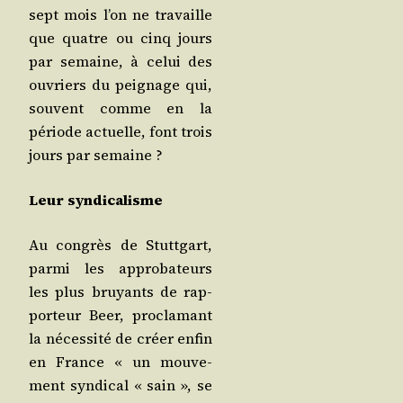
sept mois l’on ne tra­vaille
que quatre ou cinq jours
par semaine, à celui des
ouvriers du pei­gnage qui,
sou­vent comme en la
période actuelle, font trois
jours par semaine ?
Leur syn­di­ca­lisme
Au congrès de Stutt­gart,
par­mi les appro­ba­teurs
les plus bruyants de rap­
por­teur Beer, pro­cla­mant
la néces­si­té de créer enfin
en France « un mou­ve­
ment syn­di­cal « sain », se