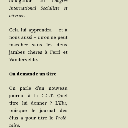
délé­ga­tion au
Congrès
Inter­na­tio­nal Socia­liste et
ouvrier
.
Cela lui appren­dra – et à
nous aus­si – qu’on ne peut
mar­cher sans les deux
jambes chères à Fer­ri et
Vandervelde.
On demande un titre
On parle d’un nou­veau
jour­nal à la C.G.T. Quel
titre lui don­ner ? L’
Élu
,
puisque le jour­nal des
élus a pour titre le
Pro­lé­
taire
.