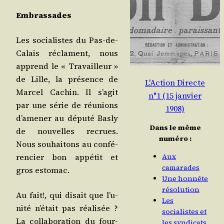
Embras­sades
Les socia­listes du Pas-de-
Calais réclament, nous
apprend le « Tra­vailleur »
de Lille, la pré­sence de
L'Action Directe
Mar­cel Cachin. Il s’a­git
n°1 (15 janvier
par une série de réunions
1908)
d’a­me­ner au dépu­té Bas­ly
Dans le même
de nou­velles recrues.
numéro :
Nous sou­hai­tons au confé­
ren­cier bon appé­tit et
Aux
camarades
gros estomac.
Une honnête
résolution
Au fait!, qui disait que l’u­
Les
ni­té n’é­tait pas réa­li­sée ?
socialistes et
La col­la­bo­ra­tion du four­
les syndicats