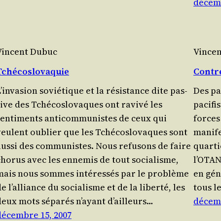
décemb
Vincent Dubuc
Vince
Tchécoslovaquie
Contre
’invasion sovié­tique et la résis­tance dite pas­
Des pac
ive des Tché­co­slo­vaques ont ravi­vé les
paci­fi
sentiments anti­com­mu­nistes de ceux qui
forces
veulent oublier que les Tchécoslovaques sont
mani­f
aus­si des com­mu­nistes. Nous refu­sons de faire
quar­t
cho­rus avec les enne­mis de tout socia­lisme,
l’OTAN 
mais nous sommes intéressés par le pro­blème
en gén
e l’alliance du socia­lisme et de la liber­té, les
tous l
deux mots sépa­rés n’ayant d’ailleurs…
décemb
décembre 15, 2007