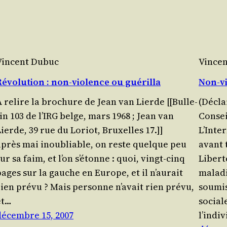
Vincent Dubuc
Vince
Révolution : non-violence ou guérilla
Non-vi
 relire la bro­chure de Jean van Lierde [[Bul­le­
(Décla­
in 103 de l’IRG belge, mars 1968 ; Jean van
Conseil
Lierde, 39 rue du Loriot, Bruxelles 17.]]
L’Inter
après mai inou­bliable, on reste quelque peu
avant 
ur sa faim, et l’on s’étonne : quoi, vingt-cinq
Liber­t
pages sur la gauche en Europe, et il n’aurait
mala­di
rien prévu ? Mais per­sonne n’avait rien pré­vu,
sou­mi
et…
sociale
décembre 15, 2007
l’indi