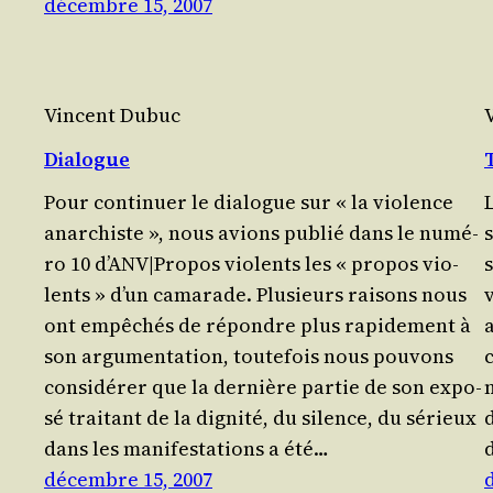
décembre 15, 2007
Vincent Dubuc
Dialogue
Pour conti­nuer le dia­logue sur « la vio­lence
L
anar­chiste », nous avions publié dans le numé­
s
ro 10 d’ANV|Propos vio­lents les « propos vio­
lents » d’un cama­rade. Plu­sieurs rai­sons nous
ont empêchés de répondre plus rapi­de­ment à
son argumentation, tou­te­fois nous pou­vons
consi­dé­rer que la dernière par­tie de son expo­
sé trai­tant de la digni­té, du silence, du sérieux
d
dans les mani­fes­ta­tions a été…
décembre 15, 2007