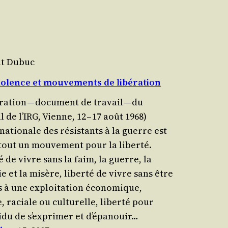
nt Dubuc
olence et mouvements de libération
ra­tion — docu­ment de tra­vail — du
 de l’IRG, Vienne, 12 – 17 août 1968)
nationale des résis­tants à la guerre est
tout un mouvement pour la liber­té.
é de vivre sans la faim, la guerre, la
e et la misère, liber­té de vivre sans être
s à une exploi­ta­tion économique,
, raciale ou cultu­relle, liber­té pour
vidu de s’exprimer et d’épanouir…