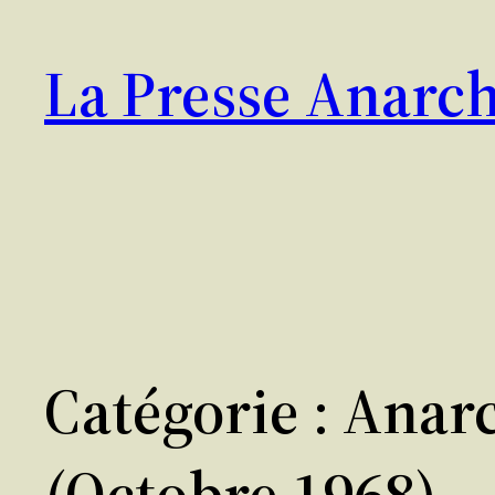
Aller
au
La Presse Anarch
contenu
Catégorie :
Anarc
(octobre 1968)