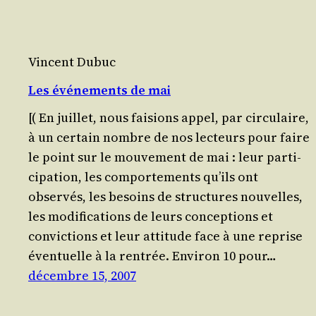
Vincent Dubuc
Les événements de mai
[( En juillet, nous fai­sions appel, par cir­cu­laire,
à un certain nombre de nos lec­teurs pour faire
le point sur le mou­ve­ment de mai : leur par­ti­
ci­pa­tion, les com­por­te­ments qu’ils ont
observés, les besoins de struc­tures nou­velles,
les modi­fi­ca­tions de leurs concep­tions et
convic­tions et leur atti­tude face à une reprise
éven­tuelle à la rentrée. Envi­ron 10 pour…
décembre 15, 2007