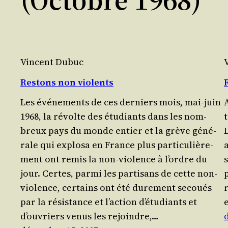
Vincent Dubuc
Restons non violents
Les évé­ne­ments de ces der­niers mois, mai-juin
A
1968, la révolte des étu­diants dans les nom­
t
breux pays du monde entier et la grève géné­
rale qui explo­sa en France plus par­ti­cu­liè­re­
ment ont remis la non-vio­lence à l’ordre du
s
jour. Certes, par­mi les par­ti­sans de cette non-
violence, cer­tains ont été dure­ment secoués
par la résis­tance et l’action d’étudiants et
d’ouvriers venus les rejoindre,…