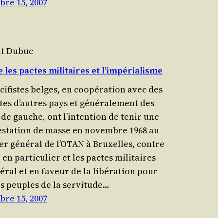
re 15, 2007
nt Dubuc
 les pactes militaires et l’impérialisme
i­fistes belges, en coopé­ra­tion avec des
stes d’autres pays et géné­ra­le­ment des
 de gauche, ont l’intention de tenir une
es­ta­tion de masse en novembre 1968 au
ier géné­ral de l’OTAN à Bruxelles, contre
en par­ti­cu­lier et les pactes mili­taires
éral et en faveur de la libé­ra­tion pour
es peuples de la ser­vi­tude…
re 15, 2007