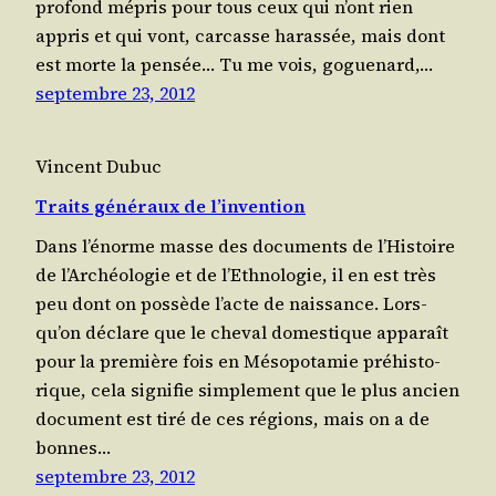
pro­fond mépris pour tous ceux qui n’ont rien
appris et qui vont, car­casse harassée, mais dont
est morte la pensée… Tu me vois, gogue­nard,…
septembre 23, 2012
Vincent Dubuc
Traits généraux de l’invention
Dans l’é­norme masse des docu­ments de l’His­toire
de l’Ar­chéo­lo­gie et de l’Eth­no­lo­gie, il en est très
peu dont on pos­sède l’acte de nais­sance. Lors­
qu’on déclare que le che­val domes­tique appa­raît
pour la pre­mière fois en Méso­po­ta­mie pré­his­to­
rique, cela signi­fie sim­ple­ment que le plus ancien
docu­ment est tiré de ces régions, mais on a de
bonnes…
septembre 23, 2012