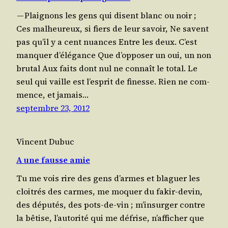
— Plai­gnons les gens qui disent blanc ou noir ;
Ces mal­heu­reux, si fiers de leur savoir, Ne savent
pas qu’il y a cent nuances Entre les deux. C’est
man­quer d’élégance Que d’op­po­ser un oui, un non
brutal Aux faits dont nul ne connaît le total. Le
seul qui vaille est l’es­prit de finesse. Rien ne com­
mence, et jamais…
septembre 23, 2012
Vincent Dubuc
A une fausse amie
Tu me vois rire des gens d’armes et bla­guer les
cloi­trés des carmes, me moquer du fakir-devin,
des dépu­tés, des pots-de-vin ; m’in­sur­ger contre
la bêtise, l’au­to­ri­té qui me défrise, n’af­fi­cher que