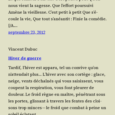
nous vient la sagesse. Que l’ef­fort poursuivi
Amène la vieillesse. C’est petit à petit Que s’é­
coule la vie, Que tout s’anéantit : Finie la comédie.
[/​A.…
septembre 23, 2012
Vincent Dubuc
Hiver de guerre
Tar­dif, l’hi­ver est appa­ru, tel un convive qu’on
n’at­ten­dait plus… L’hi­ver avec son cor­tège : glace,
neige, vents déchaînés qui vous sai­sissent, vous
coupent la res­pi­ra­tion, vous font pleu­rer de
douleur. Le froid règne en maître, péné­trant sous
les portes, glis­sant à tra­vers les fentes des cloi­
sons trop minces — le froid que com­bat à peine un
soleil éclatant…