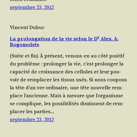
septembre 23, 2012
Vincent Dubuc
r
La prolongation de la vie selon le D
Alex. A.
Bogomolets
(Suite et fin) À pré­sent, venons-en au côté posi­tif
du pro­blème : pro­lon­ger la vie, c’est pro­lon­ger la
capa­ci­té de crois­sance des cel­lules et leur pou­
voir de rem­pla­cer les tis­sus usés. Si nous cou­pons
la tête d’un ver ordi­naire, une tête nou­velle rem­
place l’an­cienne. Mais à mesure que l’or­ga­nisme
se com­plique, les pos­si­bi­li­tés dimi­nuent de rem­
pla­cer les par­ties…
septembre 23, 2012