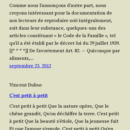
Comme nous l’an­non­çons d’autre part, nous
croyons inté­res­sant pour la docu­men­ta­tion de
nos lec­teurs de repro­duire soit inté­gra­le­ment,
soit dans leur sub­stance, quelques-uns des
articles consti­tuant « le Code de la Famille », tel
qu’il a été éta­bli par le décret-loi du 29 juillet 1939.
[|* * * *|] De l’a­vor­te­ment Art. 82. ― Qui­conque par
ali­ments,…
septembre 23, 2012
Vincent Dubuc
C’est petit à petit
C’est petit à petit Que la nature opère, Que le
chêne grandit, Qu’on déchiffre la terre. C’est petit
à petit Que la beau­té s’étiole, Que la jeu­nesse fuit
Et que l’a­mour s’envole. C’est petit à petit Qu’en