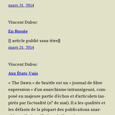
mars 31, 2014
Vincent Dubuc
En Russie
[[ article publié sans titre]]
mars 31, 2014
Vincent Dubuc
Aux États-Unis
« The Dawn » de Seat­tle est un « jour­nal de libre
expres­sion » d’un anar­chisme intran­si­geant, com­
po­sé en majeure par­tie d’échos et d’articulets ins­
pi­rés par l’actualité (n° de mai). Il a les qua­li­tés et
les défauts de la plu­part des publi­ca­tions anar­