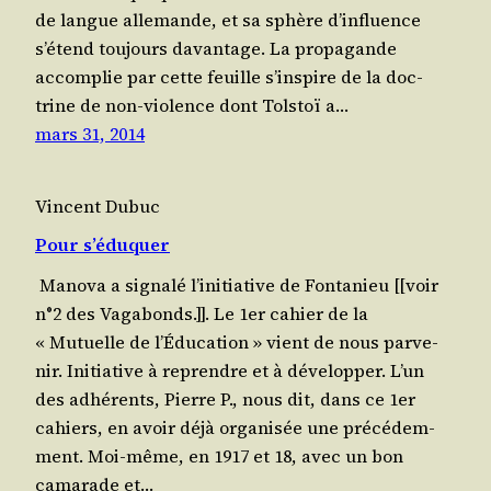
de langue alle­mande, et sa sphère d’influence
s’étend tou­jours davan­tage. La pro­pa­gande
accom­plie par cette feuille s’inspire de la doc­
trine de non-vio­lence dont Tol­stoï a…
mars 31, 2014
Vincent Dubuc
Pour s’éduquer
Mano­va a signa­lé l’initiative de Fon­ta­nieu [[voir
n°2 des Vaga­bonds.]]. Le 1er cahier de la
« Mutuelle de l’Éducation » vient de nous par­ve­
nir. Ini­tia­tive à reprendre et à déve­lop­per. L’un
des adhé­rents, Pierre P., nous dit, dans ce 1er
cahiers, en avoir déjà orga­ni­sée une pré­cé­dem­
ment. Moi-même, en 1917 et 18, avec un bon
cama­rade et…