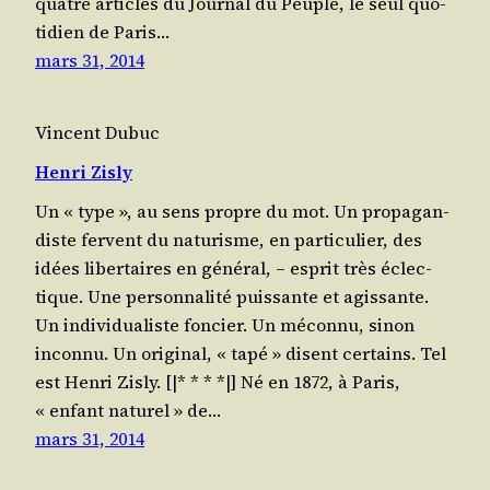
quatre articles du Jour­nal du Peuple, le seul quo­
ti­dien de Paris…
mars 31, 2014
Vincent Dubuc
Henri Zisly
Un « type », au sens propre du mot. Un pro­pa­gan­
diste fervent du natu­risme, en par­ti­cu­lier, des
idées liber­taires en géné­ral, – esprit très éclec­
tique. Une per­son­na­li­té puis­sante et agis­sante.
Un indi­vi­dua­liste fon­cier. Un mécon­nu, sinon
incon­nu. Un ori­gi­nal, « tapé » disent certains. Tel
est Hen­ri Zisly. [|* * * *|] Né en 1872, à Paris,
« enfant natu­rel » de…
mars 31, 2014