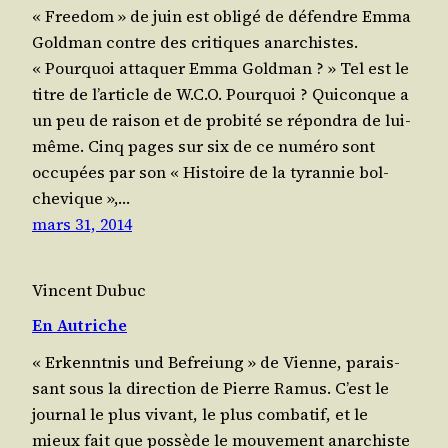
« Free­dom » de juin est obli­gé de défendre Emma
Gold­man contre des cri­tiques anar­chistes.
« Pour­quoi atta­quer Emma Gold­man ? » Tel est le
titre de l’article de W.C.O. Pour­quoi ? Qui­conque a
un peu de rai­son et de pro­bi­té se répon­dra de lui-
même. Cinq pages sur six de ce numé­ro sont
occu­pées par son « His­toire de la tyran­nie bol­
che­vique »,…
mars 31, 2014
Vincent Dubuc
En Autriche
« Erkennt­nis und Befreiung » de Vienne, parais­
sant sous la direc­tion de Pierre Ramus. C’est le
jour­nal le plus vivant, le plus com­ba­tif, et le
mieux fait que pos­sède le mou­ve­ment anar­chiste