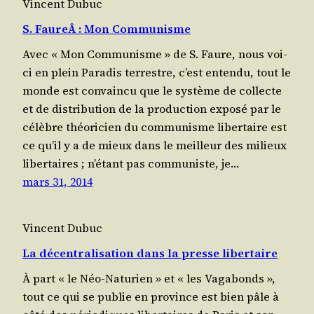
Vincent Dubuc
S. FaureÂ : Mon Communisme
Avec « Mon Com­mu­nisme » de S. Faure, nous voi­
ci en plein Para­dis ter­restre, c’est enten­du, tout le
monde est convain­cu que le sys­tème de col­lecte
et de dis­tri­bu­tion de la pro­duc­tion expo­sé par le
célèbre théo­ri­cien du com­mu­nisme liber­taire est
ce qu’il y a de mieux dans le meilleur des milieux
liber­taires ; n’étant pas com­mu­niste, je…
mars 31, 2014
Vincent Dubuc
La décentralisation dans la presse libertaire
À part « le Néo-Natu­rien » et « les Vaga­bonds »,
tout ce qui se publie en pro­vince est bien pâle à