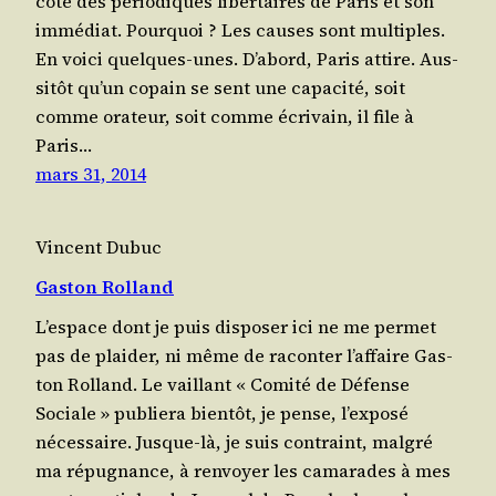
côté des pério­diques liber­taires de Paris et son
immé­diat. Pour­quoi ? Les causes sont mul­tiples.
En voi­ci quelques-unes. D’a­bord, Paris attire. Aus­
si­tôt qu’un copain se sent une capa­ci­té, soit
comme ora­teur, soit comme écri­vain, il file à
Paris…
mars 31, 2014
Vincent Dubuc
Gaston Rolland
L’es­pace dont je puis dis­po­ser ici ne me per­met
pas de plai­der, ni même de racon­ter l’af­faire Gas­
ton Rol­land. Le vaillant « Comi­té de Défense
Sociale » publie­ra bien­tôt, je pense, l’ex­po­sé
néces­saire. Jusque-là, je suis contraint, mal­gré
ma répu­gnance, à ren­voyer les cama­rades à mes