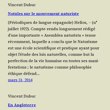
Vincent Dubuc
Notules sur le mouvement naturiste
(Pério­diques de langue espagnole) Helios, – (n°
juillet 1922). Compte-ren­du lon­gue­ment rédi­gé
d’une impor­tante « Asem­blea natu­ris­ta » tenue
récem­ment, laquelle a conclu que le Natu­risme
est une école scien­ti­fique et pra­tique ayant pour
objet l’étude des lois natu­relles, comme but la
per­fec­tion de la vie humaine en toutes ses mani­
fes­ta­tions ; le natu­risme comme phi­lo­so­phie
éthique défend…
mars 31, 2014
Vincent Dubuc
En Angleterre