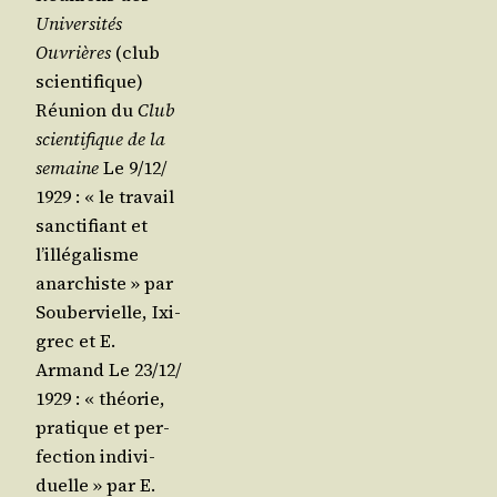
Uni­ver­si­tés
Ouvrières
(club
scien­ti­fique)
Réunion du
Club
scien­ti­fique de la
semaine
Le 9/​12/​
1929 : « le tra­vail
sanc­ti­fiant et
l’illégalisme
anar­chiste » par
Sou­ber­vielle, Ixi­
grec et E.
Armand Le 23/​12/​
1929 : « théo­rie,
pra­tique et per­
fec­tion indi­vi­
duelle » par E.