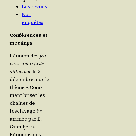
Les revues
Nos
enquêtes
Confé­rences et
meetings
Réunion des
jeu­
nesse anar­chiste
auto­nome
le 5
décembre, sur le
thème « Com­
ment bri­ser les
chaînes de
l’esclavage ? »
ani­mée par E.
Grand­jean.
Réunions des