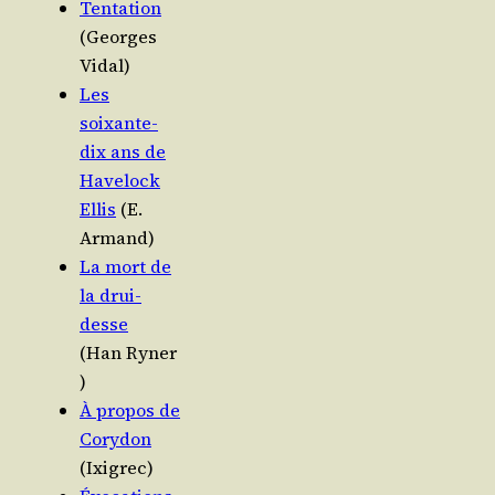
Ten­ta­tion
(Georges
Vidal)
Les
soixante-
dix ans de
Have­lock
Ellis
(E.
Armand)
La mort de
la drui­
desse
(Han Ryner
)
À pro­pos de
Cory­don
(Ixi­grec)