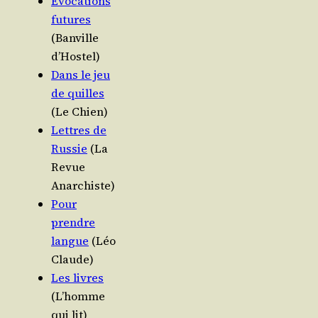
Évo­ca­tions
futures
(Ban­ville
d’Hostel)
Dans le jeu
de quilles
(Le Chien)
Lettres de
Rus­sie
(La
Revue
Anarchiste)
Pour
prendre
langue
(Léo
Claude)
Les livres
(L’homme
qui lit)