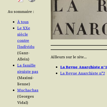
Au som­maire :
À tous
Le XXe
siècle
contre
l’individu
(Ganz-
Ailleurs sur le site…
Allein)
La famille
La Revue Anarchiste n°
n’existe pas
La Revue Anarchiste n°2
(Maxi­mi­
lienne)
Mucha­chas
(Georges
Vidal)