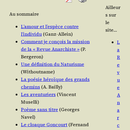
Ailleur
Au som­maire
s sur
le
L’amour et l’espèce contre
site…
l’individu
(Ganz-Allein)
Com­ment je conçois la mis­sion
L
de la « Revue Anar­chiste »
(P.
a
Bergeron)
R
Une défi­ni­tion du Natu­risme
e
(Without­name)
v
La poé­sie héroïque des grands
u
che­mins
(A. Bailly)
e
Les aven­tu­riers
(Vincent
A
Muselli)
n
Poème sans titre
(Georges
a
Navel)
r
Le cloaque Gon­court
(Fer­nand
c