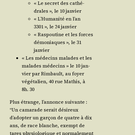
« Le secret des cathé­
drales », le 10 janvier
« L’Humanité en l’an
3301 », le 24 janvier
« Ras­pou­tine et les forces
démo­niaques », le 31
janvier
« Les méde­cins malades et les
malades méde­cins » le 10 jan­
vier par Rim­bault, au foyer
végé­ta­lien, 40 rue Mathis, à
8h. 30
Plus étrange, l’annonce sui­vante :
“Un cama­rade serait dési­reux
d’adopter un gar­çon de quatre à dix
ans, de race blanche, exempt de
tares phy­sio­lo­gique et nor­ma­le­ment