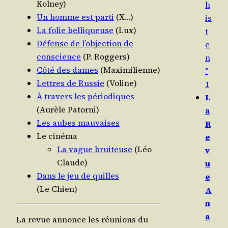
Kolney)
h
Un homme est par­ti
(X…)
is
La folie bel­li­queuse
(Lux)
t
Défense de l’objection de
e
conscience
(P. Roggers)
n
Côté des dames
(Maxi­mi­lienne)
°
Lettres de Rus­sie
(Voline)
1
À tra­vers les pério­diques
L
(Aurèle Patorni)
a
Les aubes mauvaises
R
Le ciné­ma
e
La vague brui­teuse
(Léo
v
Claude)
u
Dans le jeu de quilles
e
(Le Chien)
A
n
a
La revue annonce les réunions du