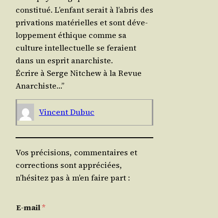
consti­tué. L’enfant serait à l’abris des
pri­va­tions maté­rielles et sont déve­
lop­pe­ment éthique comme sa
culture intel­lec­tuelle se feraient
dans un esprit anarchiste.
Écrire à Serge Nit­chew à la Revue
Anarchiste…”
Vincent Dubuc
Vos précisions, commentaires et
corrections sont appréciées,
n’hésitez pas à m’en faire part :
E-mail
*