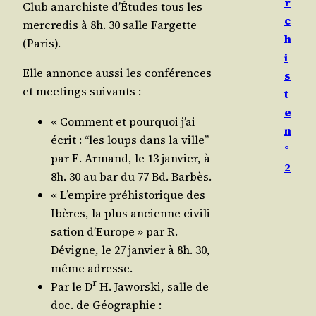
r
Club anar­chiste d’Études tous les
c
mer­cre­dis à 8h. 30 salle Far­gette
h
(Paris).
i
Elle annonce aus­si les confé­rences
s
et mee­tings suivants :
t
e
« Com­ment et pour­quoi j’ai
n
écrit : “les loups dans la ville”
°
par E. Armand, le 13 jan­vier, à
2
8h. 30 au bar du 77 Bd. Barbès.
« L’empire pré­his­to­rique des
Ibères, la plus ancienne civi­li­
sa­tion d’Europe » par R.
Dévigne, le 27 jan­vier à 8h. 30,
même adresse.
r
Par le D
H. Jawors­ki, salle de
doc. de Géographie :