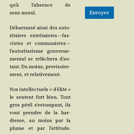
qu’à l’ab­sence de
Envoyer
sens moral.
Débar­ras­sé ain­si des auto­
ri­taires extré­mistes — fas­
cistes et com­mu­nistes —
l’au­to­ri­ta­risme gou­ver­ne­
men­tal se relâ­che­ra d’au­
tant. Du moins, pro­vi­soi­re­
ment, et relativement.
Nos intel­lec­tuels « d’é­lite »
le sentent fort bien. Tout
gros péril s’es­tom­pant, ils
vont prendre de la har­
diesse, au moins par la
plume et par l’at­ti­tude.