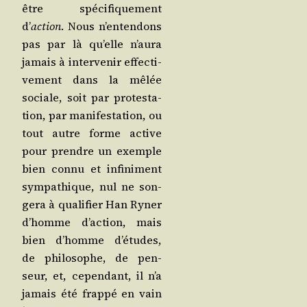
être spé­ci­fi­que­ment
d’
action
. Nous n’en­ten­dons
pas par là qu’elle n’au­ra
jamais à inter­ve­nir effec­ti­
ve­ment dans la mêlée
sociale, soit par pro­tes­ta­
tion, par mani­fes­ta­tion, ou
tout autre forme active
pour prendre un exemple
bien connu et infi­ni­ment
sym­pa­thique, nul ne son­
ge­ra à qua­li­fier Han Ryner
d’homme d’ac­tion, mais
bien d’homme d’é­tudes,
de phi­lo­sophe, de pen­
seur, et, cepen­dant, il n’a
jamais été frap­pé en vain