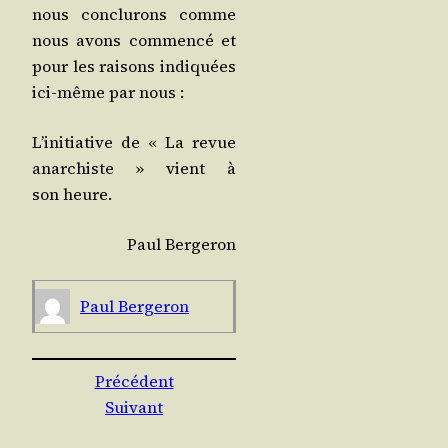
nous conclu­rons comme
nous avons com­men­cé et
pour les rai­sons indi­quées
ici-même par nous :
L’i­ni­tia­tive de « La revue
anar­chiste » vient à
son heure.
Paul Ber­ge­ron
Paul Ber­ge­ron
Précédent
Suivant