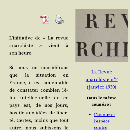
L’i­ni­tia­tive de « La revue
anar­chiste » vient à
son heure.
Si nous ne consi­dé­rons
La Revue
que la situa­tion en
anarchiste n°2
France, il est lamen­table
(janvier 1930)
de consta­ter com­bien l’é­
lite intel­lec­tuelle de ce
Dans le même
numéro :
pays est, de nos jours,
hos­tile aux idées de liber­
L’amour et
té. Certes, moins que tout
l’espèce
autre, nous subis­sons le
contre