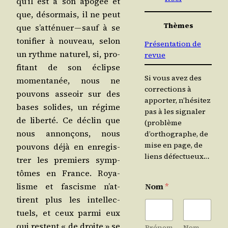
qu’il est à son apo­gée et
que, désor­mais, il ne peut
Thèmes
que s’at­té­nuer — sauf à se
toni­fier à nou­veau, selon
Présentation de
un rythme natu­rel, si, pro­
revue
fi­tant de son éclipse
Si vous avez des
momen­ta­née, nous ne
corrections à
pou­vons asseoir sur des
apporter, n’hésitez
bases solides, un régime
pas à les signaler
de liber­té. Ce déclin que
(problème
nous annon­çons, nous
d’orthographe, de
mise en page, de
pou­vons déjà en enre­gis­
liens défectueux…
trer les pre­miers symp­
tômes en France. Roya­
lisme et fas­cisme n’at­
Nom
*
tirent plus les intel­lec­
tuels, et ceux par­mi eux
qui res­tent « de droite » se
Prénom
Nom