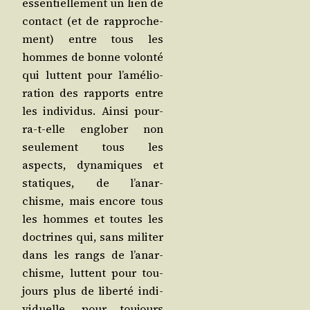
essen­tiel­le­ment un lien de
contact (et de rap­pro­che­
ment) entre tous les
hommes de bonne volon­té
qui luttent pour l’a­mé­lio­
ra­tion des rap­ports entre
les indi­vi­dus. Ain­si pour­
ra-t-elle englo­ber non
seule­ment tous les
aspects, dyna­miques et
sta­tiques, de l’a­nar­
chisme, mais encore tous
les hommes et toutes les
doc­trines qui, sans mili­ter
dans les rangs de l’a­nar­
chisme, luttent pour tou­
jours plus de liber­té indi­
vi­duelle, pour tou­jours