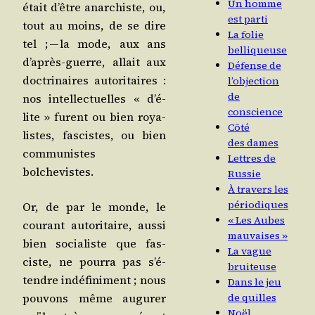
Un homme
était d’être anar­chiste, ou,
est parti
tout au moins, de se dire
La folie
tel ; — la mode, aux ans
belliqueuse
d’a­près-guerre, allait aux
Défense de
doc­tri­naires auto­ri­taires :
l’objection
de
nos intel­lec­tuelles « d’é­
conscience
lite » furent ou bien roya­
Côté
listes, fas­cistes, ou bien
des dames
com­mu­nistes
Lettres de
bolchevistes.
Russie
À travers les
périodiques
Or, de par le monde, le
« Les Aubes
cou­rant auto­ri­taire, aus­si
mauvaises »
bien socia­liste que fas­
La vague
ciste, ne pour­ra pas s’é­
bruiteuse
tendre indé­fi­ni­ment ; nous
Dans le jeu
pou­vons même augu­rer
de quilles
Noël