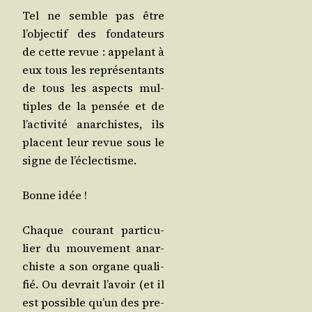
Tel ne semble pas être
l’ob­jec­tif des fon­da­teurs
de cette revue : appe­lant à
eux tous les repré­sen­tants
de tous les aspects mul­
tiples de la pen­sée et de
l’ac­ti­vi­té anar­chistes, ils
placent leur revue sous le
signe de l’éclectisme.
Bonne idée !
Chaque cou­rant par­ti­cu­
lier du mou­ve­ment anar­
chiste a son organe qua­li­
fié. Ou devrait l’a­voir (et il
est pos­sible qu’un des pre­