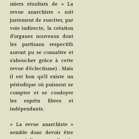
miers résul­tats de « La
revue anar­chiste » soit
jus­te­ment de sus­ci­ter, par
voie indi­recte, la créa­tion
d’or­ganes nou­veaux dont
les par­ti­sans res­pec­tifs
auront pu se connaître et
s’a­bou­cher grâce à cette
revue d’é­clec­tisme) . Mais
il est bon qu’il existe un
pério­dique où puissent se
comp­ter et se cou­doyer
les esprits libres et
indépendants.
« La revue anar­chiste »
semble donc devoir être