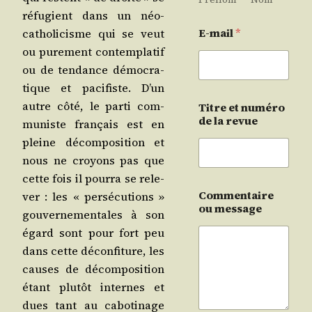
réfu­gient dans un néo-
E-mail
*
catho­li­cisme qui se veut
ou pure­ment contem­pla­tif
ou de ten­dance démo­cra­
tique et paci­fiste. D’un
autre côté, le par­ti com­
Titre et numéro
de la revue
mu­niste fran­çais est en
pleine décom­po­si­tion et
nous ne croyons pas que
cette fois il pour­ra se rele­
Commentaire
ver : les « per­sé­cu­tions »
ou message
gou­ver­ne­men­tales à son
égard sont pour fort peu
dans cette décon­fi­ture, les
causes de décom­po­si­tion
étant plu­tôt internes et
dues tant au cabo­ti­nage