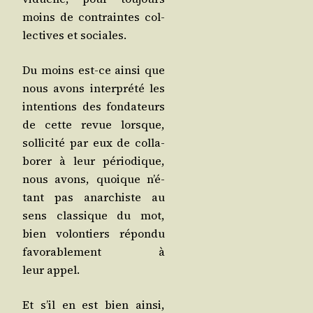
moins de contraintes col­
lec­tives et sociales.
Du moins est-ce ain­si que
nous avons inter­pré­té les
inten­tions des fon­da­teurs
de cette revue lorsque,
sol­li­ci­té par eux de col­la­
bo­rer à leur pério­dique,
nous avons, quoique n’é­
tant pas anar­chiste au
sens clas­sique du mot,
bien volon­tiers répon­du
favo­ra­ble­ment à
leur appel.
Et s’il en est bien ain­si,