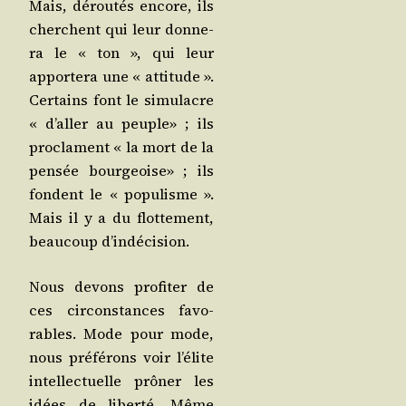
Mais, dérou­tés encore, ils
cherchent qui leur don­ne­
ra le « ton », qui leur
appor­te­ra une « atti­tude ».
Cer­tains font le simu­lacre
« d’al­ler au peuple» ; ils
pro­clament « la mort de la
pen­sée bour­geoise» ; ils
fondent le « popu­lisme ».
Mais il y a du flot­te­ment,
beau­coup d’indécision.
Nous devons pro­fi­ter de
ces cir­cons­tances favo­
rables. Mode pour mode,
nous pré­fé­rons voir l’é­lite
intel­lec­tuelle prô­ner les
idées de liber­té. Même