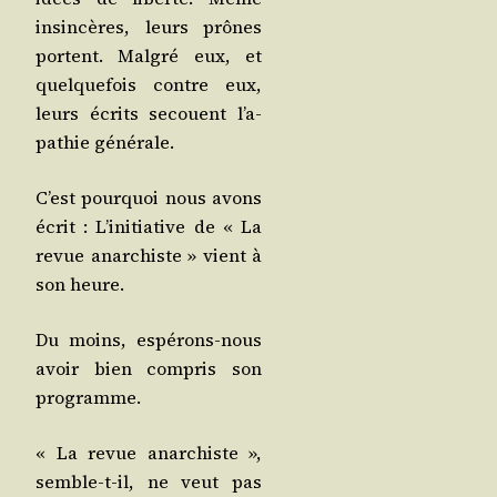
insin­cères, leurs prônes
portent. Mal­gré eux, et
quel­que­fois contre eux,
leurs écrits secouent l’a­
pa­thie générale.
C’est pour­quoi nous avons
écrit : L’i­ni­tia­tive de « La
revue anar­chiste » vient à
son heure.
Du moins, espé­rons-nous
avoir bien com­pris son
programme.
« La revue anar­chiste »,
semble-t-il, ne veut pas