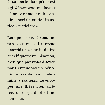
à sa porte lors­qu’il s’est
agi
d’in­ter­ve­nir
en faveur
d’une vic­time de la vin­
dicte sociale ou de l’in­jus­
tice « justicière ».
Lorsque nous disons ne
pas voir en « La revue
anar­chiste » une ini­tia­tive
spé­ci­fi­que­ment d’ac­tion,
c’est que par
revue d’ac­tion
nous enten­dons un pério­
dique réso­lu­ment déter­
mi­né à sou­te­nir, déve­lop­
per une thèse bien arrê­
tée, un corps de doc­trine
compact.