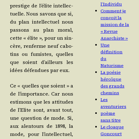
l’Individu
pres­tige de l’é­lite intel­lec­
Comment je
tuelle. Nous savons que si,
conçoit la
du plan intel­lec­tuel nous
mission de la
pas­sons au plan moral,
« Revue
cette « élite », pour un sin­
Anarchiste »
Une
cère, ren­ferme neuf cabo­
définition
tins ou fumistes, quelles
du
que soient d’ailleurs les
Naturisme
idées défen­dues par eux.
La poésie
héroïque
Ce « quelles que soient » a
des grands
chemins
de l’im­por­tance. Car nous
Les
esti­mons que les atti­tudes
aventuriers
de l’E­lite sont, avant tout,
poème
une ques­tion de mode. Si,
sans titre
aux alen­tours de 1898, la
Le cloaque
mode, pour l’in­tel­lec­tuel,
Goncourt