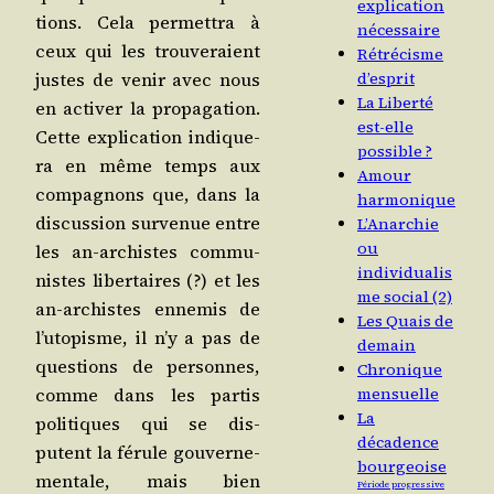
explication
tions. Cela per­met­tra à
nécessaire
ceux qui les trou­ve­raient
Rétrécisme
justes de venir avec nous
d’esprit
La Liberté
en acti­ver la pro­pa­ga­tion.
est-elle
Cette expli­ca­tion indi­que­
possible ?
ra en même temps aux
Amour
com­pa­gnons que, dans la
harmonique
dis­cus­sion sur­ve­nue entre
L’Anarchie
ou
les an-archistes com­mu­
individualis
nistes liber­taires (?) et les
me social (2)
an-archistes enne­mis de
Les Quais de
l’u­to­pisme, il n’y a pas de
demain
ques­tions de per­sonnes,
Chronique
comme dans les par­tis
mensuelle
La
poli­tiques qui se dis­
décadence
putent la férule gou­ver­ne­
bourgeoise
men­tale, mais bien
Période progressive