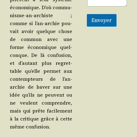
éco­no­mique. D’où com­mu­
nisme-an-archiste ;
Envoyer
comme si l’an-archie pou­
vait avoir quelque chose
de com­mun avec une
forme éco­no­mique quel­
conque. De là confu­sion,
et d’au­tant plus regret­
table qu’elle per­met aux
contemp­teurs de l’an-
archie de baver sur une
idée qu’ils ne peuvent ou
ne veulent com­prendre,
mais qui prête faci­le­ment
à la cri­tique grâce à cette
même confusion.