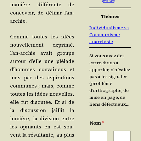
(1792 – 1830)
manière dif­fé­rente de
conce­voir, de défi­nir l’an-
Thèmes
archie.
Individualisme vs
Communisme
Comme toutes les idées
anarchiste
nou­vel­le­ment expri­mé,
l’an-archie avait grou­pé
Si vous avez des
autour d’elle une pléiade
corrections à
d’hommes convain­cus et
apporter, n’hésitez
pas à les signaler
unis par des aspi­ra­tions
(problème
com­munes ; mais, comme
d’orthographe, de
toutes les idées nou­velles,
mise en page, de
elle fut dis­cu­tée. Et si de
liens défectueux…
la dis­cus­sion jaillit la
lumière, la divi­sion entre
Nom
*
les opi­nants en est sou­
vent la résul­tante, au plus