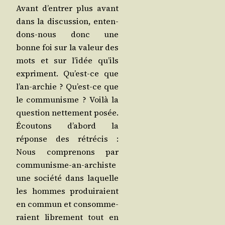
Avant d’en­trer plus avant
dans la dis­cus­sion, enten­
dons-nous donc une
bonne foi sur la valeur des
mots et sur l’i­dée qu’ils
expriment. Qu’est-ce que
l’an-archie ? Qu’est-ce que
le com­mu­nisme ? Voi­là la
ques­tion net­te­ment posée.
Écou­tons d’a­bord la
réponse des rétré­cis :
Nous com­pre­nons par
com­mu­nisme-an-archiste
une socié­té dans laquelle
les hommes pro­dui­raient
en com­mun et consom­me­
raient libre­ment tout en