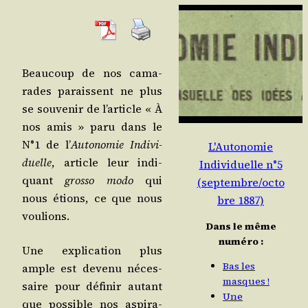
Beau­coup de nos cama­
rades paraissent ne plus
se sou­ve­nir de l’ar­ticle « À
nos amis » paru dans le
N°1 de l’
Auto­no­mie Indi­vi­
L'Autonomie
duelle
, article leur indi­
Individuelle n°5
quant
gros­so modo
qui
(septembre/octo
nous étions, ce que nous
bre 1887)
voulions.
Dans le même
numéro :
Une expli­ca­tion plus
Bas les
ample est deve­nu néces­
masques !
saire pour défi­nir autant
Une
que pos­sible nos aspi­ra­