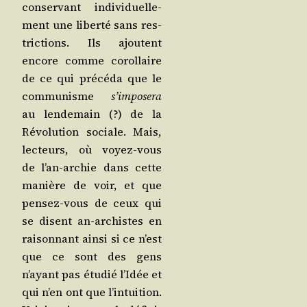
conser­vant indi­vi­duel­le­
ment une liber­té sans res­
tric­tions. Ils ajoutent
encore comme corol­laire
de ce qui pré­cé­da que le
com­mu­nisme
s’im­po­se­ra
au len­de­main (?) de la
Révo­lu­tion sociale. Mais,
lec­teurs, où voyez-vous
de l’an-archie dans cette
manière de voir, et que
pen­sez-vous de ceux qui
se disent an-archistes en
rai­son­nant ain­si si ce n’est
que ce sont des gens
n’ayant pas étu­dié l’I­dée et
qui n’en ont que l’in­tui­tion.