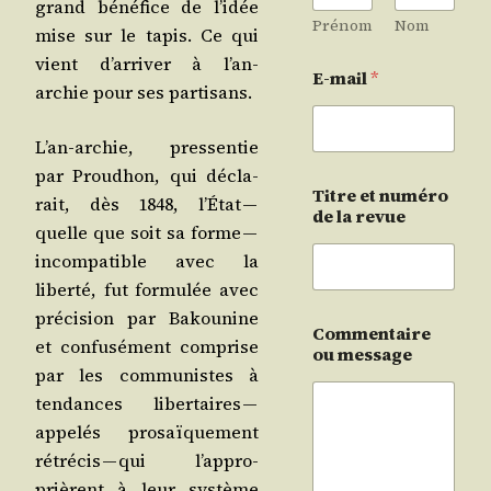
grand béné­fice de l’i­dée
Prénom
Nom
mise sur le tapis. Ce qui
vient d’ar­ri­ver à l’an-
E-mail
*
archie pour ses partisans.
L’an-archie, pres­sen­tie
par Prou­dhon, qui décla­
Titre et numéro
rait, dès 1848, l’É­tat —
de la revue
quelle que soit sa forme —
incom­pa­tible avec la
liber­té, fut for­mu­lée avec
pré­ci­sion par Bakou­nine
Commentaire
et confu­sé­ment com­prise
ou message
par les com­mu­nistes à
ten­dances liber­taires —
appe­lés pro­saï­que­ment
rétré­cis — qui l’ap­pro­
prièrent à leur sys­tème