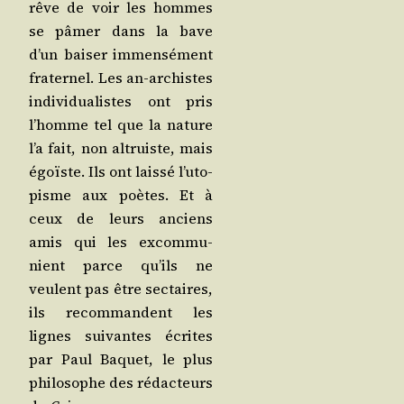
rêve de voir les hommes
se pâmer dans la bave
d’un bai­ser immen­sé­ment
fra­ter­nel. Les an-archistes
indi­vi­dua­listes ont pris
l’homme tel que la nature
l’a fait, non altruiste, mais
égoïste. Ils ont lais­sé l’u­to­
pisme aux poètes. Et à
ceux de leurs anciens
amis qui les excom­mu­
nient parce qu’ils ne
veulent pas être sec­taires,
ils recom­mandent les
lignes sui­vantes écrites
par Paul Baquet, le plus
phi­lo­sophe des rédac­teurs