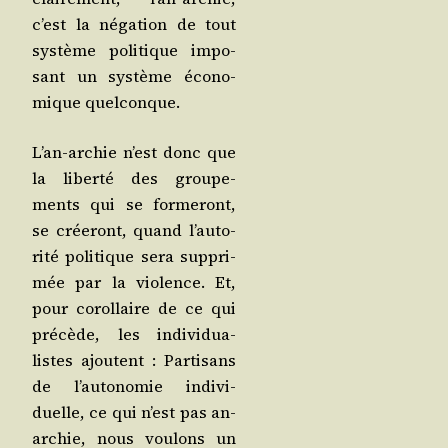
c’est la néga­tion de tout
sys­tème poli­tique impo­
sant un sys­tème éco­no­
mique quelconque.
L’an-archie n’est donc que
la liber­té des grou­pe­
ments qui se for­me­ront,
se crée­ront, quand l’au­to­
ri­té poli­tique sera sup­pri­
mée par la vio­lence. Et,
pour corol­laire de ce qui
pré­cède, les indi­vi­dua­
listes ajoutent : Par­ti­sans
de l’au­to­no­mie indi­vi­
duelle, ce qui n’est pas an-
archie, nous vou­lons un