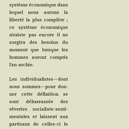
sys­tème éco­no­mique dans
lequel nous aurons la
liber­té la plus com­plète ;
ce sys­tème éco­no­mique
n’existe pas encore il ne
sur­gi­ra des besoins du
moment que lorsque les
hommes auront com­pris
l’an-archie.
Les indi­vi­dua­listes — dont
nous sommes — pour don­
ner cette défi­ni­tion se
sont débar­ras­sée des
rêve­ries socia­liste-sen­ti­
men­tales et laissent aux
par­ti­sans de celles-ci le