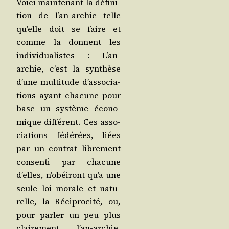
Voi­ci main­te­nant la défi­ni­
tion de l’an-archie telle
qu’elle doit se faire et
comme la donnent les
indi­vi­dua­listes : L’an-
archie, c’est la syn­thèse
d’une mul­ti­tude d’as­so­cia­
tions ayant cha­cune pour
base un sys­tème éco­no­
mique dif­fé­rent. Ces asso­
cia­tions fédé­rées, liées
par un contrat libre­ment
consen­ti par cha­cune
d’elles, n’o­béi­ront qu’a une
seule loi morale et natu­
relle, la Réci­pro­ci­té, ou,
pour par­ler un peu plus
clai­re­ment, l’an-archie,