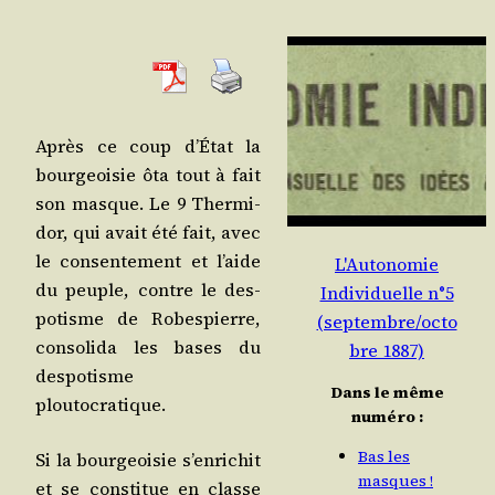
Après ce coup d’É­tat la
bour­geoi­sie ôta tout à fait
son masque. Le 9 Ther­mi­
dor, qui avait été fait, avec
le consen­te­ment et l’aide
L'Autonomie
du peuple, contre le des­
Individuelle n°5
po­tisme de Robes­pierre,
(septembre/octo
conso­li­da les bases du
bre 1887)
des­po­tisme
Dans le même
ploutocratique.
numéro :
Bas les
Si la bour­geoi­sie s’en­ri­chit
masques !
et se consti­tue en classe