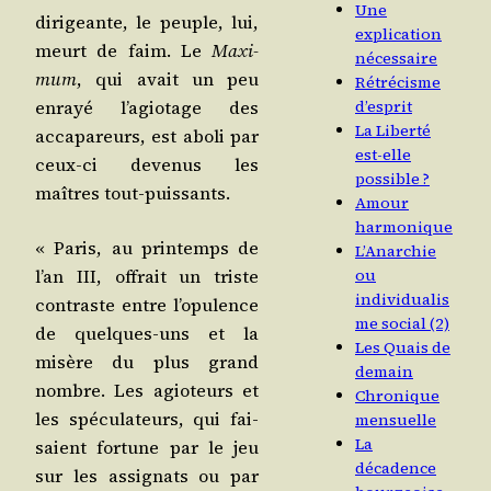
Une
diri­geante, le peuple, lui,
explication
meurt de faim. Le
Maxi­
nécessaire
mum
, qui avait un peu
Rétrécisme
enrayé l’a­gio­tage des
d’esprit
La Liberté
acca­pa­reurs, est abo­li par
est-elle
ceux-ci deve­nus les
possible ?
maîtres tout-puissants.
Amour
harmonique
« Paris, au prin­temps de
L’Anarchie
l’an III, offrait un triste
ou
individualis
contraste entre l’o­pu­lence
me social (2)
de quelques-uns et la
Les Quais de
misère du plus grand
demain
nombre. Les agio­teurs et
Chronique
les spé­cu­la­teurs, qui fai­
mensuelle
La
saient for­tune par le jeu
décadence
sur les assi­gnats ou par