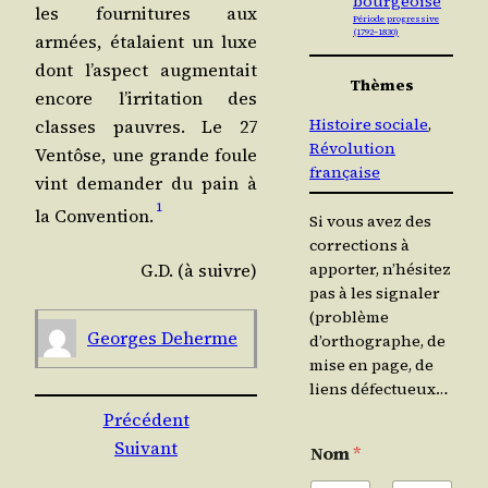
bourgeoise
les four­ni­tures aux
Période progressive
(1792 – 1830)
armées, éta­laient un luxe
dont l’as­pect aug­men­tait
Thèmes
encore l’ir­ri­ta­tion des
Histoire sociale
, 
classes pauvres. Le 27
Révolution
Ven­tôse, une grande foule
française
vint deman­der du pain à
1
la Conven­tion.
Si vous avez des
corrections à
G.D. (à suivre)
apporter, n’hésitez
pas à les signaler
(problème
Georges Deherme
d’orthographe, de
mise en page, de
liens défectueux…
Précédent
Suivant
Nom
*