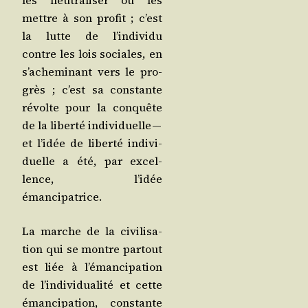
les neu­tra­li­ser ou les
mettre à son pro­fit ; c’est
la lutte de l’in­di­vi­du
contre les lois sociales, en
s’a­che­mi­nant vers le pro­
grès ; c’est sa constante
révolte pour la conquête
de la liber­té indi­vi­duelle —
et l’i­dée de liber­té indi­vi­
duelle a été, par excel­
lence, l’i­dée
émancipatrice.
La marche de la civi­li­sa­
tion qui se montre par­tout
est liée à l’é­man­ci­pa­tion
de l’in­di­vi­dua­li­té et cette
éman­ci­pa­tion, constante