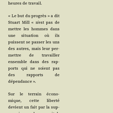
heures de travail.
« Le but du pro­grès » a dit
Stuart Mill « n’est pas de
mettre les hommes dans
une situa­tion où ils
puissent se pas­ser les uns
des autres, mais leur per­
mettre de tra­vailler
ensemble dans des rap­
ports qui ne soient pas
des rap­ports de
dépendance ».
Sur le ter­rain éco­no­
mique, cette liber­té
devient un fait par la sup­