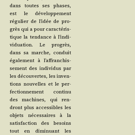
dans toutes ses phases,
est le déve­lop­pe­ment
régu­lier de l’i­dée de pro­
grès qui a pour carac­té­ris­
tique la ten­dance à l’in­di­
vi­dua­tion. Le pro­grès,
dans sa marche, conduit
éga­le­ment à l’af­fran­chis­
se­ment des indi­vi­dus par
les décou­vertes, les inven­
tions nou­velles et le per­
fec­tion­ne­ment conti­nu
des machines, qui ren­
dront plus acces­sibles les
objets néces­saires à la
satis­fac­tion des besoins
tout en dimi­nuant les