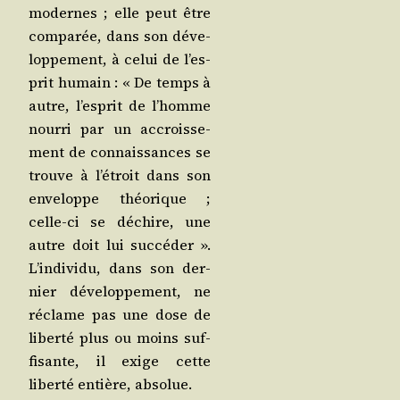
modernes ; elle peut être
com­pa­rée, dans son déve­
lop­pe­ment, à celui de l’es­
prit humain : « De temps à
autre, l’es­prit de l’homme
nour­ri par un accrois­se­
ment de connais­sances se
trouve à l’é­troit dans son
enve­loppe théo­rique ;
celle-ci se déchire, une
autre doit lui suc­cé­der ».
L’in­di­vi­du, dans son der­
nier déve­lop­pe­ment, ne
réclame pas une dose de
liber­té plus ou moins suf­
fi­sante, il exige cette
liber­té entière, absolue.