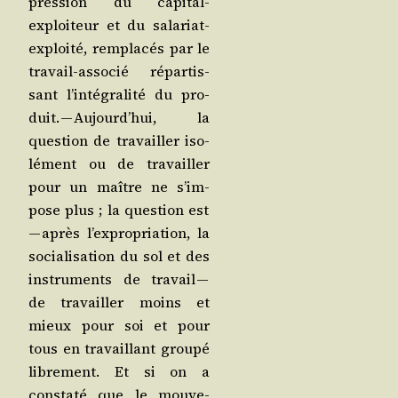
pres­sion du capi­tal-
exploi­teur et du sala­riat-
exploi­té, rem­pla­cés par le
tra­vail-asso­cié répar­tis­
sant l’in­té­gra­li­té du pro­
duit. — Aujourd’­hui, la
ques­tion de tra­vailler iso­
lé­ment ou de tra­vailler
pour un maître ne s’im­
pose plus ; la ques­tion est
— après l’ex­pro­pria­tion, la
socia­li­sa­tion du sol et des
ins­tru­ments de tra­vail —
de tra­vailler moins et
mieux pour soi et pour
tous en tra­vaillant grou­pé
libre­ment. Et si on a
consta­té que le mou­ve­