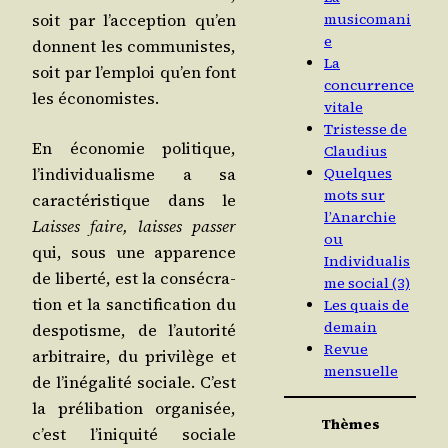
soit par l’ac­cep­tion qu’en
musicomani
e
donnent les com­mu­nistes,
La
soit par l’emploi qu’en font
concurrence
les économistes.
vitale
Tristesse de
En éco­no­mie poli­tique,
Claudius
l’in­di­vi­dua­lisme a sa
Quelques
mots sur
carac­té­ris­tique dans le
l’Anarchie
Laisses faire, laisses pas­ser
ou
qui, sous une appa­rence
Individualis
de liber­té, est la consé­cra­
me social (3)
tion et la sanc­ti­fi­ca­tion du
Les quais de
demain
des­po­tisme, de l’au­to­ri­té
Revue
arbi­traire, du pri­vi­lège et
mensuelle
de l’i­né­ga­li­té sociale. C’est
la pré­li­ba­tion orga­ni­sée,
Thèmes
c’est l’i­ni­qui­té sociale