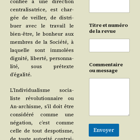
confiée à une direc­tion
cen­tra­li­sa­trice, est char­
gée de veiller, de dis­tri­
Titre et numéro
buer avec le tra­vail le
de la revue
bien-être, le bon­heur aux
membres de la Socié­té, à
laquelle sont immo­lées
digni­té, liber­té, per­son­na­
Commentaire
li­té, sous pré­texte
ou message
d’égalité.
L’In­di­vi­dua­lisme socia­
liste révo­lu­tion­naire ou
An-archisme, s’il doit être
consi­dé­ré comme une
néga­tion, c’est comme
Envoyer
celle de tout des­po­tisme,
de toute auto­ri­té contrai­