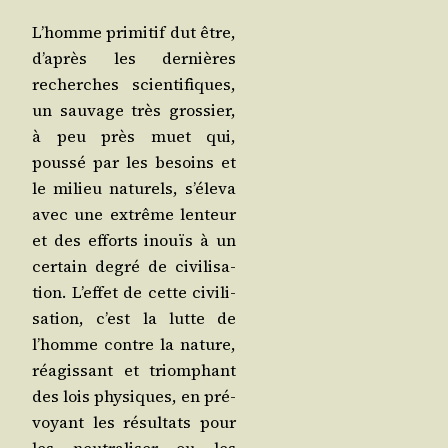
L’homme pri­mi­tif dut être,
d’a­près les der­nières
recherches scien­ti­fiques,
un sau­vage très gros­sier,
à peu près muet qui,
pous­sé par les besoins et
le milieu natu­rels, s’é­le­va
avec une extrême len­teur
et des efforts inouïs à un
cer­tain degré de civi­li­sa­
tion. L’ef­fet de cette civi­li­
sa­tion, c’est la lutte de
l’homme contre la nature,
réagis­sant et triom­phant
des lois phy­siques, en pré­
voyant les résul­tats pour