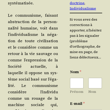
systématisée.
doctrine
, 
Individualisme
Le com­mu­nisme, fai­sant
Si vous avez des
abs­trac­tion de la per­son­
corrections à
na­li­té humaine, voit dans
apporter, n’hésitez
l’in­di­vi­dua­lisme la néga­
pas à les signaler
tion de toute civi­li­sa­tion
(problème
d’orthographe, de
et le consi­dère comme un
mise en page, de
retour à la vie sau­vage ou
liens défectueux…
comme l’ex­pres­sion de la
Socié­té actuelle, à
Nom
*
laquelle il oppose un sys­
tème social basé sur l’é­ga­
li­té. Le com­mu­nisme
consi­dère l’in­di­vi­du
Prénom
Nom
comme un rouage de la
E-mail
*
machine sociale qui,