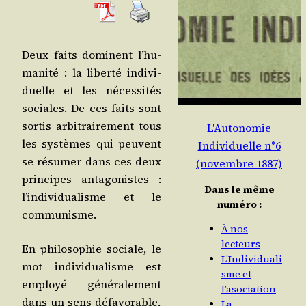
Deux faits dominent l’hu­
ma­ni­té : la liber­té indi­vi­
duelle et les néces­si­tés
sociales. De ces faits sont
sor­tis arbi­trai­re­ment tous
L'Autonomie
les sys­tèmes qui peuvent
Individuelle n°6
se résu­mer dans ces deux
(novembre 1887)
prin­cipes anta­go­nistes :
Dans le même
l’in­di­vi­dua­lisme et le
numéro :
communisme.
À nos
lecteurs
En phi­lo­so­phie sociale, le
L’Individuali
mot indi­vi­dua­lisme est
sme et
employé géné­ra­le­ment
l’asociation
dans un sens défa­vo­rable,
La