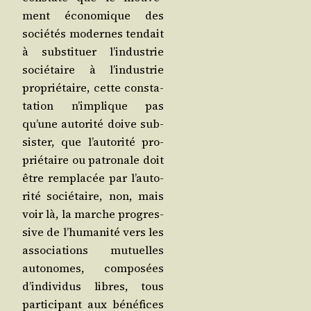
ment éco­no­mique des
socié­tés modernes ten­dait
à sub­sti­tuer l’in­dus­trie
socié­taire à l’in­dus­trie
pro­prié­taire, cette consta­
ta­tion n’im­plique pas
qu’une auto­ri­té doive sub­
sis­ter, que l’au­to­ri­té pro­
prié­taire ou patro­nale doit
être rem­pla­cée par l’au­to­
ri­té socié­taire, non, mais
voir là, la marche pro­gres­
sive de l’hu­ma­ni­té vers les
asso­cia­tions mutuelles
auto­nomes, com­po­sées
d’in­di­vi­dus libres, tous
par­ti­ci­pant aux béné­fices