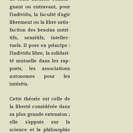
gnant ou entra­vant, pour
l’in­di­vi­du, la facul­té d’a­gir
libre­ment ou la libre satis­
fac­tion des besoins nutri­
tifs, sen­si­tifs, intel­lec­
tuels. Il pose en prin­cipe :
l’in­di­vi­du libre, la soli­da­ri­
té mutuelle dans les rap­
ports, les asso­cia­tions
auto­nomes pour les
intérêts.
Cette théo­rie est celle de
la liber­té consi­dé­rée dans
sa plus grande exten­sion ;
elle s’ap­puie sur la
science et la phi­lo­so­phie