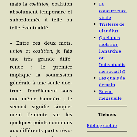
mais la
coa­li­tion
, coa­li­tion
La
concurrence
abso­lu­ment tem­po­raire et
vitale
subor­don­née à telle ou
Tristesse de
telle éventualité.
Claudius
Quelques
« Entre ces deux mots,
mots sur
union
et
coa­li­tion
, je fais
l’Anarchie
ou
une très grande dif­fé­
Individualis
rence ; le pre­mier
me social (3)
implique la sou­mis­sion
Les quais de
géné­rale à une seule doc­
demain
trine, l’en­rô­le­ment sous
Revue
une même ban­nière ; le
mensuelle
second signi­fie sim­ple­
ment l’en­tente sur les
Thèmes
quelques points com­muns
Bibliographie
aux dif­fé­rents par­tis révo­