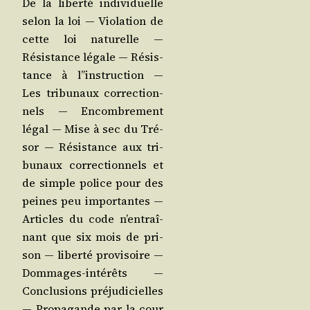
De la liber­té indi­vi­duelle
selon la loi ― Vio­la­tion de
cette loi natu­relle ―
Résis­tance légale ― Résis­
tance à l”instruction ―
Les tri­bu­naux cor­rec­tion­
nels ― Encom­bre­ment
légal ― Mise à sec du Tré­
sor ― Résis­tance aux tri­
bu­naux cor­rec­tion­nels et
de simple police pour des
peines peu impor­tantes ―
Articles du code n’en­traî­
nant que six mois de pri­
son ― liber­té pro­vi­soire ―
Dom­mages-inté­rêts ―
Conclu­sions pré­ju­di­cielles
― Pro­pa­gande par la cour