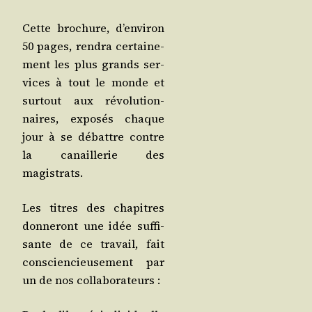
Cette bro­chure, d’en­vi­ron
50 pages, ren­dra cer­tai­ne­
ment les plus grands ser­
vices à tout le monde et
sur­tout aux révo­lu­tion­
naires, expo­sés chaque
jour à se débattre contre
la canaille­rie des
magistrats.
Les titres des cha­pitres
don­ne­ront une idée suf­fi­
sante de ce tra­vail, fait
conscien­cieu­se­ment par
un de nos collaborateurs :