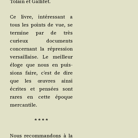
Tolain et Gallifet.
Ce livre, inté­res­sant a
tous les points de vue, se
ter­mine par de très
curieux docu­ments
concer­nant la répres­sion
ver­saillaise. Le meilleur
éloge que nous en puis­
sions faire, c’est de dire
que les œuvres ain­si
écrites et pen­sées sont
rares en cette époque
mercantile.
* * * *
Nous recom­man­dons à la