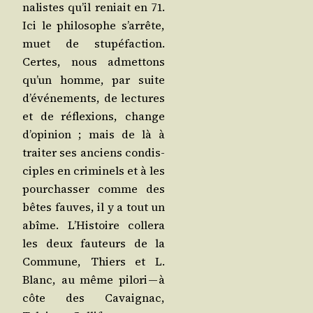
na­listes qu’il reniait en 71.
Ici le phi­lo­sophe s’ar­rête,
muet de stu­pé­fac­tion.
Certes, nous admet­tons
qu’un homme, par suite
d’é­vé­ne­ments, de lec­tures
et de réflexions, change
d’o­pi­nion ; mais de là à
trai­ter ses anciens condis­
ciples en cri­mi­nels et à les
pour­chas­ser comme des
bêtes fauves, il y a tout un
abîme. L’His­toire col­le­ra
les deux fau­teurs de la
Com­mune, Thiers et L.
Blanc, au même pilo­ri — à
côte des Cavai­gnac,