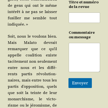
Titre et numéro
de gens qui ont le même
de la revue
inté­rêt à ne pas se lais­ser
fusiller me semble tout
indiquée. »
Commentaire
Soit, nous le vou­lons bien.
ou message
Mais Mala­to devrait
remar­quer que ce qu’il
appelle coa­li­tion existe
taci­te­ment non seule­ment
entre nous et les dif­fé­
rents par­tis révo­lu­tion­
naires, mais entre tous les
Envoyer
par­tis d’op­po­si­tion, quels
que soit la teinte de leur
monar­chisme, le vic­to­
risme ou le jéro­misme, de