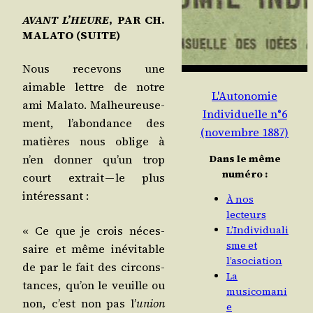
AVANT L’HEURE
, PAR CH.
MALATO (SUITE)
Nous rece­vons une
aimable lettre de notre
L'Autonomie
ami Mala­to. Mal­heu­reu­se­
Individuelle n°6
ment, l’a­bon­dance des
(novembre 1887)
matières nous oblige à
Dans le même
n’en don­ner qu’un trop
numéro :
court extrait — le plus
intéressant :
À nos
lecteurs
« Ce que je crois néces­
L’Individuali
sme et
saire et même inévi­table
l’asociation
de par le fait des cir­cons­
La
tances, qu’on le veuille ou
musicomani
non, c’est non pas l’
union
e