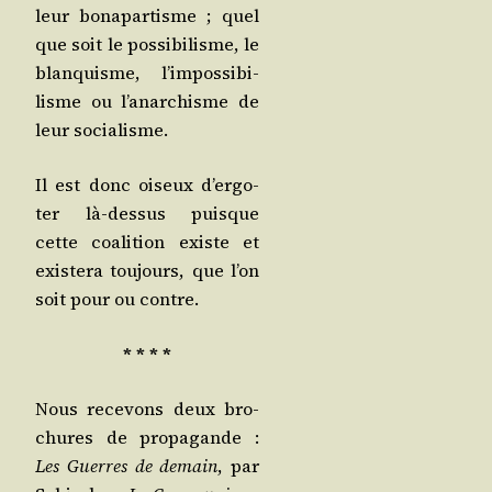
leur bona­par­tisme ; quel
que soit le pos­si­bi­lisme, le
blan­quisme, l’im­pos­si­bi­
lisme ou l’a­nar­chisme de
leur socialisme.
Il est donc oiseux d’er­go­
ter là-des­sus puisque
cette coa­li­tion existe et
exis­te­ra tou­jours, que l’on
soit pour ou contre.
* * * *
Nous rece­vons deux bro­
chures de pro­pa­gande :
Les Guerres de demain
, par