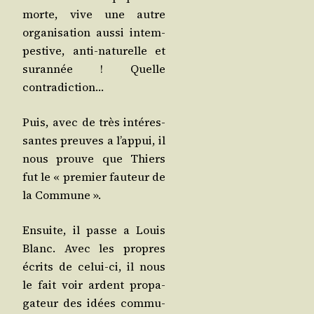
morte, vive une autre
orga­ni­sa­tion aus­si intem­
pes­tive, anti-natu­relle et
sur­an­née ! Quelle
contradiction…
Puis, avec de très inté­res­
santes preuves a l’ap­pui, il
nous prouve que Thiers
fut le « pre­mier fau­teur de
la Commune ».
Ensuite, il passe a Louis
Blanc. Avec les propres
écrits de celui-ci, il nous
le fait voir ardent pro­pa­
ga­teur des idées com­mu­