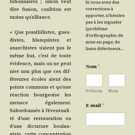
lu­tion­naires ; union veut
Si vous avez des
dire fusion, coa­li­tion est
corrections à
apporter, n’hésitez
moins qu’alliance.
pas à les signaler
(problème
« Que pos­si­bi­listes, gues­
d’orthographe, de
distes, blan­quistes et
mise en page, de
anar­chistes n’aient pas le
liens défectueux…
même but, c’est de toute
évi­dence, mais on ne peut
Nom
*
nier non plus que ces dif­
fé­rentes écoles aient des
points com­muns et qu’une
Prénom
Nom
réac­tion bour­geoise les
menace éga­le­ment.
E-mail
*
Subor­don­née à l’é­ven­tua­li­
té d’une res­tau­ra­tion ou
d’une dic­ta­ture bou­lan­
giste, cette concen­tra­tion