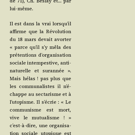
de 71), Ch. Bes­lay et… par
lui-même.
Il est dans la vrai lors­qu’il
affirme que la Révo­lu­tion
du 18 mars devait avor­ter
« parce qu’il s’y mêla des
pré­ten­tions d’or­ga­ni­sa­tion
sociale intem­pes­tive, anti-
natu­relle et sur­an­née ».
Mais hélas ! pas plus que
les com­mu­na­listes il n’é­
chappe au sec­ta­risme et à
l’u­to­pisme. Il s’é­crie : « Le
com­mu­nisme est mort,
vive le mutua­lisme ! »
c’est-à-dire, une orga­ni­sa­
tion sociale uto­pique est