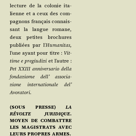
lec­ture de la colo­nie ita­
lienne et a ceux des com­
pa­gnons fran­çais connais­
sant la langue romane,
deux petites bro­chures
publiées par l’
Huma­ni­tas
,
l’une ayant pour titre :
Vit­
time e pre­giu­di­zi
et l’autre :
Pet XXIII anni­ver­sa­rio del­la
fon­da­ziome dell’ asso­cia­
zione inter­na­tio­nale del’
Avo­ra­to­ri
.
(SOUS PRESSE)
LA
RÉVOLTE JURIDIQUE
.
MOYEN DE COMBATTRE
LES MAGISTRATS AVEC
LEURS PROPRES ARMES.