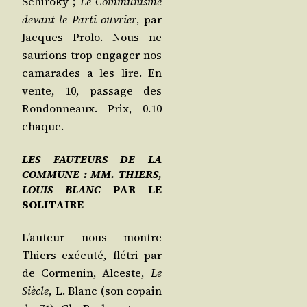
Schi­ro­ky ;
Le Com­mu­nisme
devant le Par­ti ouvrier
, par
Jacques Pro­lo. Nous ne
sau­rions trop enga­ger nos
cama­rades a les lire. En
vente, 10, pas­sage des
Ron­don­neaux. Prix, 0.10
chaque.
LES FAUTEURS DE LA
COMMUNE : MM. THIERS,
LOUIS BLANC
PAR LE
SOLITAIRE
L’au­teur nous montre
Thiers exé­cu­té, flé­tri par
de Cor­me­nin, Alceste,
Le
Siècle
, L. Blanc (son copain