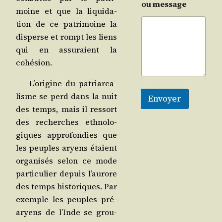
ou message
moine et que la liqui­da­
tion de ce patri­moine la
dis­perse et rompt les liens
qui en assu­raient la
cohésion.
L’o­ri­gine du patriar­ca­
lisme se perd dans la nuit
Envoyer
des temps, mais il res­sort
des recherches eth­no­lo­
giques appro­fon­dies que
les peuples aryens étaient
orga­ni­sés selon ce mode
par­ti­cu­lier depuis l’au­rore
des temps his­to­riques. Par
exemple les peuples pré-
aryens de l’Inde se grou­