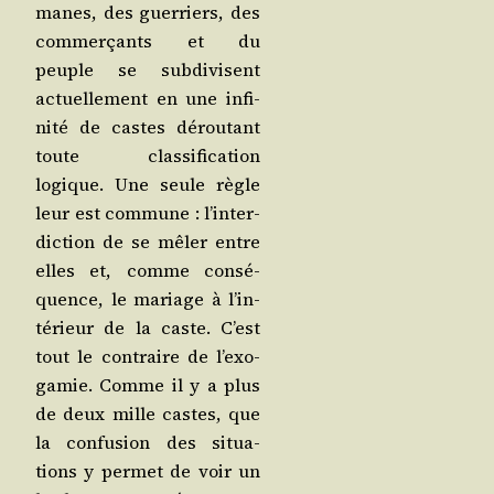
manes, des guer­riers, des
com­mer­çants et du
peuple se sub­di­visent
actuel­le­ment en une infi­
ni­té de castes dérou­tant
toute clas­si­fi­ca­tion
logique. Une seule règle
leur est com­mune : l’in­ter­
dic­tion de se mêler entre
elles et, comme consé­
quence, le mariage à l’in­
té­rieur de la caste. C’est
tout le contraire de l’exo­
ga­mie. Comme il y a plus
de deux mille castes, que
la confu­sion des situa­
tions y per­met de voir un