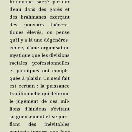
brah­mane sacré por­teur
d’eau dans des gares et
des brah­manes exer­çant
des pou­voirs théo­cra­
tiques éle­vés, on pense
qu’il y a là une dégé­né­res­
cence, d’une orga­ni­sa­tion
mys­tique que les divi­sions
raciales, pro­fes­sion­nelles
et poli­tiques ont com­pli­
quée à plai­sir. Un seul fait
est cer­tain : la puis­sance
tra­di­tion­nelle qui déforme
le juge­ment de ces mil­
lions d’hin­dous s’é­vi­tant
soi­gneu­se­ment et se puri­
fiant des inévi­tables
contacts impurs que leur