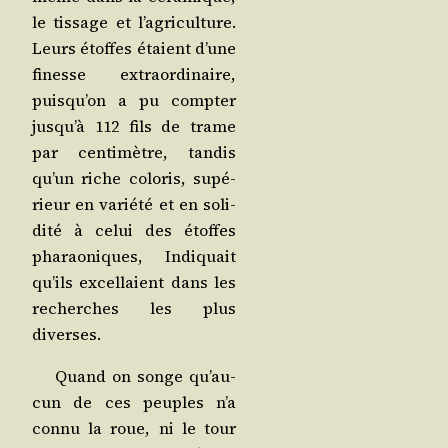
le tis­sage et l’a­gri­cul­ture.
Leurs étoffes étaient d’une
finesse extra­or­di­naire,
puis­qu’on a pu comp­ter
jus­qu’à 112 fils de trame
par cen­ti­mètre, tan­dis
qu’un riche colo­ris, supé­
rieur en varié­té et en soli­
di­té à celui des étoffes
pha­rao­niques, Indi­quait
qu’ils excel­laient dans les
recherches les plus
diverses.
Quand on songe qu’au­
cun de ces peuples n’a
connu la roue, ni le tour