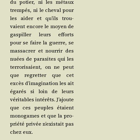
du potier, ni les métaux
trem­pés, ni le che­val pour
les aider et qu’ils trou­
vaient encore le moyen de
gas­piller leurs efforts
pour se faire la guerre, se
mas­sa­crer et nour­rir des
nuées de para­sites qui les
ter­ro­ri­saient, on ne peut
que regret­ter que cet
excès d’i­ma­gi­na­tion les ait
éga­rés si loin de leurs
véri­tables inté­rêts. J’a­joute
que ces peuples étaient
mono­games et que la pro­
prié­té pri­vée n’exis­tait pas
chez eux.