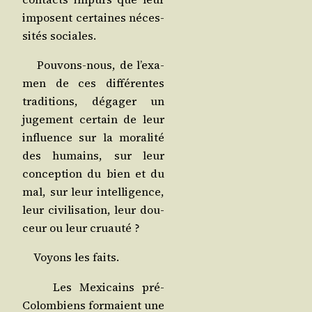
imposent cer­taines néces­
si­tés sociales.
Pou­vons-nous, de l’exa­
men de ces dif­fé­rentes
tra­di­tions, déga­ger un
juge­ment cer­tain de leur
influence sur la mora­li­té
des humains, sur leur
concep­tion du bien et du
mal, sur leur intel­li­gence,
leur civi­li­sa­tion, leur dou­
ceur ou leur cruauté ?
Voyons les faits.
Les Mexi­cains pré-
Colom­biens for­maient une