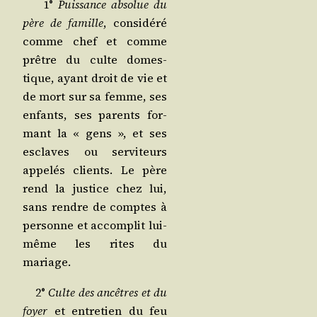
1°
Puis­sance abso­lue du
père de famille
, consi­dé­ré
comme chef et comme
prêtre du culte domes­
tique, ayant droit de vie et
de mort sur sa femme, ses
enfants, ses parents for­
mant la « gens », et ses
esclaves ou ser­vi­teurs
appe­lés clients. Le père
rend la jus­tice chez lui,
sans rendre de comptes à
per­sonne et accom­plit lui-
même les rites du
mariage.
2°
Culte des ancêtres et du
foyer
et entre­tien du feu