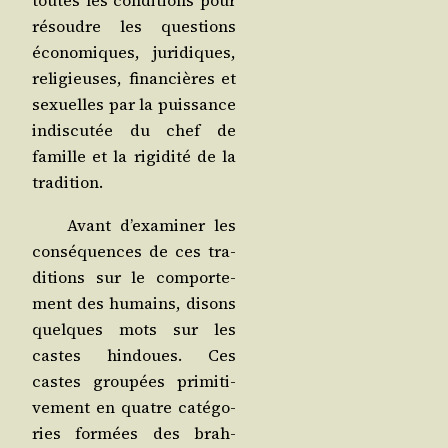
toutes les condi­tions pour
résoudre les ques­tions
éco­no­miques, juri­diques,
reli­gieuses, finan­cières et
sexuelles par la puis­sance
indis­cu­tée du chef de
famille et la rigi­di­té de la
tradition.
Avant d’exa­mi­ner les
consé­quences de ces tra­
di­tions sur le com­por­te­
ment des humains, disons
quelques mots sur les
castes hin­doues. Ces
castes grou­pées pri­mi­ti­
ve­ment en quatre caté­go­
ries for­mées des brah­