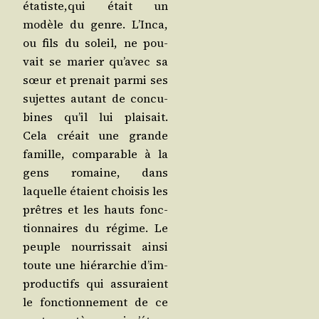
étatiste,qui était un
modèle du genre. L’In­ca,
ou fils du soleil, ne pou­
vait se marier qu’a­vec sa
sœur et pre­nait par­mi ses
sujettes autant de concu­
bines qu’il lui plai­sait.
Cela créait une grande
famille, com­pa­rable à la
gens romaine, dans
laquelle étaient choi­sis les
prêtres et les hauts fonc­
tion­naires du régime. Le
peuple nour­ris­sait ain­si
toute une hié­rar­chie d’im­
pro­duc­tifs qui assu­raient
le fonc­tion­ne­ment de ce