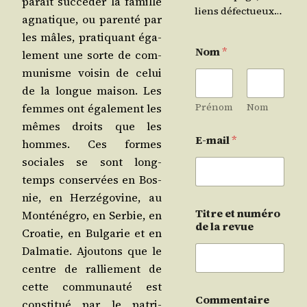
paraît suc­cé­der la famille
liens défectueux…
agna­tique, ou paren­té par
les mâles, pra­ti­quant éga­
Nom
*
le­ment une sorte de com­
mu­nisme voi­sin de celui
de la longue mai­son. Les
Prénom
Nom
femmes ont éga­le­ment les
mêmes droits que les
E-mail
*
hommes. Ces formes
sociales se sont long­
temps conser­vées en Bos­
nie, en Her­zé­go­vine, au
Titre et numéro
Mon­té­né­gro, en Ser­bie, en
de la revue
Croa­tie, en Bul­ga­rie et en
Dal­ma­tie. Ajou­tons que le
centre de ral­lie­ment de
cette com­mu­nau­té est
Commentaire
consti­tué par le patri­