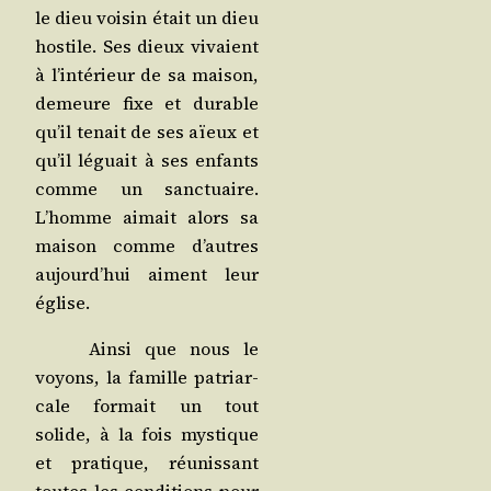
le dieu voi­sin était un dieu
hos­tile. Ses dieux vivaient
à l’in­té­rieur de sa mai­son,
demeure fixe et durable
qu’il tenait de ses aïeux et
qu’il léguait à ses enfants
comme un sanc­tuaire.
L’homme aimait alors sa
mai­son comme d’autres
aujourd’­hui aiment leur
église.
Ain­si que nous le
voyons, la famille patriar­
cale for­mait un tout
solide, à la fois mys­tique
et pra­tique, réunis­sant