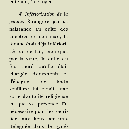
enten­du, à ce foyer.
4°
Infé­rio­ri­sa­tion de la
femme
. Étran­gère par sa
nais­sance au culte des
ancêtres de son mari, la
femme était déjà infé­rio­ri­
sée de ce fait, bien que,
par la suite, le culte du
feu sacré qu’elle était
char­gée d’en­tre­te­nir et
d’é­loi­gner de toute
souillure lui ren­dît une
sorte d’au­to­ri­té reli­gieuse
et que sa pré­sence fût
néces­saire pour les sacri­
fices aux dieux fami­liers.
Relé­guée dans le gyné­