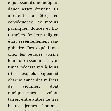
et jouis­sait d’une indé­pen­
dance assez éten­due. Ils
auraient pu être, en
consé­quence, de mœurs
paci­fiques, douces et fra­
ter­nelles. Or, leur reli­gion
était essen­tiel­le­ment san­
gui­naire. Des expé­di­tions
chez les peuples voi­sins
leur four­nis­saient les vic­
times néces­saires à leurs
rites, les­quels exi­geaient
chaque année des mil­liers
de vic­times, dont
quelques-unes volon­
taires, entre autres de très
beaux jeunes hommes