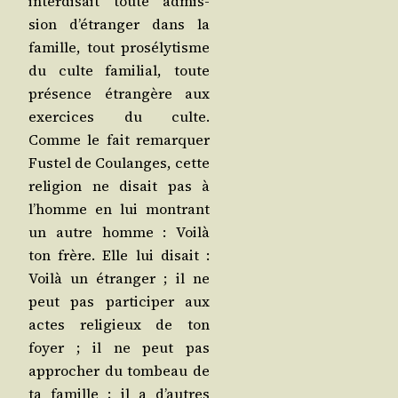
inter­di­sait toute admis­
sion d’é­tran­ger dans la
famille, tout pro­sé­ly­tisme
du culte fami­lial, toute
pré­sence étran­gère aux
exer­cices du culte.
Comme le fait remar­quer
Fus­tel de Cou­langes, cette
reli­gion ne disait pas à
l’homme en lui mon­trant
un autre homme : Voi­là
ton frère. Elle lui disait :
Voi­là un étran­ger ; il ne
peut pas par­ti­ci­per aux
actes reli­gieux de ton
foyer ; il ne peut pas
appro­cher du tom­beau de
ta famille ; il a d’autres