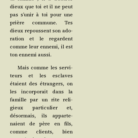
dieux que toi et il ne peut
pas s’u­nir à toi pour une
prière com­mune. Tes
dieux repoussent son ado­
ra­tion et le regardent
comme leur enne­mi, il est
ton enne­mi aussi.
Mais comme les ser­vi­
teurs et les esclaves
étaient des étran­gers, on
les incor­po­rait dans la
famille par un rite reli­
gieux par­ti­cu­lier et,
désor­mais, ils appar­te­
naient de père en fils,
comme clients, bien