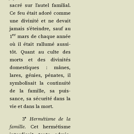
sacré sur l’au­tel fami­lial.
Ce feu était ado­ré comme
une divi­ni­té et ne devait
jamais s’é­teindre, sauf au
er
1
mars de chaque année
où il était ral­lu­mé aus­si­
tôt. Quant au culte des
morts et des divi­ni­tés
domes­tiques : mânes,
lares, génies, pénates, il
sym­bo­li­sait la conti­nui­té
de la famille, sa puis­
sance, sa sécu­ri­té dans la
vie et dans la mort.
3°
Her­mé­tisme de la
famille
. Cet her­mé­tisme