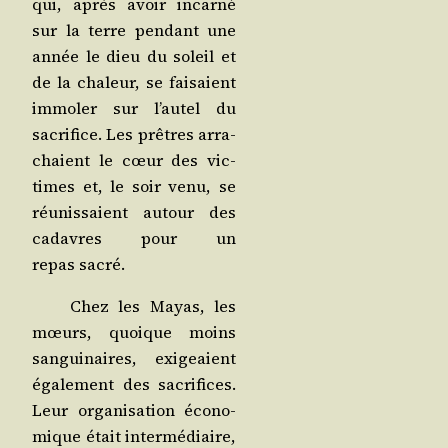
qui, après avoir incar­né
sur la terre pen­dant une
année le dieu du soleil et
de la cha­leur, se fai­saient
immo­ler sur l’au­tel du
sacri­fice. Les prêtres arra­
chaient le cœur des vic­
times et, le soir venu, se
réunis­saient autour des
cadavres pour un
repas sacré.
Chez les Mayas, les
mœurs, quoique moins
san­gui­naires, exi­geaient
éga­le­ment des sacri­fices.
Leur orga­ni­sa­tion éco­no­
mique était inter­mé­diaire,