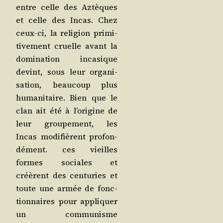
entre celle des Aztèques
et celle des Incas. Chez
ceux-ci, la reli­gion pri­mi­
ti­ve­ment cruelle avant la
domi­na­tion inca­sique
devint, sous leur orga­ni­
sa­tion, beau­coup plus
huma­ni­taire. Bien que le
clan ait été à l’o­ri­gine de
leur grou­pe­ment, les
Incas modi­fièrent pro­fon­
dé­ment. ces vieilles
formes sociales et
créèrent des cen­tu­ries et
toute une armée de fonc­
tion­naires pour appli­quer
un com­mu­nisme