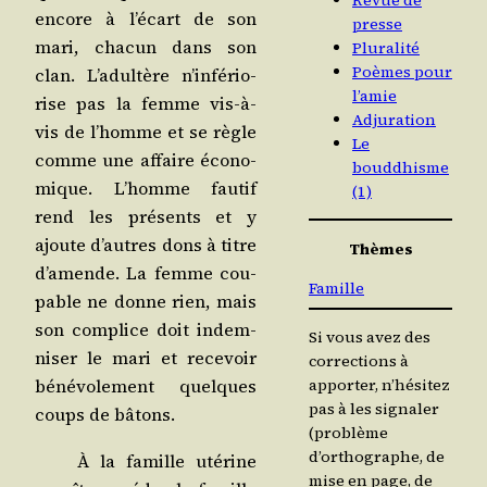
Revue de
encore à l’é­cart de son
presse
mari, cha­cun dans son
Pluralité
Poèmes pour
clan. L’a­dul­tère n’in­fé­rio­
l’amie
rise pas la femme vis-à-
Adjuration
vis de l’homme et se règle
Le
comme une affaire éco­no­
bouddhisme
mique. L’homme fau­tif
(1)
rend les pré­sents et y
ajoute d’autres dons à titre
Thèmes
d’a­mende. La femme cou­
Famille
pable ne donne rien, mais
son com­plice doit indem­
Si vous avez des
ni­ser le mari et rece­voir
corrections à
béné­vo­le­ment quelques
apporter, n’hésitez
pas à les signaler
coups de bâtons.
(problème
d’orthographe, de
À la famille uté­rine
mise en page, de