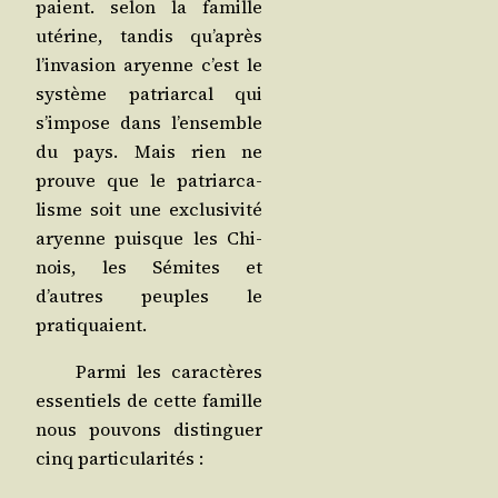
paient. selon la famille
uté­rine, tan­dis qu’a­près
l’in­va­sion aryenne c’est le
sys­tème patriar­cal qui
s’im­pose dans l’en­semble
du pays. Mais rien ne
prouve que le patriar­ca­
lisme soit une exclu­si­vi­té
aryenne puisque les Chi­
nois, les Sémites et
d’autres peuples le
pratiquaient.
Par­mi les carac­tères
essen­tiels de cette famille
nous pou­vons dis­tin­guer
cinq particularités :