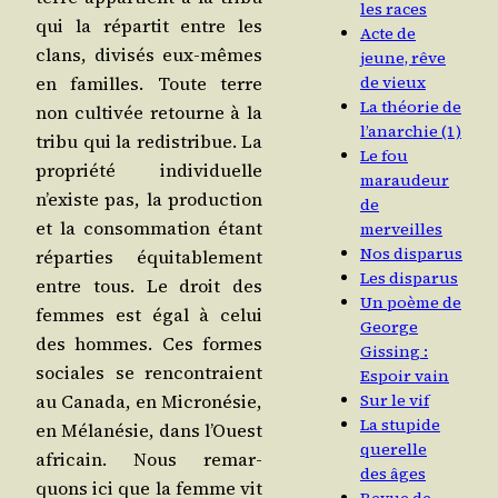
les races
qui la répar­tit entre les
Acte de
clans, divi­sés eux-mêmes
jeune, rêve
de vieux
en familles. Toute terre
La théorie de
non culti­vée retourne à la
l’anarchie (1)
tri­bu qui la redis­tri­bue. La
Le fou
pro­prié­té indi­vi­duelle
maraudeur
n’existe pas, la pro­duc­tion
de
et la consom­ma­tion étant
merveilles
Nos disparus
répar­ties équi­ta­ble­ment
Les disparus
entre tous. Le droit des
Un poème de
femmes est égal à celui
George
des hommes. Ces formes
Gissing :
sociales se ren­con­traient
Espoir vain
Sur le vif
au Cana­da, en Micro­né­sie,
La stupide
en Méla­né­sie, dans l’Ouest
querelle
afri­cain. Nous remar­
des âges
quons ici que la femme vit