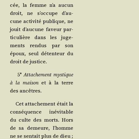
cée, la femme n’a aucun
droit, ne s’oc­cupe d’au­
cune acti­vi­té publique, ne
jouit d’au­cune faveur par­
ti­cu­lière dans les juge­
ments ren­dus par son
époux, seul déten­teur du
droit de justice.
5°
Atta­che­ment mys­tique
à la mai­son
et à la terre
des ancêtres.
Cet atta­che­ment était la
consé­quence inévi­table
du culte des morts. Hors
de sa demeure, l’homme
ne se sen­tait plus de dieu ;