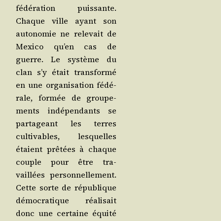
fédé­ra­tion puis­sante.
Chaque ville ayant son
auto­no­mie ne rele­vait de
Mexi­co qu’en cas de
guerre. Le sys­tème du
clan s’y était trans­for­mé
en une orga­ni­sa­tion fédé­
rale, for­mée de grou­pe­
ments indé­pen­dants se
par­ta­geant les terres
culti­vables, les­quelles
étaient prê­tées à chaque
couple pour être tra­
vaillées per­son­nel­le­ment.
Cette sorte de répu­blique
démo­cra­tique réa­li­sait
donc une cer­taine équi­té