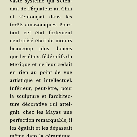
vaste sys­tème qui s’é­ten­
dait de l’É­qua­teur au Chi­li
et s’en­fon­çait dans les
forêts ama­zo­niques. Pour­
tant cet état for­te­ment
cen­tra­li­sé était de mœurs
beau­coup plus douces
que les états. fédé­ra­tifs du
Mexique et ne leur cédait
en rien au point de vue
artis­tique et intel­lec­tuel.
Infé­rieur, peut-être, pour
la sculp­ture et l’ar­chi­tec­
ture déco­ra­tive qui attei­
gnit. chez les Mayas une
per­fec­tion remar­quable, il
les éga­lait et les dépas­sait
même dans la céra­mique,