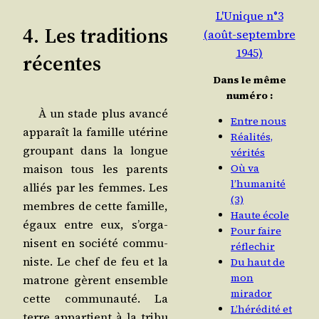
L'Unique n°3
4. Les traditions
(août-septembre
1945)
récentes
Dans le même
numéro :
À un stade plus avan­cé
Entre nous
appa­raît la famille uté­rine
Réalités,
grou­pant dans la longue
vérités
Où va
mai­son tous les parents
l’humanité
alliés par les femmes. Les
(3)
membres de cette famille,
Haute école
égaux entre eux, s’or­ga­
Pour faire
nisent en socié­té com­mu­
réflechir
niste. Le chef de feu et la
Du haut de
mon
matrone gèrent ensemble
mirador
cette com­mu­nau­té. La
L’hérédité et
terre appar­tient à la tri­bu