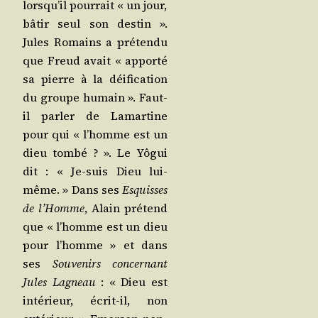
lorsqu’il pour­rait « un jour,
bâtir seul son des­tin ».
Jules Romains a pré­ten­du
que Freud avait « appor­té
sa pierre à la déi­fi­ca­tion
du groupe humain ». Faut-
il par­ler de Lamar­tine
pour qui « l’homme est un
dieu tom­bé ? ». Le Yôgui
dit : « Je-suis Dieu lui-
même. » Dans ses
Esquisses
de l’Homme
, Alain pré­tend
que « l’homme est un dieu
pour l’homme » et dans
ses
Sou­ve­nirs concer­nant
Jules Lagneau
: « Dieu est
inté­rieur, écrit-il, non