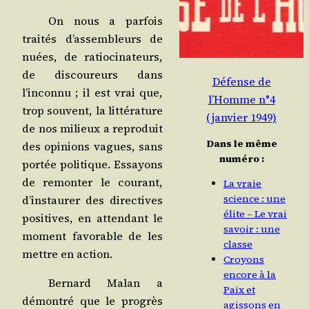
On nous a par­fois
trai­tés d’assembleurs de
nuées, de ratio­ci­na­teurs,
de dis­cou­reurs dans
Défense de
l’inconnu ; il est vrai que,
l’Homme n°4
trop sou­vent, la lit­té­ra­ture
(janvier 1949)
de nos milieux a repro­duit
Dans le même
des opi­nions vagues, sans
numéro :
por­tée poli­tique. Essayons
de remon­ter le cou­rant,
La vraie
science : une
d’instaurer des direc­tives
élite – Le vrai
posi­tives, en atten­dant le
savoir : une
moment favo­rable de les
classe
mettre en action.
Croyons
encore à la
Ber­nard Malan a
Paix et
démon­tré que le pro­grès
agissons en