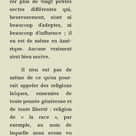
rer plus de vingt petites
sectes dif­fé­rentes qui,
heu­reu­se­ment, n’ont ni
beau­coup d’adeptes, ni
beau­coup d’influence ; il
en est de même en Amé­
rique. Aucune vrai­ment
n’est bien nocive.
Il n’en est pas de
même de ce qu’on pour­
rait appe­ler des reli­gions
laïques, enne­mies de
toute pen­sée géné­reuse et
de toute liber­té : reli­gion
de « la race », par
exemple, au nom de
laquelle nous avons vu