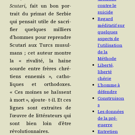
Scu­ta­ri
, fait un bon por­
contre le
suicide
trait du pri­mat de Ser­bie
Regard
qui pen­sait utile de sacri­
méditatif sur
fier quelques mil­liers
quelques
d’hommes pour reprendre
aspects de
Scu­ta­ri aux Turcs musul­
l’utilisation
de la
mans ; cet auteur montre
Méthode
la « riva­li­té, la haine
Liberté,
sourde entre frères chré­
liberté
tiens enne­mis », catho­
chérie
liques et ortho­doxes.
L’homme à
« Ces moines se haïssent
défendre
Construison
à mort », ajoute- t‑il. Et ces
s
lignes sont extraites de
Les données
l’œuvre de lit­té­ra­teurs qui
de la pré-
sont bien loin d’être
guerre
révolutionnaires.
Entretien