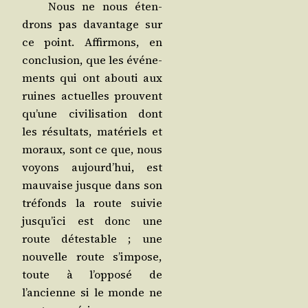
Nous ne nous éten­
drons pas davan­tage sur
ce point. Affir­mons, en
conclu­sion, que les évé­ne­
ments qui ont abou­ti aux
ruines actuelles prouvent
qu’une civi­li­sa­tion dont
les résul­tats, maté­riels et
moraux, sont ce que, nous
voyons aujourd’hui, est
mau­vaise jusque dans son
tré­fonds la route sui­vie
jusqu’ici est donc une
route détes­table ; une
nou­velle route s’impose,
toute à l’opposé de
l’ancienne si le monde ne