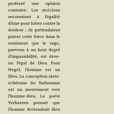
pro­fes­sé une opi­nion
contraire. Les stoï­ciens
recou­raient à l’égalité
d’âme pour lut­ter contre la
dou­leur ; ils pré­ten­daient
pui­ser cette force dans le
sen­ti­ment que le sage,
par­ve­nu à un haut degré
d’impassibilité, est deve­
nu l’égal de Dieu. Pour
Hegel, l’homme est un
Dieu. La concep­tion nietz­
schéenne du Sur­homme
est un mou­ve­ment vers
l’homme-dieu. Le poète
Verhae­ren pen­sait que
l’homme devien­drait dieu