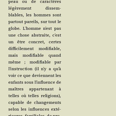
peau ou de carac­tères
légè­re­ment dis­sem­
blables, les hommes sont
par­tout pareils, sur tout le
globe. L’homme n’est pas
une chose abs­traite, c’est
un être concret, certes
dif­fi­ci­le­ment modi­fiable,
mais modi­fiable quand
même ; modi­fiable par
l’instruction (il n’y a qu’à
voir ce que deviennent les
enfants sous l’influence de
maîtres appar­te­nant à
telles où telles reli­gions),
capable de chan­ge­ments
selon les influences exté­
rieures, fami­liales, de pro­