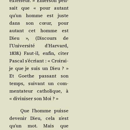
exté­rieur. » Emer­son pen­
sait que « pour autant
qu’un homme est juste
dans son cœur, pour
autant cet homme est
Dieu », (Dis­cours de
l’Université d’Harvard,
1838.) Faut-il, enfin, citer
Pas­cal s’écriant : « Croi­rai-
je que je suis un Dieu ? »
Et Goethe pas­sant son
temps, sui­vant un com­
men­ta­teur catho­lique, à
« divi­ni­ser son Moi ? »
Que l’homme puisse
deve­nir Dieu, cela n’est
qu’un mot. Mais que