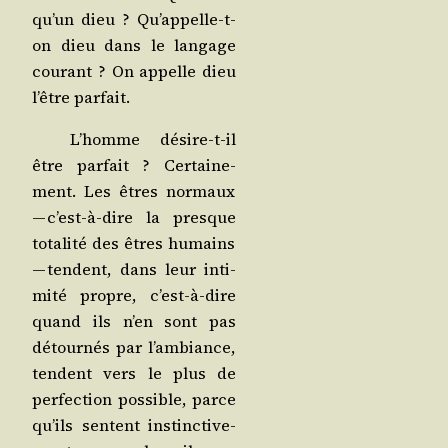
qu’un dieu ? Qu’appelle-t-
on dieu dans le lan­gage
cou­rant ? On appelle dieu
l’être parfait.
L’homme désire-t-il
être par­fait ? Cer­tai­ne­
ment. Les êtres nor­maux
— c’est-à-dire la presque
tota­li­té des êtres humains
— tendent, dans leur inti­
mi­té propre, c’est-à-dire
quand ils n’en sont pas
détour­nés par l’ambiance,
tendent vers le plus de
per­fec­tion pos­sible, parce
qu’ils sentent ins­tinc­ti­ve­