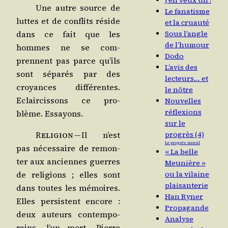
J’en veux un !
Une autre source de
Le fanatisme
luttes et de conflits réside
et la cruauté
dans ce fait que les
Sous l’angle
de l’humour
hommes ne se com­
Dodo
prennent pas parce qu’ils
L’avis des
sont sépa­rés par des
lecteurs… et
croyances dif­fé­rentes.
le nôtre
Eclair­cis­sons ce pro­
Nouvelles
réflexions
blème. Essayons.
sur le
Reli­gion
— Il n’est
progrès (4)
Le progrès moral
pas néces­saire de remon­
« La belle
ter aux anciennes guerres
Meunière »
de reli­gions ; elles sont
ou la vilaine
plaisanterie
dans toutes les mémoires.
Han Ryner
Elles per­sistent encore :
Propagande
deux auteurs contem­po­
Analyse
rains, l’un mort, Pierre