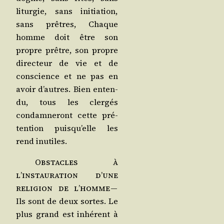
litur­gie, sans ini­tia­tion,
sans prêtres, Chaque
homme doit être son
propre prêtre, son propre
direc­teur de vie et de
conscience et ne pas en
avoir d’autres. Bien enten­
du, tous les cler­gés
condam­ne­ront cette pré­
ten­tion puisqu’elle les
rend inutiles.
Obs­tacles à
l’instauration d’une
reli­gion de l’homme
—
Ils sont de deux sortes. Le
plus grand est inhé­rent à