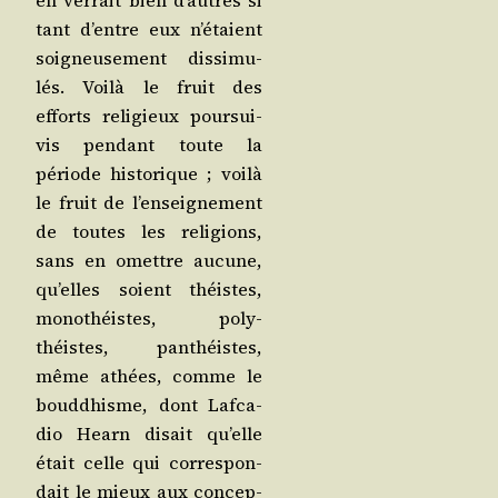
tant d’entre eux n’étaient
soi­gneu­se­ment dis­si­mu­
lés. Voi­là le fruit des
efforts reli­gieux pour­sui­
vis pen­dant toute la
période his­to­rique ; voi­là
le fruit de l’enseignement
de toutes les reli­gions,
sans en omettre aucune,
qu’elles soient théistes,
mono­théistes, poly­
théistes, pan­théistes,
même athées, comme le
boud­dhisme, dont Laf­ca­
dio Hearn disait qu’elle
était celle qui cor­res­pon­
dait le mieux aux concep­