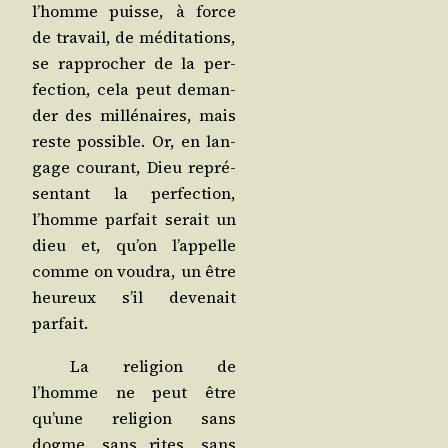
l’homme puisse, à force
de tra­vail, de médi­ta­tions,
se rap­pro­cher de la per­
fec­tion, cela peut deman­
der des mil­lé­naires, mais
reste pos­sible. Or, en lan­
gage cou­rant, Dieu repré­
sen­tant la per­fec­tion,
l’homme par­fait serait un
dieu et, qu’on l’appelle
comme on vou­dra, un être
heu­reux s’il deve­nait
parfait.
La reli­gion de
l’homme ne peut être
qu’une reli­gion sans
dogme, sans rites, sans