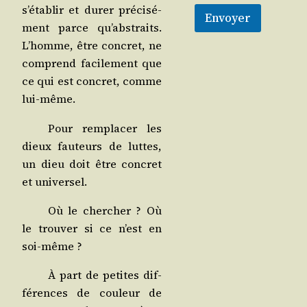
s’établir et durer pré­ci­sé­
Envoyer
ment parce qu’abstraits.
L’homme, être concret, ne
com­prend faci­le­ment que
ce qui est concret, comme
lui-même.
Pour rem­pla­cer les
dieux fau­teurs de luttes,
un dieu doit être concret
et universel.
Où le cher­cher ? Où
le trou­ver si ce n’est en
soi-même ?
À part de petites dif­
fé­rences de cou­leur de