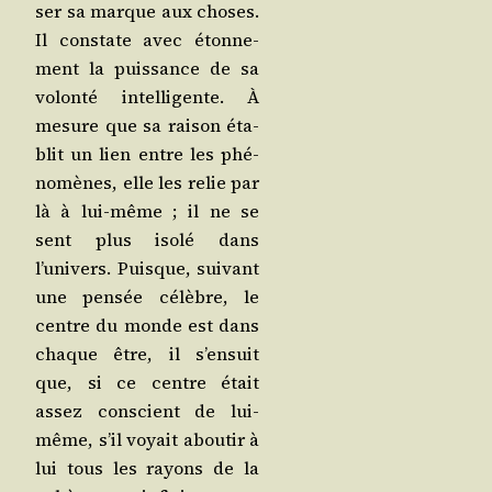
ser sa marque aux choses.
Il constate avec éton­ne­
ment la puis­sance de sa
volon­té intel­li­gente. À
mesure que sa rai­son éta­
blit un lien entre les phé­
no­mènes, elle les relie par
là à lui-même ; il ne se
sent plus iso­lé dans
l’univers. Puisque, sui­vant
une pen­sée célèbre, le
centre du monde est dans
chaque être, il s’ensuit
que, si ce centre était
assez conscient de lui-
même, s’il voyait abou­tir à
lui tous les rayons de la