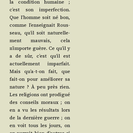
la condi­tion humaine ;
c’est son imper­fec­tion.
Que l’homme soit né bon,
comme l’enseignait Rous­
seau, qu’il soit natu­rel­le­
ment mau­vais, cela
n’importe guère. Ce qu’il y
a de sûr, c’est qu’il est
actuel­le­ment impar­fait.
Mais qu’a‑t-on fait, que
fait-on pour amé­lio­rer sa
nature ? À peu près rien.
Les reli­gions ont pro­di­gué
des conseils moraux ; on
en a vu les résul­tats lors
de la der­nière guerre ; on
en voit tous les jours, on
en ver­rait bien d’autres si