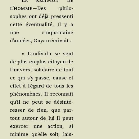
l’homme
— Des phi­lo­
sophes ont déjà pres­sen­ti
cette éven­tua­li­té. Il y a
une cin­quan­taine
d’années, Guyau écrivait :
« L’individu se sent
de plus en plus citoyen de
l’univers, soli­daire de tout
ce qui s’y passe, cause et
effet à l’égard de tous les
phé­no­mènes. Il recon­naît
qu’il ne peut se dés­in­té­
res­ser de rien, que par­
tout autour de lui il peut
exer­cer une action, si
minime qu’elle soit, lais­