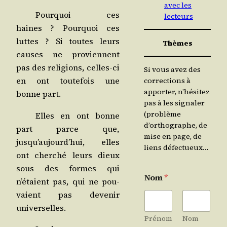
avec les
Pour­quoi ces
lecteurs
haines ? Pour­quoi ces
luttes ? Si toutes leurs
Thèmes
causes ne pro­viennent
pas des reli­gions, celles-ci
Si vous avez des
en ont tou­te­fois une
corrections à
apporter, n’hésitez
bonne part.
pas à les signaler
(problème
Elles en ont bonne
d’orthographe, de
part parce que,
mise en page, de
jusqu’aujourd’hui, elles
liens défectueux…
ont cher­ché leurs dieux
sous des formes qui
Nom
*
n’étaient pas, qui ne pou­
vaient pas deve­nir
universelles.
Prénom
Nom