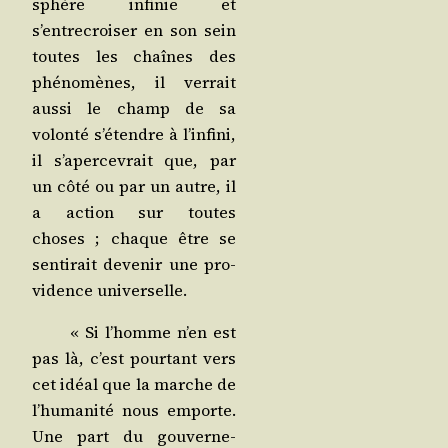
sphère infi­nie et
s’entrecroiser en son sein
toutes les chaînes des
phé­no­mènes, il ver­rait
aus­si le champ de sa
volon­té s’étendre à l’infini,
il s’apercevrait que, par
un côté ou par un autre, il
a action sur toutes
choses ; chaque être se
sen­ti­rait deve­nir une pro­
vi­dence universelle.
« Si l’homme n’en est
pas là, c’est pour­tant vers
cet idéal que la marche de
l’humanité nous emporte.
Une part du gou­ver­ne­