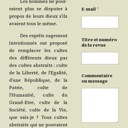
Les hommes ne pour­
raient plus se dis­pu­ter à
E-mail
*
pro­pos de leurs dieux s’ils
avaient tous le même.
Des esprits sage­ment
Titre et numéro
inten­tion­nés ont pro­po­sé
de la revue
de rem­pla­cer les cultes
des dif­fé­rents dieux par
des cultes abs­traits : culte
de la Liber­té, de l’Egalité,
Commentaire
d’une Répu­blique, de la
ou message
Patrie, culte de
l’Humanité, culte du
Grand-Etre, culte de la
Socié­té, culte de la Vie,
que sais-je ? Tous cultes
abs­traits qui ne pou­vaient