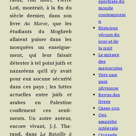
spectrale du
Loti, mon­trait, à la fin du
monde
contemporai
siècle der­nier, dans son
n
livre
Au Maroc
, que les
Histoires
étu­diants du Mogh­reb
vécues du
allaient pui­ser dans les
jour et de
mos­quées un ensei­gne­
la nuit
ment, qui leur fai­sait
Le mirage
des
détes­ter à tel point juifs et
majuscules
naza­réens qu’il n’y avait
Vers une
pour eux aucune sécu­ri­té
paix
dans ces pays ; les luttes
physique
actuelles entre juifs et
Revue des
livres
arabes en Pales­tine
Casse-cou
confirment ces sen­ti­
Oui,
ments. Un autre auteur,
amnistie
encore vivant, J.-J. Tha­
intégrale
raud, dans
La Bataille à
Croisade