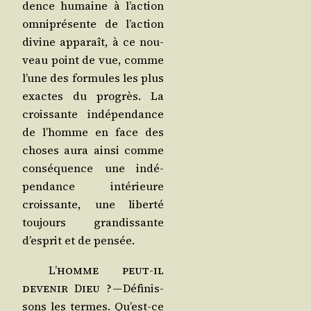
dence humaine à l’action
omni­pré­sente de l’action
divine appa­raît, à ce nou­
veau point de vue, comme
l’une des for­mules les plus
exactes du pro­grès. La
crois­sante indé­pen­dance
de l’homme en face des
choses aura ain­si comme
consé­quence une indé­
pen­dance inté­rieure
crois­sante, une liber­té
tou­jours gran­dis­sante
d’esprit et de pensée.
L’homme peut-il
deve­nir Dieu ?
— Défi­nis­
sons les termes. Qu’est-ce