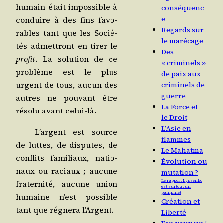
humain était impos­sible à
conséquenc
e
conduire à des fins favo­
Regards sur
rables tant que les Socié­
le marécage
tés admet­tront en tirer le
Des
pro­fit
. La solu­tion de ce
« criminels »
pro­blème est le plus
de paix aux
urgent de tous, aucun des
criminels de
guerre
autres ne pou­vant être
La Force et
réso­lu avant celui-là.
le Droit
L’Asie en
L’argent est source
flammes
de luttes, de dis­putes, de
Le Mahatma
conflits fami­liaux, natio­
Évolution ou
naux ou raciaux ; aucune
mutation ?
Le rapport Lyssenko
fra­ter­ni­té, aucune union
est surtout un
pamphlet
humaine n’est pos­sible
Création et
tant que régne­ra l’Argent.
Liberté