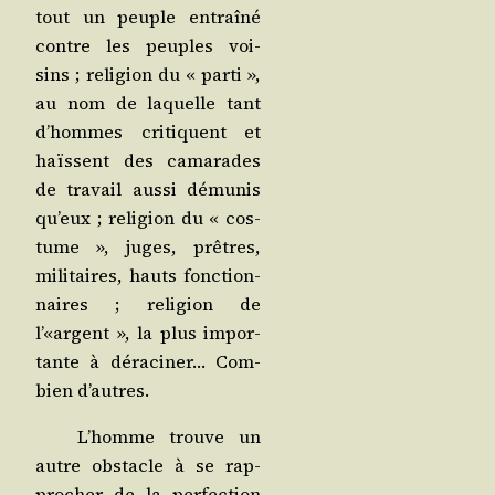
tout un peuple entraî­né
contre les peuples voi­
sins ; reli­gion du « par­ti »,
au nom de laquelle tant
d’hommes cri­tiquent et
haïssent des cama­rades
de tra­vail aus­si dému­nis
qu’eux ; reli­gion du « cos­
tume », juges, prêtres,
mili­taires, hauts fonc­tion­
naires ; reli­gion de
l’«argent », la plus impor­
tante à déra­ci­ner… Com­
bien d’autres.
L’homme trouve un
autre obs­tacle à se rap­
pro­cher de la per­fec­tion