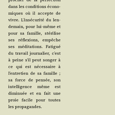
dans les condi­tions éco­no­
miques où il accepte de
vivre. L’insécurité du len­
de­main, pour lui-même et
pour sa famille, sté­ri­lise
ses réflexions, empêche
ses médi­ta­tions. Fati­gué
du tra­vail jour­na­lier, c’est
à peine s’il peut son­ger à
ce qui est néces­saire à
l’entretien de sa famille ;
sa force de pen­sée, son
intel­li­gence même est
dimi­nuée et en fait une
proie facile pour toutes
les propagandes.