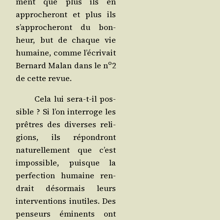
ment que plus ils en
appro­che­ront et plus ils
s’approcheront du bon­
heur, but de chaque vie
humaine, comme l’écrivait
o
Ber­nard Malan dans le n
2
de cette revue.
Cela lui sera-t-il pos­
sible ? Si l’on inter­roge les
prêtres des diverses reli­
gions, ils répon­dront
natu­rel­le­ment que c’est
impos­sible, puisque la
per­fec­tion humaine ren­
drait désor­mais leurs
inter­ven­tions inutiles. Des
pen­seurs émi­nents ont