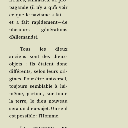
pa­gande (il n’y a qu’à voir
ce que le nazisme a fait —
et a fait rapi­de­ment — de
plu­sieurs géné­ra­tions
d’Allemands).
Tous les dieux
anciens sont des dieux-
objets ; ils étaient donc
dif­fé­rents, selon leurs ori­
gines. Pour être uni­ver­sel,
tou­jours sem­blable à lui-
même, par­tout, sur toute
la terre, le dieu nou­veau
sera un dieu-sujet. Un seul
est pos­sible : l’Homme.
La reli­gion de