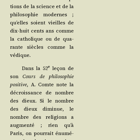
tions de la science et de la
phi­lo­so­phie modernes ;
qu’elles soient vieilles de
dix-huit cents ans comme
la catho­lique ou de qua­
rante siècles comme la
védique.
e
Dans la 52
leçon de
son
Cours de phi­lo­so­phie
posi­tive
, A. Comte note la
décrois­sance de nombre
des dieux. Si le nombre
des dieux dimi­nue, le
nombre des reli­gions a
aug­men­té ; rien qu’à
Paris, on pour­rait énu­mé­