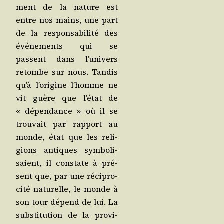
ment de la nature est
entre nos mains, une part
de la res­pon­sa­bi­li­té des
évé­ne­ments qui se
passent dans l’univers
retombe sur nous. Tan­dis
qu’à l’origine l’homme ne
vit guère que l’état de
« dépen­dance » où il se
trou­vait par rap­port au
monde, état que les reli­
gions antiques sym­bo­li­
saient, il constate à pré­
sent que, par une réci­pro­
ci­té natu­relle, le monde à
son tour dépend de lui. La
sub­sti­tu­tion de la pro­vi­