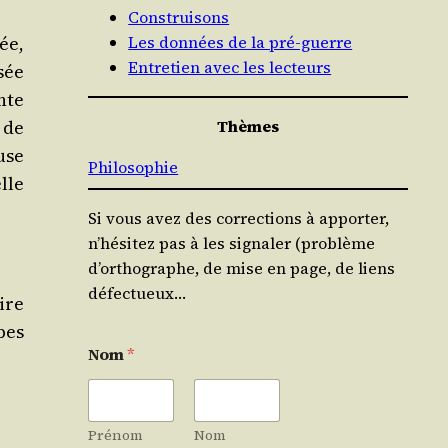
Construisons
ée,
Les données de la pré-guerre
Entretien avec les lecteurs
sée
nte
 de
Thèmes
use
Philosophie
elle
Si vous avez des corrections à apporter,
n’hésitez pas à les signaler (problème
d’orthographe, de mise en page, de liens
défectueux…
ire
bes
Nom
*
Prénom
Nom