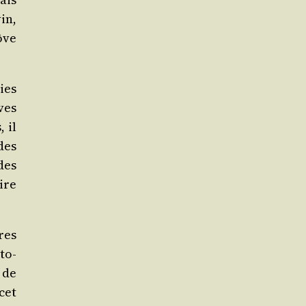
in,
ôve
ies
ves
 il
des
des
aire
res
­to­
 de
cet