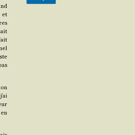
and
 et
res
ait
ait
nel
ste
pas
ion
’ai
eur
 en
mais