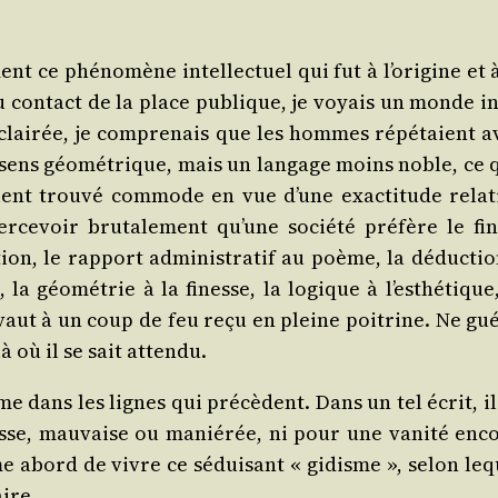
ment ce phé­no­mène intel­lec­tuel qui fut à l’origine et 
au contact de la place publique, je voyais un monde in
e éclai­rée, je com­pre­nais que les hommes répé­taient 
ens géo­mé­trique, mais un lan­gage moins noble, ce 
ent trou­vé com­mode en vue d’une exac­ti­tude rela­t
rcevoir bru­ta­le­ment qu’une socié­té pré­fère le fin
uition, le rap­port admi­nis­tra­tif au poème, la déduc­ti
, la géo­mé­trie à la finesse, la logique à l’esthétique
aut à un coup de feu reçu en pleine poi­trine. Ne gué­
là où il se sait attendu.
e dans les lignes qui pré­cèdent. Dans un tel écrit, il
usse, mau­vaise ou manié­rée, ni pour une vani­té enc
prime abord de vivre ce sédui­sant « gidisme », selon le
aire.