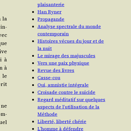
plaisanterie
Han Ryner
à la
Propagande
in­
Analyse spectrale du monde
contemporain
avec
Histoires vécues du jour et de
que
la nuit
ive
Le mirage des majuscules
i à
Vers une paix physique
on à
Revue des livres
, le
Casse-cou
rit
Oui, amnistie intégrale
Croisade contre le suicide
Regard méditatif sur quelques
 ne
aspects de l’utilisation de la
om­
Méthode
Liberté, liberté chérie
quel
L’homme à défendre