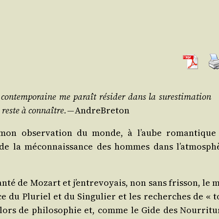
contem­po­raine me paraît rési­der dans la sur­es­ti­ma­tion
 reste à connaître.
— AndreBreton
mon obser­va­tion du monde, à l’aube roman­tique
te de la mécon­nais­sance des hommes dans l’atmosph
n­té de Mozart et j’entrevoyais, non sans fris­son, le m
e du Plu­riel et du Sin­gu­lier et les recherches de « t
ors de phi­lo­so­phie et, comme le Gide des Nour­ri­tu