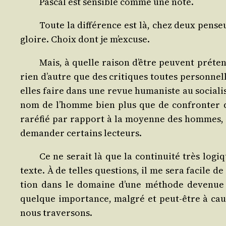
Pas­cal est sen­sible comme une note.
Toute la dif­fé­rence est là, chez deux pen­se
gloire. Choix dont je m’excuse.
Mais, à quelle rai­son d’être peuvent pré­ten
rien d’autre que des cri­tiques toutes per­son­nel
elles faire dans une revue huma­niste au socia­
nom de l’homme bien plus que de confron­ter des
raré­fié par rap­port à la moyenne des hommes, s
deman­der cer­tains lecteurs.
Ce ne serait là que la conti­nui­té très lo
texte. À de telles ques­tions, il me sera facile d
tion dans le domaine d’une méthode deve­nue h
quelque impor­tance, mal­gré et peut-être à ca
nous traversons.