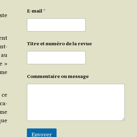
E-mail
*
uste
ent
Titre et numéro de la revue
nt-
 au
e »
 me
Commentaire ou message
 ce
­ca­
ême
que
Envoyer