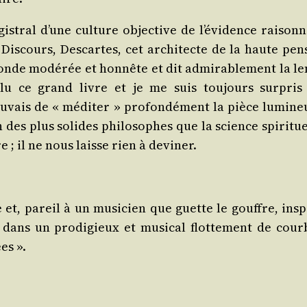
is­tral d’une culture objec­tive de l’évidence rai­son­n
Dis­cours, Des­cartes, cet archi­tecte de la haute pen­
nde modé­rée et hon­nête et dit admi­ra­ble­ment la le
nt lu ce grand livre et je me suis tou­jours sur­pris
­vais de « médi­ter » pro­fon­dé­ment la pièce lumi­ne
n des plus solides phi­lo­sophes que la science spi­ri­tu
re ; il ne nous laisse rien à deviner.
e et, pareil à un musi­cien que guette le gouffre, ins­p
dans un pro­di­gieux et musi­cal flot­te­ment de cour
es ».