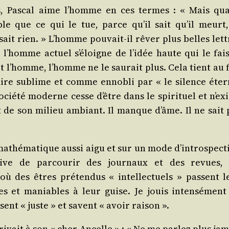
ées, Pas­cal aime l’homme en ces termes : « Mais qu
ble que ce qui le tue, parce qu’il sait qu’il meurt,
 sait rien. » L’homme pou­vait-il rêver plus belles lett
 l’homme actuel s’éloigne de l’idée haute qui le fai­s
t l’homme, l’homme ne le sau­rait plus. Cela tient au f
-dire sublime et comme enno­bli par « le silence éter­
cié­té moderne cesse d’être dans le spi­ri­tuel et n’exi
et de son milieu ambiant. Il manque d’âme. Il ne sait 
mathé­ma­tique aus­si aigu et sur un mode d’introspect
arrive de par­cou­rir des jour­naux et des revues, j
ù des êtres pré­ten­dus « intel­lec­tuels » passent l
es et maniables à leur guise. Je jouis inten­sé­ment
ent « juste » et savent « avoir raison ».
écri­vait à son « cher Ancelle » : « Ne me par­lez plus ja