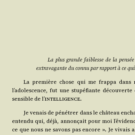
La plus grande fai­blesse de la pen­sée 
extra­va­gante du connu par rap­port à ce qui
La pre­mière chose qui me frap­pa dans 
l’adolescence, fut une stu­pé­fiante décou­ver
sen­sible de l’
intel­li­gence
.
Je venais de péné­trer dans le châ­teau encha
en­ten­du qui, déjà, annon­çait pour moi l’évidenc
ce que nous ne savons pas encore ». Je vivais al