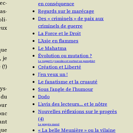
ec­
en conséquence
pas­
Regards sur le marécage
Des « criminels » de paix aux
li­
criminels de guerre
ieux
La Force et le Droit
L’Asie en flammes
Le Mahatma
que
Évolution ou mutation ?
, je
Le rapport Lyssenko est surtout un pamphlet
(!)
Création et Liberté
J’en veux un !
Le fanatisme et la cruauté
ys­
Sous l’angle de l’humour
 du
Dodo
L’avis des lecteurs… et le nôtre
our
Nouvelles réflexions sur le progrès
donc
(4)
ant
Le progrès moral
que
« La belle Meunière » ou la vilaine