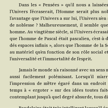
Dans les « Pen­sées » qu’il nous a lais­s
l’Univers l’écraserait, l’Homme serait plus no
l’avantage que l’Univers a sur lui, l’Univers n’en
de noblesse ? Mal­heu­reu­se­ment, il semble que
homme. Au ving­tième siècle, si l’Univers écra­sai
que l’homme de Pas­cal était pas­ca­lien, c’est-à
dés espaces infi­nis », alors que l’homme de la So
au maté­riel qu’en fonc­tion de son rôle social 
l’universalité et l’immortalité de l’esprit.
Jamais le monde n’a rai­son­né avec un sens 
aus­si faci­le­ment polé­mi­sant. Lorsqu’il m’
l’impression de m’être éga­ré dans un endroit o
temps à « ergo­ter » sur des idées toutes fait
contem­plant jusqu’à quel degré absurde, tous dis
Bau­de­laire était très intel­li­gent lorsqu’il 