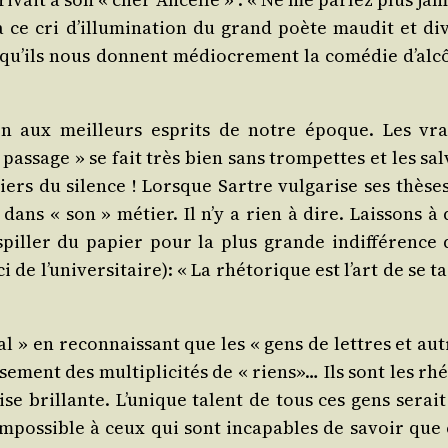
à ce cri d’illumination du grand poète mau­dit et div
 qu’ils nous donnent médio­cre­ment la comé­die d’alc
ion aux meilleurs esprits de notre époque. Les vra
as­sage » se fait très bien sans trom­pettes et les sal
iers du silence ! Lorsque Sartre vul­ga­rise ses thèses,
dans « son » métier. Il n’y a rien à dire. Lais­sons à 
s­piller du papier pour la plus grande indif­fé­rence 
ci de l’universitaire): « La rhé­to­rique est l’art de se t
l » en recon­nais­sant que les « gens de lettres et aut
e­ment des mul­ti­pli­ci­tés de « riens»… Ils sont les rhé
­tise brillante. L’unique talent de tous ces gens serait
’impossible à ceux qui sont inca­pables de savoir que 