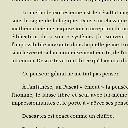
La méthode car­té­sienne est le résul­tat mag
sous le signe de la logique. Dans son clas­sique 
mathé­ma­ti­cienne, expose une concep­tion du mo
édi­fi­ca­tion de « son » sys­tème. J’ai sou­ve
l’impossibilité navrante dans laquelle je me trou
si ache­vée et si har­mo­nieu­se­ment écrite, de l’u
ait connu. Des­cartes a tout dit ce qu’il avait à di
Ce pen­seur génial ne me fait pas penser.
À l’antithèse, un Pas­cal « émeut » la pen­sé
l’homme, le laisse libre et seul avec lui-même 
impres­sion­nantes et le porte à « rêver ses pensé
Des­cartes est exact comme un chiffre.