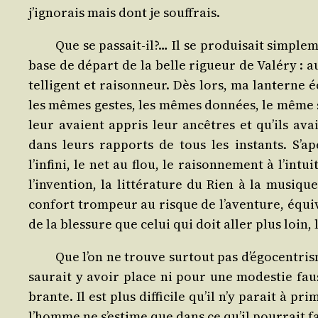
j’ignorais mais dont je souffrais.
Que se pas­sait-il?… Il se pro­dui­sait sim­ple­
base de départ de la belle rigueur de Valé­ry : 
tel­li­gent et rai­son­neur. Dès lors, ma lan­tern
les mêmes gestes, les mêmes don­nées, le même s
leur avaient appris leur ancêtres et qu’ils avai
dans leurs rap­ports de tous les ins­tants. S’ape
l’infini, le net au flou, le rai­son­ne­ment à l’int
l’invention, la lit­té­ra­ture du Rien à la musique
confort trom­peur au risque de l’aventure, équi­v
de la bles­sure que celui qui doit aller plus loin, 
Que l’on ne trouve sur­tout pas d’égocentrism
sau­rait y avoir place ni pour une modes­tie fa
brante. Il est plus dif­fi­cile qu’il n’y parait à 
l’homme ne s’estime que dans ce qu’il pour­rait f