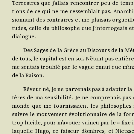
Ter­restres que j’allais ren­con­trer peu de tem
tions de ce qui ne me res­sem­blait pas. Anar­chis
sion­nant des contraires et me plai­sais orgueill
tudes, celle du phi­lo­sophe que j’interrogeais et 
dialogue.
Des Sages de la Grèce au Dis­cours de la Mét
de tous, le capi­tal est en soi. N’étant pas entiè­r
me sen­tais trou­blé par le vague ennui que m’ins
de la Raison.
Rêveur né, je ne par­ve­nais pas à adap­ter l
tères de ma sen­si­bi­li­té. Je ne com­pre­nais pa
monde que me four­nis­saient les phi­lo­sophes
suivre le mou­ve­ment évo­lu­tion­naire de la for­
trop lucide, pour m’avouer vain­cu par le « fixe i
laquelle Hugo, ce fai­seur d’ombres, et Nietzsch