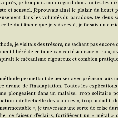
ps après, je bra­quais mon regard dans toutes les dir
te et sen­suel, j’éprouvais ain­si le plai­sir du heurt 
eu­se­ment dans les volup­tés du para­doxe. De deux so
celle du flâ­neur que je suis res­té, je fai­sais un cur
hode, je visi­tais des tré­sors, ne sachant pas encore 
e­ment libé­ré de ce fameux « car­té­sia­nisme » fran­çais
pirait le méca­nisme rigou­reux et com­bien pra­tique 
a méthode per­met­tant de pen­ser avec pré­ci­sion aux m
s ce drame de l’inadaptation. Toutes les expli­ca­tions
 me plon­geaient dans un malaise. Trop soli­taire p
ma­tion intel­lec­tuelle des « autres », trop mala­dif, 
nsur­mon­table », je tra­ver­sais une sorte de crise dur
e, ce fai­seur d’éclairs, for­ti­fièrent un « métal » 