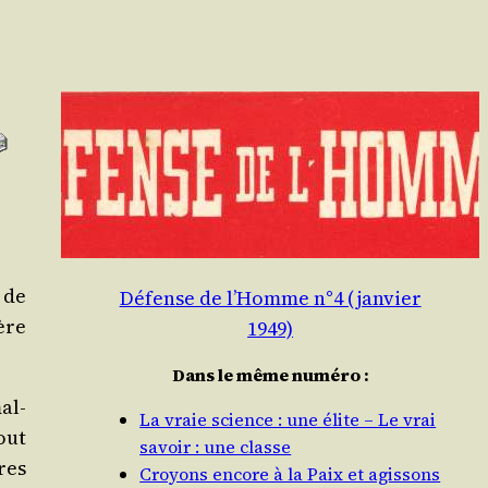
 de
Défense de l’Homme n°4 (janvier
ère
1949)
Dans le même numéro :
al­
La vraie science : une élite – Le vrai
out
savoir : une classe
res
Croyons encore à la Paix et agissons