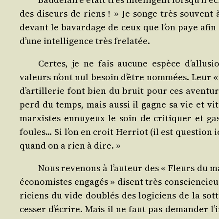
des diseurs de riens ! » Je songe très sou­vent 
devant le bavar­dage de ceux que l’on paye afin
d’une intel­li­gence très frelatée.
Certes, je ne fais aucune espèce d’allus
valeurs n’ont nul besoin d’être nom­mées. Leur « p
d’artillerie font bien du bruit pour ces aven­tu­r
perd du temps, mais aus­si il gagne sa vie et vit 
mar­xistes ennuyeux le soin de cri­ti­quer et ga
foules… Si l’on en croit Her­riot (il est ques­tion i
quand on a rien à dire. »
Nous reve­nons à l’auteur des « Fleurs du ma
éco­no­mistes enga­gés » disent très conscien­cieu­s
ri­ciens du vide dou­blés des logi­ciens de la sot
ces­ser d’écrire. Mais il ne faut pas deman­der l