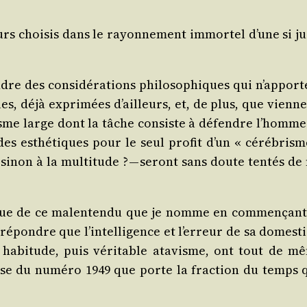
urs choi­sis dans le rayon­ne­ment immor­tel d’une si j
dre des consi­dé­ra­tions phi­lo­so­phiques qui n’apport
les, déjà expri­mées d’ailleurs, et, de plus, que vienne
lisme large dont la tâche consiste à défendre l’homme
 esthé­tiques pour le seul pro­fit d’un « céré­brism
inon à la mul­ti­tude ? — seront sans doute ten­tés de
gique de ce mal­en­ten­du que je nomme en com­men­çant
e répondre que l’intelligence et l’erreur de sa domes­ti
abi­tude, puis véri­table ata­visme, ont tout de m
use du numé­ro 1949 que porte la frac­tion du temps 