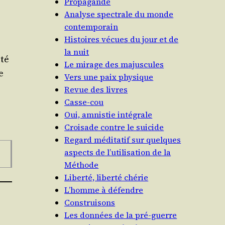
Propagande
Analyse spectrale du monde
contemporain
Histoires vécues du jour et de
la nuit
­té
Le mirage des majuscules
e
Vers une paix physique
Revue des livres
Casse-cou
Oui, amnistie intégrale
Croisade contre le suicide
Regard méditatif sur quelques
aspects de l’utilisation de la
Méthode
Liberté, liberté chérie
L’homme à défendre
Construisons
Les données de la pré-guerre