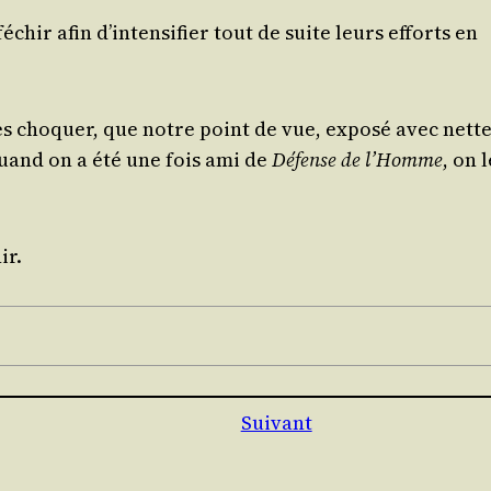
­chir afin d’intensifier tout de suite leurs efforts en
es cho­quer, que notre point de vue, expo­sé avec net­te
t quand on a été une fois ami de
Défense de l’Homme
, on l
ir.
Suivant