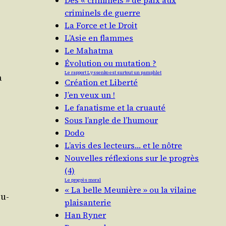
Des « criminels » de paix aux
criminels de guerre
La Force et le Droit
L’Asie en flammes
Le Mahatma
Évolution ou mutation ?
Le rapport Lyssenko est surtout un pamphlet
a
Création et Liberté
J’en veux un !
Le fanatisme et la cruauté
Sous l’angle de l’humour
Dodo
L’avis des lecteurs… et le nôtre
Nouvelles réflexions sur le progrès
(4)
Le progrès moral
« La belle Meunière » ou la vilaine
ou­
plaisanterie
.
Han Ryner