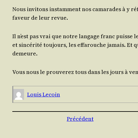
Nous invi­tons ins­tam­ment nos cama­rades à y réfé
faveur de leur revue.
Il n’est pas vrai que notre lan­gage franc puisse l
et sin­cé­ri­té tou­jours, les effa­rouche jamais. E
demeure.
Vous nous le prou­ve­rez tous dans les jours à ven
Louis Lecoin
Précédent