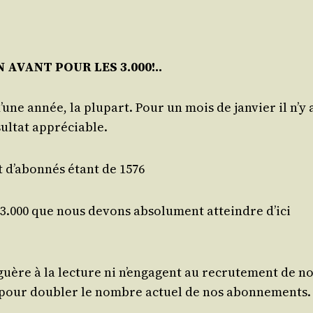
 AVANT POUR LES 3.000!..
ne année, la plu­part. Pour un mois de jan­vier il n’y 
sul­tat appréciable.
 d’a­bon­nés étant de 1576
3.000 que nous devons abso­lu­ment atteindre d’ici
 guère à la lec­ture ni n’en­gagent au recru­te­ment de n
e pour dou­bler le nombre actuel de nos abonnements