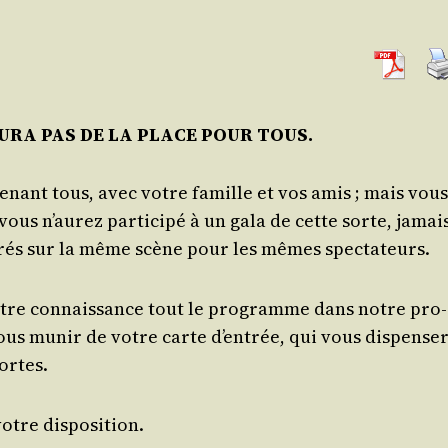
 AURA PAS DE LA PLACE POUR TOUS.
enant tous, avec votre famille et vos amis ; mais vous
ous n’au­rez par­ti­ci­pé à un gala de cette sorte, jamai
n­trés sur la même scène pour les mêmes spectateurs.
tre connais­sance tout le pro­gramme dans notre pro­
vous munir de votre carte d’en­trée, qui vous dis­pen­se­
portes.
votre disposition.