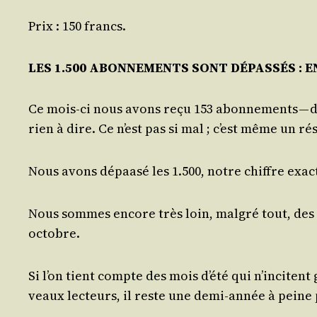
Prix : 150 francs.
LES 1.500 ABONNEMENTS SONT DÉPASSÉS : EN
Ce mois-ci nous avons reçu 153 abon­ne­ments — d’u
rien à dire. Ce n’est pas si mal ; c’est même un ré
Nous avons dépaa­sé les 1.500, notre chiffre exact
Nous sommes encore très loin, mal­gré tout, des 
octobre.
Si l’on tient compte des mois d’été qui n’in­citent
veaux lec­teurs, il reste une demi-année à pein