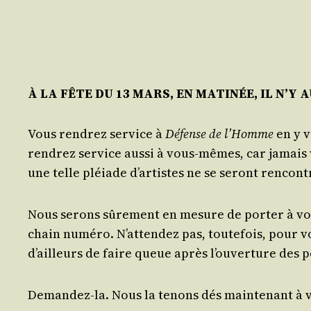
À LA FÊTE DU 13 MARS, EN MATINÉE, IL N’Y
Vous ren­drez ser­vice à
Défense de l’Homme
en y v
ren­drez ser­vice aus­si à vous-mêmes, car jamais v
une telle pléiade d’artistes ne se seront ren­co
Nous serons sûre­ment en mesure de por­ter à vo
chain numé­ro. N’at­ten­dez pas, tou­te­fois, pour 
d’ailleurs de faire queue après l’ou­ver­ture des 
Deman­dez-la. Nous la tenons dés main­te­nant à 