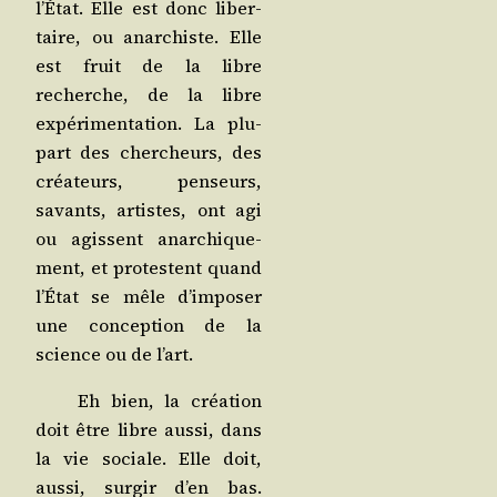
l’État. Elle est donc liber­
taire, ou anar­chiste. Elle
est fruit de la libre
recherche, de la libre
expé­ri­men­ta­tion. La plu­
part des cher­cheurs, des
créa­teurs, pen­seurs,
savants, artistes, ont agi
ou agissent anar­chi­que­
ment, et pro­testent quand
l’État se mêle d’imposer
une concep­tion de la
science ou de l’art.
Eh bien, la créa­tion
doit être libre aus­si, dans
la vie sociale. Elle doit,
aus­si, sur­gir d’en bas.