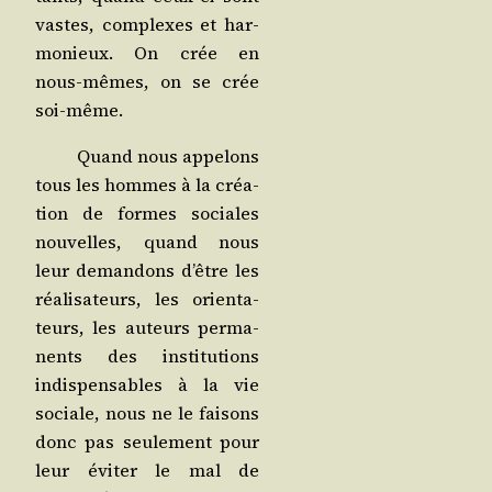
vastes, com­plexes et har­
mo­nieux. On crée en
nous-mêmes, on se crée
soi-même.
Quand nous appe­lons
tous les hommes à la créa­
tion de formes sociales
nou­velles, quand nous
leur deman­dons d’être les
réa­li­sa­teurs, les orien­ta­
teurs, les auteurs per­ma­
nents des ins­ti­tu­tions
indis­pen­sables à la vie
sociale, nous ne le fai­sons
donc pas seule­ment pour
leur évi­ter le mal de