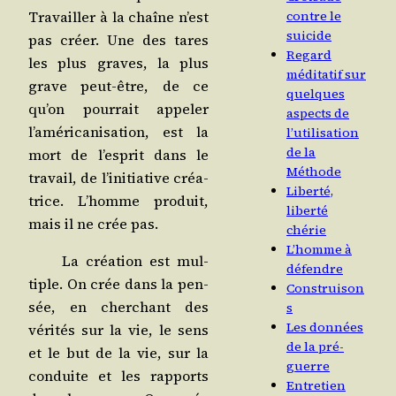
Tra­vailler à la chaîne n’est
contre le
suicide
pas créer. Une des tares
Regard
les plus graves, la plus
méditatif sur
grave peut-être, de ce
quelques
qu’on pour­rait appe­ler
aspects de
l’américanisation, est la
l’utilisation
de la
mort de l’esprit dans le
Méthode
tra­vail, de l’initiative créa­
Liberté,
trice. L’homme pro­duit,
liberté
mais il ne crée pas.
chérie
L’homme à
La créa­tion est mul­
défendre
tiple. On crée dans la pen­
Construison
sée, en cher­chant des
s
Les données
véri­tés sur la vie, le sens
de la pré-
et le but de la vie, sur la
guerre
conduite et les rap­ports
Entretien