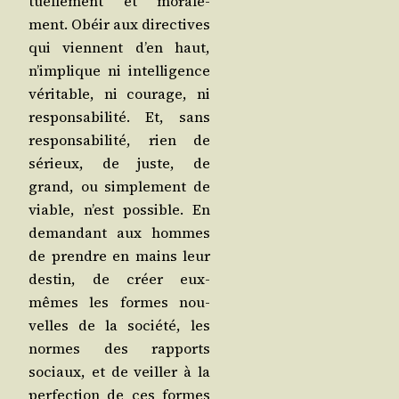
tuel­le­ment et mora­le­
ment. Obéir aux direc­tives
qui viennent d’en haut,
n’implique ni intel­li­gence
véri­table, ni cou­rage, ni
res­pon­sa­bi­li­té. Et, sans
res­pon­sa­bi­li­té, rien de
sérieux, de juste, de
grand, ou sim­ple­ment de
viable, n’est pos­sible. En
deman­dant aux hommes
de prendre en mains leur
des­tin, de créer eux-
mêmes les formes nou­
velles de la socié­té, les
normes des rap­ports
sociaux, et de veiller à la
per­fec­tion de ces formes