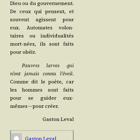
Dieu ou du gou­ver­ne­ment.
De ceux qui pensent, et
sou­vent agissent pour
eux. Auto­mates volon­
taires ou indi­vi­dua­li­tés
mort-nées, ils sont faits
pour obéir.
Pauvres larves qui
n’ont jamais connu l’éveil
.
Comme dit le poète, car
les hommes sont faits
pour se gui­der eux-
mêmes — pour créer.
Gas­ton Leval
Gas­ton Leval