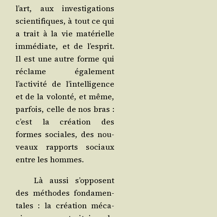
l’art, aux inves­ti­ga­tions
scien­ti­fiques, à tout ce qui
a trait à la vie maté­rielle
immé­diate, et de l’esprit.
Il est une autre forme qui
réclame éga­le­ment
l’activité de l’intelligence
et de la volon­té, et même,
par­fois, celle de nos bras :
c’est la créa­tion des
formes sociales, des nou­
veaux rap­ports sociaux
entre les hommes.
Là aus­si s’opposent
des méthodes fon­da­men­
tales : la créa­tion méca­