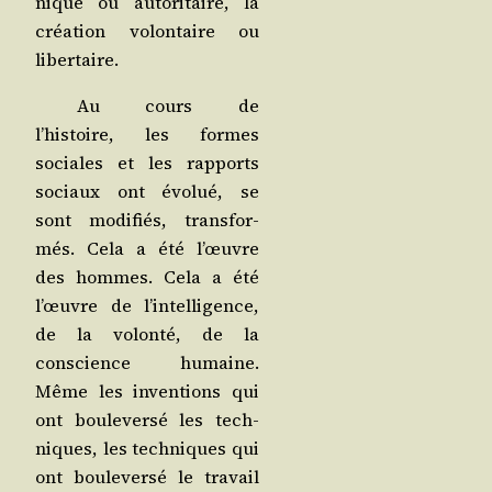
nique ou auto­ri­taire, la
créa­tion volon­taire ou
libertaire.
Au cours de
l’histoire, les formes
sociales et les rap­ports
sociaux ont évo­lué, se
sont modi­fiés, trans­for­
més. Cela a été l’œuvre
des hommes. Cela a été
l’œuvre de l’intelligence,
de la volon­té, de la
conscience humaine.
Même les inven­tions qui
ont bou­le­ver­sé les tech­
niques, les tech­niques qui
ont bou­le­ver­sé le tra­vail