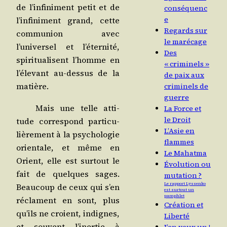
de l’infiniment petit et de
conséquenc
e
l’infiniment grand, cette
Regards sur
com­mu­nion avec
le marécage
l’universel et l’éternité,
Des
spi­ri­tua­lisent l’homme en
« criminels »
l’élevant au-des­sus de la
de paix aux
matière.
criminels de
guerre
Mais une telle atti­
La Force et
le Droit
tude cor­res­pond par­ti­cu­
L’Asie en
liè­re­ment à la psy­cho­lo­gie
flammes
orien­tale, et même en
Le Mahatma
Orient, elle est sur­tout le
Évolution ou
fait de quelques sages.
mutation ?
Le rapport Lyssenko
Beau­coup de ceux qui s’en
est surtout un
pamphlet
réclament en sont, plus
Création et
qu’ils ne croient, indignes,
Liberté
et sou­vent l’inertie à