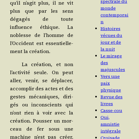
spectrale du
qu’il n’agit plus, il ne vit
monde
plus que par les sens
contemporai
déga­gés de toute
n
influence éthique. La
Histoires
noblesse de l’homme de
vécues du
jour et de
l’Occident est essen­tiel­le­
la nuit
ment la création.
Le mirage
des
La créa­tion, et non
majuscules
l’activité seule. On peut
Vers une
aller, venir, se dépla­cer,
paix
accom­plir des actes et des
physique
gestes méca­niques, diri­
Revue des
livres
gés ou incons­cients qui
Casse-cou
n’ont rien à voir avec la
Oui,
créa­tion. Pous­ser un mor­
amnistie
ceau de fer sous une
intégrale
machine n’est pas créer.
Croisade