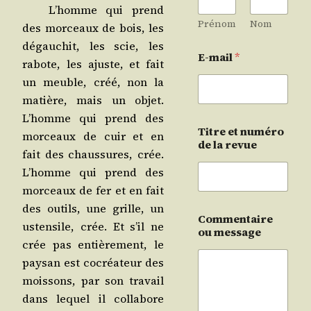
L’homme qui prend
Prénom
Nom
des mor­ceaux de bois, les
dégau­chit, les scie, les
E-mail
*
rabote, les ajuste, et fait
un meuble, créé, non la
matière, mais un objet.
L’homme qui prend des
Titre et numéro
mor­ceaux de cuir et en
de la revue
fait des chaus­sures, crée.
L’homme qui prend des
mor­ceaux de fer et en fait
des outils, une grille, un
Commentaire
usten­sile, crée. Et s’il ne
ou message
crée pas entiè­re­ment, le
pay­san est cocréa­teur des
mois­sons, par son tra­vail
dans lequel il col­la­bore