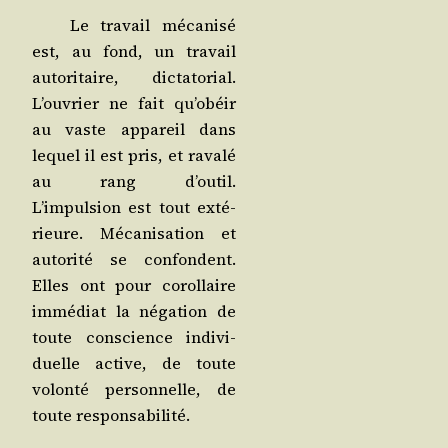
Le tra­vail méca­ni­sé
est, au fond, un tra­vail
auto­ri­taire, dic­ta­to­rial.
L’ouvrier ne fait qu’obéir
au vaste appa­reil dans
lequel il est pris, et rava­lé
au rang d’outil.
L’impulsion est tout exté­
rieure. Méca­ni­sa­tion et
auto­ri­té se confondent.
Elles ont pour corol­laire
immé­diat la néga­tion de
toute conscience indi­vi­
duelle active, de toute
volon­té per­son­nelle, de
toute responsabilité.