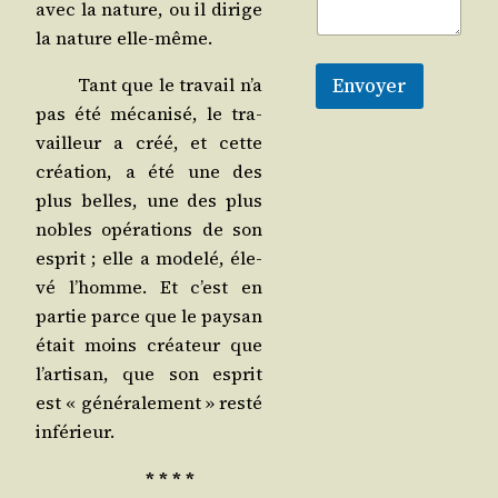
avec la nature, ou il dirige
la nature elle-même.
Envoyer
Tant que le tra­vail n’a
pas été méca­ni­sé, le tra­
vailleur a créé, et cette
créa­tion, a été une des
plus belles, une des plus
nobles opé­ra­tions de son
esprit ; elle a mode­lé, éle­
vé l’homme. Et c’est en
par­tie parce que le pay­san
était moins créa­teur que
l’artisan, que son esprit
est « géné­ra­le­ment » res­té
inférieur.
* * * *