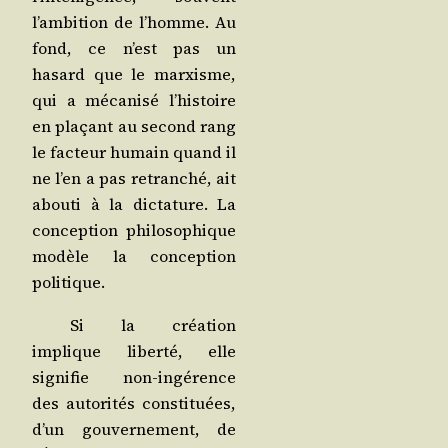
l’ambition de l’homme. Au
fond, ce n’est pas un
hasard que le mar­xisme,
qui a méca­ni­sé l’histoire
en pla­çant au second rang
le fac­teur humain quand il
ne l’en a pas retran­ché, ait
abou­ti à la dic­ta­ture. La
concep­tion phi­lo­so­phique
modèle la concep­tion
politique.
Si la créa­tion
implique liber­té, elle
signi­fie non-ingé­rence
des auto­ri­tés consti­tuées,
d’un gou­ver­ne­ment, de