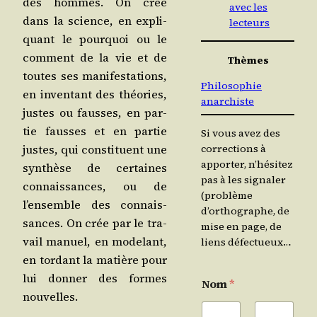
des hommes. On crée
avec les
dans la science, en expli­
lecteurs
quant le pour­quoi ou le
com­ment de la vie et de
Thèmes
toutes ses mani­fes­ta­tions,
Philosophie
en inven­tant des théo­ries,
anarchiste
justes ou fausses, en par­
tie fausses et en par­tie
Si vous avez des
corrections à
justes, qui consti­tuent une
apporter, n’hésitez
syn­thèse de cer­taines
pas à les signaler
connais­sances, ou de
(problème
l’ensemble des connais­
d’orthographe, de
sances. On crée par le tra­
mise en page, de
vail manuel, en mode­lant,
liens défectueux…
en tor­dant la matière pour
lui don­ner des formes
Nom
*
nouvelles.