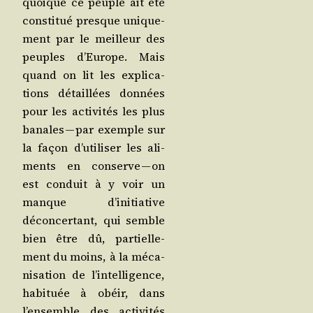
quoique ce peuple ait été
consti­tué presque uni­que­
ment par le meilleur des
peuples d’Europe. Mais
quand on lit les expli­ca­
tions détaillées don­nées
pour les acti­vi­tés les plus
banales — par exemple sur
la façon d’utiliser les ali­
ments en conserve — on
est conduit à y voir un
manque d’initiative
décon­cer­tant, qui semble
bien être dû, par­tiel­le­
ment du moins, à la méca­
ni­sa­tion de l’intelligence,
habi­tuée à obéir, dans
l’ensemble des acti­vi­tés