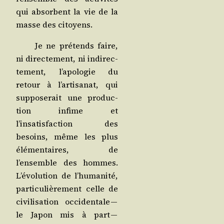
qui absorbent la vie de la
masse des citoyens.
Je ne pré­tends faire,
ni direc­te­ment, ni indi­rec­
te­ment, l’apologie du
retour à l’artisanat, qui
sup­po­se­rait une pro­duc­
tion infime et
l’insatisfaction des
besoins, même les plus
élé­men­taires, de
l’ensemble des hommes.
L’évolution de l’humanité,
par­ti­cu­liè­re­ment celle de
civi­li­sa­tion occi­den­tale —
le Japon mis à part —