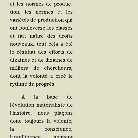
et les normes de pro­duc­
tion, les normes et les
varié­tés de pro­duc­tion qui
ont bou­le­ver­sé les classes
et fait naître des droits
nou­veaux, tout cela a été
le résul­tat des efforts de
dizaines et de dizaines de
mil­liers de cher­cheurs,
dont la volon­té a créé le
rythme du progrès.
À la base de
l’évolution maté­ria­liste de
l’histoire, nous pla­çons
donc tou­jours la volon­té,
la conscience,
l’intelligence, sou­vent