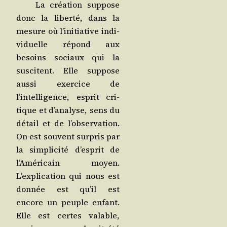
La créa­tion sup­pose
donc la liber­té, dans la
mesure où l’initiative indi­
vi­duelle répond aux
besoins sociaux qui la
sus­citent. Elle sup­pose
aus­si exer­cice de
l’intelligence, esprit cri­
tique et d’analyse, sens du
détail et de l’observation.
On est sou­vent sur­pris par
la sim­pli­ci­té d’esprit de
l’Américain moyen.
L’explication qui nous est
don­née est qu’il est
encore un peuple enfant.
Elle est certes valable,