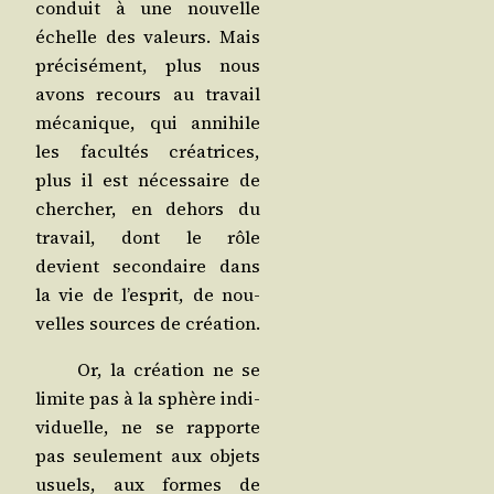
conduit à une nou­velle
échelle des valeurs. Mais
pré­ci­sé­ment, plus nous
avons recours au tra­vail
méca­nique, qui anni­hile
les facul­tés créa­trices,
plus il est néces­saire de
cher­cher, en dehors du
tra­vail, dont le rôle
devient secon­daire dans
la vie de l’esprit, de nou­
velles sources de création.
Or, la créa­tion ne se
limite pas à la sphère indi­
vi­duelle, ne se rap­porte
pas seule­ment aux objets
usuels, aux formes de