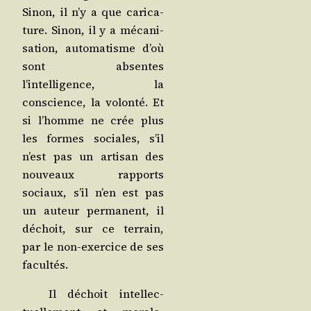
Sinon, il n’y a que cari­ca­
ture. Sinon, il y a méca­ni­
sa­tion, auto­ma­tisme d’où
sont absentes
l’intelligence, la
conscience, la volon­té. Et
si l’homme ne crée plus
les formes sociales, s’il
n’est pas un arti­san des
nou­veaux rap­ports
sociaux, s’il n’en est pas
un auteur per­ma­nent, il
déchoit, sur ce ter­rain,
par le non-exer­cice de ses
facultés.
Il déchoit intel­lec­