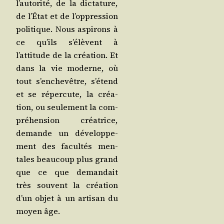
l’autorité, de la dic­ta­ture,
de l’État et de l’oppression
poli­tique. Nous aspi­rons à
ce qu’ils s’élèvent à
l’attitude de la créa­tion. Et
dans la vie moderne, où
tout s’enchevêtre, s’étend
et se réper­cute, la créa­
tion, ou seule­ment la com­
pré­hen­sion créa­trice,
demande un déve­lop­pe­
ment des facul­tés men­
tales beau­coup plus grand
que ce que deman­dait
très sou­vent la créa­tion
d’un objet à un arti­san du
moyen âge.