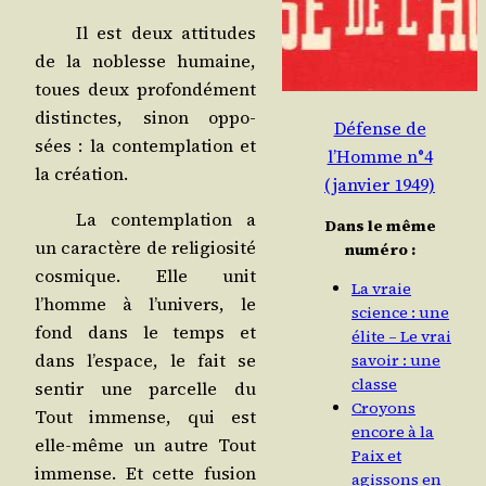
Il est deux atti­tudes
de la noblesse humaine,
toues deux pro­fon­dé­ment
dis­tinctes, sinon oppo­
Défense de
sées : la contem­pla­tion et
l’Homme n°4
la création.
(janvier 1949)
La contem­pla­tion a
Dans le même
un carac­tère de reli­gio­si­té
numéro :
cos­mique. Elle unit
La vraie
l’homme à l’univers, le
science : une
fond dans le temps et
élite – Le vrai
dans l’espace, le fait se
savoir : une
classe
sen­tir une par­celle du
Croyons
Tout immense, qui est
encore à la
elle-même un autre Tout
Paix et
immense. Et cette fusion
agissons en