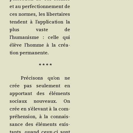
et au per­fec­tion­ne­ment de
ces normes, les liber­taires
tendent à l’application la
plus vaste de
l’humanisme : celle qui
élève l’homme à la créa­
tion permanente.
* * * *
Pré­ci­sons qu’on ne
crée pas seule­ment en
appor­tant des élé­ments
sociaux nou­veaux. On
crée en s’élevant à la com­
pré­hen­sion, à la connais­
sance des élé­ments exis­
tants, quand ceux-ci sont