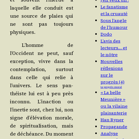
J’en veux un !
Le fanatisme
laquelle elle conduit est
et la cruauté
une source de plaies qui
Sous l’angle
ne sont pas tou­jours
de l’humour
physiques.
Dodo
L’avis des
L’homme de
lecteurs… et
l’Occident ne peut, sauf
le nôtre
excep­tion, vivre dans la
Nouvelles
réflexions
contem­pla­tion, sur­tout
sur le
dans celle qui relie à
progrès (4)
l’univers. Le sens pan­
Le progrès moral
« La belle
théiste lui est à peu près
Meunière »
incon­nu. L’inaction ou
ou la vilaine
l’inertie sont, chez lui, non
plaisanterie
signe d’élévation morale,
Han Ryner
de spi­ri­tua­li­sa­tion, mais
Propagande
de déchéance. Du moment
Analyse