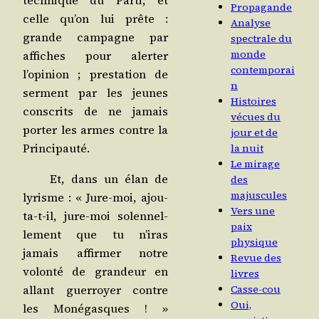
tech­nique du Par­ti, et
Propagande
celle qu’on lui prête :
Analyse
grande cam­pagne par
spectrale du
monde
affiches pour aler­ter
contemporai
l’opinion ; pres­ta­tion de
n
ser­ment par les jeunes
Histoires
conscrits de ne jamais
vécues du
por­ter les armes contre la
jour et de
Principauté.
la nuit
Le mirage
Et, dans un élan de
des
majuscules
lyrisme : « Jure-moi, ajou­
Vers une
ta-t-il, jure-moi solen­nel­
paix
le­ment que tu n’iras
physique
jamais affir­mer notre
Revue des
volon­té de gran­deur en
livres
allant guer­royer contre
Casse-cou
Oui,
les Moné­gasques ! »