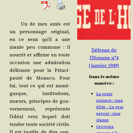
Un de mes amis est
un per­son­nage ori­gi­nal,
en ce sens qu’il a une
manie peu com­mune : il
Défense de
nour­rit et affirme en toute
l’Homme n°4
occa­sion une admi­ra­tion
(janvier 1949)
déli­rante pour la Prin­ci­
Dans le même
pau­té de Mona­co. Pour
numéro :
lui, tout ce qui est moné­
gasque, ins­ti­tu­tions,
La vraie
science : une
mœurs, prin­cipes de gou­
élite – Le vrai
ver­ne­ment, repré­sente
savoir : une
l’idéal vers lequel doit
classe
tendre toute socié­té civile.
Croyons
Il est inutile de dire que,