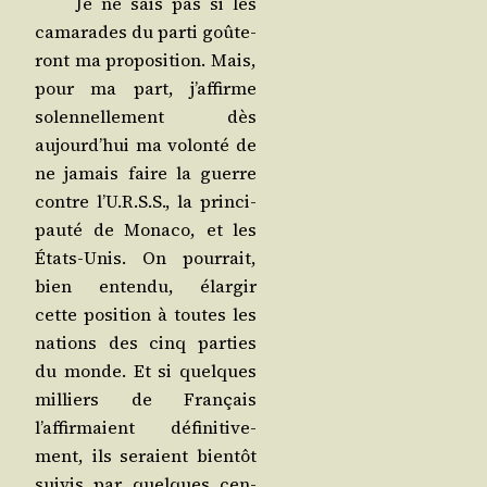
Je ne sais pas si les
cama­rades du par­ti goû­te­
ront ma pro­po­si­tion. Mais,
pour ma part, j’affirme
solen­nel­le­ment dès
aujourd’hui ma volon­té de
ne jamais faire la guerre
contre l’U.R.S.S., la prin­ci­
pau­té de Mona­co, et les
États-Unis. On pour­rait,
bien enten­du, élar­gir
cette posi­tion à toutes les
nations des cinq par­ties
du monde. Et si quelques
mil­liers de Fran­çais
l’affirmaient défi­ni­ti­ve­
ment, ils seraient bien­tôt
sui­vis par quelques cen­