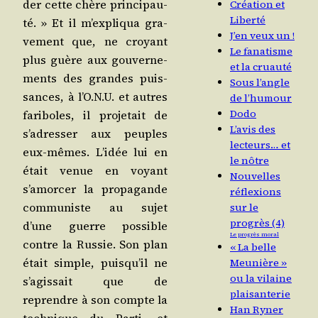
der cette chère prin­ci­pau­
Création et
Liberté
té. » Et il m’expliqua gra­
J’en veux un !
ve­ment que, ne croyant
Le fanatisme
plus guère aux gou­ver­ne­
et la cruauté
ments des grandes puis­
Sous l’angle
sances, à l’O.N.U. et autres
de l’humour
Dodo
fari­boles, il pro­je­tait de
L’avis des
s’adresser aux peuples
lecteurs… et
eux-mêmes. L’idée lui en
le nôtre
était venue en voyant
Nouvelles
s’amorcer la pro­pa­gande
réflexions
com­mu­niste au sujet
sur le
progrès (4)
d’une guerre pos­sible
Le progrès moral
contre la Rus­sie. Son plan
« La belle
était simple, puisqu’il ne
Meunière »
ou la vilaine
s’agissait que de
plaisanterie
reprendre à son compte la
Han Ryner