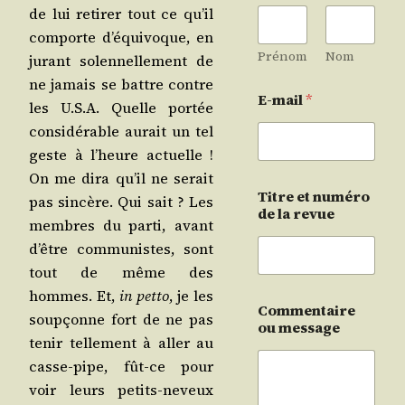
de lui reti­rer tout ce qu’il
com­porte d’équivoque, en
Prénom
Nom
jurant solen­nel­le­ment de
ne jamais se battre contre
E-mail
*
les U.S.A. Quelle por­tée
consi­dé­rable aurait un tel
geste à l’heure actuelle !
On me dira qu’il ne serait
Titre et numéro
pas sin­cère. Qui sait ? Les
de la revue
membres du par­ti, avant
d’être com­mu­nistes, sont
tout de même des
hommes. Et,
in pet­to
, je les
Commentaire
soup­çonne fort de ne pas
ou message
tenir tel­le­ment à aller au
casse-pipe, fût-ce pour
voir leurs petits-neveux