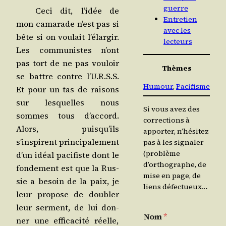
guerre
Ceci dit, l’idée de
Entretien
mon cama­rade n’est pas si
avec les
bête si on vou­lait l’élargir.
lecteurs
Les com­mu­nistes n’ont
pas tort de ne pas vou­loir
Thèmes
se battre contre l’U.R.S.S.
Humour
, 
Pacifisme
Et pour un tas de rai­sons
sur les­quelles nous
Si vous avez des
sommes tous d’accord.
corrections à
Alors, puisqu’ils
apporter, n’hésitez
s’inspirent prin­ci­pa­le­ment
pas à les signaler
(problème
d’un idéal paci­fiste dont le
d’orthographe, de
fon­de­ment est que la Rus­
mise en page, de
sie a besoin de la paix, je
liens défectueux…
leur pro­pose de dou­bler
leur ser­ment, de lui don­
Nom
*
ner une effi­ca­ci­té réelle,