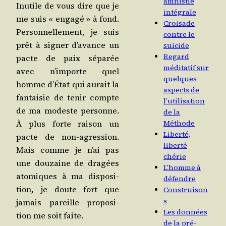
amnistie
Inutile de vous dire que je
intégrale
me suis « enga­gé » à fond.
Croisade
Per­son­nel­le­ment, je suis
contre le
prêt à signer d’avance un
suicide
Regard
pacte de paix sépa­rée
méditatif sur
avec n’importe quel
quelques
homme d’État qui aurait la
aspects de
fan­tai­sie de tenir compte
l’utilisation
de ma modeste per­sonne.
de la
À plus forte rai­son un
Méthode
Liberté,
pacte de non-agres­sion.
liberté
Mais comme je n’ai pas
chérie
une dou­zaine de dra­gées
L’homme à
ato­miques à ma dis­po­si­
défendre
tion, je doute fort que
Construison
s
jamais pareille pro­po­si­
Les données
tion me soit faite.
de la pré-