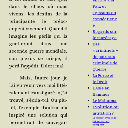
encore à la
dans le chaos où nous
Paix et
agissons en
vivons, les des­tins de la
conséquenc
prin­ci­pau­té le pré­oc­
e
cupent vive­ment. Quand il
Regards sur
ima­gine les périls qui la
le marécage
guet­te­ront dans une
Des
« criminels »
seconde guerre mon­diale,
de paix aux
son plexus se crispe, il
criminels de
perd l’appétit, il dort mal.
guerre
La Force et
Mais, l’autre jour, je
le Droit
l’ai vu venir vers moi lit­té­
L’Asie en
ra­le­ment trans­fi­gu­ré. « J’ai
flammes
trou­vé, s’écria-t-il. Ou plu­
Le Mahatma
Évolution ou
tôt, l’exemple d’autrui m’a
mutation ?
ins­pi­ré une solu­tion qui
Le rapport Lyssenko
per­met­trait de sau­ve­gar­
est surtout un
pamphlet