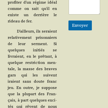
pro­fi­ter d’un régime idéal
comme on sait qu’il en
existe un der­rière le
rideau de fer.
Envoyer
D’ailleurs, ils seraient
rela­ti­ve­ment pri­son­niers
de leur ser­ment. Si
quelques ini­tiés se
livraient, en le prê­tant, à
quelque res­tric­tion men­
tale, la masse des braves
gars qui les suivent
iraient sans doute franc
jeu. En outre, je sup­pose
que la plu­part des Fran­
çais, à part quelques exci­
tés qui rêvent de nous