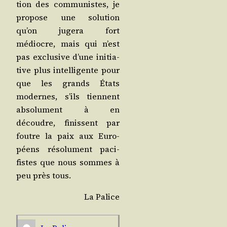
tion des com­mu­nistes, je
pro­pose une solu­tion
qu’on juge­ra fort
médiocre, mais qui n’est
pas exclu­sive d’une ini­tia­
tive plus intel­li­gente pour
que les grands États
modernes, s’ils tiennent
abso­lu­ment à en
découdre, finissent par
foutre la paix aux Euro­
péens réso­lu­ment paci­
fistes que nous sommes à
peu près tous.
La Palice