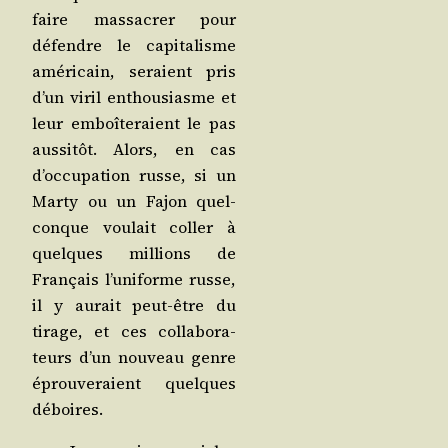
faire mas­sa­crer pour
défendre le capi­ta­lisme
amé­ri­cain, seraient pris
d’un viril enthou­siasme et
leur emboî­te­raient le pas
aus­si­tôt. Alors, en cas
d’occupation russe, si un
Mar­ty ou un Fajon quel­
conque vou­lait col­ler à
quelques mil­lions de
Fran­çais l’uniforme russe,
il y aurait peut-être du
tirage, et ces col­la­bo­ra­
teurs d’un nou­veau genre
éprou­ve­raient quelques
déboires.