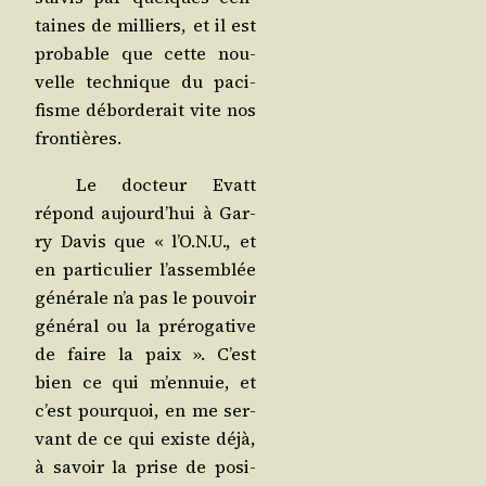
taines de mil­liers, et il est
pro­bable que cette nou­
velle tech­nique du paci­
fisme débor­de­rait vite nos
frontières.
Le doc­teur Evatt
répond aujourd’hui à Gar­
ry Davis que « l’O.N.U., et
en par­ti­cu­lier l’assemblée
géné­rale n’a pas le pou­voir
géné­ral ou la pré­ro­ga­tive
de faire la paix ». C’est
bien ce qui m’ennuie, et
c’est pour­quoi, en me ser­
vant de ce qui existe déjà,
à savoir la prise de posi­