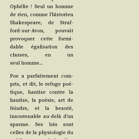
Ophé­lie ! Seul un homme
de rien, comme l’historien
Sha­kes­peare, de Straf­
ford-sur-Avon, pou­vait
pro­vo­quer cette for­mi­
dable éga­li­sa­tion des
classes, en un
seul homme…
Poe a par­fai­te­ment com­
pris, et dit, le refuge poé­
tique, han­tise contre la
han­tise, la poé­sie, art de
feindre, et la beau­té,
insou­te­nable au-delà d’un
spasme. Ses lois sont
celles de la phy­sio­lo­gie du