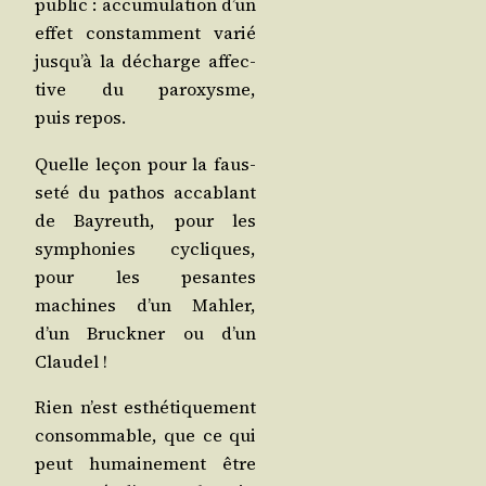
public : accu­mu­la­tion d’un
effet constam­ment varié
jusqu’à la décharge affec­
tive du paroxysme,
puis repos.
Quelle leçon pour la faus­
se­té du pathos acca­blant
de Bay­reuth, pour les
sym­pho­nies cycliques,
pour les pesantes
machines d’un Mah­ler,
d’un Bru­ck­ner ou d’un
Claudel !
Rien n’est esthé­ti­que­ment
consom­mable, que ce qui
peut humai­ne­ment être