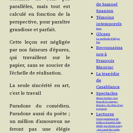
de Samuel
paral­lèles, mais tout est
Spanien
cal­cu­lé en fonc­tion de la
Témoins
pers­pec­tive, pour paraître
intemporels
gran­diose et parfait.
Retz
Gloses
La méthode d’Edgar
Cette leçon est négli­gée
Poe
Reconnaissa
par nos fai­seurs d’épures,
nce à
qui tra­vaillent sur le
François
papier, sans se sou­cier de
Mauriac
l’échelle de réalisation.
La tragédie
de
La seule sin­cé­ri­té en art,
Casablanca
c’est le travail
Spectacles
Henri Guilac — Les
feux de la rampe —
Para­doxe du comé­dien.
Notules — Un film d’art
à Ajaccio
Para­doxe aus­si du poète ;
Lectures
Correspondance de
un mil­lion d’amoureux ne
Rilke et d’André Gide,
éditée par Renée Lang
feront pas une élé­gie
— Du Land der Liebe,