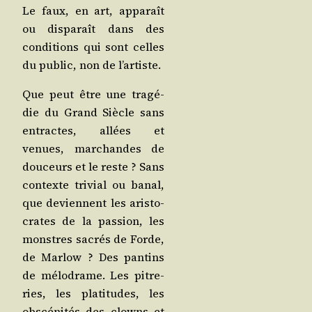
Le faux, en art, appa­raît
ou dis­pa­raît dans des
condi­tions qui sont celles
du public, non de l’artiste.
Que peut être une tra­gé­
die du Grand Siècle sans
entractes, allées et
venues, mar­chandes de
dou­ceurs et le reste ? Sans
contexte tri­vial ou banal,
que deviennent les aris­to­
crates de la pas­sion, les
monstres sacrés de Forde,
de Mar­low ? Des pan­tins
de mélo­drame. Les pitre­
ries, les pla­ti­tudes, les
obs­cé­ni­tés des clowns et