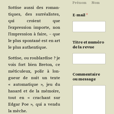
Prénom
Nom
Sot­tise aus­si des roman­
tiques, des sur­réa­listes,
E-mail
*
qui croient que
l’expression importe, non
l’impression à faire, – que
le plus spon­ta­né est en art
Titre et numéro
de la revue
le plus authentique.
Sot­tise, ou rou­blar­dise ? je
vois fort bien Bre­ton, ce
méti­cu­leux, polir à lon­
Commentaire
gueur de nuit un texte
ou message
« auto­ma­tique », jeu du
hasard et de la mémoire,
tout en « cra­chant sur
Edgar Poe », qui a ven­du
la mèche.