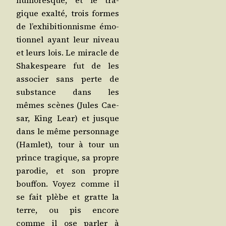
gique exal­té, trois formes
de l’exhibitionnisme émo­
tion­nel ayant leur niveau
et leurs lois. Le miracle de
Sha­kes­peare fut de les
asso­cier sans perte de
sub­stance dans les
mêmes scènes (Jules Cae­
sar, King Lear) et jusque
dans le même per­son­nage
(Ham­let), tour à tour un
prince tra­gique, sa propre
paro­die, et son propre
bouf­fon. Voyez comme il
se fait plèbe et gratte la
terre, ou pis encore
comme il ose par­ler à