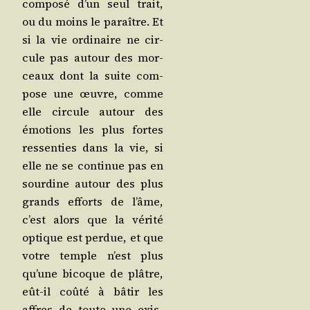
com­po­sé d’un seul trait,
ou du moins le paraître. Et
si la vie ordi­naire ne cir­
cule pas autour des mor­
ceaux dont la suite com­
pose une œuvre, comme
elle cir­cule autour des
émo­tions les plus fortes
res­sen­ties dans la vie, si
elle ne se conti­nue pas en
sour­dine autour des plus
grands efforts de l’âme,
c’est alors que la véri­té
optique est per­due, et que
votre temple n’est plus
qu’une bicoque de plâtre,
eût-il coû­té à bâtir les
affres de toute une exis­