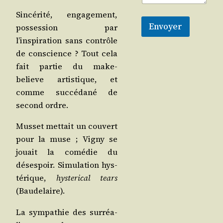
Sin­cé­ri­té, enga­ge­ment,
Envoyer
pos­ses­sion par
l’inspiration sans contrôle
de conscience ? Tout cela
fait par­tie du make-
believe artis­tique, et
comme suc­cé­da­né de
second ordre.
Mus­set met­tait un cou­vert
pour la muse ; Vigny se
jouait la comé­die du
déses­poir. Simu­la­tion hys­
té­rique,
hys­te­ri­cal tears
(Bau­de­laire).
La sym­pa­thie des sur­réa­