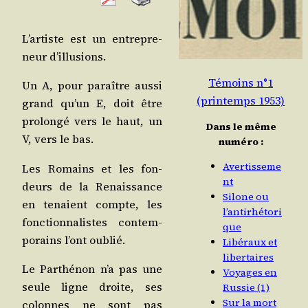
L’artiste est un entre­pre­
neur d’illusions.
Témoins n°1
Un A, pour paraître aus­si
(printemps 1953)
grand qu’un E, doit être
pro­lon­gé vers le haut, un
Dans le même
V, vers le bas.
numéro :
Avertisseme
Les Romains et les fon­
nt
deurs de la Renais­sance
Silone ou
en tenaient compte, les
l’antirhétori
fonc­tion­na­listes contem­
que
po­rains l’ont oublié.
Libéraux et
libertaires
Le Par­thé­non n’a pas une
Voyages en
seule ligne droite, ses
Russie (1)
Sur la mort
colonnes ne sont pas