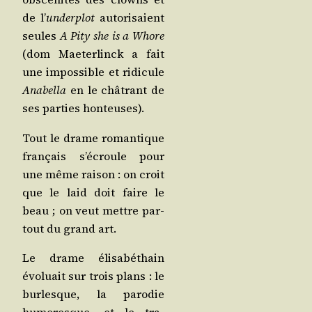
de l’
under­plot
auto­ri­saient
seules
A Pity she is a Whore
(dom Mae­ter­linck a fait
une impos­sible et ridi­cule
Ana­bel­la
en le châ­trant de
ses par­ties honteuses).
Tout le drame roman­tique
fran­çais s’écroule pour
une même rai­son : on croit
que le laid doit faire le
beau ; on veut mettre par­
tout du grand art.
Le drame éli­sa­bé­thain
évo­luait sur trois plans : le
bur­lesque, la paro­die
humo­resque, et le tra­