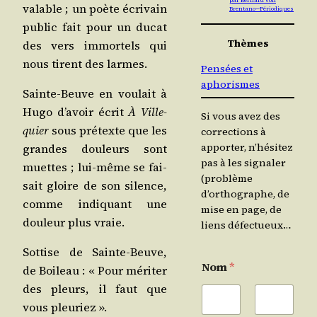
par Bernard von
valable ; un poète écri­vain
Brentano — Périodiques
public fait pour un ducat
Thèmes
des vers immor­tels qui
nous tirent des larmes.
Pensées et
aphorismes
Sainte-Beuve en vou­lait à
Hugo d’avoir écrit
À Vil­le­
Si vous avez des
quier
sous pré­texte que les
corrections à
apporter, n’hésitez
grandes dou­leurs sont
pas à les signaler
muettes ; lui-même se fai­
(problème
sait gloire de son silence,
d’orthographe, de
comme indi­quant une
mise en page, de
dou­leur plus vraie.
liens défectueux…
Sot­tise de Sainte-Beuve,
Nom
*
de Boi­leau : « Pour méri­ter
des pleurs, il faut que
vous pleuriez ».