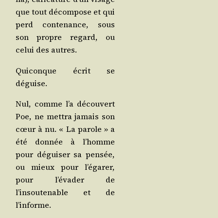
que tout décom­pose et qui
perd conte­nance, sous
son propre regard, ou
celui des autres.
Qui­conque écrit se
déguise.
Nul, comme l’a décou­vert
Poe, ne met­tra jamais son
cœur à nu. « La parole » a
été don­née à l’homme
pour dégui­ser sa pen­sée,
ou mieux pour l’égarer,
pour l’évader de
l’insoutenable et de
l’informe.