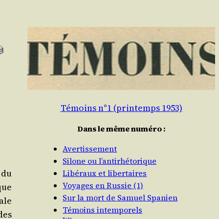
Témoins n°1 (printemps 1953)
Dans le même numéro :
Avertissement
Silone ou l’antirhétorique
 du
Libéraux et libertaires
Voyages en Russie (1)
que
Sur la mort de Samuel Spanien
ale
Témoins intemporels
des