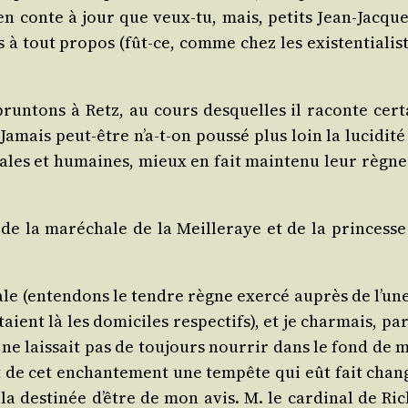
en conte à jour que veux-tu, mais, petits Jean-Jacque
out pro­pos (fût-ce, comme chez les exis­ten­tia­list
un­tons à Retz, au cours des­quelles il raconte cer­t
amais peut-être n’a‑t-on pous­sé plus loin la luci­di­té
rales et humaines, mieux en fait main­te­nu leur règne
de la maré­chale de la Meille­raye et de la prin­cesse
oyale (enten­dons le tendre règne exer­cé auprès de l’un
ent là les domi­ciles res­pec­tifs), et je char­mais, pa
ne lais­sait pas de tou­jours nour­rir dans le fond de 
tît de cet enchan­te­ment une tem­pête qui eût fait chan
la des­ti­née d’être de mon avis. M. le car­di­nal de Ri