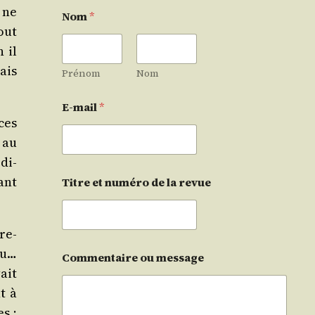
r ne
Nom
*
out
 il
ais
Prénom
Nom
E-mail
*
ces
 au
di­
lant
Titre et numéro de la revue
re­
ieu…
Commentaire ou message
vait
t à
s ;