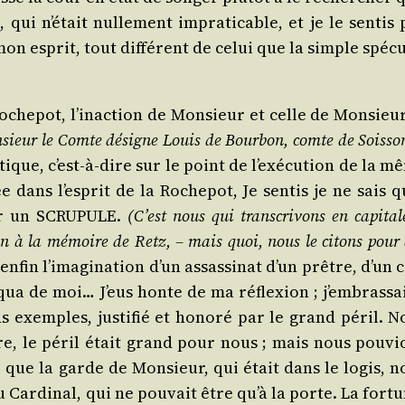
 qui n’était nul­le­ment impra­ti­cable, et je le sen­tis
s mon esprit, tout dif­fé­rent de celui que la simple spé­cu
Roche­pot, l’inaction de Mon­sieur et celle de Mon­sieur
­sieur le Comte désigne Louis de Bour­bon, comte de Sois­so
a­tique, c’est-à-dire sur le point de l’exécution de la 
 dans l’esprit de la Roche­pot, Je sen­tis je ne sais q
our un SCRUPULE.
(C’est nous qui trans­cri­vons en capi­tal
n à la mémoire de Retz, – mais quoi, nous le citons pour
 enfin l’imagination d’un assas­si­nat d’un prêtre, d’un 
oqua de moi… J’eus honte de ma réflexion ; j’embrassai
exemples, jus­ti­fié et hono­ré par le grand péril. N
sûre, le péril était grand pour nous ; mais nous pou­vi
rce que la garde de Mon­sieur, qui était dans le logis, 
u Car­di­nal, qui ne pou­vait être qu’à la porte. La for­t