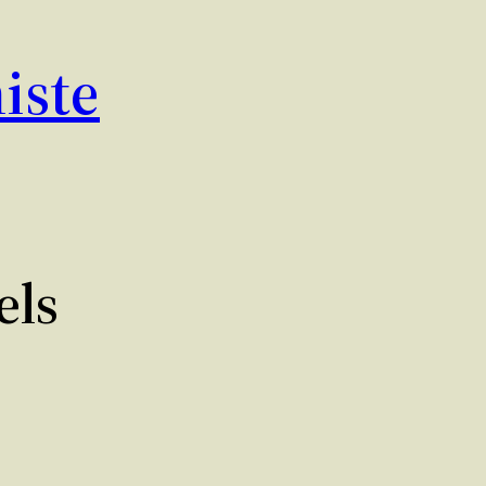
iste
els