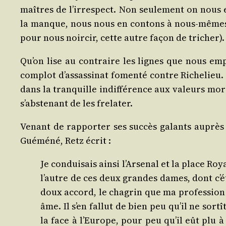
maîtres de l’irrespect. Non seule­ment on nous 
la manque, nous nous en contons à nous-mêmes à t
pour nous noir­cir, cette autre façon de tricher).
Qu’on lise au contraire les lignes que nous empr
com­plot d’assassinat fomen­té contre Riche­lieu. J
dans la tran­quille indif­fé­rence aux valeurs mo
s’abstenant de les frelater.
Venant de rap­por­ter ses suc­cès galants auprès 
Gué­mé­né, Retz écrit :
Je condui­sais ain­si l’Arsenal et la place R
l’autre de ces deux grandes dames, dont c’étai
doux accord, le cha­grin que ma pro­fes­sion 
âme. Il s’en fal­lut de bien peu qu’il ne sor­
la face à l’Europe, pour peu qu’il eût plu à 