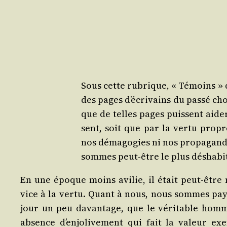
Sous cette rubrique, « Témoins » 
des pages d’écrivains du pas­sé cho
que de telles pages puissent aide
sent, soit que par la ver­tu prop
nos déma­go­gies ni nos pro­pa­gan
sommes peut-être le plus désha­bi­
En une époque moins avi­lie, il était peut-être
vice à la ver­tu. Quant à nous, nous sommes pa
jour un peu davan­tage, que le véri­table hom­
absence d’enjolivement qui fait la valeur exem