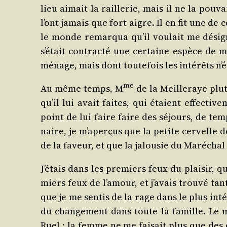
lieu aimait la raille­rie, mais il ne la pou­
l’ont jamais que fort aigre. Il en fit une de 
le monde remar­qua qu’il vou­lait me dési­gn
s’était contrac­té une cer­taine espèce de 
ménage, mais dont tou­te­fois les inté­rêts n’
me
Au même temps, M
de la Meille­raye plut
qu’il lui avait faites, qui étaient effec­ti­
point de lui faire faire des séjours, de temp
naire, je m’aperçus que la petite cer­velle d
de la faveur, et que la jalou­sie du Maré­chal
J’étais dans les pre­miers feux du plai­sir, 
miers feux de l’amour, et j’avais trou­vé tant
que je me sen­tis de la rage dans le plus inté
du chan­ge­ment dans toute la famille. Le ma
Ruel ; la femme ne me fai­sait plus que des 