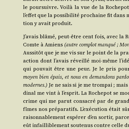
le pour­suivre. Voi­là la vue de la Roche­pot,
l’effet que la pos­si­bi­li­té pro­chaine fit dan
tion y avait produit.
J’avais blâ­mé, peut-être cent fois, avec la 
Comte à Amiens
(autre com­plot man­qué ; Mon
Aus­si­tôt que je me vis sur le point de la pr
action dont l’avais réveillé moi-même l’idée
qui pou­vait être une peur. Je le pris p
moyen bien épais, et nous en deman­dons par­do
modernes.)
Je ne sais si je me trom­pai ; mais
di­nal me vint à l’esprit. La Roche­pot se m
crime qui me parut consa­cré par de grands 
fîmes nos pré­pa­ra­tifs. L’exécution était 
rai­son­na­ble­ment espé­rer d’en sor­tir, pa
eût infailli­ble­ment sou­te­nus contre celle d