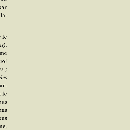
 par
­la­
 le
ns)
.
même
uoi
es ;
 des
car­
 le
ous
ons
nous
une,