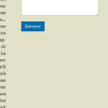
pour
ent
le…
pour
Envoyer
rice
bap­
n de
. La
uer
u’il
u’à
hose
eur
nos
Roi
qu’à