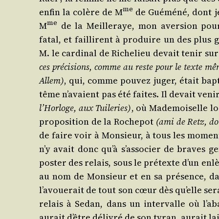
me
enfin la colère de M
de Gué­mé­né, dont je 
me
M
de la Meille­raye, mon aver­sion pou
fatal, et faillirent à pro­duire un des plu
M. le car­di­nal de Riche­lieu devait tenir su
ces pré­ci­sions, comme au reste pour le texte mê
Allem)
, qui, comme pou­vez juger, était bap­t
tême n’avaient pas été faites. Il devait ven
l’Horloge, aux Tui­le­ries)
, où Made­moi­selle lo
pro­po­si­tion de la Roche­pot
(ami de Retz, dom
de faire voir à Mon­sieur, à tous les moments
n’y avait donc qu’à s’associer de braves ge
pos­ter des relais, sous le pré­texte d’un enl
au nom de Mon­sieur et en sa pré­sence, dan
l’avouerait de tout son cœur dès qu’elle sera
relais à Sedan, dans un inter­valle où l’a
aurait d’être déli­vré de son tyran, aurait lai