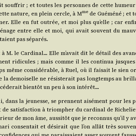
vait souf­frir ; et toutes les per­sonnes de cette humeu
me
cette nature, en plein cercle, à M
de Gué­mé­né ; et t
er. Elle en fut outrée, et moi plus qu’elle ; car enfin
ménage entre elle et moi, qui avait sou­vent du mau­v
étaient pas séparés.
 à M. le Car­di­nal… Elle m’avait dit le détail des avan
ve­ment ridi­cules ; mais comme il les conti­nua jusques
s même consi­dé­rable, à Ruel, où il fai­sait le sien or
e la demoi­selle ne résis­te­rait pas long­temps au bril
 céde­rait bien­tôt un peu à son intérêt…
qui, dans la jeu­nesse, se prennent aisé­ment pour les p
 de satis­fac­tion à triom­pher du car­di­nal de Riche­l
­rieur de mon âme, aus­si­tôt que je recon­nus qu’il y a
ri consen­tait et dési­rait que l’on allât très sou­ven
confi­dences qui me parais­saient assez sou­vent fausse