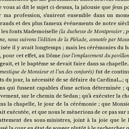
vous ai dit le sujet ci-des­sus, la jalou­sie que j’eus 
r ma pro­fes­sion, s’unirent ensemble dans un mom
s grands et des plus fameux évé­ne­ments de notre sièc
r les fonts Made­moi­selle
(la duchesse de Mont­pen­sier ; 
me, nous sui­vons l’édition de la Pléiade, anno­tée par Mau­
i­sée il y avait long­temps ; mais les céré­mo­nies du 
ir, pour cet effet, au Dôme
(sur l’emplacement du pavillo
geait, et le bap­tême se devait faire dans sa cha­pelle
es­tique de Mon­sieur et l’un des conju­rés)
fut de conti­n
 du jour, la néces­si­té de se défaire du Car­di­nal…; q
ns qui fussent capables d’une action déter­mi­née ; q
è­ve­ment, sur le che­min de Sedan ; qu’à exé­cu­ter la c
s la cha­pelle, le jour de la céré­mo­nie ; que Mon­si
it exé­cu­tée, et que nous le mène­rions de ce pas sur 
battement des sous-ministres, joint à la joie que le 
s­sé la cour en état de son­ger plu­tôt à le recher­cher 