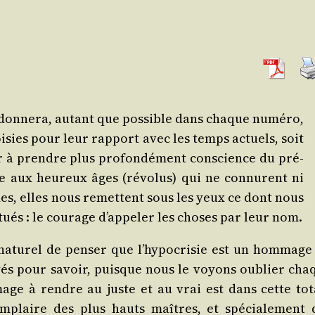
don­ne­ra, autant que pos­sible dans chaque numé­ro,
i­sies pour leur rap­port avec les temps actuels, soit
r à prendre plus pro­fon­dé­ment conscience du pré­
re aux heu­reux âges (révo­lus) qui ne connurent ni
des, elles nous remettent sous les yeux ce dont nous
tués : le cou­rage d’appeler les choses par leur nom.
 natu­rel de pen­ser que l’hypocrisie est un hom­mage
yés pour savoir, puisque nous le voyons oublier cha
mage à rendre au juste et au vrai est dans cette tot
­plaire des plus hauts maîtres, et spé­cia­le­ment 