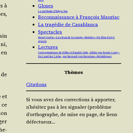
Retz
s à
Gloses
La méthode d’Edgar Poe
es,
Reconnaissance à François Mauriac
La tragédie de Casablanca
Spectacles
ain
Henri Guilac — Les feux de la rampe — Notules — Un film d’art à
Ajaccio
 ni,
Lectures
 en
Correspondance de Rilke et d’André Gide, éditée par Renée Lang —
Du Land der Liebe, par Bernard von Brentano — Périodiques
Thèmes
 de
Citations
e et
Si vous avez des corrections à apporter,
r ce
n’hésitez pas à les signaler (problème
mon
d’orthographe, de mise en page, de liens
­ger
défectueux…
che­