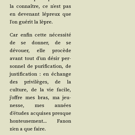
la connaître, ce n’est pas
en deve­nant lépreux que
l’on gué­rit la lèpre.
Car enfin cette néces­si­té
de se don­ner, de se
dévouer, elle pro­cède
avant tout d’un désir per­
son­nel de puri­fi­ca­tion, de
jus­ti­fi­ca­tion : en échange
des pri­vi­lèges, de la
culture, de la vie facile,
j’offre mes bras, ma jeu­
nesse, mes années
d’études acquises presque
hon­teu­se­ment… Fanon
n’en a que faire.