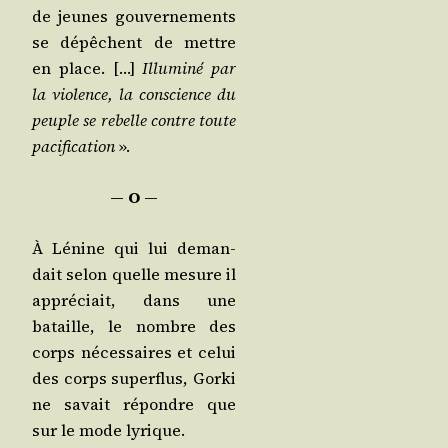
de jeunes gou­ver­ne­ments
se dépêchent de mettre
en place. […]
Illu­mi­né par
la vio­lence, la conscience du
peuple se rebelle contre toute
paci­fi­ca­tion
».
― O ―
À Lénine qui lui deman­
dait selon quelle mesure il
appré­ciait, dans une
bataille, le nombre des
corps néces­saires et celui
des corps super­flus, Gor­ki
ne savait répondre que
sur le mode lyrique.