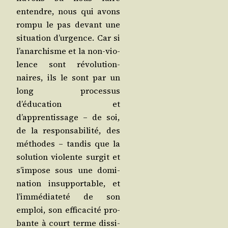
entendre, nous qui avons
rom­pu le pas devant une
situa­tion d’urgence. Car si
l’anarchisme et la non-vio­
lence sont révo­lu­tion­
naires, ils le sont par un
long pro­ces­sus
d’éducation et
d’apprentissage – de soi,
de la res­pon­sa­bi­li­té, des
méthodes – tan­dis que la
solu­tion vio­lente sur­git et
s’impose sous une domi­
na­tion insup­por­table, et
l’immédiateté de son
emploi, son effi­ca­ci­té pro­
bante à court terme dis­si­