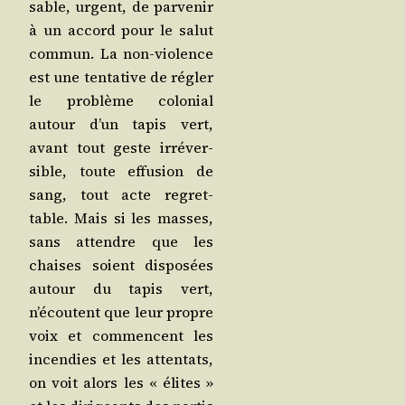
sable, urgent, de par­ve­nir
à un accord pour le salut
com­mun. La non-vio­lence
est une ten­ta­tive de régler
le pro­blème colo­nial
autour d’un tapis vert,
avant tout geste irré­ver­
sible, toute effu­sion de
sang, tout acte regret­
table. Mais si les masses,
sans attendre que les
chaises soient dis­po­sées
autour du tapis vert,
n’écoutent que leur propre
voix et com­mencent les
incen­dies et les atten­tats,
on voit alors les « élites »