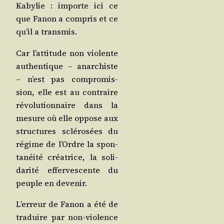
Kaby­lie : importe ici ce
que Fanon a com­pris et ce
qu’il a transmis.
Car l’attitude non vio­lente
authen­tique – anar­chiste
– n’est pas com­pro­mis­
sion, elle est au contraire
révo­lu­tion­naire dans la
mesure où elle oppose aux
struc­tures sclé­ro­sées du
régime de l’Ordre la spon­
ta­néi­té créa­trice, la soli­
da­ri­té effer­ves­cente du
peuple en devenir.
L’erreur de Fanon a été de
tra­duire par non-vio­lence