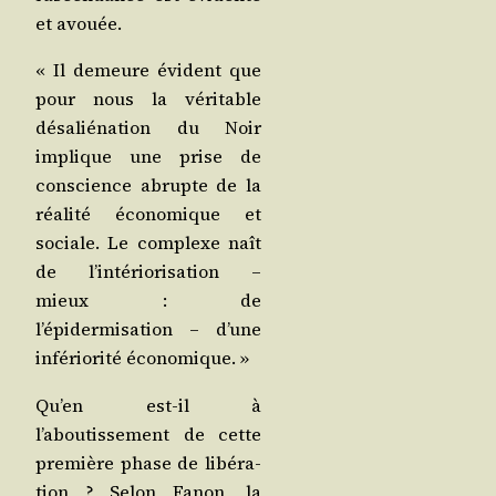
et avouée.
« Il demeure évident que
pour nous la véri­table
désa­lié­na­tion du Noir
implique une prise de
conscience abrupte de la
réa­li­té éco­no­mique et
sociale. Le com­plexe naît
de l’intériorisation –
mieux : de
l’épidermisation – d’une
infé­rio­ri­té économique. »
Qu’en est-il à
l’aboutissement de cette
pre­mière phase de libé­ra­
tion ? Selon Fanon, la