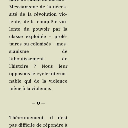
Mes­sia­nisme de la néces­
si­té de la révo­lu­tion vio­
lente, de la conquête vio­
lente du pou­voir par la
classe exploi­tée – pro­lé­
taires ou colo­ni­sés – mes­
sia­nisme de
l’aboutissement de
l’histoire ? Nous leur
oppo­sons le cycle inter­mi­
nable qui de la vio­lence
mène à la violence.
― O ―
Théo­ri­que­ment, il n’est
pas dif­fi­cile de répondre à