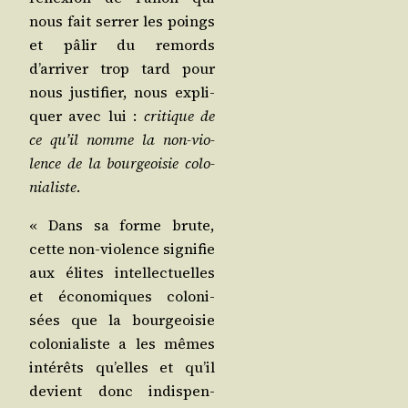
nous fait ser­rer les poings
et pâlir du remords
d’arriver trop tard pour
nous jus­ti­fier, nous expli­
quer avec lui :
cri­tique de
ce qu’il nomme la non-vio­
lence de la bour­geoi­sie colo­
nia­liste
.
« Dans sa forme brute,
cette non-vio­lence signi­fie
aux élites intel­lec­tuelles
et éco­no­miques colo­ni­
sées que la bour­geoi­sie
colo­nia­liste a les mêmes
inté­rêts qu’elles et qu’il
devient donc indis­pen­