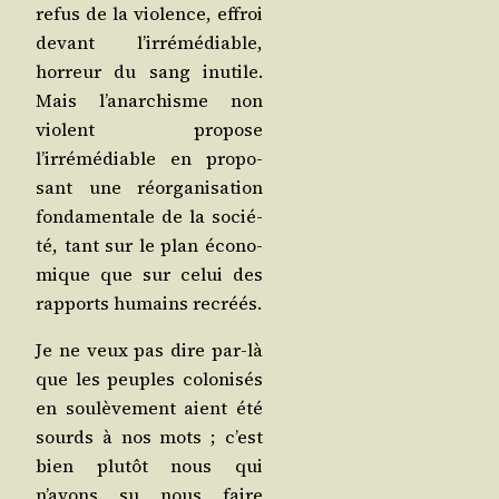
refus de la vio­lence, effroi
devant l’irrémédiable,
hor­reur du sang inutile.
Mais l’anarchisme non
violent pro­pose
l’irrémédiable en pro­po­
sant une réor­ga­ni­sa­tion
fon­da­men­tale de la socié­
té, tant sur le plan éco­no­
mique que sur celui des
rap­ports humains recréés.
Je ne veux pas dire par-là
que les peuples colo­ni­sés
en sou­lè­ve­ment aient été
sourds à nos mots ; c’est
bien plu­tôt nous qui
n’avons su nous faire