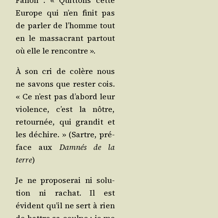
Europe qui n’en finit pas
de par­ler de l’homme tout
en le mas­sa­crant par­tout
où elle le rencontre ».
À son cri de colère nous
ne savons que res­ter cois.
« Ce n’est pas d’abord leur
vio­lence, c’est la nôtre,
retour­née, qui gran­dit et
les déchire. » (Sartre, pré­
face aux
Dam­nés de la
terre
)
Je ne pro­po­se­rai ni solu­
tion ni rachat. Il est
évident qu’il ne sert à rien