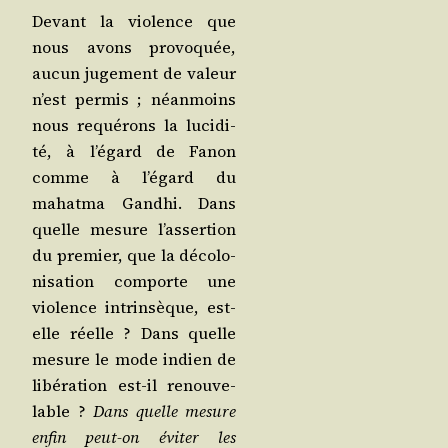
Devant la vio­lence que
nous avons pro­vo­quée,
aucun juge­ment de valeur
n’est per­mis ; néan­moins
nous requé­rons la luci­di­
té, à l’égard de Fanon
comme à l’égard du
mahat­ma Gand­hi. Dans
quelle mesure l’assertion
du pre­mier, que la déco­lo­
ni­sa­tion com­porte une
vio­lence intrin­sèque, est-
elle réelle ? Dans quelle
mesure le mode indien de
libé­ra­tion est-il renou­ve­
lable ?
Dans quelle mesure
enfin peut-on évi­ter les