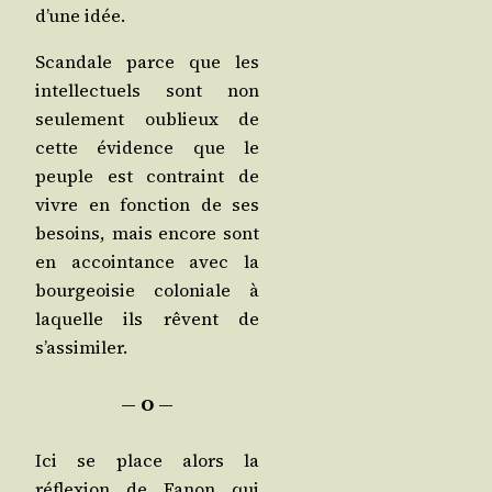
d’une idée.
Scan­dale parce que les
intel­lec­tuels sont non
seule­ment oublieux de
cette évi­dence que le
peuple est contraint de
vivre en fonc­tion de ses
besoins, mais encore sont
en accoin­tance avec la
bour­geoi­sie colo­niale à
laquelle ils rêvent de
s’assimiler.
― O ―
Ici se place alors la
réflexion de Fanon qui