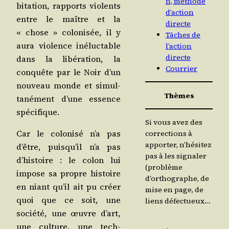
n, méthode
bi­ta­tion, rap­ports vio­lents
d’action
entre le maître et la
directe
« chose » colo­ni­sée, il y
Tâches de
aura vio­lence iné­luc­table
l’action
directe
dans la libé­ra­tion, la
Courrier
conquête par le Noir d’un
nou­veau monde et simul­
Thèmes
ta­né­ment d’une essence
spécifique.
Si vous avez des
Car le colo­ni­sé n’a pas
corrections à
apporter, n’hésitez
d’être, puisqu’il n’a pas
pas à les signaler
d’histoire : le colon lui
(problème
impose sa propre his­toire
d’orthographe, de
en niant qu’il ait pu créer
mise en page, de
quoi que ce soit, une
liens défectueux…
socié­té, une œuvre d’art,
une culture, une tech­