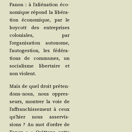
Fanon : à l’aliénation éco­
no­mique répond la libé­ra­
tion éco­no­mique, par le
boy­cott des entre­prises
colo­niales, par
l’organisation auto­nome,
l’autogestion, les fédé­ra­
tions de com­munes, un
socia­lisme liber­taire et
non violent.
Mais de quel droit pré­ten­
dons-nous, nous oppres­
seurs, mon­trer la voie de
l’affranchissement à ceux
qu’hier nous asser­vis­
sions ? Au mot d’ordre de
Fanon : « Quit­tons cette