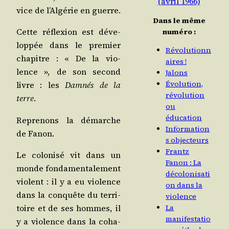
(avril 1966)
vice de l’Algérie en guerre.
Dans le même
Cette réflexion est déve­
numéro :
lop­pée dans le pre­mier
Révolutionn
cha­pitre : « De la vio­
aires !
lence », de son second
Jalons
Évolution,
livre : les
Dam­nés de la
révolution
terre
.
ou
éducation
Repre­nons la démarche
Information
de Fanon.
s objecteurs
Frantz
Le colo­ni­sé vit dans un
Fanon : La
monde fon­da­men­ta­le­ment
décolonisati
violent : il y a eu vio­lence
on dans la
dans la conquête du ter­ri­
violence
toire et de ses hommes, il
La
manifestatio
y a vio­lence dans la coha­