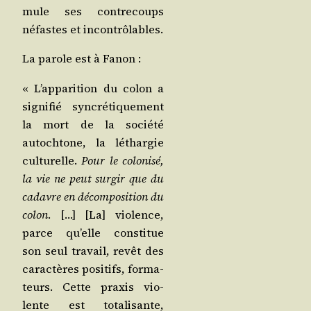
mule ses contre­coups
néfastes et incontrôlables.
La parole est à Fanon :
« L’apparition du colon a
signi­fié syn­cré­ti­que­ment
la mort de la socié­té
autoch­tone, la léthar­gie
cultu­relle.
Pour le colo­ni­sé,
la vie ne peut sur­gir que du
cadavre en décom­po­si­tion du
colon
. […] [La] vio­lence,
parce qu’elle consti­tue
son seul tra­vail, revêt des
carac­tères posi­tifs, for­ma­
teurs. Cette praxis vio­
lente est tota­li­sante,