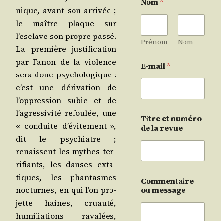
Nom
*
nique, avant son arri­vée ;
le maître plaque sur
l’esclave son propre pas­sé.
Prénom
Nom
La pre­mière jus­ti­fi­ca­tion
par Fanon de la vio­lence
E-mail
*
sera donc psy­cho­lo­gique :
c’est une déri­va­tion de
l’oppression subie et de
l’agressivité refou­lée, une
Titre et numéro
« conduite d’évitement »,
de la revue
dit le psy­chiatre ;
renaissent les mythes ter­
ri­fiants, les danses exta­
tiques, les phan­tasmes
Commentaire
noc­turnes, en qui l’on pro­
ou message
jette haines, cruau­té,
humi­lia­tions rava­lées,