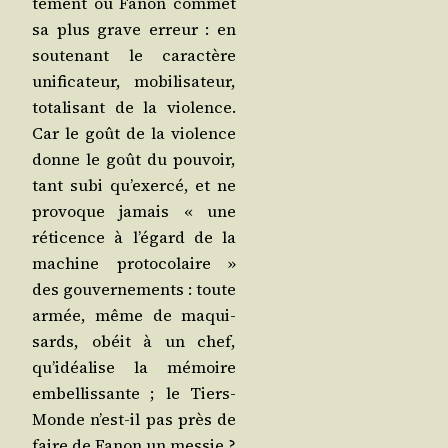
te­ment où Fanon com­met
sa plus grave erreur : en
sou­te­nant le carac­tère
uni­fi­ca­teur, mobi­li­sa­teur,
tota­li­sant de la vio­lence.
Car le goût de la vio­lence
donne le goût du pou­voir,
tant subi qu’exercé, et ne
pro­voque jamais « une
réti­cence à l’égard de la
machine pro­to­co­laire »
des gou­ver­ne­ments : toute
armée, même de maqui­
sards, obéit à un chef,
qu’idéalise la mémoire
embel­lis­sante ; le Tiers-
Monde n’est-il pas près de
faire de Fanon un mes­sie ?