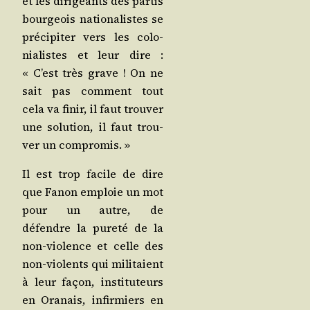
et les diri­geants des par­tis
bour­geois natio­na­listes se
pré­ci­pi­ter vers les colo­
nia­listes et leur dire :
« C’est très grave ! On ne
sait pas com­ment tout
cela va finir, il faut trou­ver
une solu­tion, il faut trou­
ver un compromis. »
Il est trop facile de dire
que Fanon emploie un mot
pour un autre, de
défendre la pure­té de la
non-vio­lence et celle des
non-vio­lents qui mili­taient
à leur façon, ins­ti­tu­teurs
en Ora­nais, infir­miers en