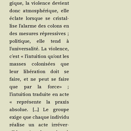
gique, la vio­lence devient
donc atmo­sphé­rique, elle
éclate lorsque se cris­tal­
lise l’alarme des colons en
des mesures répres­sives ;
poli­tique, elle tend à
l’universalité. La vio­lence,
c’est « l’intuition qu’ont les
masses colo­ni­sées que
leur libé­ra­tion doit se
faire, et ne peut se faire
que par la force» ;
l’intuition tra­duite en acte
« repré­sente la praxis
abso­lue. […] Le groupe
exige que chaque indi­vi­du
réa­lise un acte irré­ver­