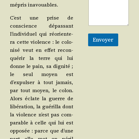
mépris inavouables.
C’est une prise de
conscience dépas­sant
l’individuel qui réorien­te­
Envoyer
ra cette vio­lence : le colo­
ni­sé veut en effet recon­
qué­rir la terre qui lui
donne le pain, sa digni­té ;
le seul moyen est
d’expulser à tout jamais,
par tout moyen, le colon.
Alors éclate la guerre de
libé­ra­tion, la gué­rilla dont
la vio­lence n’est pas com­
pa­rable à celle qui lui est
oppo­sée : parce que d’une
part elle met en péril