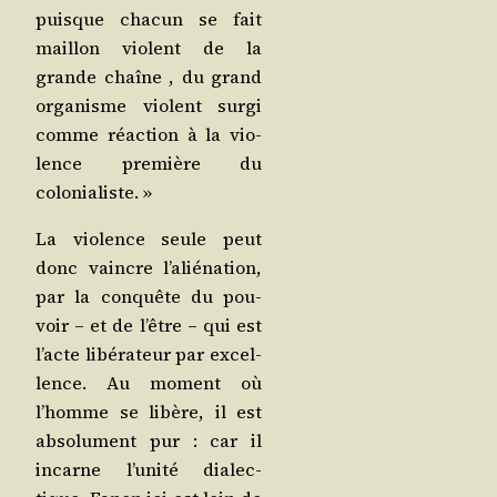
puisque cha­cun se fait
maillon violent de la
grande chaîne , du grand
orga­nisme violent sur­gi
comme réac­tion à la vio­
lence pre­mière du
colonialiste. »
La vio­lence seule peut
donc vaincre l’aliénation,
par la conquête du pou­
voir – et de l’être – qui est
l’acte libé­ra­teur par excel­
lence. Au moment où
l’homme se libère, il est
abso­lu­ment pur : car il
incarne l’unité dia­lec­