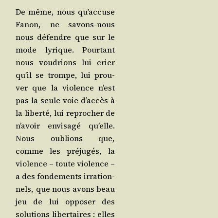
De même, nous qu’accuse
Fanon, ne savons-nous
nous défendre que sur le
mode lyrique. Pour­tant
nous vou­drions lui crier
qu’il se trompe, lui prou­
ver que la vio­lence n’est
pas la seule voie d’accès à
la liber­té, lui repro­cher de
n’avoir envi­sa­gé qu’elle.
Nous oublions que,
comme les pré­ju­gés, la
vio­lence – toute vio­lence –
a des fon­de­ments irra­tion­
nels, que nous avons beau
jeu de lui oppo­ser des
solu­tions liber­taires : elles