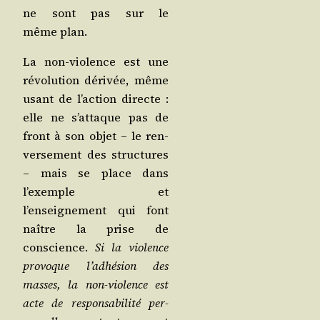
ne sont pas sur le
même plan.
La non-vio­lence est une
révo­lu­tion déri­vée, même
usant de l’action directe :
elle ne s’attaque pas de
front à son objet – le ren­
ver­se­ment des struc­tures
– mais se place dans
l’exemple et
l’enseignement qui font
naître la prise de
conscience.
Si la vio­lence
pro­voque l’adhésion des
masses, la non-vio­lence est
acte de res­pon­sa­bi­li­té per­