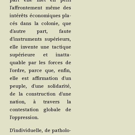
l’affrontement même des
inté­rêts éco­no­miques pla­
cés dans la colo­nie, que
d’autre part, faute
d’instruments supé­rieurs,
elle invente une tac­tique
supé­rieure et inat­ta­
quable par les forces de
l’ordre, parce que, enfin,
elle est affir­ma­tion d’un
peuple, d’une soli­da­ri­té,
de la construc­tion d’une
nation, à tra­vers la
contes­ta­tion glo­bale de
l’oppression.
D’individuelle, de patho­lo­