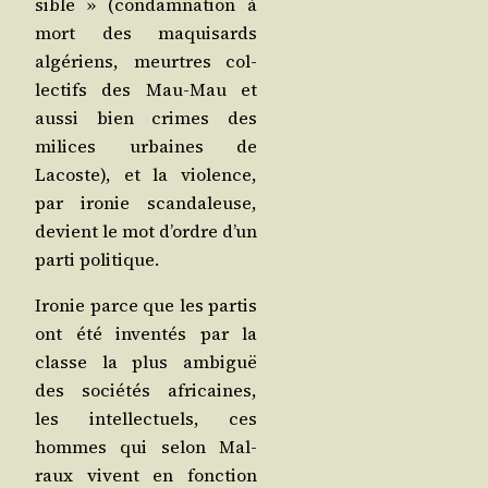
sible » (condam­na­tion à
mort des maqui­sards
algé­riens, meurtres col­
lec­tifs des Mau-Mau et
aus­si bien crimes des
milices urbaines de
Lacoste), et la vio­lence,
par iro­nie scan­da­leuse,
devient le mot d’ordre d’un
par­ti politique.
Iro­nie parce que les par­tis
ont été inven­tés par la
classe la plus ambi­guë
des socié­tés afri­caines,
les intel­lec­tuels, ces
hommes qui selon Mal­
raux vivent en fonc­tion