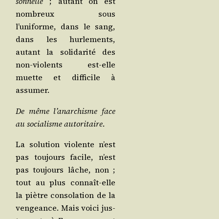
son­nelle
; autant on est
nom­breux sous
l’uniforme, dans le sang,
dans les hur­le­ments,
autant la soli­da­ri­té des
non-vio­lents est-elle
muette et dif­fi­cile à
assumer.
De même l’anarchisme face
au socia­lisme auto­ri­taire
.
La solu­tion vio­lente n’est
pas tou­jours facile, n’est
pas tou­jours lâche, non ;
tout au plus connaît-elle
la piètre conso­la­tion de la
ven­geance. Mais voi­ci jus­