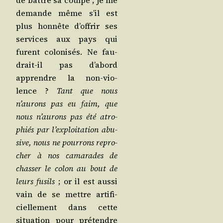
de battre sa coulpe ; je me
demande même s’il est
plus hon­nête d’offrir ses
ser­vices aux pays qui
furent colo­ni­sés. Ne fau­
drait-il pas d’abord
apprendre la non-vio­
lence ?
Tant que nous
n’aurons pas eu faim, que
nous n’aurons pas été atro­
phiés par l’exploitation abu­
sive, nous ne pour­rons repro­
cher à nos cama­rades de
chas­ser le colon au bout de
leurs fusils
; or il est aus­si
vain de se mettre arti­fi­
ciel­le­ment dans cette
situa­tion pour pré­tendre