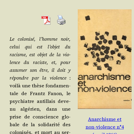
Le colo­ni­sé, l’homme noir,
celui qui est l’objet du
racisme, est objet de la vio­
lence du raciste, et, pour
assu­mer son être, il doit y
répondre par la vio­lence
:
voi­là une thèse fon­da­men­
tale de Frantz Fanon, le
psy­chiatre antillais deve­
nu algé­rien, dans une
prise de conscience glo­
Anarchisme et
bale de la soli­da­ri­té des
non-violence n°4
colo­ni­sés, et mort au ser­