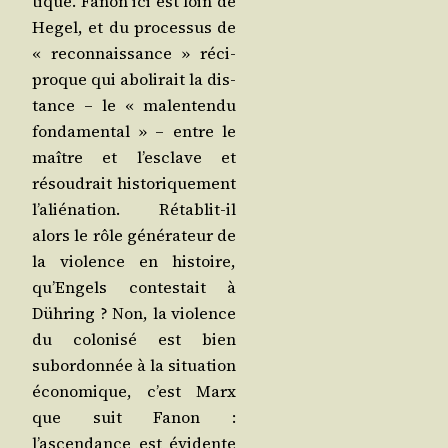
tique. Fanon ici est loin de
Hegel, et du pro­ces­sus de
« recon­nais­sance » réci­
proque qui abo­li­rait la dis­
tance – le « mal­en­ten­du
fon­da­men­tal » – entre le
maître et l’esclave et
résou­drait his­to­ri­que­ment
l’aliénation. Réta­blit-il
alors le rôle géné­ra­teur de
la vio­lence en his­toire,
qu’Engels contes­tait à
Düh­ring ? Non, la vio­lence
du colo­ni­sé est bien
subor­don­née à la situa­tion
éco­no­mique, c’est Marx
que suit Fanon :
l’ascendance est évi­dente