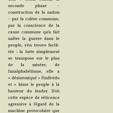
seconde phase –
construc­tion de la nation
– par la colère com­mune,
par la conscience de la
cause com­mune qu’a fait
naître la guerre dans le
peuple, s’en trouve faci­li­
tée : la lutte sim­ple­ment
se trans­pose sur le plan
de la misère, de
l’analphabétisme, elle a
« dés­in­toxi­qué » l’individu
et « hisse le peuple à la
hau­teur du lea­der. D’où
cette espèce de réti­cence
agres­sive à l’égard de la
machine pro­to­co­laire que