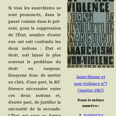
Si tous les anar­chistes se
sont pro­non­cés, dans le
pas­sé comme dans le pré­
sent, pour la sup­pres­sion
de l’É­tat, nombre d’entre
eux ont soit confon­du les
deux notions : État et
droit, soit lais­sé le plus
sou­vent le pro­blème du
droit en sus­pens.
Essayons donc de mettre
Anarchisme et
au clair, d’une part, la dif­
non-violence n°7
fé­rence néces­saire entre
(janvier 1967)
ces deux notions et,
Dans le même
d’autre part, de jus­ti­fier la
numéro :
néces­si­té de la seconde.
Institut for
L’É­tat est sous sa forme