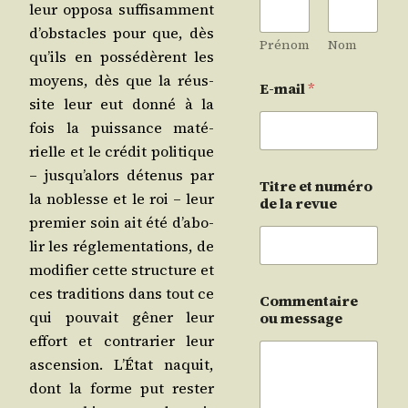
leur oppo­sa suf­fi­sam­ment
d’obs­tacles pour que, dès
Prénom
Nom
qu’ils en pos­sé­dèrent les
moyens, dès que la réus­
E-mail
*
site leur eut don­né à la
fois la puis­sance maté­
rielle et le cré­dit poli­tique
– jus­qu’a­lors déte­nus par
Titre et numéro
la noblesse et le roi – leur
de la revue
pre­mier soin ait été d’a­bo­
lir les régle­men­ta­tions, de
modi­fier cette struc­ture et
ces tra­di­tions dans tout ce
Commentaire
qui pou­vait gêner leur
ou message
effort et contra­rier leur
ascen­sion. L’É­tat naquit,
dont la forme put res­ter