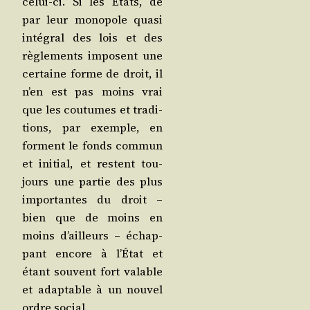
celui-ci. Si les États, de
par leur mono­pole qua­si
inté­gral des lois et des
règle­ments imposent une
cer­taine forme de droit, il
n’en est pas moins vrai
que les cou­tumes et tra­di­
tions, par exemple, en
forment le fonds com­mun
et ini­tial, et res­tent tou­
jours une par­tie des plus
impor­tantes du droit –
bien que de moins en
moins d’ailleurs – échap­
pant encore à l’É­tat et
étant sou­vent fort valable
et adap­table à un nou­vel
ordre social.