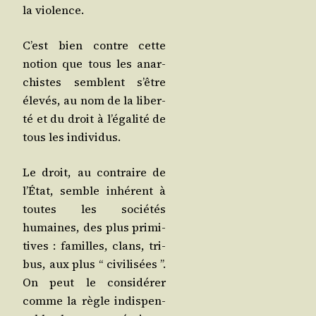
la violence.
C’est bien contre cette
notion que tous les anar­
chistes semblent s’être
éle­vés, au nom de la liber­
té et du droit à l’é­ga­li­té de
tous les individus.
Le droit, au contraire de
l’É­tat, semble inhé­rent à
toutes les socié­tés
humaines, des plus pri­mi­
tives : familles, clans, tri­
bus, aux plus “ civi­li­sées ”.
On peut le consi­dé­rer
comme la règle indis­pen­