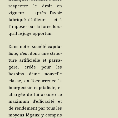
res­pec­ter le droit en
vigueur – après l’a­voir
fabri­qué d’ailleurs – et à
l’im­po­ser par la force lors­
qu’il le juge opportun.
Dans notre socié­té capi­ta­
liste, c’est donc une struc­
ture arti­fi­cielle et pas­sa­
gère, créée pour les
besoins d’une nou­velle
classe, en l’oc­cur­rence la
bour­geoi­sie capi­ta­liste, et
char­gée de lui assu­rer le
maxi­mum d’ef­fi­ca­ci­té et
de ren­de­ment par tous les
moyens légaux y com­pris