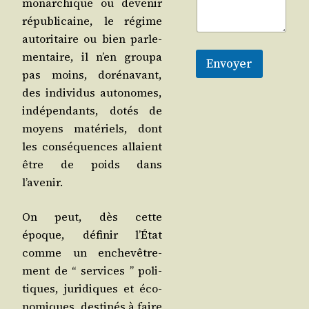
monar­chique ou deve­nir
répu­bli­caine, le régime
auto­ri­taire ou bien par­le­
men­taire, il n’en grou­pa
Envoyer
pas moins, doré­na­vant,
des indi­vi­dus auto­nomes,
indé­pen­dants, dotés de
moyens maté­riels, dont
les consé­quences allaient
être de poids dans
l’avenir.
On peut, dès cette
époque, défi­nir l’É­tat
comme un enche­vê­tre­
ment de “ ser­vices ” poli­
tiques, juri­diques et éco­
no­miques, des­ti­nés à faire