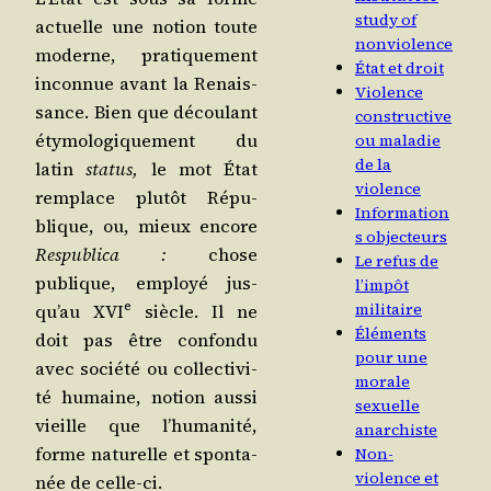
study of
actuelle une notion toute
nonviolence
moderne, pra­ti­que­ment
État et droit
incon­nue avant la Renais­
Violence
sance. Bien que décou­lant
constructive
éty­mo­lo­gi­que­ment du
ou maladie
de la
latin
sta­tus,
le mot État
violence
rem­place plu­tôt Répu­
Information
blique, ou, mieux encore
s objecteurs
Respu­bli­ca :
chose
Le refus de
publique, employé jus­
l’impôt
e
militaire
qu’au XVI
siècle. Il ne
Éléments
doit pas être confon­du
pour une
avec socié­té ou col­lec­ti­vi­
morale
té humaine, notion aus­si
sexuelle
vieille que l’hu­ma­ni­té,
anarchiste
forme natu­relle et spon­ta­
Non-
violence et
née de celle-ci.