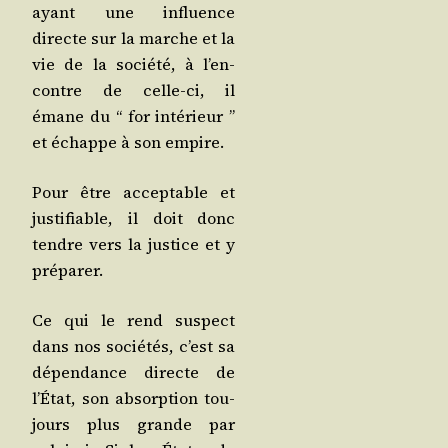
ayant une influence
directe sur la marche et la
vie de la socié­té, à l’en­
contre de celle-ci, il
émane du “ for inté­rieur ”
et échappe à son empire.
Pour être accep­table et
jus­ti­fiable, il doit donc
tendre vers la jus­tice et y
préparer.
Ce qui le rend sus­pect
dans nos socié­tés, c’est sa
dépen­dance directe de
l’État, son absorp­tion tou­
jours plus grande par