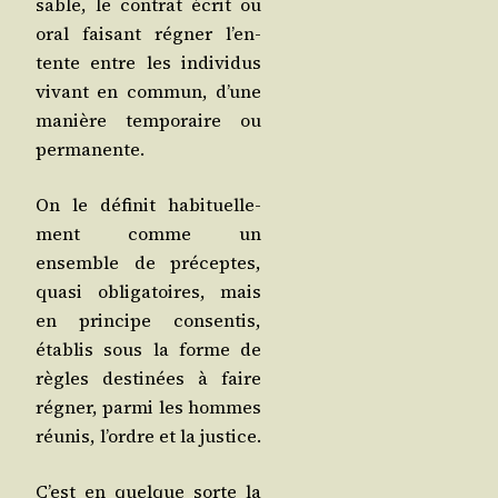
sable, le contrat écrit ou
oral fai­sant régner l’en­
tente entre les indi­vi­dus
vivant en com­mun, d’une
manière tem­po­raire ou
permanente.
On le défi­nit habi­tuel­le­
ment comme un
ensemble de pré­ceptes,
qua­si obli­ga­toires, mais
en prin­cipe consen­tis,
éta­blis sous la forme de
règles des­ti­nées à faire
régner, par­mi les hommes
réunis, l’ordre et la justice.
C’est en quelque sorte la