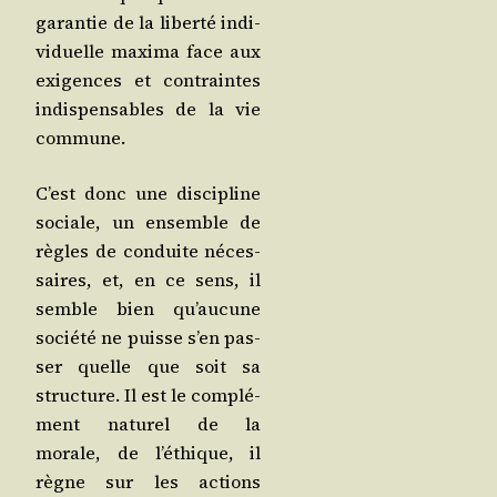
garan­tie de la liber­té indi­
vi­duelle maxi­ma face aux
exi­gences et contraintes
indis­pen­sables de la vie
commune.
C’est donc une dis­ci­pline
sociale, un ensemble de
règles de conduite néces­
saires, et, en ce sens, il
semble bien qu’au­cune
socié­té ne puisse s’en pas­
ser quelle que soit sa
struc­ture. Il est le com­plé­
ment natu­rel de la
morale, de l’é­thique, il
règne sur les actions