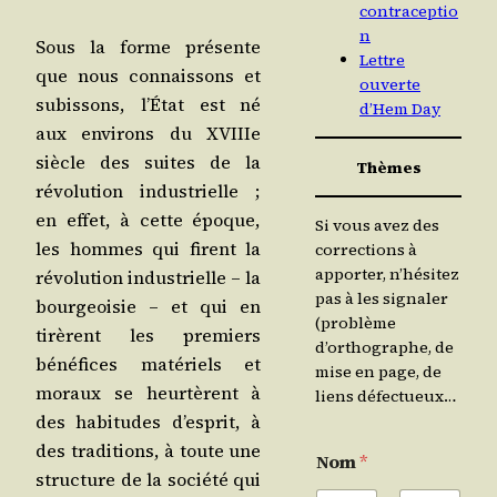
contraceptio
n
Sous la forme pré­sente
Lettre
que nous connais­sons et
ouverte
subis­sons, l’É­tat est né
d’Hem Day
aux envi­rons du XVIIIe
siècle des suites de la
Thèmes
révo­lu­tion indus­trielle ;
en effet, à cette époque,
Si vous avez des
les hommes qui firent la
corrections à
apporter, n’hésitez
révo­lu­tion indus­trielle – la
pas à les signaler
bour­geoi­sie – et qui en
(problème
tirèrent les pre­miers
d’orthographe, de
béné­fices maté­riels et
mise en page, de
moraux se heur­tèrent à
liens défectueux…
des habi­tudes d’es­prit, à
des tra­di­tions, à toute une
Nom
*
struc­ture de la socié­té qui