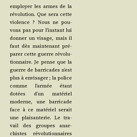
employer les armes de la
révo­lu­tion. Que sera cette
vio­lence ? Nous ne pou­
vons pas pour l’ins­tant lui
don­ner un visage, mais il
faut dès main­te­nant pré­
pa­rer cette guerre révo­lu­
tion­naire. Je pense que la
guerre de bar­ri­cades n’est
plus à envi­sa­ger ; la police
comme l’ar­mée étant
dotées d’un maté­riel
moderne, une bar­ri­cade
face à ce maté­riel serait
une plai­san­te­rie. Le tra­
vail des groupes anar­
chistes révo­lu­tion­naires