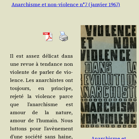
Anarchisme et non-violence n°7 (janvier 1967)
Il est assez déli­cat dans
une revue à ten­dance non
vio­lente de par­ler de vio­
lence. Les anar­chistes ont
tou­jours, en prin­cipe,
reje­té la vio­lence parce
que l’a­nar­chisme est
amour de la nature,
amour de l’hu­main. Nous
lut­tons pour l’a­vè­ne­ment
d’une socié­té sans haine,
Anarchisme et