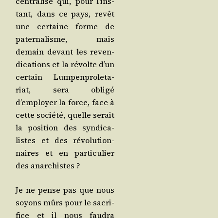
cen­tra­li­sé qui, pour l’ins­
tant, dans ce pays, revêt
une cer­taine forme de
pater­na­lisme, mais
demain devant les reven­
di­ca­tions et la révolte d’un
cer­tain Lum­pen­pro­le­ta­
riat, sera obli­gé
d’employer la force, face à
cette socié­té, quelle serait
la posi­tion des syn­di­ca­
listes et des révo­lu­tion­
naires et en par­ti­cu­lier
des anarchistes ?
Je ne pense pas que nous
soyons mûrs pour le sacri­
fice et il nous fau­dra