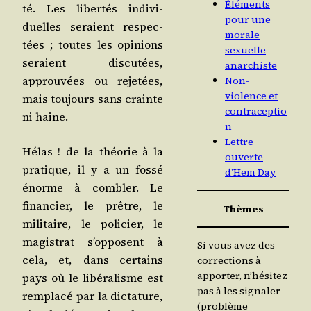
Éléments
té. Les liber­tés indi­vi­
pour une
duelles seraient res­pec­
morale
tées ; toutes les opi­nions
sexuelle
seraient dis­cu­tées,
anarchiste
approu­vées ou reje­tées,
Non-
violence et
mais tou­jours sans crainte
contraceptio
ni haine.
n
Lettre
Hélas ! de la théo­rie à la
ouverte
pra­tique, il y a un fos­sé
d’Hem Day
énorme à com­bler. Le
finan­cier, le prêtre, le
Thèmes
mili­taire, le poli­cier, le
magis­trat s’op­posent à
Si vous avez des
cela, et, dans cer­tains
corrections à
apporter, n’hésitez
pays où le libé­ra­lisme est
pas à les signaler
rem­pla­cé par la dic­ta­ture,
(problème