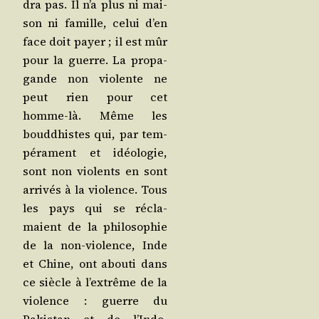
dra pas. Il n’a plus ni mai­
son ni famille, celui d’en
face doit payer ; il est mûr
pour la guerre. La pro­pa­
gande non vio­lente ne
peut rien pour cet
homme-là. Même les
boud­dhistes qui, par tem­
pé­ra­ment et idéo­lo­gie,
sont non vio­lents en sont
arri­vés à la vio­lence. Tous
les pays qui se récla­
maient de la phi­lo­so­phie
de la non-vio­lence, Inde
et Chine, ont abou­ti dans
ce siècle à l’ex­trême de la
vio­lence : guerre du