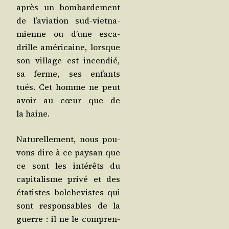
après un bom­bar­de­ment
de l’a­via­tion sud-viet­na­
mienne ou d’une esca­
drille amé­ri­caine, lorsque
son vil­lage est incen­dié,
sa ferme, ses enfants
tués. Cet homme ne peut
avoir au cœur que de
la haine.
Natu­rel­le­ment, nous pou­
vons dire à ce pay­san que
ce sont les inté­rêts du
capi­ta­lisme pri­vé et des
éta­tistes bol­che­vistes qui
sont res­pon­sables de la
guerre : il ne le com­pren­