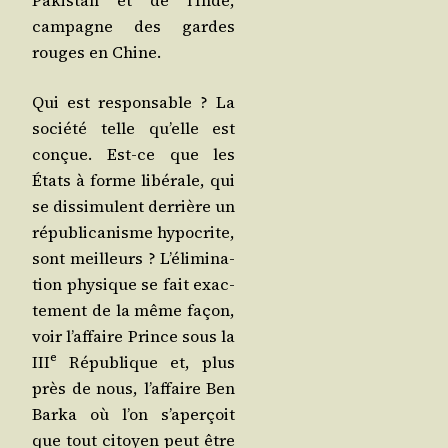
Pakis­tan et de l’Inde,
cam­pagne des gardes
rouges en Chine.
Qui est res­pon­sable ? La
socié­té telle qu’elle est
conçue. Est-ce que les
États à forme libé­rale, qui
se dis­si­mulent der­rière un
répu­bli­ca­nisme hypo­crite,
sont meilleurs ? L’é­li­mi­na­
tion phy­sique se fait exac­
te­ment de la même façon,
voir l’affaire Prince sous la
e
III
Répu­blique et, plus
près de nous, l’af­faire Ben
Bar­ka où l’on s’a­per­çoit
que tout citoyen peut être