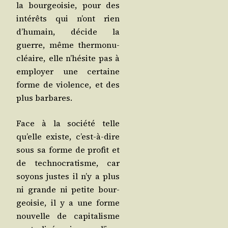
la bour­geoi­sie, pour des
inté­rêts qui n’ont rien
d’hu­main, décide la
guerre, même ther­mo­nu­
cléaire, elle n’hé­site pas à
employer une cer­taine
forme de vio­lence, et des
plus barbares.
Face à la socié­té telle
qu’elle existe, c’est-à-dire
sous sa forme de pro­fit et
de tech­no­cra­tisme, car
soyons justes il n’y a plus
ni grande ni petite bour­
geoi­sie, il y a une forme
nou­velle de capi­ta­lisme