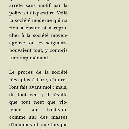
arrê­té sans motif par la
police et dis­pa­raître. Voi­là
la socié­té moderne qui n’a
rien à envier ni à repro­
cher à la socié­té moyen­
âgeuse, où les sei­gneurs
pou­vaient tout, y com­pris
tuer impunément.
Le pro­cès de la socié­té
n’est plus à faire, d’autres
l’ont fait avant moi ; mais,
de tout ceci ; il résulte
que tout n’est que vio­
lence sur l’in­di­vi­du
comme sur des masses
d’hommes et que lorsque