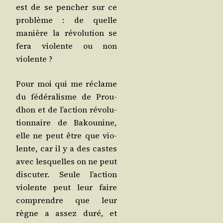
est de se pen­cher sur ce
pro­blème : de quelle
manière la révo­lu­tion se
fera vio­lente ou non
violente ?
Pour moi qui me réclame
du fédé­ra­lisme de Prou­
dhon et de l’ac­tion révo­lu­
tion­naire de Bakou­nine,
elle ne peut être que vio­
lente, car il y a des castes
avec les­quelles on ne peut
dis­cu­ter. Seule l’ac­tion
vio­lente peut leur faire
com­prendre que leur
règne a assez duré, et