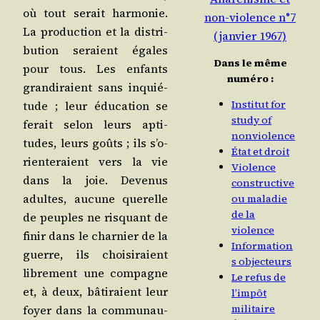
où tout serait har­mo­nie.
non-violence n°7
La pro­duc­tion et la dis­tri­
(janvier 1967)
bu­tion seraient égales
Dans le même
pour tous. Les enfants
numéro :
gran­di­raient sans inquié­
Institut for
tude ; leur édu­ca­tion se
study of
ferait selon leurs apti­
nonviolence
tudes, leurs goûts ; ils s’o­
État et droit
rien­te­raient vers la vie
Violence
dans la joie. Deve­nus
constructive
adultes, aucune que­relle
ou maladie
de la
de peuples ne ris­quant de
violence
finir dans le char­nier de la
Information
guerre, ils choi­si­raient
s objecteurs
libre­ment une com­pagne
Le refus de
et, à deux, bâti­raient leur
l’impôt
militaire
foyer dans la com­mu­nau­