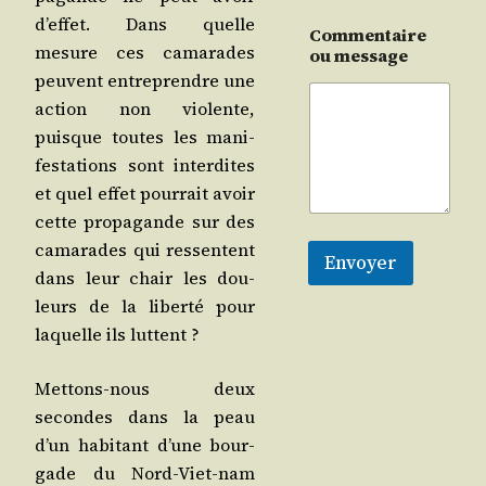
d’ef­fet. Dans quelle
Commentaire
mesure ces cama­rades
ou message
peuvent entre­prendre une
action non vio­lente,
puisque toutes les mani­
fes­ta­tions sont inter­dites
et quel effet pour­rait avoir
cette pro­pa­gande sur des
cama­rades qui res­sentent
Envoyer
dans leur chair les dou­
leurs de la liber­té pour
laquelle ils luttent ?
Met­tons-nous deux
secondes dans la peau
d’un habi­tant d’une bour­
gade du Nord-Viet-nam