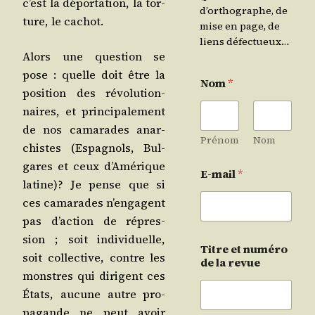
c’est la dépor­ta­tion, la tor­
d’orthographe, de
ture, le cachot.
mise en page, de
liens défectueux…
Alors une ques­tion se
pose : quelle doit être la
Nom
*
posi­tion des révo­lu­tion­
naires, et prin­ci­pa­le­ment
de nos cama­rades anar­
Prénom
Nom
chistes (Espa­gnols, Bul­
gares et ceux d’A­mé­rique
E-mail
*
latine)? Je pense que si
ces cama­rades n’en­gagent
pas d’ac­tion de répres­
sion ; soit indi­vi­duelle,
Titre et numéro
soit col­lec­tive, contre les
de la revue
monstres qui dirigent ces
États, aucune autre pro­
pa­gande ne peut avoir