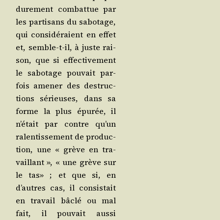
dure­ment com­bat­tue par
les par­ti­sans du sabo­tage,
qui consi­dé­raient en effet
et, semble-t-il, à juste rai­
son, que si effec­ti­ve­ment
le sabo­tage pou­vait par­
fois ame­ner des des­truc­
tions sérieuses, dans sa
forme la plus épu­rée, il
n’était par contre qu’un
ralen­tis­se­ment de pro­duc­
tion, une « grève en tra­
vaillant », « une grève sur
le tas» ; et que si, en
d’autres cas, il consis­tait
en tra­vail bâclé ou mal
fait, il pou­vait aus­si