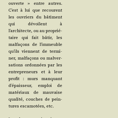
ouverte » entre autres.
C’est à lui que recourent
les ouvriers du bâti­ment
qui dévoilent à
l’architecte, ou au pro­prié­
taire qui fait bâtir, les
mal­fa­çons de l’immeuble
qu’ils viennent de ter­mi­
ner, mal­fa­çons ou mal­ver­
sa­tions ordon­nées par les
entre­pre­neurs et à leur
pro­fit : murs man­quant
d’épaisseur, emploi de
maté­riaux de mau­vaise
qua­li­té, couches de pein­
tures esca­mo­tées, etc.