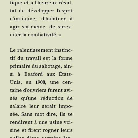
tique et a l’heureux résul­
tat de déve­lop­per l’esprit
d’initiative, d’habituer à
agir soi-même, de sur­ex­
ci­ter la combativité. »
Le ralen­tis­se­ment ins­tinc­
tif du tra­vail est la forme
pri­maire du sabo­tage, ain­
si à Bea­ford aux États-
Unis, en 1908, une cen­
taine d’ouvriers furent avi­
sés qu’une réduc­tion de
salaire leur serait impo­
sée. Sans mot dire, ils se
ren­dirent à une usine voi­
sine et firent rogner leurs