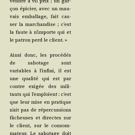
vendre à vil prix ; un gar­
çon épi­cier, avec un mau­
vais embal­lage, fait cas­
ser la mar­chan­dise ; c’est
la faute à n’importe qui et
le patron perd le client. »
Ain­si donc, les pro­cé­dés
de sabo­tage sont
variables à l’infini, il est
une qua­li­té qui est par
contre exi­gée des mili­
tants qui l’emploient : c’est
que leur mise en pra­tique
n’ait pas de réper­cus­sions
fâcheuses et directes sur
le client, sur le consom­
ma­teur. Le sabo­tage doit