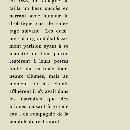
en 1898, un délé­gué se
tailla un beau suc­cès en
nar­rant avec humour le
dro­la­tique cas de sabo­
tage sui­vant : Les cui­si­
niers d’un grand éta­blis­se­
ment pari­sien ayant à se
plaindre de leur patron
res­tèrent à leurs postes
toute une mati­née four­
neaux allu­més, mais au
moment où les clients
affluèrent il n’y avait dans
les mar­mites que des
briques cui­sant à grande
eau… en com­pa­gnie de la
pen­dule du restaurant :