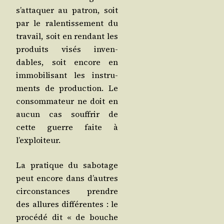
s’attaquer au patron, soit
par le ralen­tis­se­ment du
tra­vail, soit en ren­dant les
pro­duits visés inven­
dables, soit encore en
immo­bi­li­sant les ins­tru­
ments de pro­duc­tion. Le
consom­ma­teur ne doit en
aucun cas souf­frir de
cette guerre faite à
l’exploiteur.
La pra­tique du sabo­tage
peut encore dans d’autres
cir­cons­tances prendre
des allures dif­fé­rentes : le
pro­cé­dé dit « de bouche