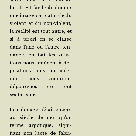
lus. Il est facile de don­ner
une image cari­ca­tu­rale du
violent et du non-violent,
la réa­li­té est tout autre, et
si à prio­ri on se classe
dans l’une ou l’autre ten­
dance, en fait les situa­
tions nous amènent à des
posi­tions plus nuan­cées
que nous vou­drions
dépour­vues de tout
sectarisme.
Le sabo­tage n’était encore
au siècle der­nier qu’un
terme argo­tique, signi­
fiant non l’acte de fabri­