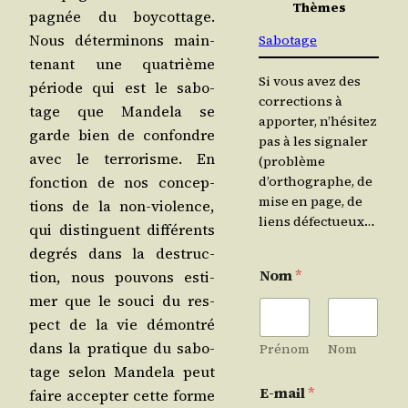
Thèmes
pa­gnée du boy­cot­tage.
Nous déter­mi­nons main­
Sabotage
te­nant une qua­trième
Si vous avez des
période qui est le sabo­
corrections à
tage que Man­de­la se
apporter, n’hésitez
garde bien de confondre
pas à les signaler
avec le ter­ro­risme. En
(problème
fonc­tion de nos concep­
d’orthographe, de
mise en page, de
tions de la non-vio­lence,
liens défectueux…
qui dis­tinguent dif­fé­rents
degrés dans la des­truc­
Nom
*
tion, nous pou­vons esti­
mer que le sou­ci du res­
pect de la vie démon­tré
dans la pra­tique du sabo­
Prénom
Nom
tage selon Man­de­la peut
E-mail
*
faire accep­ter cette forme