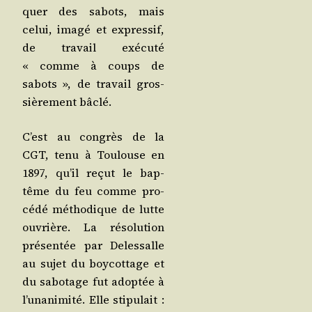
quer des sabots, mais
celui, ima­gé et expres­sif,
de tra­vail exé­cu­té
« comme à coups de
sabots », de tra­vail gros­
siè­re­ment bâclé.
C’est au congrès de la
CGT, tenu à Tou­louse en
1897, qu’il reçut le bap­
tême du feu comme pro­
cé­dé métho­dique de lutte
ouvrière. La réso­lu­tion
pré­sen­tée par Deles­salle
au sujet du boy­cot­tage et
du sabo­tage fut adop­tée à
l’unanimité. Elle sti­pu­lait :