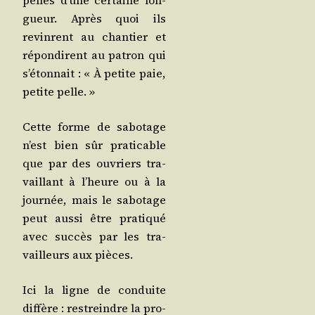
pelles d’une cer­taine lon­
gueur. Après quoi ils
revinrent au chan­tier et
répon­dirent au patron qui
s’étonnait : « À petite paie,
petite pelle. »
Cette forme de sabo­tage
n’est bien sûr pra­ti­cable
que par des ouvriers tra­
vaillant à l’heure ou à la
jour­née, mais le sabo­tage
peut aus­si être pra­ti­qué
avec suc­cès par les tra­
vailleurs aux pièces.
Ici la ligne de conduite
dif­fère : res­treindre la pro­