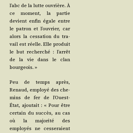
l’abc de la lutte ouvrière. À
ce moment, la par­tie
devient enfin égale entre
le patron et l’ouvrier, car
alors la ces­sa­tion du tra­
vail est réelle. Elle pro­duit
le but recher­ché : l’arrêt
de la vie dans le clan
bourgeois. »
Peu de temps après,
Renaud, employé des che­
mins de fer de l’Ouest-
État, ajou­tait : « Pour être
cer­tain du suc­cès, au cas
où la majo­ri­té des
employés ne ces­se­raient