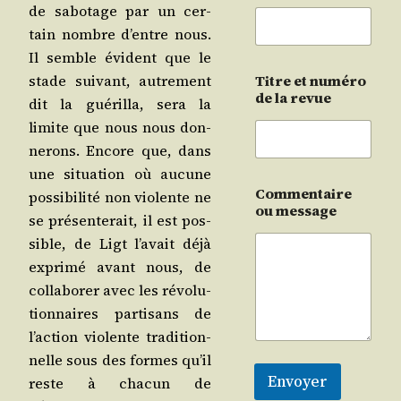
de sabo­tage par un cer­
tain nombre d’entre nous.
Il semble évident que le
stade sui­vant, autre­ment
Titre et numéro
de la revue
dit la gué­rilla, sera la
limite que nous nous don­
ne­rons. Encore que, dans
une situa­tion où aucune
Commentaire
pos­si­bi­li­té non vio­lente ne
ou message
se pré­sen­te­rait, il est pos­
sible, de Ligt l’avait déjà
expri­mé avant nous, de
col­la­bo­rer avec les révo­lu­
tion­naires par­ti­sans de
l’action vio­lente tra­di­tion­
nelle sous des formes qu’il
Envoyer
reste à cha­cun de