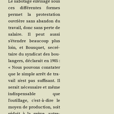
Le sabo­tage envi­sa­gé sous
ces dif­fé­rentes formes
per­met la pro­tes­ta­tion
ouvrière sans aban­don du
tra­vail, donc sans perte de
salaire. Il peut aus­si
s’étendre beau­coup plus
loin, et Bous­quet, secré­
taire du syn­di­cat des bou­
lan­gers, décla­rait en 1905 :
« Nous pou­vons consta­ter
que le simple arrêt de tra­
vail n’est pas suf­fi­sant. Il
serait néces­saire et même
indis­pen­sable que
l’outillage, c’est-à-dire le
moyen de pro­duc­tion, soit
réduit à la grève, autre­