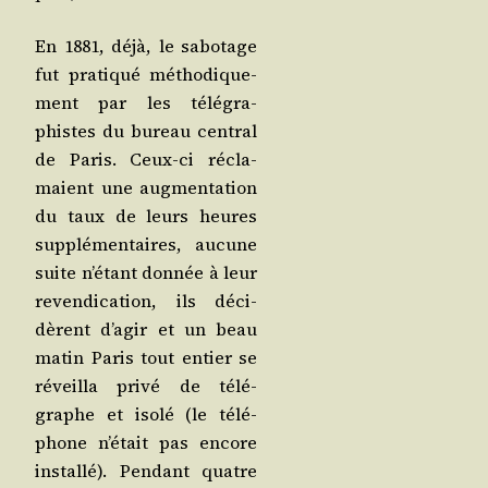
En 1881, déjà, le sabo­tage
fut pra­ti­qué métho­di­que­
ment par les télé­gra­
phistes du bureau cen­tral
de Paris. Ceux-ci récla­
maient une aug­men­ta­tion
du taux de leurs heures
sup­plé­men­taires, aucune
suite n’étant don­née à leur
reven­di­ca­tion, ils déci­
dèrent d’agir et un beau
matin Paris tout entier se
réveilla pri­vé de télé­
graphe et iso­lé (le télé­
phone n’était pas encore
ins­tal­lé). Pen­dant quatre