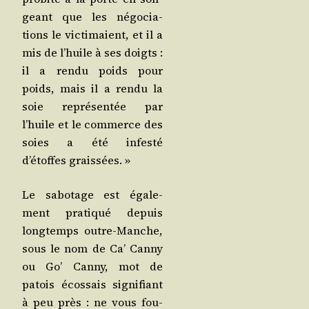
geant que les négo­cia­
tions le vic­ti­maient, et il a
mis de l’huile à ses doigts :
il a ren­du poids pour
poids, mais il a ren­du la
soie repré­sen­tée par
l’huile et le com­merce des
soies a été infes­té
d’étoffes graissées. »
Le sabo­tage est éga­le­
ment pra­ti­qué depuis
long­temps outre-Manche,
sous le nom de Ca’ Can­ny
ou Go’ Can­ny, mot de
patois écos­sais signi­fiant
à peu près : ne vous fou­