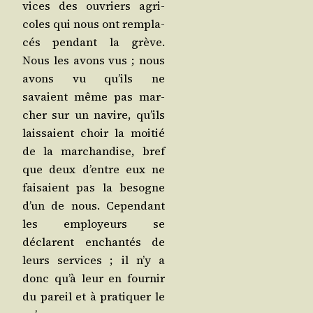
vices des ouvriers agri­
coles qui nous ont rem­pla­
cés pen­dant la grève.
Nous les avons vus ; nous
avons vu qu’ils ne
savaient même pas mar­
cher sur un navire, qu’ils
lais­saient choir la moi­tié
de la mar­chan­dise, bref
que deux d’entre eux ne
fai­saient pas la besogne
d’un de nous. Cepen­dant
les employeurs se
déclarent enchan­tés de
leurs ser­vices ; il n’y a
donc qu’à leur en four­nir
du pareil et à pra­ti­quer le