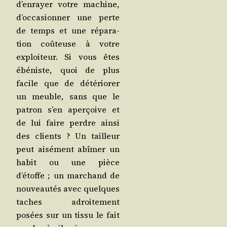
d’enrayer votre machine,
d’occasionner une perte
de temps et une répa­ra­
tion coû­teuse à votre
exploi­teur. Si vous êtes
ébé­niste, quoi de plus
facile que de dété­rio­rer
un meuble, sans que le
patron s’en aper­çoive et
de lui faire perdre ain­si
des clients ? Un tailleur
peut aisé­ment abî­mer un
habit ou une pièce
d’étoffe ; un mar­chand de
nou­veau­tés avec quelques
taches adroi­te­ment
posées sur un tis­su le fait