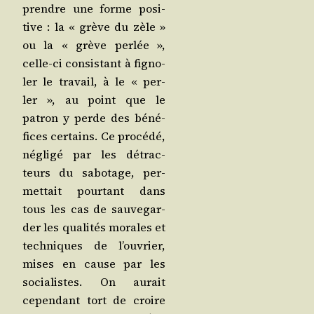
prendre une forme posi­
tive : la « grève du zèle »
ou la « grève per­lée »,
celle-ci consis­tant à figno­
ler le tra­vail, à le « per­
ler », au point que le
patron y perde des béné­
fices cer­tains. Ce pro­cé­dé,
négli­gé par les détrac­
teurs du sabo­tage, per­
met­tait pour­tant dans
tous les cas de sau­ve­gar­
der les qua­li­tés morales et
tech­niques de l’ouvrier,
mises en cause par les
socia­listes. On aurait
cepen­dant tort de croire