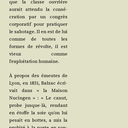
que la classe ouvrière
aurait atten­du la consé­
cra­tion par un congrès
cor­po­ra­tif pour pra­ti­quer
le sabo­tage. Il en est de lui
comme de toutes les
formes de révolte, il est
vieux comme
l’exploitation humaine.
À pro­pos des émeutes de
Lyon, en 1831, Bal­zac écri­
vait dans « la Mai­son
Nucin­gen » : « Le canut,
probe jusque-là, ren­dant
en étoffe la soie qu’on lui
pesait en bottes, a mis la
pro­bi­té à la porte en son­