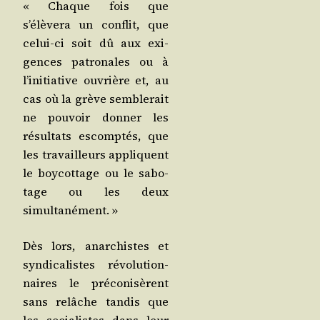
« Chaque fois que
s’élèvera un conflit, que
celui-ci soit dû aux exi­
gences patro­nales ou à
l’initiative ouvrière et, au
cas où la grève sem­ble­rait
ne pou­voir don­ner les
résul­tats escomp­tés, que
les tra­vailleurs appliquent
le boy­cot­tage ou le sabo­
tage ou les deux
simultanément. »
Dès lors, anar­chistes et
syn­di­ca­listes révo­lu­tion­
naires le pré­co­ni­sèrent
sans relâche tan­dis que