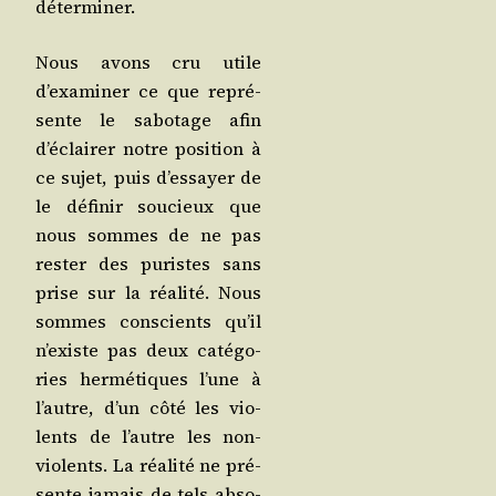
déterminer.
Nous avons cru utile
d’examiner ce que repré­
sente le sabo­tage afin
d’éclairer notre posi­tion à
ce sujet, puis d’essayer de
le défi­nir sou­cieux que
nous sommes de ne pas
res­ter des puristes sans
prise sur la réa­li­té. Nous
sommes conscients qu’il
n’existe pas deux caté­go­
ries her­mé­tiques l’une à
l’autre, d’un côté les vio­
lents de l’autre les non-
vio­lents. La réa­li­té ne pré­
sente jamais de tels abso­