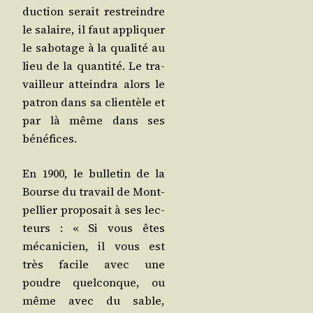
duc­tion serait res­treindre
le salaire, il faut appli­quer
le sabo­tage à la qua­li­té au
lieu de la quan­ti­té. Le tra­
vailleur attein­dra alors le
patron dans sa clien­tèle et
par là même dans ses
bénéfices.
En 1900, le bul­le­tin de la
Bourse du tra­vail de Mont­
pel­lier pro­po­sait à ses lec­
teurs : « Si vous êtes
méca­ni­cien, il vous est
très facile avec une
poudre quel­conque, ou
même avec du sable,