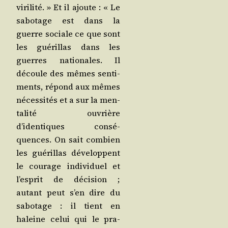
viri­li­té. » Et il ajoute : « Le
sabo­tage est dans la
guerre sociale ce que sont
les gué­rillas dans les
guerres natio­nales. Il
découle des mêmes sen­ti­
ments, répond aux mêmes
néces­si­tés et a sur la men­
ta­li­té ouvrière
d’identiques consé­
quences. On sait com­bien
les gué­rillas déve­loppent
le cou­rage indi­vi­duel et
l’esprit de déci­sion ;
autant peut s’en dire du
sabo­tage : il tient en
haleine celui qui le pra­