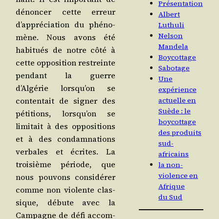
Présentation
dénon­cer cette erreur
Albert
d’appréciation du phé­no­
Luthuli
Nelson
mène. Nous avons été
Mandela
habi­tués de notre côté à
Boycottage
cette oppo­si­tion res­treinte
Sabotage
pen­dant la guerre
Une
d’Algérie lorsqu’on se
expérience
conten­tait de signer des
actuelle en
Suède : le
péti­tions, lorsqu’on se
boycottage
limi­tait à des oppo­si­tions
des produits
et à des condam­na­tions
sud-
ver­bales et écrites. La
africains
troi­sième période, que
la non-
violence en
nous pou­vons consi­dé­rer
Afrique
comme non vio­lente clas­
du Sud
sique, débute avec la
Cam­pagne de défi accom­