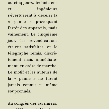
ou cinq jours, tech­ni­ciens
et ingé­nieurs
s’évertuèrent à déce­ler la
« panne » pro­vo­quant
l’arrêt des appa­reils, mais
vai­ne­ment. Le cin­quième
jour, les reven­di­ca­tions
étaient satis­faites et le
télé­graphe remis, dis­crè­
te­ment mais immé­dia­te­
ment, en ordre de marche.
Le motif et les auteurs de
la « panne » ne furent
jamais connus ni même
soupçonnés.
Au congrès des cui­si­niers,