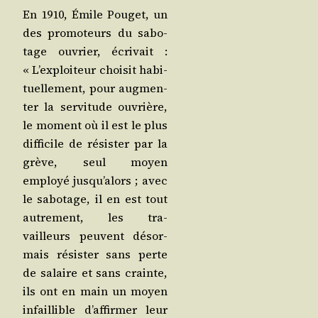
En 1910, Émile Pou­get, un
des pro­mo­teurs du sabo­
tage ouvrier, écri­vait :
« L’exploiteur choi­sit habi­
tuel­le­ment, pour aug­men­
ter la ser­vi­tude ouvrière,
le moment où il est le plus
dif­fi­cile de résis­ter par la
grève, seul moyen
employé jusqu’alors ; avec
le sabo­tage, il en est tout
autre­ment, les tra­
vailleurs peuvent désor­
mais résis­ter sans perte
de salaire et sans crainte,
ils ont en main un moyen
infaillible d’affirmer leur