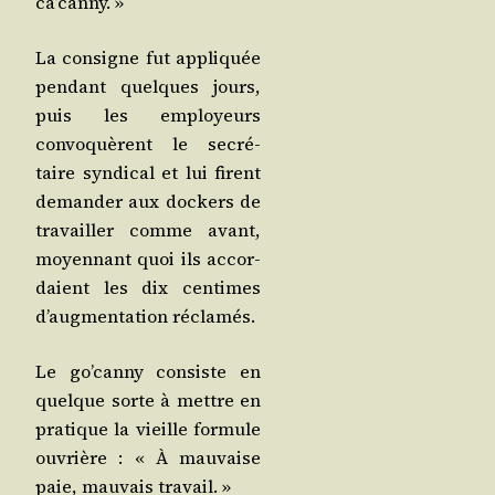
ca’canny. »
La consigne fut appli­quée
pen­dant quelques jours,
puis les employeurs
convo­quèrent le secré­
taire syn­di­cal et lui firent
deman­der aux dockers de
tra­vailler comme avant,
moyen­nant quoi ils accor­
daient les dix cen­times
d’augmentation réclamés.
Le go’canny consiste en
quelque sorte à mettre en
pra­tique la vieille for­mule
ouvrière : « À mau­vaise
paie, mau­vais travail. »