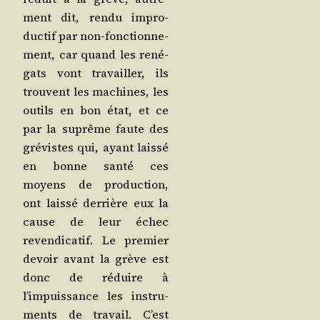
ment dit, ren­du impro­
duc­tif par non-fonc­tion­ne­
ment, car quand les rené­
gats vont tra­vailler, ils
trouvent les machines, les
outils en bon état, et ce
par la suprême faute des
gré­vistes qui, ayant lais­sé
en bonne san­té ces
moyens de pro­duc­tion,
ont lais­sé der­rière eux la
cause de leur échec
reven­di­ca­tif. Le pre­mier
devoir avant la grève est
donc de réduire à
l’impuissance les ins­tru­
ments de tra­vail. C’est