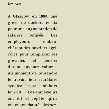
lez pas.
À Glas­gow, en 1889, une
grève de dockers écla­ta
pour une aug­men­ta­tion de
salaires refu­sée. Les
employeurs embau­
chèrent des ouvriers agri­
coles pour rem­pla­cer les
gré­vistes et ceux-ci
durent s’avouer vain­cus.
Au moment de reprendre
le tra­vail, leur secré­taire
syn­di­cal les ras­sem­bla et
leur dit : « Les employeurs
ont dit et répé­té qu’ils
étaient enchan­tés des ser­