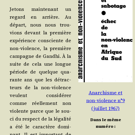
Jetons main­te­nant un
regard en arrière. Au
départ, nous nous trou­
vions devant la pre­mière
expé­rience consciente de
non-vio­lence, la pre­mière
cam­pagne de Gand­hi. À la
suite de cela une longue
période de quelque qua­
rante ans que les détrac­
teurs de la non-vio­lence
Anarchisme et
veulent consi­dé­rer
non-violence n°9
comme réel­le­ment non
(juillet 1967)
vio­lente parce que le sou­
ci du res­pect de la léga­li­té
Dans le même
numéro :
a été le carac­tère domi­
nant. Il est impor­tant de