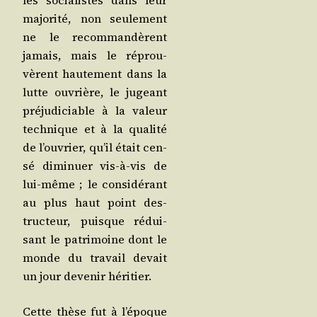
les socia­listes dans leur
majo­ri­té, non seule­ment
ne le recom­man­dèrent
jamais, mais le réprou­
vèrent hau­te­ment dans la
lutte ouvrière, le jugeant
pré­ju­di­ciable à la valeur
tech­nique et à la qua­li­té
de l’ouvrier, qu’il était cen­
sé dimi­nuer vis-à-vis de
lui-même ; le consi­dé­rant
au plus haut point des­
truc­teur, puisque rédui­
sant le patri­moine dont le
monde du tra­vail devait
un jour deve­nir héritier.
Cette thèse fut à l’époque