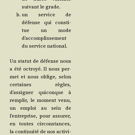
sui­vant le grade.
un ser­vice de
défense qui consti­
tue un mode
d’accomplissement
du ser­vice national.
Un sta­tut de défense nous
a été octroyé. Il nous per­
met et nous oblige, selon
cer­taines règles,
d’assigner qui­conque à
rem­plir, le moment venu,
un emploi au sein de
l’entreprise, pour assu­rer,
en toutes cir­cons­tances,
la conti­nui­té de nos acti­vi­