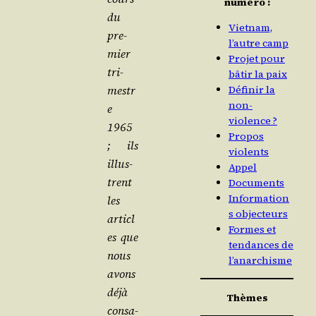
numéro :
du
Vietnam,
pre­
l’autre camp
mier
Projet pour
tri­
bâtir la paix
mestr
Définir la
non-
e
violence ?
1965
Propos
; ils
violents
illus­
Appel
trent
Documents
Information
les
s objecteurs
articl
Formes et
es que
tendances de
nous
l’anarchisme
avons
déjà
Thèmes
consa­