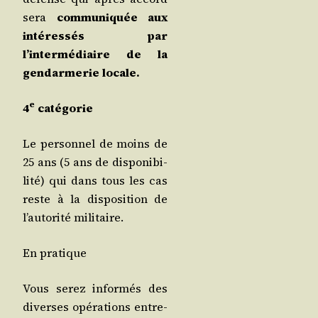
sera
com­mu­ni­quée aux
inté­res­sés par
l’intermédiaire de la
gen­dar­me­rie locale.
e
4
catégorie
Le per­son­nel de moins de
25 ans (5 ans de dis­po­ni­bi­
li­té) qui dans tous les cas
reste à la dis­po­si­tion de
l’autorité militaire.
En pra­tique
Vous serez infor­més des
diverses opé­ra­tions entre­