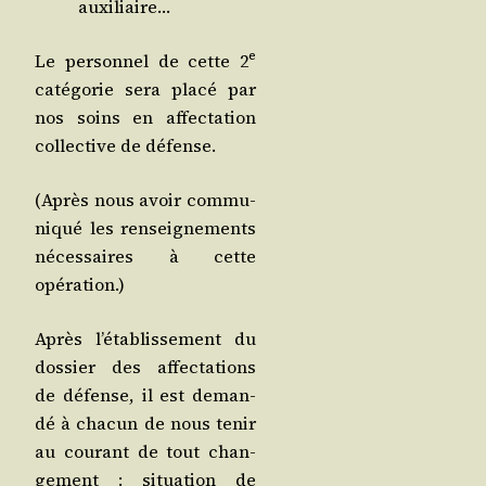
auxiliaire…
e
Le per­son­nel de cette 2
caté­go­rie sera pla­cé par
nos soins en affec­ta­tion
col­lec­tive de défense.
(Après nous avoir com­mu­
ni­qué les ren­sei­gne­ments
néces­saires à cette
opération.)
Après l’établissement du
dos­sier des affec­ta­tions
de défense, il est deman­
dé à cha­cun de nous tenir
au cou­rant de tout chan­
ge­ment : situa­tion de