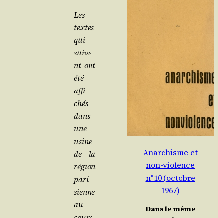
Les
textes
qui
suive
nt ont
été
affi­
chés
dans
une
usine
Anarchisme et
de la
non-violence
région
n°10 (octobre
pari­
1967)
sienne
au
Dans le même
cours