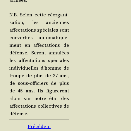
armées.
N.B. Selon cette réor­ga­ni­
sa­tion, les anciennes
affec­ta­tions spé­ciales sont
conver­ties auto­ma­ti­que­
ment en affec­ta­tions de
défense. Seront annu­lées
les affec­ta­tions spé­ciales
indi­vi­duelles d’homme de
troupe de plus de 37 ans,
de sous-offi­ciers de plus
de 45 ans. Ils figu­re­ront
alors sur notre état des
affec­ta­tions col­lec­tives de
défense.
Précédent