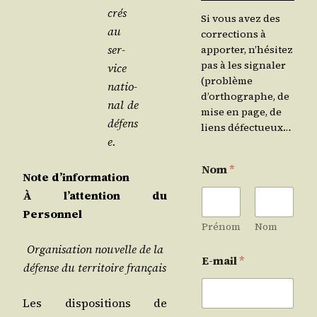
crés
Si vous avez des
au
corrections à
ser­
apporter, n’hésitez
pas à les signaler
vice
(problème
natio­
d’orthographe, de
nal de
mise en page, de
défens
liens défectueux…
e.
Nom
*
Note d’information
À l’attention du
Personnel
Prénom
Nom
Orga­ni­sa­tion nou­velle de la
E-mail
*
défense du ter­ri­toire français
Les dis­po­si­tions de