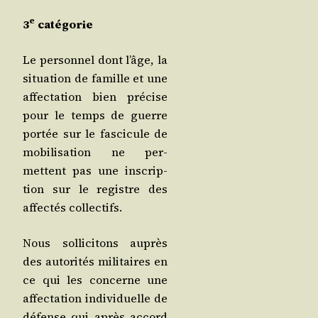
e
3
catégorie
Le per­son­nel dont l’âge, la
situa­tion de famille et une
affec­ta­tion bien pré­cise
pour le temps de guerre
por­tée sur le fas­ci­cule de
mobi­li­sa­tion ne per­
mettent pas une ins­crip­
tion sur le registre des
affec­tés collectifs.
Nous sol­li­ci­tons auprès
des auto­ri­tés mili­taires en
ce qui les concerne une
affec­ta­tion indi­vi­duelle de
défense qui après accord