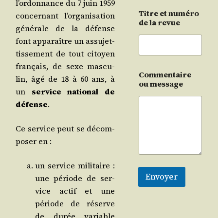
l’ordonnance du 7 juin 1959
Titre et numéro
concer­nant l’organisation
de la revue
géné­rale de la défense
font appa­raître un assu­jet­
tis­se­ment de tout citoyen
fran­çais, de sexe mas­cu­
Commentaire
lin, âgé de 18 à 60 ans, à
ou message
un
ser­vice natio­nal de
défense
.
Ce ser­vice peut se décom­
po­ser en :
un ser­vice mili­taire :
Envoyer
une période de ser­
vice actif et une
période de réserve
de durée variable