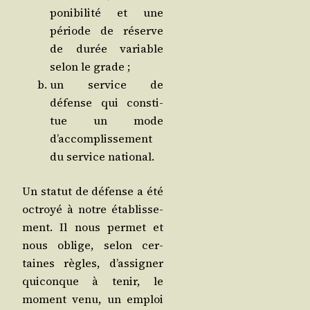
po­ni­bi­li­té et une
période de réserve
de durée variable
selon le grade ;
un ser­vice de
défense qui consti­
tue un mode
d’accomplissement
du ser­vice national.
Un sta­tut de défense a été
octroyé à notre éta­blis­se­
ment. Il nous per­met et
nous oblige, selon cer­
taines règles, d’assigner
qui­conque à tenir, le
moment venu, un emploi