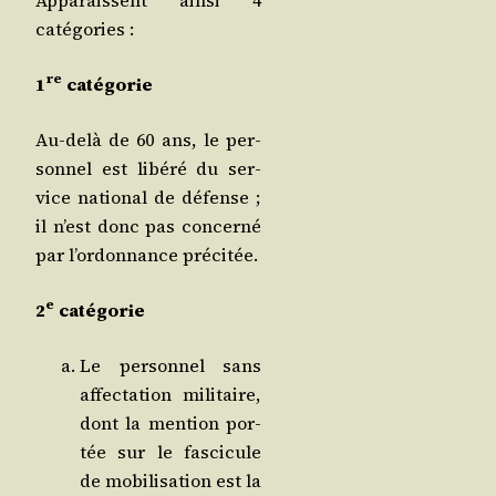
Appa­raissent ain­si 4
catégories :
re
1
catégorie
Au-delà de 60 ans, le per­
son­nel est libé­ré du ser­
vice natio­nal de défense ;
il n’est donc pas concer­né
par l’ordonnance précitée.
e
2
catégorie
Le per­son­nel sans
affec­ta­tion mili­taire,
dont la men­tion por­
tée sur le fas­ci­cule
de mobi­li­sa­tion est la