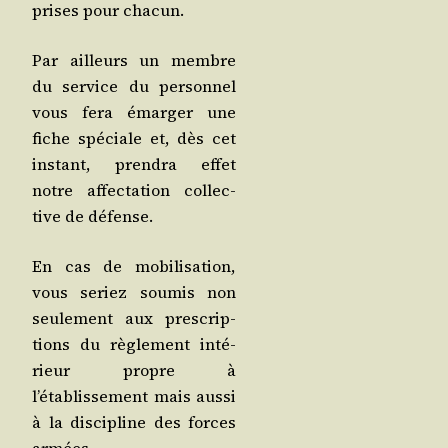
prises pour chacun.
Par ailleurs un membre
du ser­vice du per­son­nel
vous fera émar­ger une
fiche spé­ciale et, dès cet
ins­tant, pren­dra effet
notre affec­ta­tion col­lec­
tive de défense.
En cas de mobi­li­sa­tion,
vous seriez sou­mis non
seule­ment aux pres­crip­
tions du règle­ment inté­
rieur propre à
l’établissement mais aus­si
à la dis­ci­pline des forces