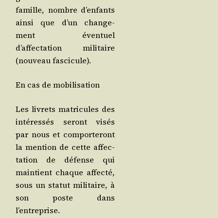
famille, nombre d’enfants
ain­si que d’un chan­ge­
ment éven­tuel
d’affectation mili­taire
(nou­veau fascicule).
En cas de mobilisation
Les livrets matri­cules des
inté­res­sés seront visés
par nous et com­por­te­ront
la men­tion de cette affec­
ta­tion de défense qui
main­tient chaque affec­té,
sous un sta­tut mili­taire, à
son poste dans
l’entreprise.