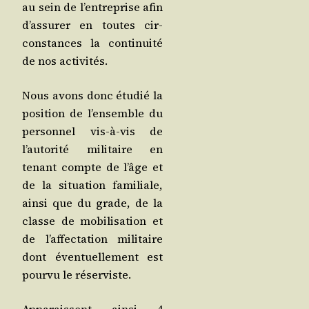
au sein de l’entreprise afin
d’assurer en toutes cir­
cons­tances la conti­nui­té
de nos activités.
Nous avons donc étu­dié la
posi­tion de l’ensemble du
per­son­nel vis-à-vis de
l’autorité mili­taire en
tenant compte de l’âge et
de la situa­tion fami­liale,
ain­si que du grade, de la
classe de mobi­li­sa­tion et
de l’affectation mili­taire
dont éven­tuel­le­ment est
pour­vu le réserviste.