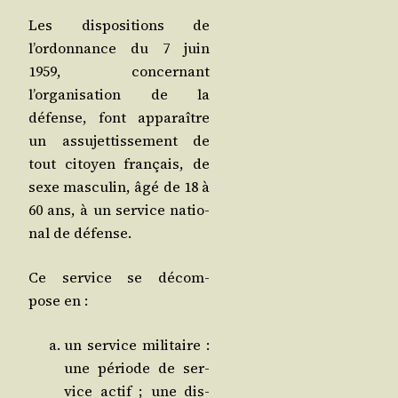
Les dis­po­si­tions de
l’ordonnance du 7 juin
1959, concer­nant
l’organisation de la
défense, font appa­raître
un assu­jet­tis­se­ment de
tout citoyen fran­çais, de
sexe mas­cu­lin, âgé de 18 à
60 ans, à un ser­vice natio­
nal de défense.
Ce ser­vice se décom­
pose en :
un ser­vice mili­taire :
une période de ser­
vice actif ; une dis­