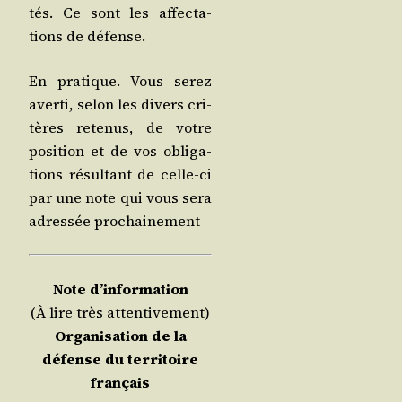
tés. Ce sont les affec­ta­
tions de défense.
En pra­tique. Vous serez
aver­ti, selon les divers cri­
tères rete­nus, de votre
posi­tion et de vos obli­ga­
tions résul­tant de celle-ci
par une note qui vous sera
adres­sée prochainement
Note d’information
(À lire très attentivement)
Orga­ni­sa­tion de la
défense du ter­ri­toire
français