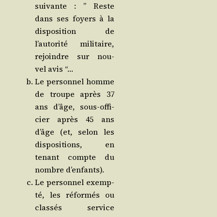
sui­vante : ” Reste
dans ses foyers à la
dis­po­si­tion de
l’autorité mili­taire,
rejoindre sur nou­
vel avis “…
Le per­son­nel homme
de troupe après 37
ans d’âge, sous-offi­
cier après 45 ans
d’âge (et, selon les
dis­po­si­tions, en
tenant compte du
nombre d’enfants).
Le per­son­nel exemp­
té, les réfor­més ou
clas­sés ser­vice