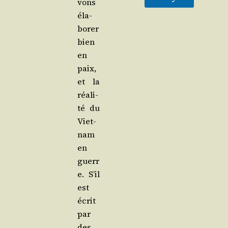
vons
éla­
bo­rer
bien
en
paix,
et la
réa­li­
té du
Viet­
nam
en
guerr
e. S’il
est
écrit
par
des