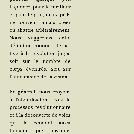
façon­ner, pour le meilleur
et pour le pire, mais qu’ils
ne peuvent jamais créer
ou abattre arbi­trai­re­ment.
Nous sug­gé­rons cette
défi­ni­tion comme alter­na­
tive à la révo­lu­tion jugée
soit sur le nombre de
corps éven­trés, soit sur
l’humanisme de sa vision.
En géné­ral, nous croyons
à l’identification avec le
pro­ces­sus révo­lu­tion­naire
et à la décou­verte de voies
qui le rendent aus­si
humain que pos­sible.