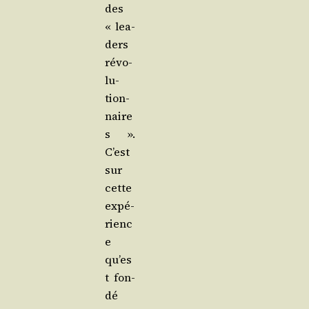
des
« lea­
ders
révo­
lu­
tion­
naire
s ».
C’est
sur
cette
expé­
rienc
e
qu’es
t fon­
dé