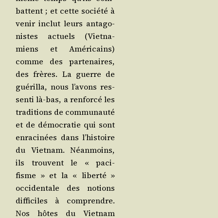
battent ; et cette socié­té à
venir inclut leurs anta­go­
nistes actuels (Viet­na­
miens et Amé­ri­cains)
comme des par­te­naires,
des frères. La guerre de
gué­rilla, nous l’avons res­
sen­ti là-bas, a ren­for­cé les
tra­di­tions de com­mu­nau­té
et de démo­cra­tie qui sont
enra­ci­nées dans l’histoire
du Viet­nam. Néan­moins,
ils trouvent le « paci­
fisme » et la « liber­té »
occi­den­tale des notions
dif­fi­ciles à com­prendre.
Nos hôtes du Viet­nam