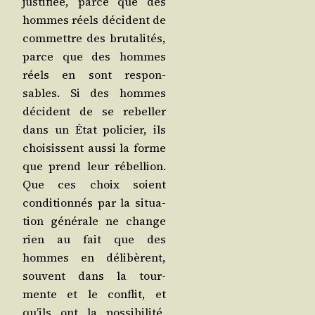
jus­ti­fiée, parce que des
hommes réels décident de
com­mettre des bru­ta­li­tés,
parce que des hommes
réels en sont res­pon­
sables. Si des hommes
décident de se rebel­ler
dans un État poli­cier, ils
choi­sissent aus­si la forme
que prend leur rébel­lion.
Que ces choix soient
condi­tion­nés par la situa­
tion géné­rale ne change
rien au fait que des
hommes en déli­bèrent,
sou­vent dans la tour­
mente et le conflit, et
qu’ils ont la pos­si­bi­li­té,