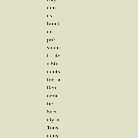
den
est
l’anci
en
pré­
siden
t de
« Stu­
dents
for a
Dem
o­cra­
tic
Soci
e­ty ».
Tous
deux