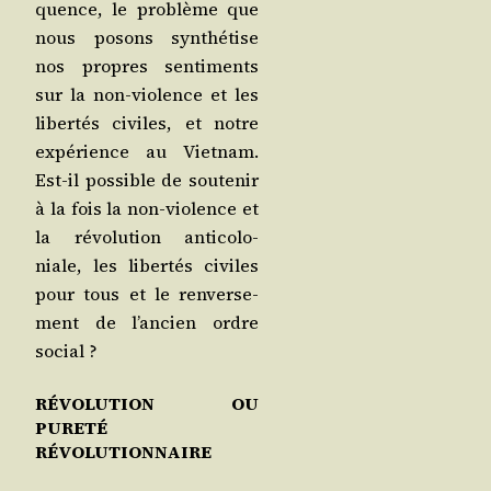
quence, le pro­blème que
nous posons syn­thé­tise
nos propres sen­ti­ments
sur la non-vio­lence et les
liber­tés civiles, et notre
expé­rience au Viet­nam.
Est-il pos­sible de sou­te­nir
à la fois la non-vio­lence et
la révo­lu­tion anti­co­lo­
niale, les liber­tés civiles
pour tous et le ren­ver­se­
ment de l’ancien ordre
social ?
RÉVOLUTION OU
PURETÉ
RÉVOLUTIONNAIRE