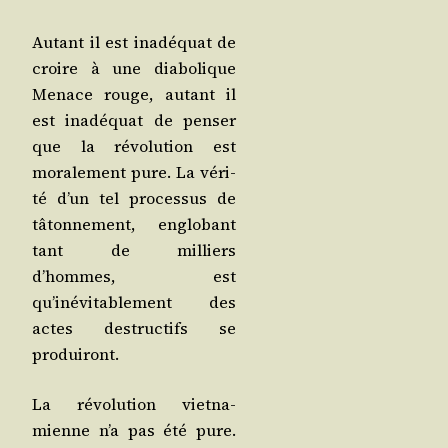
Autant il est inadé­quat de
croire à une dia­bo­lique
Menace rouge, autant il
est inadé­quat de pen­ser
que la révo­lu­tion est
mora­le­ment pure. La véri­
té d’un tel pro­ces­sus de
tâton­ne­ment, englo­bant
tant de mil­liers
d’hommes, est
qu’inévitablement des
actes des­truc­tifs se
produiront.
La révo­lu­tion viet­na­
mienne n’a pas été pure.