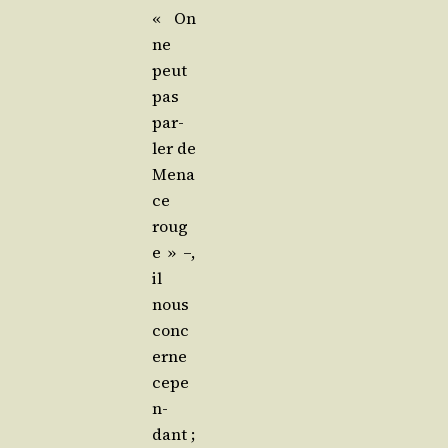
« On
ne
peut
pas
par­
ler de
Mena
ce
roug
e » –,
il
nous
conc
erne
cepe
n­
dant ;