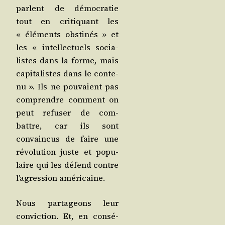
parlent de démo­cra­tie
tout en cri­ti­quant les
« élé­ments obs­ti­nés » et
les « intel­lec­tuels socia­
listes dans la forme, mais
capi­ta­listes dans le conte­
nu ». Ils ne pou­vaient pas
com­prendre com­ment on
peut refu­ser de com­
battre, car ils sont
convain­cus de faire une
révo­lu­tion juste et popu­
laire qui les défend contre
l’agression américaine.
Nous par­ta­geons leur
convic­tion. Et, en consé­