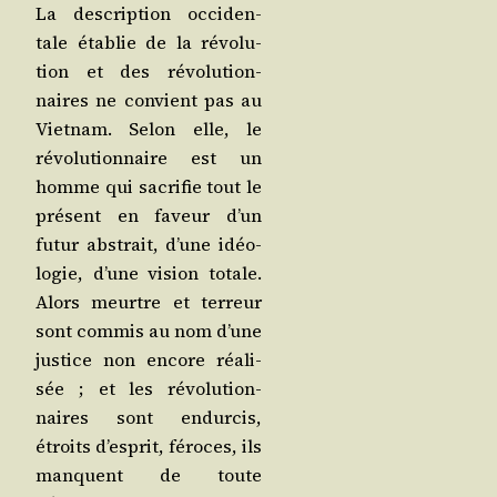
La des­crip­tion occi­den­
tale éta­blie de la révo­lu­
tion et des révo­lu­tion­
naires ne convient pas au
Viet­nam. Selon elle, le
révo­lu­tion­naire est un
homme qui sacri­fie tout le
pré­sent en faveur d’un
futur abs­trait, d’une idéo­
lo­gie, d’une vision totale.
Alors meurtre et ter­reur
sont com­mis au nom d’une
jus­tice non encore réa­li­
sée ; et les révo­lu­tion­
naires sont endur­cis,
étroits d’esprit, féroces, ils
manquent de toute