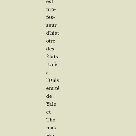
est
pro­
fes­
seur
d’hist
oire
des
États
-Unis
à
l’Univ
ersité
de
Yale
et
Tho­
mas
Hay­