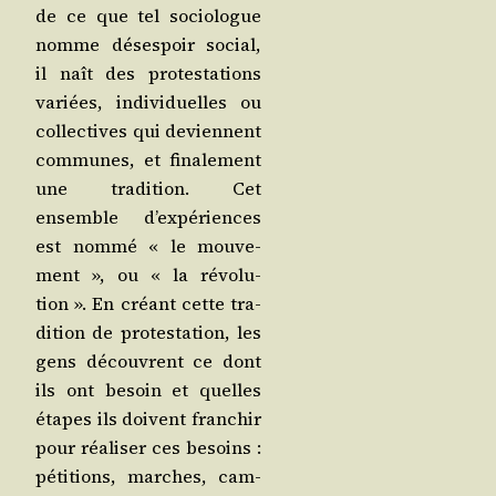
de ce que tel socio­logue
nomme déses­poir social,
il naît des pro­tes­ta­tions
variées, indi­vi­duelles ou
col­lec­tives qui deviennent
com­munes, et fina­le­ment
une tra­di­tion. Cet
ensemble d’expériences
est nom­mé « le mou­ve­
ment », ou « la révo­lu­
tion ». En créant cette tra­
di­tion de pro­tes­ta­tion, les
gens découvrent ce dont
ils ont besoin et quelles
étapes ils doivent fran­chir
pour réa­li­ser ces besoins :
péti­tions, marches, cam­