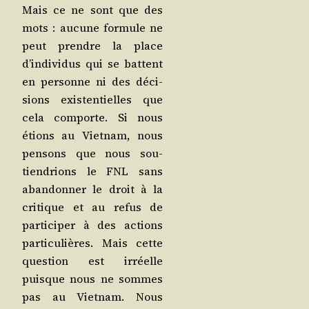
Mais ce ne sont que des
mots : aucune for­mule ne
peut prendre la place
d’individus qui se battent
en per­sonne ni des déci­
sions exis­ten­tielles que
cela com­porte. Si nous
étions au Viet­nam, nous
pen­sons que nous sou­
tien­drions le FNL sans
aban­don­ner le droit à la
cri­tique et au refus de
par­ti­ci­per à des actions
par­ti­cu­lières. Mais cette
ques­tion est irréelle
puisque nous ne sommes
pas au Viet­nam. Nous