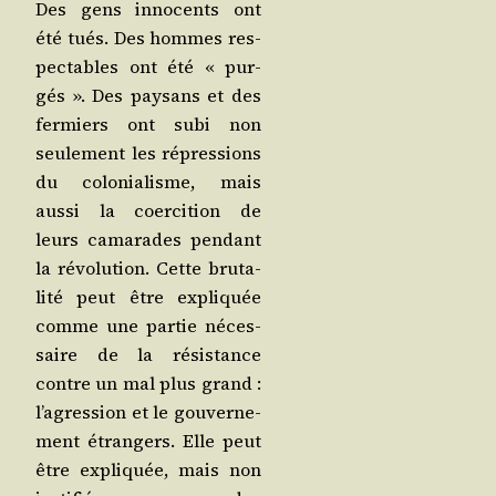
Des gens inno­cents ont
été tués. Des hommes res­
pec­tables ont été « pur­
gés ». Des pay­sans et des
fer­miers ont subi non
seule­ment les répres­sions
du colo­nia­lisme, mais
aus­si la coer­ci­tion de
leurs cama­rades pen­dant
la révo­lu­tion. Cette bru­ta­
li­té peut être expli­quée
comme une par­tie néces­
saire de la résis­tance
contre un mal plus grand :
l’agression et le gou­ver­ne­
ment étran­gers. Elle peut
être expli­quée, mais non