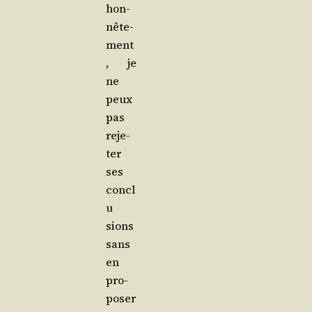
hon­
nê­te­
ment
, je
ne
peux
pas
reje­
ter
ses
concl
u­
sions
sans
en
pro­
po­ser