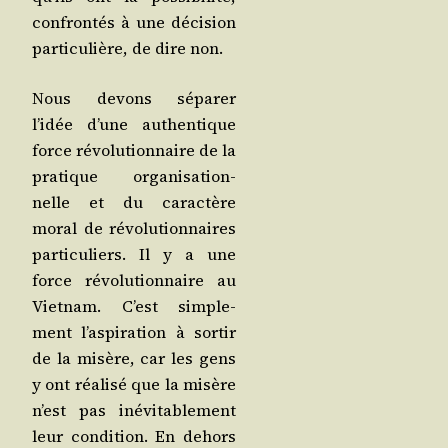
confron­tés à une déci­sion
par­ti­cu­lière, de dire non.
Nous devons sépa­rer
l’idée d’une authen­tique
force révo­lu­tion­naire de la
pra­tique orga­ni­sa­tion­
nelle et du carac­tère
moral de révo­lu­tion­naires
par­ti­cu­liers. Il y a une
force révo­lu­tion­naire au
Viet­nam. C’est sim­ple­
ment l’aspiration à sor­tir
de la misère, car les gens
y ont réa­li­sé que la misère
n’est pas inévi­ta­ble­ment
leur condi­tion. En dehors