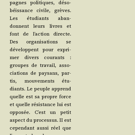
pagnes poli­tiques, déso­
béis­sance civile, grèves.
Les étu­diants aban­
donnent leurs livres et
font de l’action directe.
Des orga­ni­sa­tions se
déve­loppent pour expri­
mer divers cou­rants :
groupes de tra­vail, asso­
cia­tions de pay­sans, par­
tis, mou­ve­ments étu­
diants. Le peuple apprend
quelle est sa propre force
et quelle résis­tance lui est
oppo­sée. C’est un petit
aspect du pro­ces­sus. II est
cepen­dant aus­si réel que