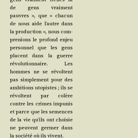
de gens vrai­ment
pauvres », que « cha­cun
de nous aide l’autre dans
la pro­duc­tion », nous com­
pre­nions le pro­fond enjeu
per­son­nel que les gens
placent dans la guerre
révo­lu­tion­naire. Les
hommes ne se révoltent
pas sim­ple­ment pour des
ambi­tions uto­pistes ; ils se
révoltent par colère
contre les crimes impu­nis
et parce que les semences
de la vie qu’ils ont choi­sie
ne peuvent ger­mer dans
la socié­té où ils vivent.