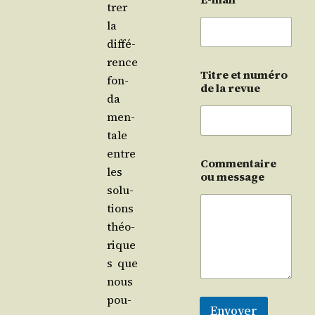
trer
la
dif­fé­
rence
Titre et numéro
fon­
de la revue
da­
men­
tale
entre
Commentaire
les
ou message
solu­
tions
théo­
rique
s que
nous
pou­
Envoyer