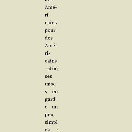
Amé­
ri­
cains
pour
des
Amé­
ri­
cains
– d’où
ses
mise
s en
gard
e un
peu
simpl
es :