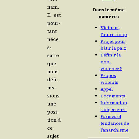
nam.
Dans le même
Il est
numéro :
pour­
Vietnam,
tant
l’autre camp
néce
Projet pour
s­
bâtir la paix
saire
Définir la
non-
que
violence ?
nous
Propos
défi­
violents
nis­
Appel
sions
Documents
Information
une
s objecteurs
posi­
Formes et
tion à
tendances de
ce
l’anarchisme
sujet