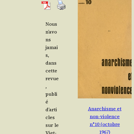
Nous
n’avo
ns
jamai
s,
dans
cette
revue
,
publi
é
Anarchisme et
d’arti
non-violence
cles
n°10 (octobre
sur le
1967)
Viet­