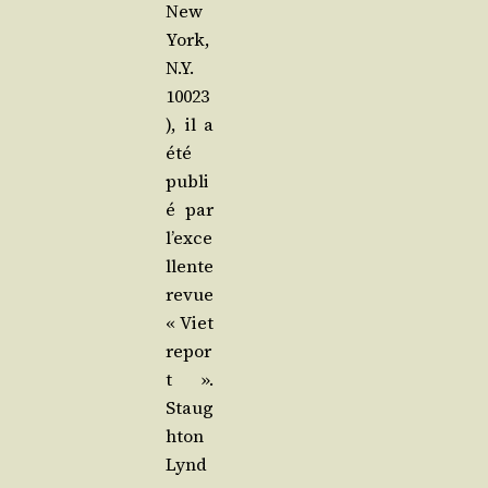
New
York,
N.Y.
10023
), il a
été
publi
é par
l’exce
llente
revue
« Viet
repor
t ».
Staug
h­ton
Lynd