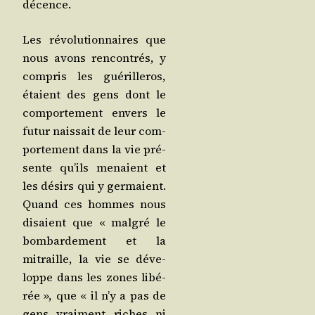
décence.
Les révo­lu­tion­naires que
nous avons ren­con­trés, y
com­pris les gué­rille­ros,
étaient des gens dont le
com­por­te­ment envers le
futur nais­sait de leur com­
por­te­ment dans la vie pré­
sente qu’ils menaient et
les dési­rs qui y ger­maient.
Quand ces hommes nous
disaient que « mal­gré le
bom­bar­de­ment et la
mitraille, la vie se déve­
loppe dans les zones libé­
rée », que « il n’y a pas de
gens vrai­ment riches ni