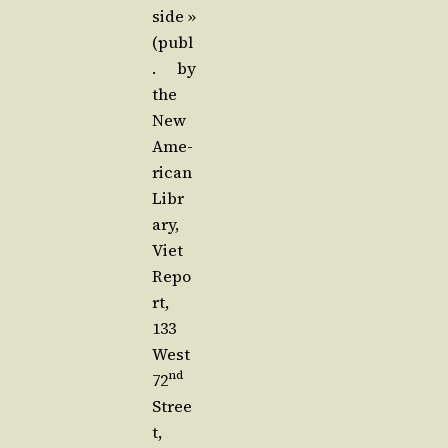
side »
(publ
. by
the
New
Ame­
ri­can
Libr
a­ry,
Viet
Repo
rt,
133
West
nd
72
Stree
t,