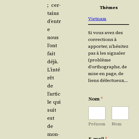
; cer­
Thèmes
tains
Vietnam
d’entr
e
Si vous avez des
nous
corrections à
l’ont
apporter, n’hésitez
fait
pas à les signaler
(problème
déjà.
d’orthographe, de
L’inté
mise en page, de
rêt
liens défectueux…
de
l’artic
Nom
*
le qui
suit
est
Prénom
Nom
de
mon­
E-mail
*