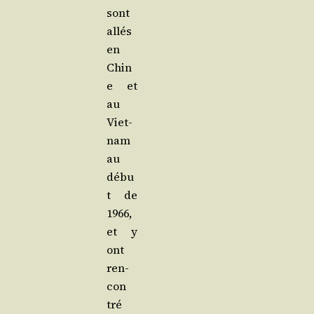
sont
allés
en
Chin
e et
au
Viet­
nam
au
débu
t de
1966,
et y
ont
ren­
con­
tré