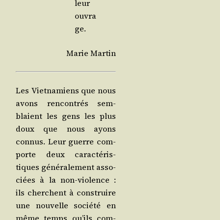
leur
ouvra
ge.
Marie Mar­tin
Les Viet­na­miens que nous
avons ren­con­trés sem­
blaient les gens les plus
doux que nous ayons
connus. Leur guerre com­
porte deux carac­té­ris­
tiques géné­ra­le­ment asso­
ciées à la non-vio­lence :
ils cherchent à construire
une nou­velle socié­té en
même temps qu’ils com­