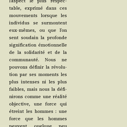
l’aspect le plus res­pec­
table, expri­mé dans ces
mou­ve­ments lorsque les
indi­vi­dus se sur­montent
eux-mêmes, ou que l’on
sent sou­dain la pro­fonde
signi­fi­ca­tion émo­tion­nelle
de la soli­da­ri­té et de la
com­mu­nau­té. Nous ne
pou­vons défi­nir la révo­lu­
tion par ses moments les
plus intenses ni les plus
faibles, mais nous la défi­
ni­rons comme une réa­li­té
objec­tive, une force qui
étreint les hommes : une
force que les hommes
peuvent quelque peu