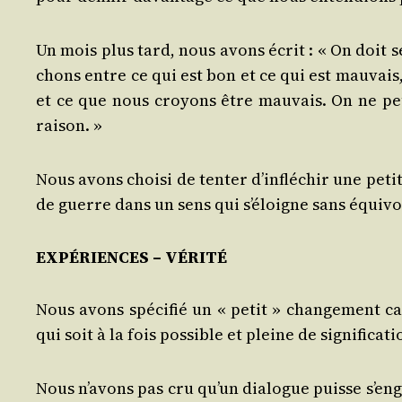
Un mois plus tard, nous avons écrit : « On doit s
chons entre ce qui est bon et ce qui est mau­vais
et ce que nous croyons être mau­vais. On ne pe
raison. »
Nous avons choi­si de ten­ter d’infléchir une petit
de guerre dans un sens qui s’éloigne sans équi­v
EXPÉRIENCES – VÉRITÉ
Nous avons spé­ci­fié un « petit » chan­ge­ment c
qui soit à la fois pos­sible et pleine de significati
Nous n’avons pas cru qu’un dia­logue puisse s’eng