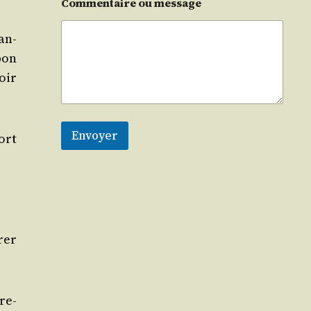
Commentaire ou message
an­
bon
oir
Envoyer
fort
rer
re­