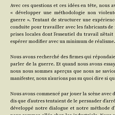
Avec ces ques­tions et ces idées en tête, nous a
« déve­lop­per une métho­do­lo­gie non vio­lent
guerre ». Ten­tant de struc­tu­rer une expé­rie
conduite pour tra­vailler avec les fabri­cants de
prises locales dont l’essentiel du tra­vail n’étai
espé­rer modi­fier avec un mini­mum de réalisme
Nous avons recher­ché des firmes qui répon­daie
par­ler de la guerre. Et quand nous avons essay
nous nous sommes aper­çus que nous ne savions
mani­fes­ter, nous n’aurions pas su quoi dire si 
Nous avons com­men­cé par jouer la scène avec dif­
dis que d’autres ten­taient de le per­sua­der d’ar
déve­lop­pé notre dia­logue et notre méthode 