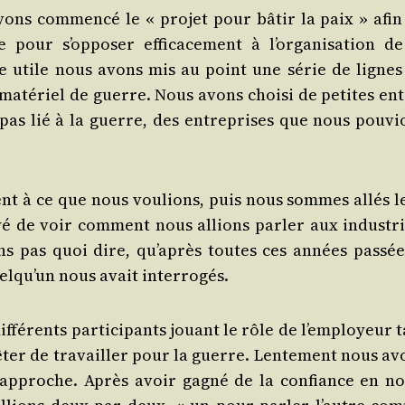
vons com­men­cé le « pro­jet pour bâtir la paix » afin
e pour s’opposer effi­ca­ce­ment à l’organisation de
nce utile nous avons mis au point une série de lignes
 maté­riel de guerre. Nous avons choi­si de petites ent
t pas lié à la guerre, des entre­prises que nous pou­vi
.
nt à ce que nous vou­lions, puis nous sommes allés l
é de voir com­ment nous allions par­ler aux indus­tri
 pas quoi dire, qu’après toutes ces années pas­sée
quelqu’un nous avait interrogés.
fé­rents par­ti­ci­pants jouant le rôle de l’employeur t
rêter de tra­vailler pour la guerre. Len­te­ment nous av
d’approche. Après avoir gagné de la confiance en no