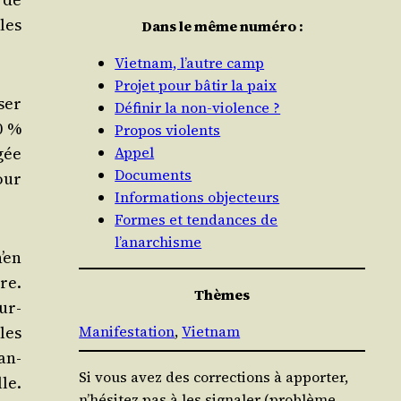
 les
Dans le même numéro :
Vietnam, l’autre camp
Projet pour bâtir la paix
ser
Définir la non-violence ?
0 %
Propos violents
­gée
Appel
Documents
our
Informations objecteurs
Formes et tendances de
l’anarchisme
’en
re.
Thèmes
sur­
les
Manifestation
, 
Vietnam
an­
Si vous avez des corrections à apporter,
le.
n’hésitez pas à les signaler (problème