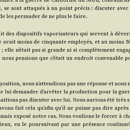
, se sont atta­qués à un point pré­cis : dis­cu­ter avec
e les per­sua­der de ne plus le faire.
des dis­po­si­tifs vapo­ri­sa­teurs qui servent à déver­
usine avait moins de cin­quante employés, et au moins 5
 ; elle n’était pas si grande ni si com­plè­te­ment enga
t nous pen­sions que c’était un endroit conve­nable p
posi­tion, nous n’attendions pas une réponse et nous n
 lui deman­der d’arrêter la pro­duc­tion pour la guer
­hai­tions pas dis­cu­ter avec lui. Nous aurions été très 
avons fait cela qu’afin qu’il ne puisse pas dire après 
jamais expo­sé notre cas. Nous vou­lions le for­cer à ch
eux, en le pour­sui­vant par une pré­sence conti­nuel