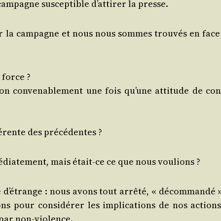
m­pagne sus­cep­tible d’attirer la presse.
er la cam­pagne et nous nous sommes trou­vés en face
t force ?
­tion conve­na­ble­ment une fois qu’une atti­tude de con
fé­rente des précédentes ?
dia­te­ment, mais était-ce ce que nous voulions ?
d’étrange : nous avons tout arrê­té, « décom­man­dé »
ns pour consi­dé­rer les impli­ca­tions de nos actions
 par non-violence.