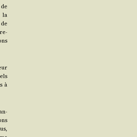
 de
 la
 de
re­
ons
eur
els
s à
an­
ons
us,