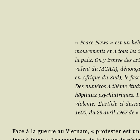
« Peace News » est un heb­
mou­ve­ments et à tous les in
la paix. On y trouve des art
valent du MCAA), dénon­çant
en Afrique du Sud), le fas­
Des numé­ros à thème étu­die
hôpi­taux psy­chia­triques. L
vio­lente. L’article ci-des
1600, du 28 avril 1967 de « 
Face à la guerre au Viet­nam, « pro­tes­ter est 
trop à faire ». Les membres de la Ligue de résis­