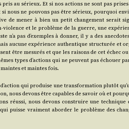
 pris au sérieux. Et si nos actions ne sont pas prises
 si nous ne pou­vons pas être sérieux, pour­quoi envi­
tive de mener à bien un petit chan­ge­ment serait sig
on-vio­lence et le pro­blème de la guerre, une expé­rie
iste n’a pas d’exemples à don­ner, il y a des anec­dotes
mais aucune expé­rience authen­tique struc­tu­rée et or
issent être mesu­rés et que les rai­sons de cet échec ou
s mêmes types d’actions qui ne peuvent pas échouer pa
s maintes et maintes fois.
action qui pro­duise une trans­for­ma­tion plu­tôt qu’
ra­tion, nous devons être capables de savoir où et pour­
ns réus­si, nous devons construire une tech­nique 
 qui puisse vrai­ment abor­der le pro­blème des chan­