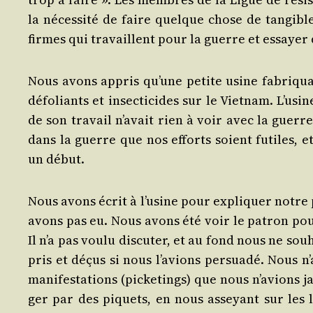
la néces­si­té de faire quelque chose de tan­gible
firmes qui tra­vaillent pour la guerre et essayer d
Nous avons appris qu’une petite usine fabri­quait 
défo­liants et insec­ti­cides sur le Viet­nam. L’
de son tra­vail n’avait rien à voir avec la guerre
dans la guerre que nos efforts soient futiles, e
un début.
Nous avons écrit à l’usine pour expli­quer notre 
avons pas eu. Nous avons été voir le patron pour
Il n’a pas vou­lu dis­cu­ter, et au fond nous ne sou
pris et déçus si nous l’avions per­sua­dé. Nous n’
mani­fes­ta­tions (picke­tings) que nous n’avions 
ger par des piquets, en nous asseyant sur les li