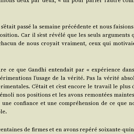
allions deux par deux, « un pour par­ler l’autre co
était pas­sé la semaine pré­cé­dente et nous fai­sions
si­tion. Car il s’est révé­lé que les seuls argu­ments 
 cha­cun de nous croyait vrai­ment, ceux qui moti­vai
re ce que Gand­hi enten­dait par « expé­rience dans
­ri­men­tions l’usage de la véri­té. Pas la véri­té abso
­men­tales. C’était et c’est encore le tra­vail le plus 
mo­li nos posi­tions et les avons remon­tées maintes
s une confiance et une com­pré­hen­sion de ce que n
le.
en­taines de firmes et en avons repé­ré soixante-quin