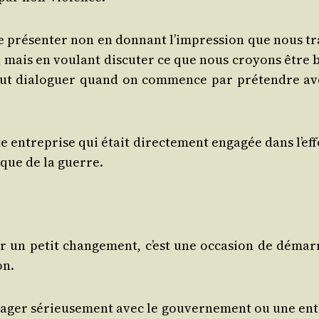
e pré­sen­ter non en don­nant l’impression que nous tr
, mais en vou­lant dis­cu­ter ce que nous croyons être 
ut dia­lo­guer quand on com­mence par pré­tendre av
e entre­prise qui était direc­te­ment enga­gée dans l’ef
oque de la guerre.
ar un petit chan­ge­ment, c’est une occa­sion de démar­
on.
ager sérieu­se­ment avec le gou­ver­ne­ment ou une ent