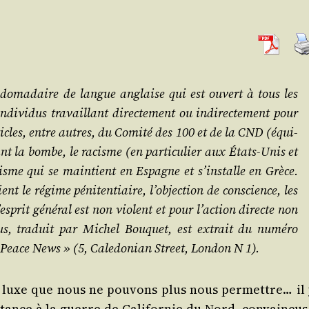
do­ma­daire de langue anglaise qui est ouvert à tous les
di­vi­dus tra­vaillant direc­te­ment ou indi­rec­te­ment pour
icles, entre autres, du Comi­té des 100 et de la CND (équi­
 la bombe, le racisme (en par­ti­cu­lier aux États-Unis et
cisme qui se main­tient en Espagne et s’installe en Grèce.
nt le régime péni­ten­tiaire, l’objection de conscience, les
’esprit géné­ral est non violent et pour l’action directe non
­sous, tra­duit par Michel Bou­quet, est extrait du numé­ro
Peace News » (5, Cale­do­nian Street, Lon­don N 1).
un luxe que nous ne pou­vons plus nous per­mettre… il 
tance à la guerre de Cali­for­nie du Nord, convain­cus