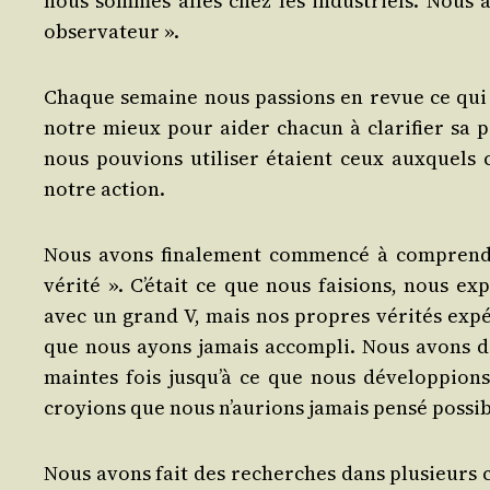
nous sommes allés chez les indus­triels. Nous 
observateur ».
Chaque semaine nous pas­sions en revue ce qui s’
notre mieux pour aider cha­cun à cla­ri­fier sa po
nous pou­vions uti­li­ser étaient ceux aux­quels
notre action.
Nous avons fina­le­ment com­men­cé à com­prend
véri­té ». C’était ce que nous fai­sions, nous expé
avec un grand V, mais nos propres véri­tés expé­ri
que nous ayons jamais accom­pli. Nous avons dé
maintes fois jusqu’à ce que nous déve­lop­pion
croyions que nous n’aurions jamais pen­sé possib
Nous avons fait des recherches dans plu­sieurs c