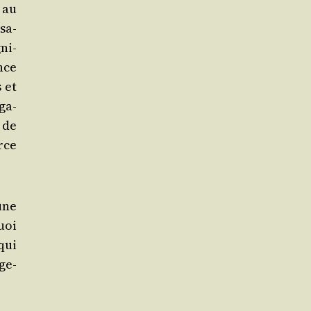
 au
sa­
ni­
nce
 et
ga­
 de
rce
une
quoi
qui
ge­