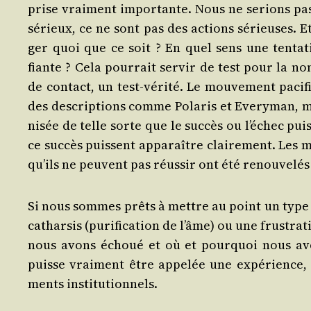
prise vrai­ment impor­tante. Nous ne serions pas
sérieux, ce ne sont pas des actions sérieuses. Et
ger quoi que ce soit ? En quel sens une ten­ta­
fiante ? Cela pour­rait ser­vir de test pour la n
de contact, un test-véri­té. Le mou­ve­ment paci­f
des des­crip­tions comme Pola­ris et Eve­ry­man, 
ni­sée de telle sorte que le suc­cès ou l’échec pu
ce suc­cès puissent appa­raître clai­re­ment. Le
qu’ils ne peuvent pas réus­sir ont été renou­ve­lé
Si nous sommes prêts à mettre au point un type d’
cathar­sis (puri­fi­ca­tion de l’âme) ou une frus­t
nous avons échoué et où et pour­quoi nous avo
puisse vrai­ment être appe­lée une expé­rience,
ments institutionnels.