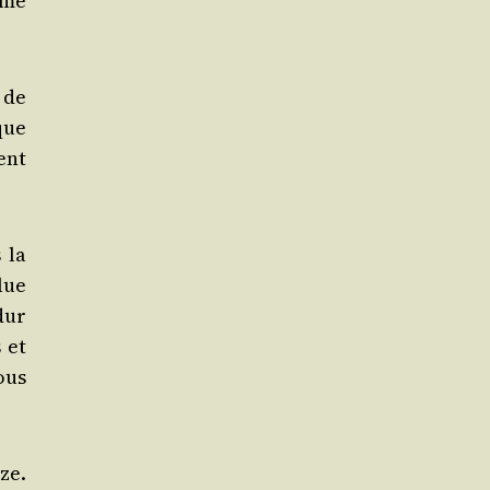
mme
 de
que
ent
 la
­lue
dur
 et
ous
ze.