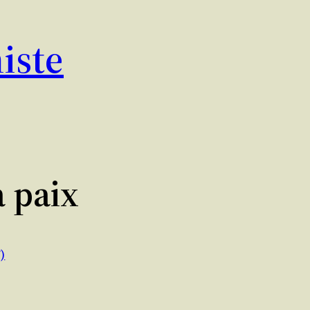
iste
a paix
)