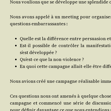
Nous vou­lions que se déve­loppe une splen­dide ca
Nous avons appe­lé à un mee­ting pour orga­ni­s
ques­tions embarrassantes :
Quelle est la dif­fé­rence entre per­sua­sion e
Est-il pos­sible de contrô­ler la mani­fes­ta
s’est développée ?
Qu’est-ce que la non-violence ?
En quoi cette cam­pagne allait-elle être dif­
Nous avions créé une cam­pagne réa­li­sable immé­
Ces ques­tions nous ont ame­nés à quelque chose 
cam­pagne et com­men­cé une série de dis­cus­sio
pour défi­nir davan­tage ce que nous enten­dions