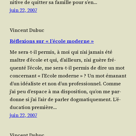
ni­tive de quit­ter sa famille pour s’en…
juin 22, 2007
Vincent Dubuc
Réflexions sur « l’école moderne »
Me sera-t-il per­mis, à moi qui n’ai jamais été
maître d’é­cole et qui, d’ailleurs, n’ai guère fré­
quen­té l’é­cole, me sera-t-il per­mis de dire un mot
concer­nant « l’E­cole moderne » ? Un mot éma­nant
d’un idéa­liste et non d’un professionnel. Comme
j’ai peu d’es­pace à ma dis­po­si­tion, qu’on me par­
donne si j’ai l’air de par­ler dogmatiquement. L’é­
du­ca­tion pre­mière…
juin 22, 2007
Vincent Dubuc