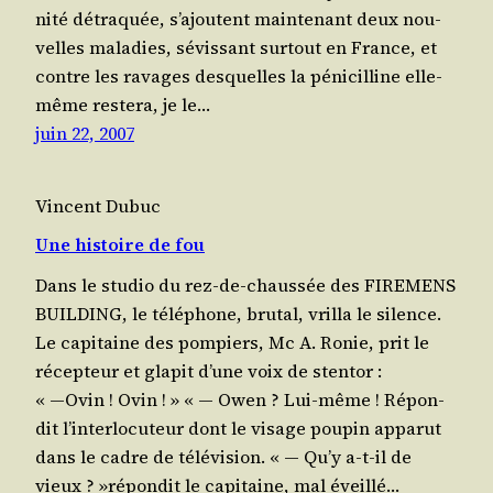
ni­té détra­quée, s’a­joutent main­te­nant deux nou­
velles mala­dies, sévis­sant sur­tout en France, et
contre les ravages des­quelles la péni­cil­line elle-
même res­te­ra, je le…
juin 22, 2007
Vincent Dubuc
Une histoire de fou
Dans le stu­dio du rez-de-chaus­sée des FIREMENS
BUILDING, le télé­phone, bru­tal, vrilla le silence.
Le capi­taine des pom­piers, Mc A. Ronie, prit le
récep­teur et gla­pit d’une voix de stentor :
« ―Ovin ! Ovin ! » « ― Owen ? Lui-même ! Répon­
dit l’in­ter­lo­cu­teur dont le visage pou­pin appa­rut
dans le cadre de télévision. « ― Qu’y a‑t-il de
vieux ? »répon­dit le capi­taine, mal éveillé…