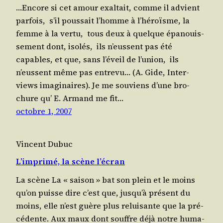
…Encore si cet amour exal­tait, comme il advient
parfois, s’il pous­sait l’homme à l’hé­roïsme, la
femme à la vertu, tous deux à quelque épa­nouis­
se­ment dont, isolés, ils n’eussent pas été
capables, et que, sans l’é­veil de l’union, ils
n’eussent même pas entrevu… (A. Gide, Inter­
views imaginaires). Je me sou­viens d’une bro­
chure qu’ E. Armand me fit…
octobre 1, 2007
Vincent Dubuc
L’imprimé, la scène l’écran
La scène La « sai­son » bat son plein et le moins
qu’on puisse dire c’est que, jus­qu’à pré­sent du
moins, elle n’est guère plus relui­sante que la pré­
cé­dente. Aux maux dont souffre déjà notre huma­