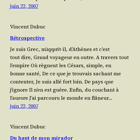
juin 22, 2007
Vincent Dubuc
Rétrospective
Je suis Grec, m’ap­prit-il, d’A­thènes et c’est
tout dire, Grand voya­geur en outre. A tra­vers tout
l’empire Où règnent les Césars, simple, en
bonne santé, De ce que je trou­vais sachant me
contenter, Je suis allé fort loin. De pays que
j’ignore Il n’en est guère. Enfin, du cou­chant à
l’aurore J’ai par­cou­ru le monde en flâ­neur…
juin 22, 2007
Vincent Dubuc
Du haut de mon mirador