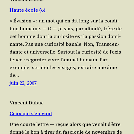
Haute école (6)
« Éva­sion » : un mot qui en dit long sur la condi­
tion humaine. — O — Je suis, par affi­ni­té, frère de
cet homme dont la curio­si­té est la pas­sion domi­
nante. Pas une curio­si­té banale. Non, Trans­cen­
dante et uni­ver­selle. Sur­tout la curio­si­té de l’exis­
tence : regar­der vivre l’a­ni­mal humain. Par
exemple, scru­ter les visages, extraire une âme
de…
juin 22, 2007
Vincent Dubuc
Ceux qui s’en vont
Une courte lettre ― reçue alors que venait d’être
don­né le bon à tirer du fas­ci­cule de novembre de