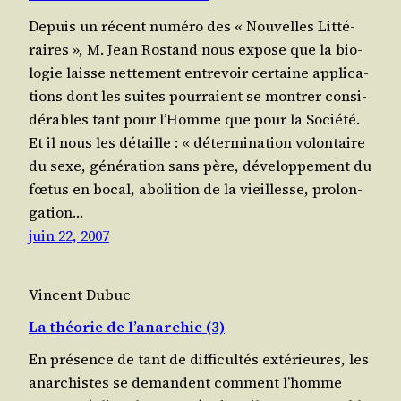
Depuis un récent numé­ro des « Nou­velles Lit­té­
raires », M. Jean Ros­tand nous expose que la bio­
lo­gie laisse net­te­ment entre­voir cer­taine appli­ca­
tions dont les suites pour­raient se mon­trer consi­
dé­rables tant pour l’Homme que pour la Socié­té.
Et il nous les détaille : « déter­mi­na­tion volon­taire
du sexe, géné­ra­tion sans père, déve­lop­pe­ment du
fœtus en bocal, abo­li­tion de la vieillesse, pro­lon­
ga­tion…
juin 22, 2007
Vincent Dubuc
La théorie de l’anarchie (3)
En pré­sence de tant de dif­fi­cul­tés exté­rieures, les
anar­chistes se demandent com­ment l’homme