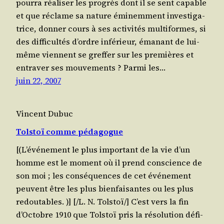
pour­ra réa­li­ser les pro­grès dont il se sent capable
et que réclame sa nature émi­nem­ment inves­ti­ga­
trice, don­ner cours à ses acti­vi­tés mul­ti­formes, si
des dif­fi­cul­tés d’ordre infé­rieur, éma­nant de lui-
même viennent se gref­fer sur les pre­mières et
entra­ver ses mouvements ? Par­mi les…
juin 22, 2007
Vincent Dubuc
Tolstoï comme pédagogue
[(L’é­vé­ne­ment le plus impor­tant de la vie d’un
homme est le moment où il prend conscience de
son moi ; les consé­quences de cet évé­ne­ment
peuvent être les plus bien­fai­santes ou les plus
redoutables. )] [/​L. N. Tolstoï/] C’est vers la fin
d’Oc­tobre 1910 que Tol­stoï pris la réso­lu­tion défi­