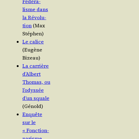
Fédé­ra­
lisme dans
la Révo­lu­
tion
(Max
Stéphen)
Le calice
(Eugène
Bizeau)
La car­rière
d’Albert
Tho­mas, ou
l’odyssée
d’un squale
(Génold)
Enquête
sur le
« Fonc­tion­
na­risme