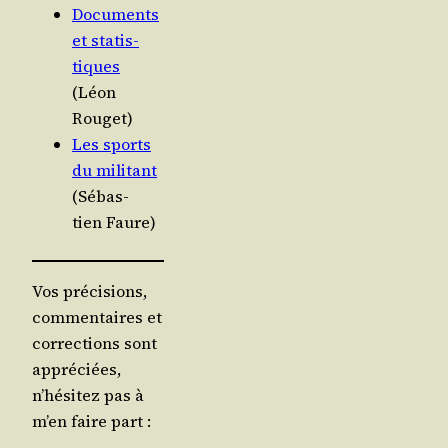
Docu­ments
et sta­tis­
tiques
(Léon
Rouget)
Les sports
du mili­tant
(Sébas­
tien Faure)
Vos précisions,
commentaires et
corrections sont
appréciées,
n’hésitez pas à
m’en faire part :