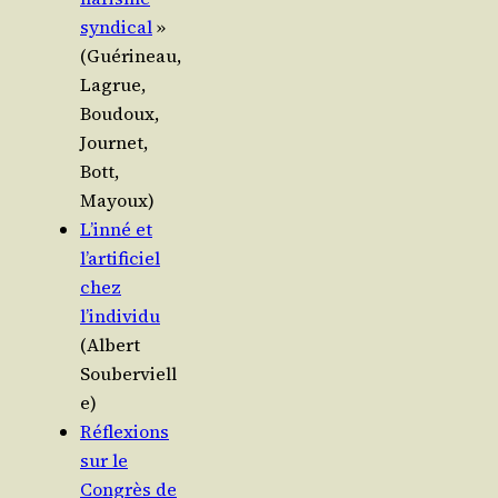
syn­di­cal
»
(Gué­ri­neau,
Lagrue,
Bou­doux,
Jour­net,
Bott,
Mayoux)
L’inné et
l’artificiel
chez
l’individu
(Albert
Souberviell
e)
Réflexions
sur le
Congrès de