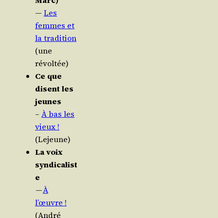
Marc)
—
Les
femmes et
la tra­di­tion
(une
révoltée)
Ce que
disent les
jeunes
–
À bas les
vieux !
(Lejeune)
La voix
syndicalist
e
—
À
l’œuvre !
(André