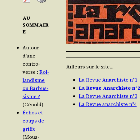
AU
SOMMAIR
E
Autour
d’une
contro­
Ailleurs sur le site…
verse :
Rol­
La Revue Anarchiste n°1
lan­disme
La Revue Anarchiste n°
ou Bar­bus­
La Revue Anarchiste n°3
sisme ?
La Revue anarchiste n°4
(Génold)
Échos et
coups de
griffe
(Mous­