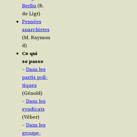
Ber­lin
(B.
de Ligt)
Pen­sées
anar­chistes
(M. Raymon
d)
Ce qui
se passe
–
Dans les
par­tis poli­
tiques
(Génold)
–
Dans les
syn­di­cats
(Véber)
–
Dans les
grou­pe­