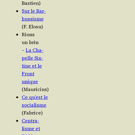
Bastien)
Sur le Bar­
bus­sisme
(F. Elosu)
Rions
un brin
–
La Cha­
pelle Six­
tine et le
Front
unique
(Mau­ri­cius)
Ce qu’est le
socia­lisme
(Fabrice)
Cen­tra­
lisme et