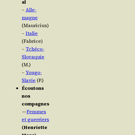
al
–
Alle­
magne
(Mau­ri­cius)
–
Ita­lie
(Fabrice)
–
Tché­co-
Slo­va­quie
(M.)
–
You­go-
Sla­vie
(P.)
Écou­tons
nos
compagnes
—
Femmes
et guer­riers
(Hen­riette