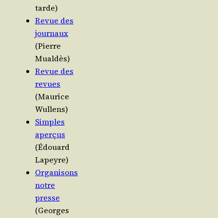
tarde)
Revue des
jour­naux
(Pierre
Mualdès)
Revue des
revues
(Mau­rice
Wullens)
Simples
aper­çus
(Édouard
Lapeyre)
Orga­ni­sons
notre
presse
(Georges