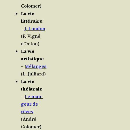
Colomer)
La vie
littéraire
–
J. Lon­don
(P. Vigné
d’Octon)
La vie
artistique
–
Mélanges
(L. Julliard)
La vie
théâtrale
–
Le man­
geur de
rêves
(André
Colomer)