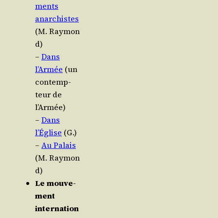
ments
anar­chistes
(M. Raymon
d)
–
Dans
l’Armée
(un
contemp­
teur de
l’Armée)
–
Dans
l’Église
(G.)
–
Au Palais
(M. Raymon
d)
Le mou­ve­
ment
internation