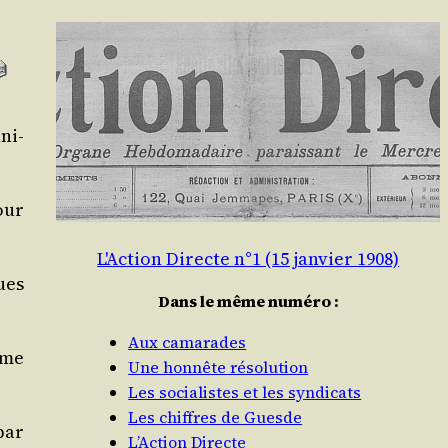
ni­
our
L'Action Directe n°1 (15 janvier 1908)
rues
Dans le même numéro :
Aux camarades
mme
Une honnête résolution
Les socialistes et les syndicats
Les chiffres de Guesde
 par
L’Action Directe