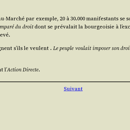
au-Mar­ché par exemple, 20 à 30.000 mani­fes­tants se s
 empa­ré du droit
dont se pré­va­lait la bour­geoi­sie à l’ex­
levé.
ignent s’ils le veulent .
Le peuple vou­lait impo­ser son droi
t l’
Action Directe
.
Suivant