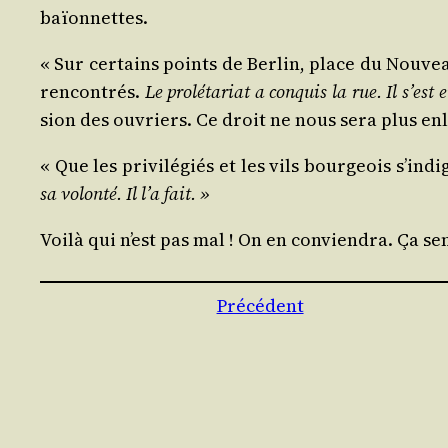
baïonnettes.
« Sur cer­tains points de Ber­lin, place du Nou­ve
ren­con­trés.
Le pro­lé­ta­riat a conquis la rue. Il s’est
sion des ouvriers. Ce droit ne nous sera plus en
« Que les pri­vi­lé­giés et les vils bour­geois s’in­d
sa volon­té. Il l’a fait. »
Voi­là qui n’est pas mal ! On en convien­dra. Ça sen
Précédent