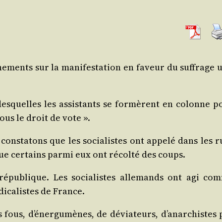
­ments sur la mani­fes­ta­tion en faveur du suf­frage u
es­quelles les assis­tants se for­mèrent en colonne p
ous le droit de vote ».
n, consta­tons que les socia­listes ont appe­lé dans les 
ue cer­tains par­mi eux ont récol­té des coups.
épu­blique. Les socia­listes alle­mands ont agi co
di­ca­listes de France.
s fous, d’éner­gu­mènes, de dévia­teurs, d’a­nar­chistes