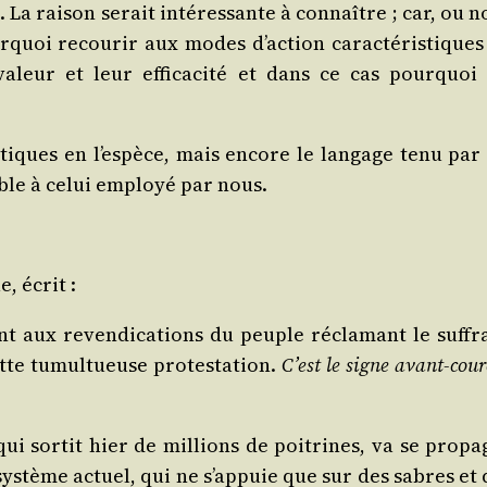
 La rai­son serait inté­res­sante à connaître ; car, ou 
quoi recou­rir aux modes d’ac­tion carac­té­ris­tiques
eur et leur effi­ca­ci­té et dans ce cas pour­quoi 
tiques en l’es­pèce, mais encore le lan­gage tenu par 
able à celui employé par nous.
e, écrit :
t aux reven­di­ca­tions du peuple récla­mant le suf­fr
te tumul­tueuse pro­tes­ta­tion.
C’est le signe avant-cou­
ui sor­tit hier de mil­lions de poi­trines, va se pro­pa
s­tème actuel, qui ne s’ap­puie que sur des sabres et 