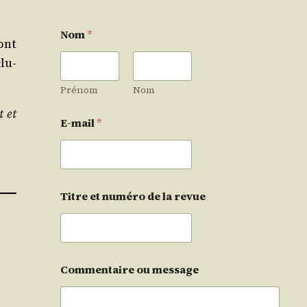
Nom
*
ont
clu­
Prénom
Nom
t et
E-mail
*
Titre et numéro de la revue
Commentaire ou message