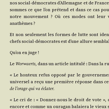
nos social-démo­crates d’Al­le­magne et de France.
sommes ce que l’on pré­tend et dans ce cas pour­
notre mou­ve­ment ? Où ces modes ont leur val
anathèmes ?
Et non seule­ment les formes de lutte sont iden­
chefs social-démo­crates est d’une allure sem­bl
Qu’on en juge !
Le
Wor­waerts
, dans un article inti­tu­lé : Dans la ru
« Le hon­teux refus oppo­sé par le gou­ver­ne­men
uni­ver­sel a reçu une pre­mière réponse dans cet
de l’o­rage qui va éclater.
« Le cri de : « Don­nez-nous le droit de vote », q
encore et comme un oura­gan balaie­ra le vieux sy