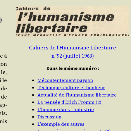
Cahiers de l’Humanisme Libertaire
n°92 (juillet 1963)
e à
 son
Dans le même numéro :
lle,
i le
Mécontentement paysan
Technique, culture et bonheur
a de
Actualité de l’humanisme libertaire
 de
La pensée d’Erich Fromm (2)
ap­
L’homme dans l’industrie
els.
Discussion
mis
L’exemple des autres