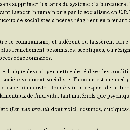
sans sup­pri­mer les tares du sys­tème : la bureau­cra­ti
devant l’as­pect inhu­main pris par le socia­lisme en U.R.
au­coup de socia­listes sin­cères réagirent en pre­nant 
ttre le com­mu­nisme, et aidèrent ou lais­sèrent faire 
, plus fran­che­ment pes­si­mistes, scep­tiques, ou rési­g
 forces réactionnaires.
ech­nique devrait per­mettre de réa­li­ser les condi­ti
e socié­té vrai­ment socia­liste, l’homme est mena­cé p
a­lisme huma­niste — fon­dé sur le res­pect de la liber
­men­taux de l’in­di­vi­du, tant maté­riels que psychiqu
ste (
Let man pre­vail
) dont voi­ci, résu­més, quelques-