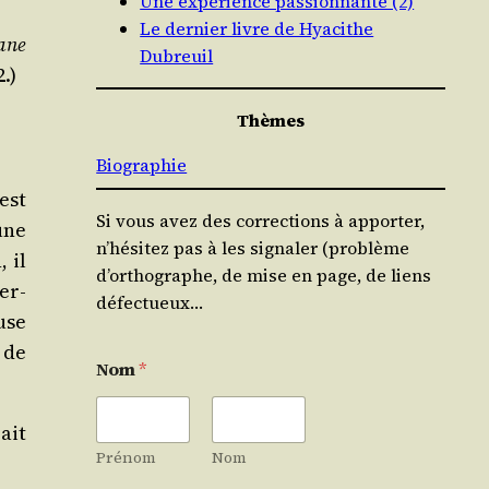
Une expérience passionnante (2)
Le dernier livre de Hyacithe
ne
Dubreuil
2.)
Thèmes
Biographie
 est
Si vous avez des corrections à apporter,
une
n’hésitez pas à les signaler (problème
 il
d’orthographe, de mise en page, de liens
ver­
défectueux…
euse
 de
Nom
*
ait
Prénom
Nom