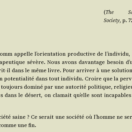
(
The Sa
Socie­ty
, p. 7
m appelle l’o­rien­ta­tion pro­duc­tive de l’in­di­vi­du,
­ra­peu­tique sévère. Nous avons davan­tage besoin d’
it-il dans le même livre. Pour arri­ver à une solu­tion,
n poten­tia­li­té dans tout indi­vi­du. Croire que la per­
tou­jours domi­né par une auto­ri­té poli­tique, reli­gi
 dans le désert, on cla­mait qu’elle sont inca­pables
ié­té saine ? Ce serait une socié­té où l’homme ne ser
 comme une fin.