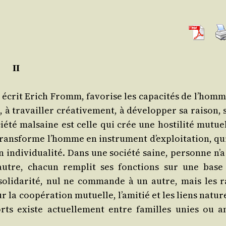
II
, écrit Erich Fromm, favo­rise les capa­ci­tés de l’homm
à tra­vailler créa­ti­ve­ment, à déve­lop­per sa rai­son,
cié­té mal­saine est celle qui crée une hos­ti­li­té mutue
rans­forme l’homme en ins­tru­ment d’ex­ploi­ta­tion, qu
indi­vi­dua­li­té. Dans une socié­té saine, per­sonne n’
autre, cha­cun rem­plit ses fonc­tions sur une base
soli­da­ri­té, nul ne com­mande à un autre, mais les r
 la coopé­ra­tion mutuelle, l’a­mi­tié et les liens natu­r
rts existe actuel­le­ment entre familles unies ou a