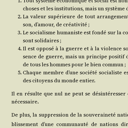
Tout sys­tème éco­no­mique et social est non 
choses et les ins­ti­tu­tions, mais un sys­tème
La valeur supé­rieure de tout arran­ge­ment 
son, d’a­mour, de créativité ;
Le socia­lisme huma­niste est fon­dé sur la c
sont solidaires ;
Il est oppo­sé à la guerre et à la vio­lence 
sence de guerre, mais un prin­cipe posi­tif 
de tous les hommes pour le bien commun ;
Chaque membre d’une socié­té socia­liste es
des citoyens du monde entier.
Il en résulte que nul ne peut se dés­in­té­res­se
nécessaire.
De plus, la sup­pres­sion de la sou­ve­rai­ne­té nat
blis­se­ment d’une com­mu­nau­té de nations di