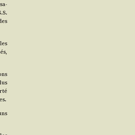
­sa­
S.S.
des
les
nés,
ons
lus
­té
es.
uns