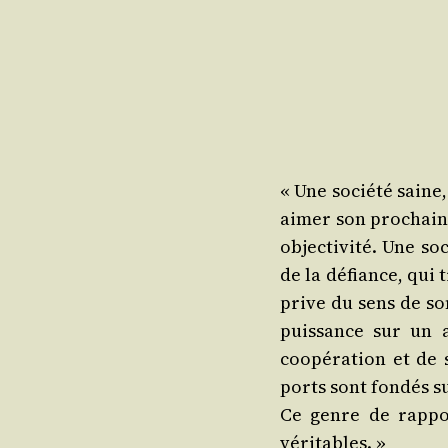
« Une socié­té saine
aimer son pro­chain, 
objec­ti­vi­té. Une so
de la défiance, qui t
prive du sens de son 
puis­sance sur un 
coopé­ra­tion et de 
ports sont fon­dés sur
Ce genre de rap­po
véritables. »