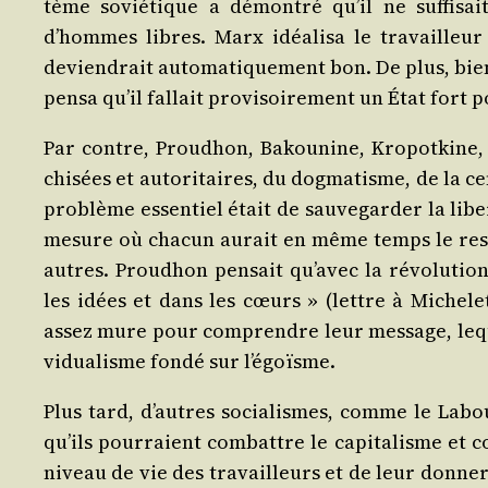
tème sovié­tique a démon­tré qu’il ne suf­fi­sait
d’hommes libres. Marx idéa­li­sa le tra­vailleu
devien­drait auto­ma­ti­que­ment bon. De plus, bien
pen­sa qu’il fal­lait pro­vi­soi­re­ment un État fort 
Par contre, Prou­dhon, Bakou­nine, Kro­pot­kine, 
chi­sées et auto­ri­taires, du dog­ma­tisme, de la cen­t
pro­blème essen­tiel était de sau­ve­gar­der la lib
mesure où cha­cun aurait en même temps le res­pec
autres. Prou­dhon pen­sait qu’a­vec la révo­lu­tion
les idées et dans les cœurs » (lettre à Miche­let)
assez mure pour com­prendre leur mes­sage, leque
vi­dua­lisme fon­dé sur l’égoïsme.
Plus tard, d’autres socia­lismes, comme le Labour
qu’ils pour­raient com­battre le capi­ta­lisme et col
niveau de vie des tra­vailleurs et de leur don­ne