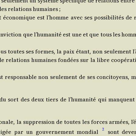
seule­ment un sys­tème spé­ci­fique de rela­tions entre 
 des rela­tions humaines ;
éco­no­mique est l’homme avec ses pos­si­bi­li­tés de r
onvic­tion que l’hu­ma­ni­té est une et que tous les hom
sous toutes ses formes, la paix étant, non seule­ment l’
de rela­tions humaines fon­dées sur la libre coopé­ra­t
t res­pon­sable non seule­ment de ses conci­toyens, m
r du sort des deux tiers de l’hu­ma­ni­té qui manquent
io­nale, la sup­pres­sion de toutes les forces armées, l’é
2
ri­gée par un gou­ver­ne­ment mon­dial
sont deve­