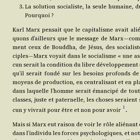
La solu­tion socia­liste, la seule humaine, d
Pourquoi ?
Karl Marx pen­sait que le capi­ta­lisme avait alié
quons d’ailleurs que le mes­sage de Marx — com
ment ceux de Boud­dha, de Jésus, des socia­liste
ciples — Marx voyait dans le socia­lisme « une ass
cun serait la condi­tion du libre déve­lop­pe­ment 
qu’il serait fon­dé sur les besoins pro­fonds de l
moyens de pro­duc­tion, en cen­tra­li­sant et en pla­ni
dans laquelle l’homme serait éman­ci­pé de toutes
classes, juste et pater­nelle, les choses seraie
1
cun y vivrait pour être et non pour avoir
.
Mais si Marx eut rai­son de voir le rôle alié­nant 
dans l’in­di­vi­du les forces psy­cho­lo­giques, et n