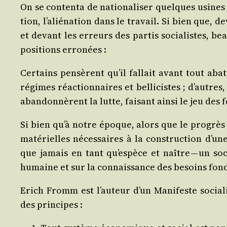
On se conten­ta de natio­na­li­ser quelques usines 
tion, l’a­lié­na­tion dans le tra­vail. Si bien que, 
et devant les erreurs des par­tis socia­listes, be
posi­tions erronées :
Cer­tains pen­sèrent qu’il fal­lait avant tout aba
régimes réac­tion­naires et bel­li­cistes ; d’autres
aban­don­nèrent la lutte, fai­sant ain­si le jeu des
Si bien qu’à notre époque, alors que le pro­grès t
maté­rielles néces­saires à la construc­tion d’un
que jamais en tant qu’es­pèce et naître — un soci
humaine et sur la connais­sance des besoins fon­da
Erich Fromm est l’au­teur d’un Mani­feste socia­li
des principes :