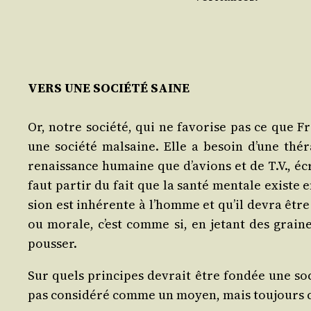
VERS
UNE SOCIÉTÉ SAINE
Or, notre socié­té, qui ne favo­rise pas ce que From
une socié­té mal­saine. Elle a besoin d’une thé
renais­sance humaine que d’a­vions et de T.V., écr
faut par­tir du fait que la san­té men­tale existe e
sion est inhé­rente à l’homme et qu’il devra être 
ou morale, c’est comme si, en jetant des graines
pousser.
Sur quels prin­cipes devrait être fon­dée une soc
pas consi­dé­ré comme un moyen, mais tou­jours