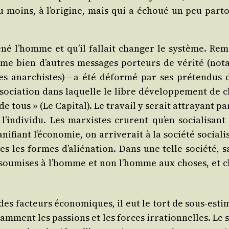
u moins, à l’o­ri­gine, mais qui a échoué un peu par­to
­né l’homme et qu’il fal­lait chan­ger le sys­tème. Rem
me bien d’autres mes­sages por­teurs de véri­té (not
s anar­chistes) — a été défor­mé par ses pré­ten­dus d
o­cia­tion dans laquelle le libre déve­lop­pe­ment de c
de tous » (Le Capi­tal). Le tra­vail y serait attrayant p
’in­di­vi­du. Les mar­xistes crurent qu’en socia­li­sant
­fiant l’é­co­no­mie, on arri­ve­rait à la socié­té socia­li
 les formes d’a­lié­na­tion. Dans une telle socié­té, s
nt sou­mises à l’homme et non l’homme aux choses, et c
des fac­teurs éco­no­miques, il eut le tort de sous-esti
otam­ment les pas­sions et les forces irra­tion­nelles. Le 