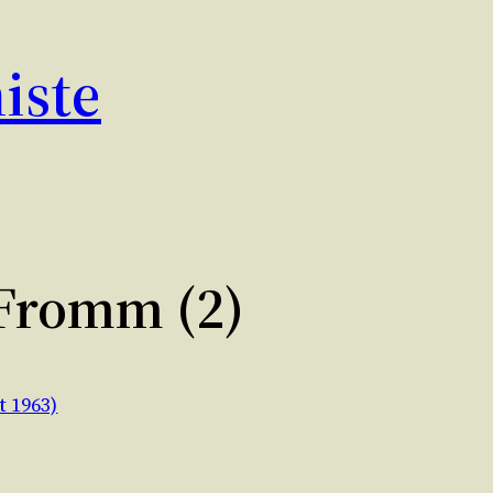
iste
 Fromm (2)
t 1963)