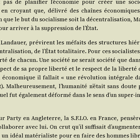
 pas de pla­ni­fier l’é­co­no­mie pour créer une socié
r en croyant que, déli­vré des chaînes éco­no­miques,
 que le but du socia­lisme soit la décen­tra­li­sa­tion, 
pour arri­ver à la sup­pres­sion de l’État.
Lan­dauer, pré­virent les méfaits des struc­tures hié­r
ra­li­sa­tion, de l’État tota­li­taire. Pour ces socia­listes
er­té de cha­cun. Une socié­té ne serait socié­té que dan
t de sa propre liber­té et le res­pect de la liber­té 
 éco­no­mique il fal­lait « une révo­lu­tion inté­grale 
. Mal­heu­reu­se­ment, l’hu­ma­ni­té n’é­tait sans doute
l fut éga­le­ment défor­mé dans le sens d’un super-in
 Par­ty en Angle­terre, la S.F.I.O. en France, pen­sèr
­la­bo­rer avec lui. On crut qu’il suf­fi­sait d’aug­men­te
r un idéal maté­ria­liste pour en faire des hommes libr