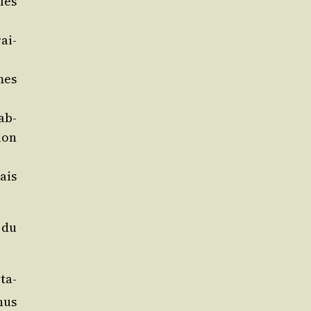
les
ai­
mes
ab­
ion
ais
 du
­ta­
nus