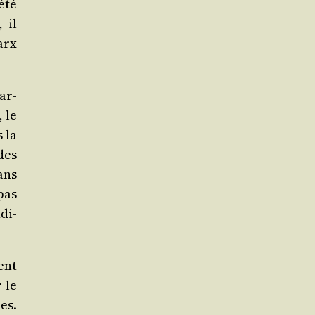
­té
 il
Marx
ar­
, le
s la
des
dans
 pas
di­
ent
r le
es.