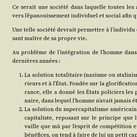
Ce serait une socié­té dans laquelle toutes les ac
vers l’é­pa­nouis­se­ment indi­vi­duel et social a
Une telle socié­té devrait per­mettre à l’in­di­vi­du 
sant maître de sa propre vie.
Au pro­blème de l’in­té­gra­tion de l’homme dans 
der­nières années :
La solu­tion tota­li­taire (nazisme ou sta­li­ni
rieurs et à l’État. Fon­dée sur la glo­ri­fi­ca­ti
rance, elle a don­né les États poli­ciers les p
naire, dans lequel l’homme n’a­vait jamais été
La solu­tion du super­ca­pi­ta­lisme amé­ri­ca
capi­ta­liste, repo­sant sur le prin­cipe que
vaille que mû par l’es­prit de com­pé­ti­tion et
béné­fices, on tend à faire de lui un petit capi