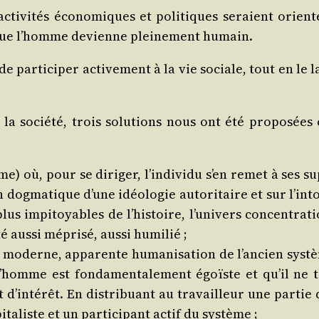
ti­vi­tés éco­no­miques et poli­tiques seraient orien­t
fin que l’homme devienne plei­ne­ment humain.
de par­ti­ci­per acti­ve­ment à la vie sociale, tout en le l
la socié­té, trois solu­tions nous ont été pro­po­sées 
sme) où, pour se diri­ger, l’in­di­vi­du s’en remet à ses s
on dog­ma­tique d’une idéo­lo­gie auto­ri­taire et sur l’in­to
lus impi­toyables de l’his­toire, l’u­ni­vers concen­tra­t
 aus­si mépri­sé, aus­si humilié ;
in moderne, appa­rente huma­ni­sa­tion de l’an­cien sys­
 l’homme est fon­da­men­ta­le­ment égoïste et qu’il ne t
 d’in­té­rêt. En dis­tri­buant au tra­vailleur une par­tie
­ta­liste et un par­ti­ci­pant actif du système ;