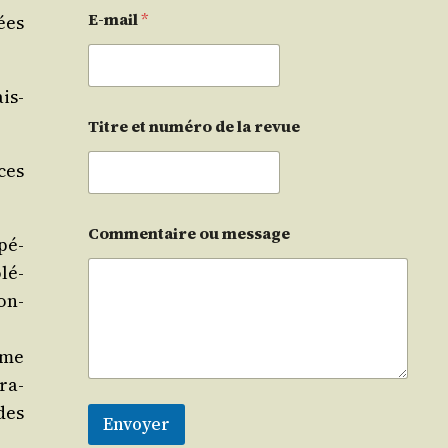
E-mail
*
ées
ais­
Titre et numéro de la revue
ces
Commentaire ou message
upé­
­lé­
ion­
tème
ra­
 des
Envoyer