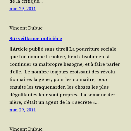
de la cri­tique…
mai 29, 2011
Vincent Dubuc
Surveillance policière
[[Article publié sans titre]] La pour­ri­ture sociale
que l’on nomme la police, tient abso­lu­ment à
conti­nuer sa mal­propre besogne, et à faire par­ler
d’elle. Le nombre tou­jours crois­sant des révo­lu­
tion­naires la gêne ; pour les connaître, pour
ensuite les tra­que­nar­der, les choses les plus
dégoû­tantes leur sont propres. La semaine der­
nière, c’é­tait un agent de la « secrète »…
mai 29, 2011
Vincent Dubuc