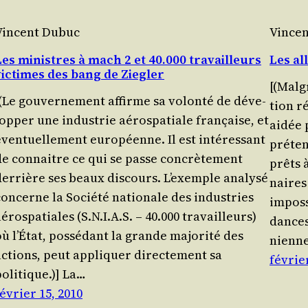
Vincent Dubuc
Vince
Les ministres à mach 2 et 40.000 travailleurs
Les al
victimes des bang de Ziegler
[(Mal­g
[(Le gou­ver­ne­ment affirme sa volon­té de déve­
tion ré
op­per une indus­trie aéro­spa­tiale fran­çaise, et
aidée p
ven­tuel­le­ment euro­péenne. Il est inté­res­sant
pré­te
de connaitre ce qui se passe concrè­te­ment
prêts 
er­rière ses beaux dis­cours. L’exemple ana­ly­sé
naires 
concerne la Socié­té natio­nale des indus­tries
impos­s
éro­spa­tiales (S.N.I.A.S. – 40.000 tra­vailleurs)
dances 
ù l’É­tat, pos­sé­dant la grande majo­ri­té des
nienn
actions, peut appli­quer direc­te­ment sa
février
politique.)] La…
évrier 15, 2010