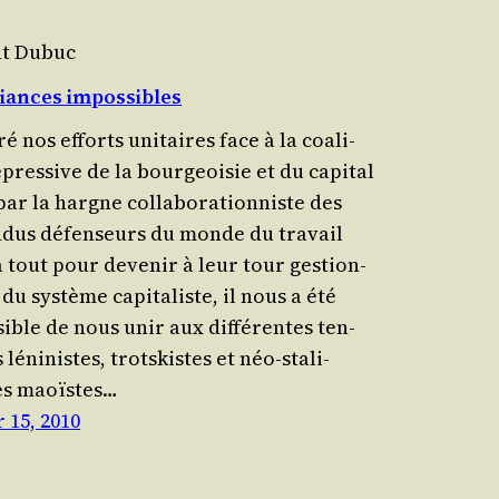
nt Dubuc
liances impossibles
ré nos efforts uni­taires face à la coa­li­
pres­sive de la bour­geoi­sie et du capi­tal
ar la hargne col­la­bo­ra­tion­niste des
n­dus défen­seurs du monde du tra­vail
à tout pour deve­nir à leur tour ges­tion­
du sys­tème capi­ta­liste, il nous a été
ible de nous unir aux dif­fé­rentes ten­
léni­nistes, trots­kistes et néo-sta­li­
es maoïstes…
 15, 2010