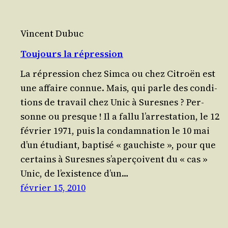
Vincent Dubuc
Toujours la répression
La répres­sion chez Sim­ca ou chez Citroën est
une affaire connue. Mais, qui parle des condi­
tions de tra­vail chez Unic à Sur­esnes ? Per­
sonne ou presque ! Il a fal­lu l’ar­res­ta­tion, le 12
février 1971, puis la condam­na­tion le 10 mai
d’un étu­diant, bap­ti­sé « gau­chiste », pour que
cer­tains à Sur­esnes s’a­per­çoivent du « cas »
Unic, de l’exis­tence d’un…
février 15, 2010