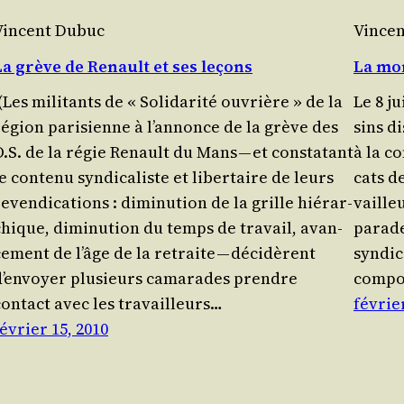
Vincent Dubuc
Vince
La grève de Renault et ses leçons
La mo
(Les mili­tants de « Soli­da­ri­té ouvrière » de la
Le 8 ju
région pari­sienne à l’an­nonce de la grève des
sins di
O.S. de la régie Renault du Mans — et consta­tant
à la co
e conte­nu syn­di­ca­liste et liber­taire de leurs
cats de
even­di­ca­tions : dimi­nu­tion de la grille hié­rar­
vaille
chique, dimi­nu­tion du temps de tra­vail, avan­
parade
e­ment de l’âge de la retraite — déci­dèrent
syn­di­
d’en­voyer plu­sieurs cama­rades prendre
com­po
contact avec les tra­vailleurs…
février
évrier 15, 2010