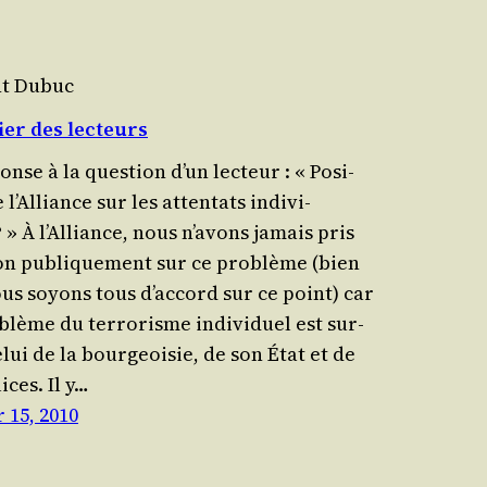
nt Dubuc
er des lecteurs
nse à la ques­tion d’un lec­teur : « Posi­
 l’Al­liance sur les atten­tats indi­vi­
 » À l’Al­liance, nous n’a­vons jamais pris
ion publi­que­ment sur ce pro­blème (bien
us soyons tous d’ac­cord sur ce point) car
blème du ter­ro­risme indi­vi­duel est sur­
lui de la bour­geoi­sie, de son État et de
ices. Il y…
 15, 2010