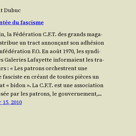
nt Dubuc
ntée du fascisme
in, la Fédé­ra­tion C.F.T. des grands maga­
s­tri­bue un tract annon­çant son adhé­sion
nfé­dé­ra­tion F.O. En août 1970, les syn­di­
s Gale­ries Lafayette infor­maient les tra­
urs : « Les patrons orchestrent une
 fas­ciste en créant de toutes pièces un
cat « bidon ». La C.F.T. est une asso­cia­tion
­sée par les patrons, le gou­ver­ne­ment,…
 15, 2010