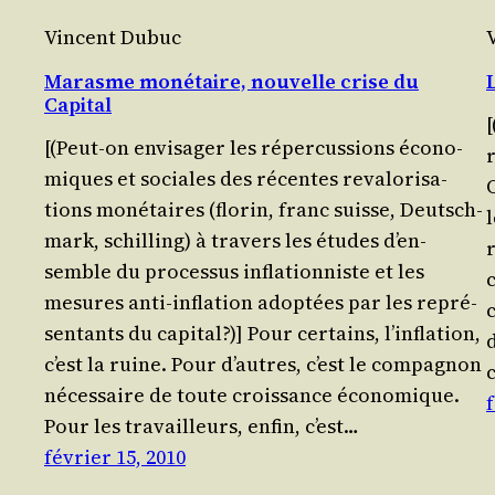
Vincent Dubuc
Marasme monétaire, nouvelle crise du
Capital
[
[(Peut-on envi­sa­ger les réper­cus­sions éco­no­
miques et sociales des récentes reva­lo­ri­sa­
tions moné­taires (flo­rin, franc suisse, Deut­sch­
l
mark, schil­ling) à tra­vers les études d’en­
r
semble du pro­ces­sus infla­tion­niste et les
mesures anti-infla­tion adop­tées par les repré­
c
sen­tants du capital?)] Pour cer­tains, l’in­fla­tion,
c’est la ruine. Pour d’autres, c’est le com­pa­gnon
néces­saire de toute crois­sance éco­no­mique.
f
Pour les tra­vailleurs, enfin, c’est…
février 15, 2010