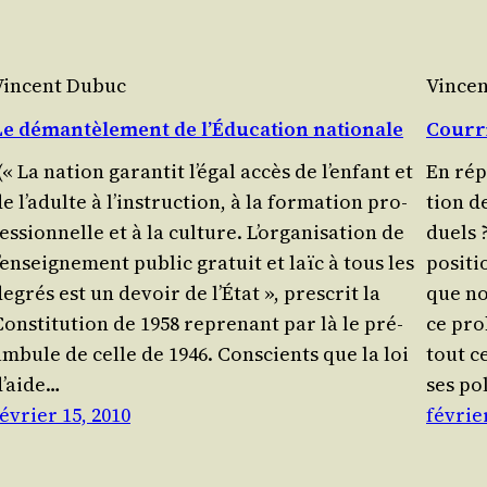
Vincent Dubuc
Vince
Le démantèlement de l’Éducation nationale
Courri
(« La nation garan­tit l’é­gal accès de l’en­fant et
En répo
e l’a­dulte à l’ins­truc­tion, à la for­ma­tion pro­
tion de
es­sion­nelle et à la culture. L’or­ga­ni­sa­tion de
duels ?
’en­sei­gne­ment public gra­tuit et laïc à tous les
posi­t
egrés est un devoir de l’É­tat », pres­crit la
que no
onsti­tu­tion de 1958 repre­nant par là le pré­
ce pro­
am­bule de celle de 1946. Conscients que la loi
tout ce
d’aide…
ses pol
évrier 15, 2010
février