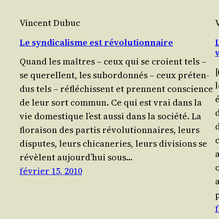
Vincent Dubuc
Le syndicalisme est révolutionnaire
Quand les maîtres – ceux qui se croient tels –
se que­rellent, les subor­don­nés – ceux pré­ten­
l
dus tels – réflé­chissent et prennent conscience
é
de leur sort com­mun. Ce qui est vrai dans la
vie domes­tique l’est aus­si dans la socié­té. La
d
flo­rai­son des par­tis révo­lu­tion­naires, leurs
dis­putes, leurs chi­ca­ne­ries, leurs divi­sions se
a
révèlent aujourd’­hui sous…
o
février 15, 2010
f