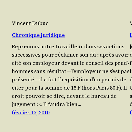
Vincent Dubuc
Chronique juridique
Repre­nons notre tra­vailleur dans ses actions
[
suc­ces­sives pour récla­mer son dû : après avoir
d
cité son employeur devant le conseil des prud’­
f
hommes sans résul­tat — l’employeur ne s’est pas
l
pré­sen­té — il a fait l’ac­qui­si­tion d’un per­mis de
d
citer pour la somme de 15 F (hors Paris 80 F). II
C
croit pou­voir se dire, devant le bureau de
juge­ment : « Il fau­dra bien…
février 15, 2010
f