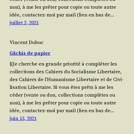
non), à me les prê­ter pour copie ou toute autre
idée, contac­tez-moi par mail (lien en bas de…
juillet 2, 2021
Vincent Dubuc
Gâchis de papier
[(Je cherche en grande prio­ri­té à com­plé­ter les
col­lec­tions des Cahiers du Socia­lisme Liber­taire,
des Cahiers de l’Humanisme Liber­taire et de Civi­
li­sa­tion Liber­taire. Si vous êtes prêts à me les
céder (vente ou don, col­lec­tions com­plètes ou
non), à me les prê­ter pour copie ou toute autre
idée, contac­tez-moi par mail (lien en bas de…
juin 13, 2021