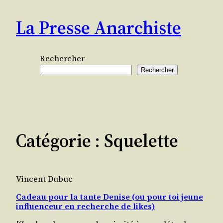
Aller
La Presse Anarchiste
au
contenu
Rechercher
Rechercher
Catégorie :
Squelette
Vincent Dubuc
Cadeau pour la tante Denise (ou pour toi jeune
influenceur en recherche de likes)