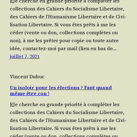
[(Je cherche en grande prio­ri­té à com­plé­ter les
col­lec­tions des Cahiers du Socia­lisme Liber­taire,
des Cahiers de l’Humanisme Liber­taire et de Civi­
li­sa­tion Liber­taire. Si vous êtes prêts à me les
céder (vente ou don, col­lec­tions com­plètes ou
non), à me les prê­ter pour copie ou toute autre
idée, contac­tez-moi par mail (lien en bas de…
juillet 7, 2021
Vincent Dubuc
Un isoloir pour les élections ? Faut quand
même être con !
[(Je cherche en grande prio­ri­té à com­plé­ter les
col­lec­tions des Cahiers du Socia­lisme Liber­taire,
des Cahiers de l’Humanisme Liber­taire et de Civi­
li­sa­tion Liber­taire. Si vous êtes prêts à me les
céder (vente ou don, col­lec­tions com­plètes ou