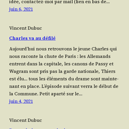
idée, contac­tez-moi par mail (lien en bas de…
juin 6, 2021
Vincent Dubuc
Charles va au défilé
Aujourd’hui nous retrou­vons le jeune Charles qui
nous raconte la chute de Paris : les Alle­mands
entrent dans la capi­tale, les canons de Pas­sy et
Wagram sont pris pas la garde natio­nale, Thiers
est élu… tous les élé­ments du drame sont main­te­
nant en place. L’épisode sui­vant ver­ra le début de
la Commune. Petit apar­té sur le…
juin 4, 2021
Vincent Dubuc