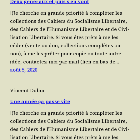
Deux généraux et puis s’en vont
[(Je cherche en grande prio­ri­té à com­plé­ter les
col­lec­tions des Cahiers du Socia­lisme Liber­taire,
des Cahiers de l’Humanisme Liber­taire et de Civi­
li­sa­tion Liber­taire. Si vous êtes prêts à me les
céder (vente ou don, col­lec­tions com­plètes ou
non), à me les prê­ter pour copie ou toute autre
idée, contac­tez-moi par mail (lien en bas de…
août 5, 2020
Vincent Dubuc
Une année ça passe vite
[(Je cherche en grande prio­ri­té à com­plé­ter les
col­lec­tions des Cahiers du Socia­lisme Liber­taire,
des Cahiers de l’Humanisme Liber­taire et de Civi­
li­sa­tion Liber­taire. Si vous êtes prêts à me les