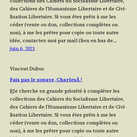
col­lec­tions des Cahiers du Socia­lisme Liber­taire,
des Cahiers de l’Humanisme Liber­taire et de Civi­
li­sa­tion Liber­taire. Si vous êtes prêts à me les
céder (vente ou don, col­lec­tions com­plètes ou
non), à me les prê­ter pour copie ou toute autre
idée, contac­tez-moi par mail (lien en bas de…
juin 6, 2021
Vincent Dubuc
Fais pas le zouave, CharlesÂ !
[(Je cherche en grande prio­ri­té à com­plé­ter les
col­lec­tions des Cahiers du Socia­lisme Liber­taire,
des Cahiers de l’Humanisme Liber­taire et de Civi­
li­sa­tion Liber­taire. Si vous êtes prêts à me les
céder (vente ou don, col­lec­tions com­plètes ou
non), à me les prê­ter pour copie ou toute autre