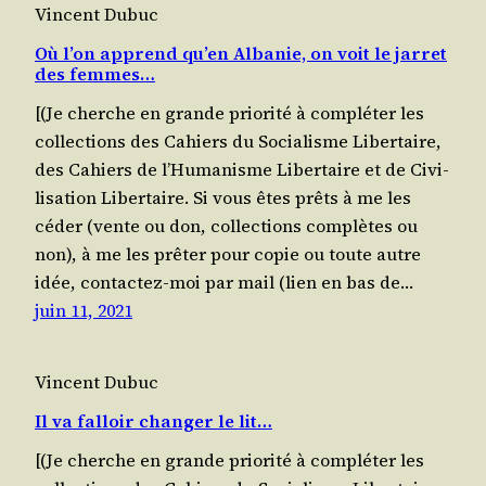
Vincent Dubuc
Où l’on apprend qu’en Albanie, on voit le jarret
des femmes…
[(Je cherche en grande prio­ri­té à com­plé­ter les
col­lec­tions des Cahiers du Socia­lisme Liber­taire,
des Cahiers de l’Humanisme Liber­taire et de Civi­
li­sa­tion Liber­taire. Si vous êtes prêts à me les
céder (vente ou don, col­lec­tions com­plètes ou
non), à me les prê­ter pour copie ou toute autre
idée, contac­tez-moi par mail (lien en bas de…
juin 11, 2021
Vincent Dubuc
Il va falloir changer le lit…
[(Je cherche en grande prio­ri­té à com­plé­ter les