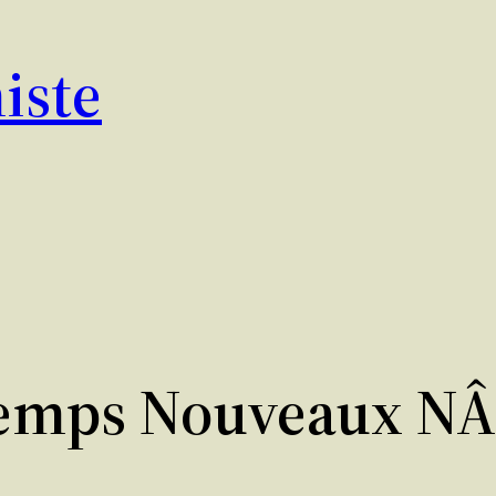
iste
emps Nouveaux NÂ°