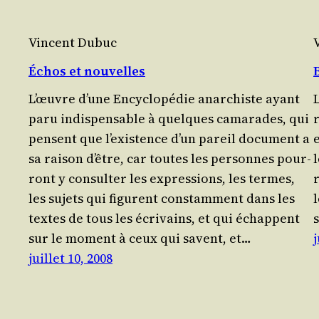
Vincent Dubuc
Échos et nouvelles
L’œuvre d’une Ency­clo­pé­die anar­chiste ayant
paru indis­pen­sable à quelques cama­rades, qui
r
pensent que l’exis­tence d’un pareil docu­ment a
sa rai­son d’être, car toutes les per­sonnes pour­
l
ront y consul­ter les expres­sions, les termes,
r
les sujets qui figurent constam­ment dans les
textes de tous les écri­vains, et qui échappent
sur le moment à ceux qui savent, et…
j
juillet 10, 2008