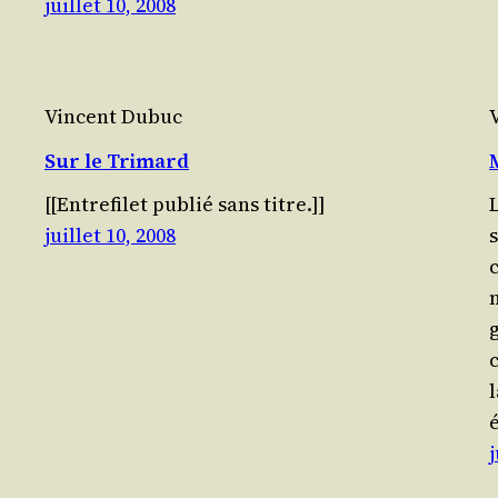
juillet 10, 2008
Vincent Dubuc
Sur le Trimard
[[Entre­fi­let publié sans titre.]]
L
juillet 10, 2008
c
m
c
l
j