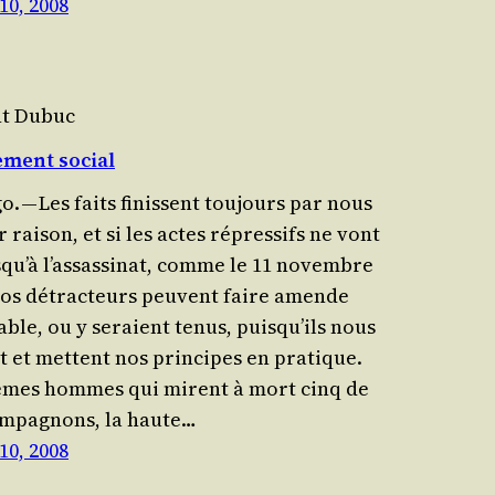
 10, 2008
nt Dubuc
ment social
go. — Les faits finissent tou­jours par nous
 rai­son, et si les actes répres­sifs ne vont
­qu’à l’as­sas­si­nat, comme le 11 novembre
nos détrac­teurs peuvent faire amende
able, ou y seraient tenus, puis­qu’ils nous
t et mettent nos prin­cipes en pra­tique.
mes hommes qui mirent à mort cinq de
m­pa­gnons, la haute…
 10, 2008