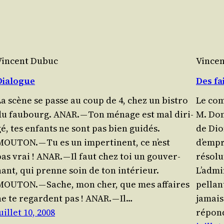
Vincent Dubuc
Vince
Dialogue
Des fa
La scène se passe au coup de 4, chez un bis­tro
Le com
du faubourg. ANAR. — Ton ménage est mal diri­
M. Don
gé, tes enfants ne sont pas bien guidés.
de Dio
MOUTON. — Tu es un imper­ti­nent, ce n’est
d’empr
as vrai ! ANAR. — Il faut chez toi un gou­ver­
réso­lu
nant, qui prenne soin de ton intérieur.
L’ad­mi
MOUTON. — Sache, mon cher, que mes affaires
pel­la
ne te regardent pas ! ANAR. — Il…
jamais
uillet 10, 2008
répon­