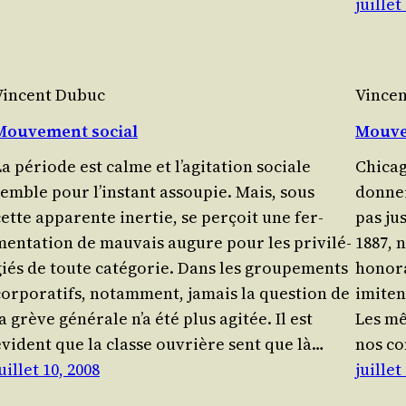
juillet
Vincent Dubuc
Vince
Mouvement social
Mouve
a période est calme et l’a­gi­ta­tion sociale
Chi­ca­
semble pour l’ins­tant assou­pie. Mais, sous
don­ner
ette appa­rente iner­tie, se per­çoit une fer­
pas jus
en­ta­tion de mau­vais augure pour les pri­vi­lé­
1887, 
giés de toute caté­go­rie. Dans les grou­pe­ments
hono­r
or­po­ra­tifs, notam­ment, jamais la ques­tion de
imiten
a grève géné­rale n’a été plus agi­tée. Il est
Les mê
évident que la classe ouvrière sent que là…
nos co
uillet 10, 2008
juillet