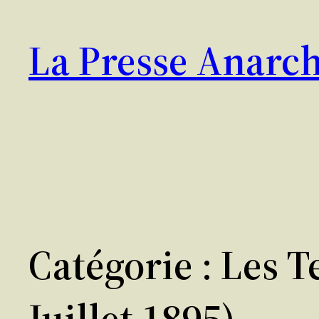
Aller
au
La Presse Anarch
contenu
Catégorie :
Les T
Juillet 1895)