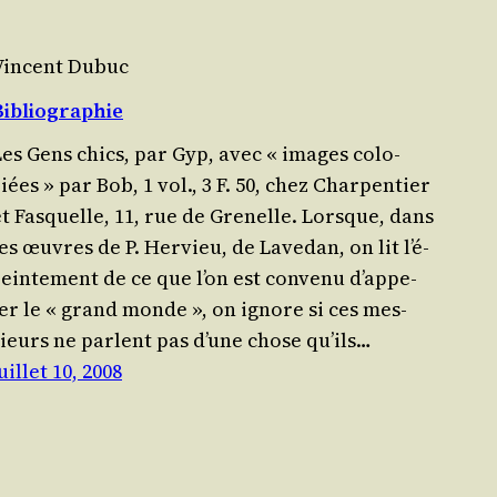
Vincent Dubuc
Bibliographie
Les Gens chics, par Gyp, avec « images colo­
iées » par Bob, 1 vol., 3 F. 50, chez Char­pen­tier
et Fas­quelle, 11, rue de Grenelle. Lorsque, dans
es œuvres de P. Her­vieu, de Lave­dan, on lit l’é­
ein­te­ment de ce que l’on est conve­nu d’ap­pe­
ler le « grand monde », on ignore si ces mes­
sieurs ne parlent pas d’une chose qu’ils…
uillet 10, 2008