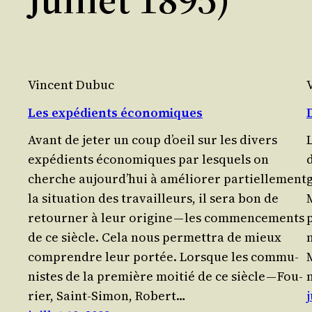
Vincent Dubuc
Les expédients économiques
Avant de jeter un coup d’oeil sur les divers
expé­dients éco­no­miques par les­quels on
cherche aujourd’­hui à amé­lio­rer par­tiel­le­ment
la situa­tion des tra­vailleurs, il sera bon de
retour­ner à leur ori­gine — les com­men­ce­ments
p
de ce siècle. Cela nous per­met­tra de mieux
com­prendre leur portée. Lorsque les com­mu­
nistes de la pre­mière moi­tié de ce siècle — Fou­
rier, Saint-Simon, Robert…
j