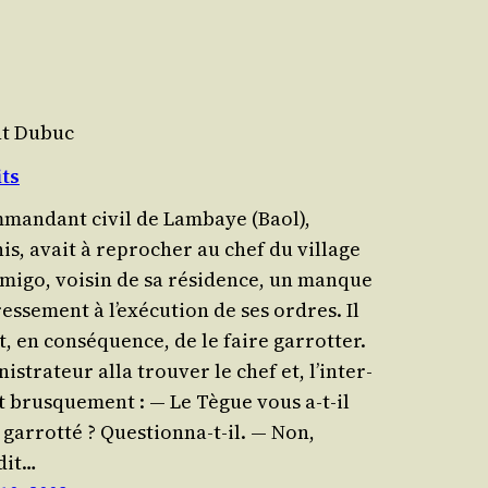
nt Dubuc
its
­man­dant civil de Lam­baye (Baol),
is, avait à repro­cher au chef du vil­lage
­mi­go, voi­sin de sa rési­dence, un manque
essement à l’exé­cu­tion de ses ordres. Il
t, en consé­quence, de le faire garrotter.
­nis­tra­teur alla trou­ver le chef et, l’in­ter­
nt brusquement : — Le Tègue vous a‑t-il
 gar­rot­té ? Questionna-t-il. — Non,
dit…